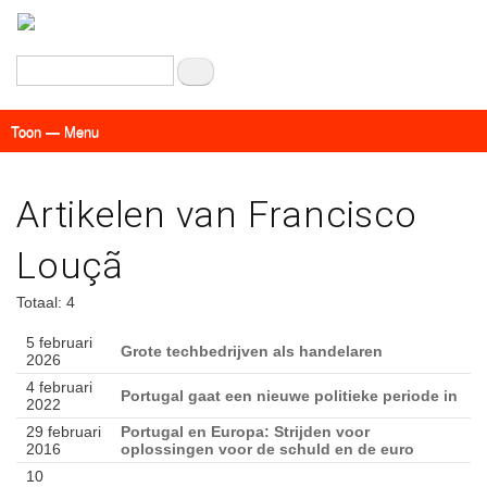
Overslaan
en
naar
Zoeken
de
inhoud
Toon — Menu
gaan
Menu
Actueel
Achtergrond
Links
Geschriften
Over SAP - Grenzeloos
Artikelen van Francisco
Louçã
Totaal: 4
5 februari
Grote techbedrijven als handelaren
2026
4 februari
Portugal gaat een nieuwe politieke periode in
2022
29 februari
Portugal en Europa: Strijden voor
2016
oplossingen voor de schuld en de euro
10