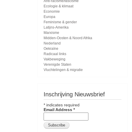
Anti-racisme/fascisme
Ecologie & klimaat
Economie
Europa
Feminisme & gender
Latijns-Amerika
Marxisme
Midden-Oosten & Noord Afrika
Nederland
Oekraïne
Radicaal links
Vakbeweging
Verenigde Staten
Vluchtelingen & migratie
Inschrijving Nieuwsbrief
*
indicates required
Email Address
*