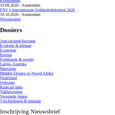
Klimaatmars
19.09.2026
-
Amsterdam
FNV’s Internationale Solidariteitsfestival 2026
10.10.2026
-
Amsterdam
Woonprotest
Dossiers
Anti-racisme/fascisme
Ecologie & klimaat
Economie
Europa
Feminisme & gender
Latijns-Amerika
Marxisme
Midden-Oosten en Noord Afrika
Nederland
Oekraïne
Radicaal links
Vakbeweging
Verenigde Staten
Vluchtelingen & migratie
Inschrijving Nieuwsbrief