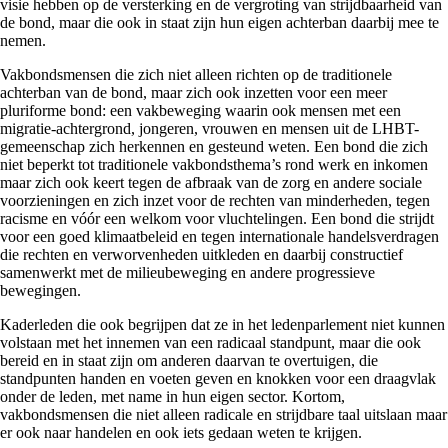
visie hebben op de versterking en de vergroting van strijdbaarheid van
de bond, maar die ook in staat zijn hun eigen achterban daarbij mee te
nemen.
Vakbondsmensen die zich niet alleen richten op de traditionele
achterban van de bond, maar zich ook inzetten voor een meer
pluriforme bond: een vakbeweging waarin ook mensen met een
migratie-achtergrond, jongeren, vrouwen en mensen uit de LHBT-
gemeenschap zich herkennen en gesteund weten. Een bond die zich
niet beperkt tot traditionele vakbondsthema’s rond werk en inkomen
maar zich ook keert tegen de afbraak van de zorg en andere sociale
voorzieningen en zich inzet voor de rechten van minderheden, tegen
racisme en vóór een welkom voor vluchtelingen. Een bond die strijdt
voor een goed klimaatbeleid en tegen internationale handelsverdragen
die rechten en verworvenheden uitkleden en daarbij constructief
samenwerkt met de milieubeweging en andere progressieve
bewegingen.
Kaderleden die ook begrijpen dat ze in het ledenparlement niet kunnen
volstaan met het innemen van een radicaal standpunt, maar die ook
bereid en in staat zijn om anderen daarvan te overtuigen, die
standpunten handen en voeten geven en knokken voor een draagvlak
onder de leden, met name in hun eigen sector. Kortom,
vakbondsmensen die niet alleen radicale en strijdbare taal uitslaan maar
er ook naar handelen en ook iets gedaan weten te krijgen.