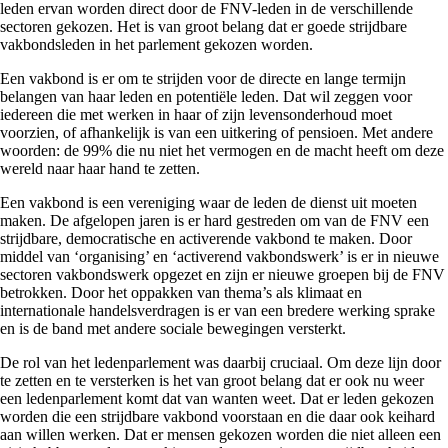
leden ervan worden direct door de FNV-leden in de verschillende
sectoren gekozen. Het is van groot belang dat er goede strijdbare
vakbondsleden in het parlement gekozen worden.
Een vakbond is er om te strijden voor de directe en lange termijn
belangen van haar leden en potentiële leden. Dat wil zeggen voor
iedereen die met werken in haar of zijn levensonderhoud moet
voorzien, of afhankelijk is van een uitkering of pensioen. Met andere
woorden: de 99% die nu niet het vermogen en de macht heeft om deze
wereld naar haar hand te zetten.
Een vakbond is een vereniging waar de leden de dienst uit moeten
maken. De afgelopen jaren is er hard gestreden om van de FNV een
strijdbare, democratische en activerende vakbond te maken. Door
middel van ‘organising’ en ‘activerend vakbondswerk’ is er in nieuwe
sectoren vakbondswerk opgezet en zijn er nieuwe groepen bij de FNV
betrokken. Door het oppakken van thema’s als klimaat en
internationale handelsverdragen is er van een bredere werking sprake
en is de band met andere sociale bewegingen versterkt.
De rol van het ledenparlement was daarbij cruciaal. Om deze lijn door
te zetten en te versterken is het van groot belang dat er ook nu weer
een ledenparlement komt dat van wanten weet. Dat er leden gekozen
worden die een strijdbare vakbond voorstaan en die daar ook keihard
aan willen werken. Dat er mensen gekozen worden die niet alleen een