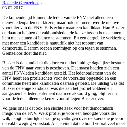
Redactie Grenzeloos
-
03.02.2017
De komende tijd kunnen de leden van de FNV niet alleen een
nieuw ledenparlement kiezen, maar ook stemmen over de nieuwe
voorzitter van de FNV. Er is echter maar een kandidaat: Han Busker
en daarom hebben de vakbondsleden de keuze tussen hem steunen,
hem niet steunen of blanco te stemmen. En een dergelijke verkiezing
met maar een kandidaat is natuurlijk niet het toppunt van
democratie. Daarom roepen sommigen op om tegen te stemmen.
Grenzeloos doet dat niet.
Busker is de kandidaat die door en uit het huidige dagelijkse bestuur
van de FNV naar voren is geschoven. Daarnaast hadden zich een
aantal FNV-leden kandidaat gesteld. Het ledenparlement van de
FNV heeft een profielschets voor de voorzitter opgesteld en een
commissie heeft alle kandidaten daaraan getoetst. De uitslag was dat
Busker de enige kandidaat was die aan het profiel voldeed en
aangezien het ledenparlement daarmee akkoord ging, blijft er nu
voor de leden alleen de keuze voor of tegen Busker over.
Volgens ons is dat ook een slechte zaak voor het democratisch
imago van de FNV. Welk profiel je voor een beoogde voorzitter
wilt, hangt natuurlijk af van je opvattingen over de koers die je voor
de vakbeweging voorstaat. Als je vindt dat de bond vooral veel moet