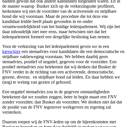
hadden gewild dat ook andere kandidaten toegelaten waren. En in
de manier waarop Busker zich op de verkiezingssite profileert,
herkennen wij niet de voorzitter van de activerende en strijdbare
bond die wij voorstaan. Maar de procedure die tot deze ene
kandidaat leidde heeft plaats gevonden in en onder
verantwoordelijkheid van het huidige ledenparlement. Wij zijn het
daar inhoudelijk niet mee eens, maar betwisten niet dat het
ledenparlement formeel een dergelijke beslissing kan nemen.
Voor de verkiezing van het ledenparlement geven we in een
kieswijzer
een stemadvies voor kandidaten die een democratische en
strijdbare vakbeweging voorstaan. We hebben daarbij geen
stemadvies, positief of negatief, gegeven voor de voorzitter. Een
positief stemadvies zou betekenen dat wij denken dat Busker de
FNV verder in de richting van een activerende, democratische,
groene, diverse, en strijdbare bond zal leiden. En daar hebben we
(nog) te weinig van gezien of gehoord.
Een negatief stemadvies zou in de gegeven omstandigheden
betekenen dat we zouden zeggen, beter in begin maart een FNV
zonder voorzitter, dan Busker als voorzitter. We denken niet dat dat
de positie van de FNV tegenover werkgevers en regering zal
versterken.
Daarom roepen wij de FNV-leden op om de bijeenkomsten met
Busker te bezoeken en hem daar duidelijk te maken wat we van