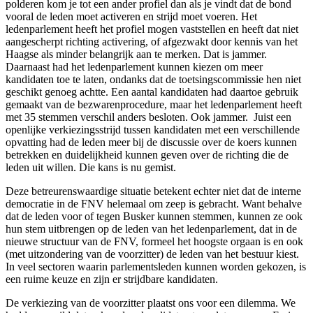
polderen kom je tot een ander profiel dan als je vindt dat de bond
vooral de leden moet activeren en strijd moet voeren. Het
ledenparlement heeft het profiel mogen vaststellen en heeft dat niet
aangescherpt richting activering, of afgezwakt door kennis van het
Haagse als minder belangrijk aan te merken. Dat is jammer.
Daarnaast had het ledenparlement kunnen kiezen om meer
kandidaten toe te laten, ondanks dat de toetsingscommissie hen niet
geschikt genoeg achtte. Een aantal kandidaten had daartoe gebruik
gemaakt van de bezwarenprocedure, maar het ledenparlement heeft
met 35 stemmen verschil anders besloten. Ook jammer. Juist een
openlijke verkiezingsstrijd tussen kandidaten met een verschillende
opvatting had de leden meer bij de discussie over de koers kunnen
betrekken en duidelijkheid kunnen geven over de richting die de
leden uit willen. Die kans is nu gemist.
Deze betreurenswaardige situatie betekent echter niet dat de interne
democratie in de FNV helemaal om zeep is gebracht. Want behalve
dat de leden voor of tegen Busker kunnen stemmen, kunnen ze ook
hun stem uitbrengen op de leden van het ledenparlement, dat in de
nieuwe structuur van de
FNV, formeel het hoogste orgaan is en ook
(met uitzondering van de voorzitter) de leden van het bestuur kiest.
In veel sectoren waarin parlementsleden kunnen worden gekozen, is
een ruime keuze en zijn er strijdbare kandidaten.
De verkiezing van de voorzitter plaatst ons voor een dilemma. We