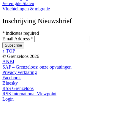
Verenigde Staten
Vluchtelingen & migratie
Inschrijving Nieuwsbrief
*
indicates required
Email Address
*
↑ TOP
© Grenzeloos 2026
ANBI
SAP – Grenzeloos: onze opvattingen
Privacy verklaring
Facebook
Bluesky
RSS Grenzeloos
RSS International Viewpoint
Login