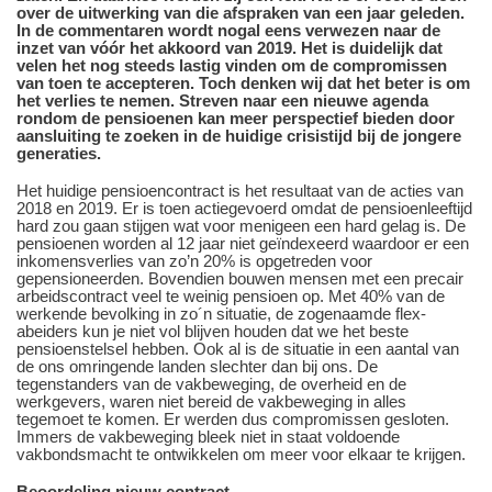
over de uitwerking van die afspraken van een jaar geleden.
In de commentaren wordt nogal eens verwezen naar de
inzet van vóór het akkoord van 2019. Het is duidelijk dat
velen het nog steeds lastig vinden om de compromissen
van toen te accepteren. Toch denken wij dat het beter is om
het verlies te nemen. Streven naar een nieuwe agenda
rondom de pensioenen kan meer perspectief bieden door
aansluiting te zoeken in de huidige crisistijd bij de jongere
generaties.
Het huidige pensioencontract is het resultaat van de acties van
2018 en 2019. Er is toen actiegevoerd omdat de pensioenleeftijd
hard zou gaan stijgen wat voor menigeen een hard gelag is. De
pensioenen worden al 12 jaar niet geïndexeerd waardoor er een
inkomensverlies van zo’n 20% is opgetreden voor
gepensioneerden. Bovendien bouwen mensen met een precair
arbeidscontract veel te weinig pensioen op. Met 40% van de
werkende bevolking in zo´n situatie, de zogenaamde flex-
abeiders kun je niet vol blijven houden dat we het beste
pensioenstelsel hebben. Ook al is de situatie in een aantal van
de ons omringende landen slechter dan bij ons. De
tegenstanders van de vakbeweging, de overheid en de
werkgevers, waren niet bereid de vakbeweging in alles
tegemoet te komen. Er werden dus compromissen gesloten.
Immers de vakbeweging bleek niet in staat voldoende
vakbondsmacht te ontwikkelen om meer voor elkaar te krijgen.
Beoordeling nieuw contract