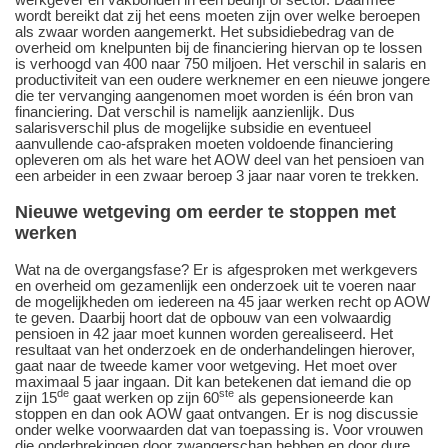
wordt bereikt dat zij het eens moeten zijn over welke beroepen
als zwaar worden aangemerkt. Het subsidiebedrag van de
overheid om knelpunten bij de financiering hiervan op te lossen
is verhoogd van 400 naar 750 miljoen. Het verschil in salaris en
productiviteit van een oudere werknemer en een nieuwe jongere
die ter vervanging aangenomen moet worden is één bron van
financiering. Dat verschil is namelijk aanzienlijk. Dus
salarisverschil plus de mogelijke subsidie en eventueel
aanvullende cao-afspraken moeten voldoende financiering
opleveren om als het ware het AOW deel van het pensioen van
een arbeider in een zwaar beroep 3 jaar naar voren te trekken.
Nieuwe wetgeving om eerder te stoppen met
werken
Wat na de overgangsfase? Er is afgesproken met werkgevers
en overheid om gezamenlijk een onderzoek uit te voeren naar
de mogelijkheden om iedereen na 45 jaar werken recht op AOW
te geven. Daarbij hoort dat de opbouw van een volwaardig
pensioen in 42 jaar moet kunnen worden gerealiseerd. Het
resultaat van het onderzoek en de onderhandelingen hierover,
gaat naar de tweede kamer voor wetgeving. Het moet over
maximaal 5 jaar ingaan. Dit kan betekenen dat iemand die op
de
ste
zijn 15
gaat werken op zijn 60
als gepensioneerde kan
stoppen en dan ook AOW gaat ontvangen. Er is nog discussie
onder welke voorwaarden dat van toepassing is. Voor vrouwen
die onderbrekingen door zwangerschap hebben en door dure