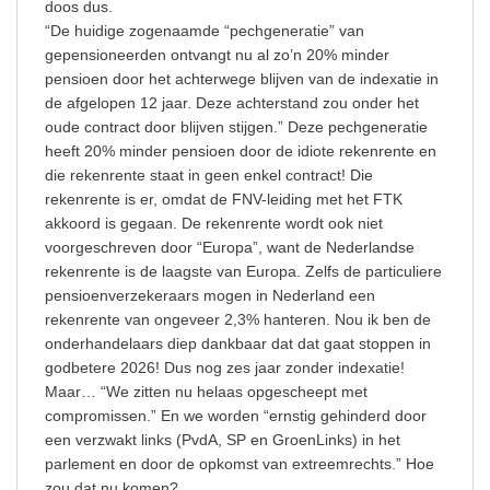
doos dus.
“De huidige zogenaamde “pechgeneratie” van
gepensioneerden ontvangt nu al zo’n 20% minder
pensioen door het achterwege blijven van de indexatie in
de afgelopen 12 jaar. Deze achterstand zou onder het
oude contract door blijven stijgen.” Deze pechgeneratie
heeft 20% minder pensioen door de idiote rekenrente en
die rekenrente staat in geen enkel contract! Die
rekenrente is er, omdat de FNV-leiding met het FTK
akkoord is gegaan. De rekenrente wordt ook niet
voorgeschreven door “Europa”, want de Nederlandse
rekenrente is de laagste van Europa. Zelfs de particuliere
pensioenverzekeraars mogen in Nederland een
rekenrente van ongeveer 2,3% hanteren. Nou ik ben de
onderhandelaars diep dankbaar dat dat gaat stoppen in
godbetere 2026! Dus nog zes jaar zonder indexatie!
Maar… “We zitten nu helaas opgescheept met
compromissen.” En we worden “ernstig gehinderd door
een verzwakt links (PvdA, SP en GroenLinks) in het
parlement en door de opkomst van extreemrechts.” Hoe
zou dat nu komen?