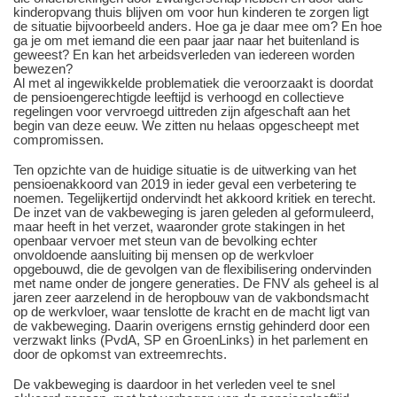
kinderopvang thuis blijven om voor hun kinderen te zorgen ligt
de situatie bijvoorbeeld anders. Hoe ga je daar mee om? En hoe
ga je om met iemand die een paar jaar naar het buitenland is
geweest? En kan het arbeidsverleden van iedereen worden
bewezen?
Al met al ingewikkelde problematiek die veroorzaakt is doordat
de pensioengerechtigde leeftijd is verhoogd en collectieve
regelingen voor vervroegd uittreden zijn afgeschaft aan het
begin van deze eeuw. We zitten nu helaas opgescheept met
compromissen.
Ten opzichte van de huidige situatie is de uitwerking van het
pensioenakkoord van 2019 in ieder geval een verbetering te
noemen. Tegelijkertijd ondervindt het akkoord kritiek en terecht.
De inzet van de vakbeweging is jaren geleden al geformuleerd,
maar heeft in het verzet, waaronder grote stakingen in het
openbaar vervoer met steun van de bevolking echter
onvoldoende aansluiting bij mensen op de werkvloer
opgebouwd, die de gevolgen van de flexibilisering ondervinden
met name onder de jongere generaties. De FNV als geheel is al
jaren zeer aarzelend in de heropbouw van de vakbondsmacht
op de werkvloer, waar tenslotte de kracht en de macht ligt van
de vakbeweging. Daarin overigens ernstig gehinderd door een
verzwakt links (PvdA, SP en GroenLinks) in het parlement en
door de opkomst van extreemrechts.
De vakbeweging is daardoor
in het verleden
veel te snel