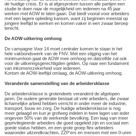
de huidige crisis. Er is al afgesproken tussen alle partijen een
studie te doen naar de mogelijkheid om iedereen na 45 jaar
werken met AOW te laten gaan. Dat biedt vooral voor arbeiders
met een lagere opleiding kansen, want zij beginnen meestal op
jongere leeftijd te werken en komen vaker in een zwaar beroep
terecht.
De AOW-uitkering omhoog
De campagne Voor 14 moet centraler komen te staan in het
hele vakbondswerk van de FNV. Met een stijging van het
minimumloon gaat de AOW mee omhoog en datzelfde zal ook
voor de uitkeringsgerechtigden gelden. Op naar een fundament
van inkomenszekerheid voor iedereen.
Kortom de AOW-leeftijd omlaag, de AOW-uitkering omhoog.
Veranderde samenstelling van de arbeidersklasse
De arbeidersklasse is grotendeels veranderd de afgelopen
jaren. De oudere generatie bestaat uit vele arbeiders, die zwaar
lichamelijke arbeid hebben verricht in onder meer de industrie,
transport, bouw en zorg. De huidige arbeidersklasse is nog
meer gelaagd en kun je grofweg indelen in twee lagen van ieder
ongeveer 50% van de werkende bevolking. Een laag van meer
geprivilegieerde arbeiders die goed opgeleid zijn en sociaal een
goede status hebben, en een grote groep flex-arbeiders
waaronder uitzendkrachten, ZZP’ers en mensen met een 0-uren