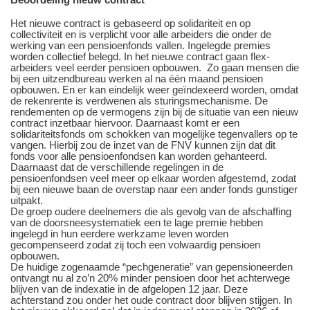
Het nieuwe contract is gebaseerd op solidariteit en op
collectiviteit en is verplicht voor alle arbeiders die onder de
werking van een pensioenfonds vallen. Ingelegde premies
worden collectief belegd. In het nieuwe contract gaan flex-
arbeiders veel eerder pensioen opbouwen. Zo gaan mensen die
bij een uitzendbureau werken al na één maand pensioen
opbouwen. En er kan eindelijk weer geïndexeerd worden, omdat
de rekenrente is verdwenen als sturingsmechanisme. De
rendementen op de vermogens zijn bij de situatie van een nieuw
contract inzetbaar hiervoor. Daarnaast komt er een
solidariteitsfonds om schokken van mogelijke tegenvallers op te
vangen. Hierbij zou de inzet van de FNV kunnen zijn dat dit
fonds voor alle pensioenfondsen kan worden gehanteerd.
Daarnaast dat de verschillende regelingen in de
pensioenfondsen veel meer op elkaar worden afgestemd, zodat
bij een nieuwe baan de overstap naar een ander fonds gunstiger
uitpakt.
De groep oudere deelnemers die als gevolg van de afschaffing
van de doorsneesystematiek een te lage premie hebben
ingelegd in hun eerdere werkzame leven worden
gecompenseerd zodat zij toch een volwaardig pensioen
opbouwen.
De huidige zogenaamde “pechgeneratie” van gepensioneerden
ontvangt nu al zo’n 20% minder pensioen door het achterwege
blijven van de indexatie in de afgelopen 12 jaar. Deze
achterstand zou onder het oude contract door blijven stijgen. In