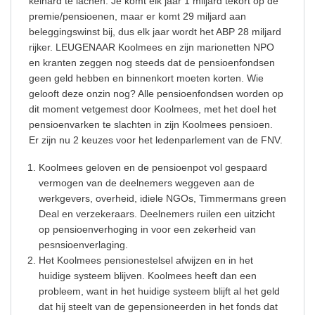
keihard te lachen. Je komt elk jaar 1 miljard tekort op de
premie/pensioenen, maar er komt 29 miljard aan
beleggingswinst bij, dus elk jaar wordt het ABP 28 miljard
rijker. LEUGENAAR Koolmees en zijn marionetten NPO
en kranten zeggen nog steeds dat de pensioenfondsen
geen geld hebben en binnenkort moeten korten. Wie
gelooft deze onzin nog? Alle pensioenfondsen worden op
dit moment vetgemest door Koolmees, met het doel het
pensioenvarken te slachten in zijn Koolmees pensioen.
Er zijn nu 2 keuzes voor het ledenparlement van de FNV.
Koolmees geloven en de pensioenpot vol gespaard
vermogen van de deelnemers weggeven aan de
werkgevers, overheid, idiele NGOs, Timmermans green
Deal en verzekeraars. Deelnemers ruilen een uitzicht
op pensioenverhoging in voor een zekerheid van
pesnsioenverlaging.
Het Koolmees pensionestelsel afwijzen en in het
huidige systeem blijven. Koolmees heeft dan een
probleem, want in het huidige systeem blijft al het geld
dat hij steelt van de gepensioneerden in het fonds dat