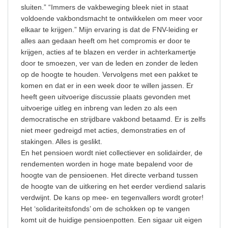
sluiten.” “Immers de vakbeweging bleek niet in staat
voldoende vakbondsmacht te ontwikkelen om meer voor
elkaar te krijgen.” Mijn ervaring is dat de FNV-leiding er
alles aan gedaan heeft om het compromis er door te
krijgen, acties af te blazen en verder in achterkamertje
door te smoezen, ver van de leden en zonder de leden
op de hoogte te houden. Vervolgens met een pakket te
komen en dat er in een week door te willen jassen. Er
heeft geen uitvoerige discussie plaats gevonden met
uitvoerige uitleg en inbreng van leden zo als een
democratische en strijdbare vakbond betaamd. Er is zelfs
niet meer gedreigd met acties, demonstraties en of
stakingen. Alles is geslikt.
En het pensioen wordt niet collectiever en solidairder, de
rendementen worden in hoge mate bepalend voor de
hoogte van de pensioenen. Het directe verband tussen
de hoogte van de uitkering en het eerder verdiend salaris
verdwijnt. De kans op mee- en tegenvallers wordt groter!
Het ‘solidariteitsfonds’ om de schokken op te vangen
komt uit de huidige pensioenpotten. Een sigaar uit eigen