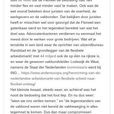
minder flex en vast minder vast’ te maken. Ook was de
wet vooraf bekeken door juristen van de overheid, de
werkgevers en de vakbonden. Dat bekijken door juristen
heeft er misschien wel voor gezorgd dat de Flexwet een
gatenkaas werd en het tegendeel bereikte van wat het
doel was. Advocatenkantoren verdienen nu eenmaal het
meest door te werken voor grote bedrijven. Wat wil je
tenslotte in een land waar de oprichter van uitzendbureau
Randstad en de ‘grondlegger van de flexibele
arbeidsmarkt’ met
44 miljard
ook de op één na rijkste is,
en waar de gewezen vakbondsleider Lodewijk de Waal,
namens de Staat der Nederlanden c
ommissaris
werd bij
ING…
https://www.andereuropa.org/hervorming-van-de-
nederlandse-arbeidsmarkt-van-flexibele-arbeid-naar-
flexibel-ontslag/
Het kleinste kwaad, steeds weer, en achteraf was het
nooit de bedoeling dat het fout liep. En nu dus weer:
“laten we ons verlies nemen.” en “de tegenstanders van
de vakbond waren niet bereid de vakbeweging in alles
tegemoet te komen. Dus dan maar compromissen