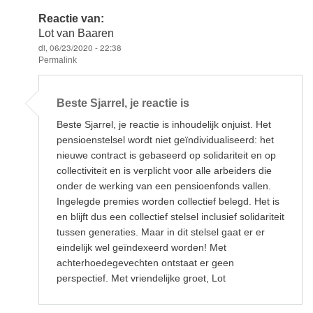
Reactie van:
Lot van Baaren
di, 06/23/2020 - 22:38
Permalink
Als
antwoord
Beste Sjarrel, je reactie is
op
Een
Beste Sjarrel, je reactie is inhoudelijk onjuist. Het
uitermate
slechte
pensioenstelsel wordt niet geïndividualiseerd: het
door
nieuwe contract is gebaseerd op solidariteit en op
Sjarrel
collectiviteit en is verplicht voor alle arbeiders die
onder de werking van een pensioenfonds vallen.
Ingelegde premies worden collectief belegd. Het is
en blijft dus een collectief stelsel inclusief solidariteit
tussen generaties. Maar in dit stelsel gaat er er
eindelijk wel geïndexeerd worden! Met
achterhoedegevechten ontstaat er geen
perspectief. Met vriendelijke groet, Lot