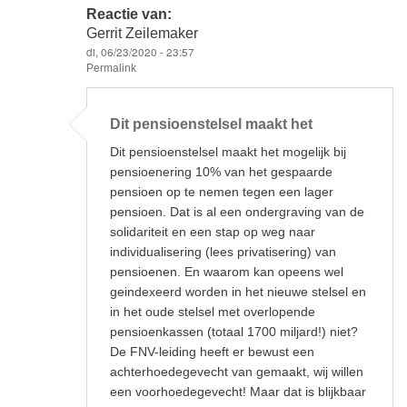
Reactie van:
Gerrit Zeilemaker
di, 06/23/2020 - 23:57
Permalink
Als
antwoord
Dit pensioenstelsel maakt het
op
Beste
Dit pensioenstelsel maakt het mogelijk bij
Sjarrel,
je
pensioenering 10% van het gespaarde
reactie
pensioen op te nemen tegen een lager
is
door
pensioen. Dat is al een ondergraving van de
Lot
solidariteit en een stap op weg naar
van
individualisering (lees privatisering) van
Baaren
pensioenen. En waarom kan opeens wel
geindexeerd worden in het nieuwe stelsel en
in het oude stelsel met overlopende
pensioenkassen (totaal 1700 miljard!) niet?
De FNV-leiding heeft er bewust een
achterhoedegevecht van gemaakt, wij willen
een voorhoedegevecht! Maar dat is blijkbaar