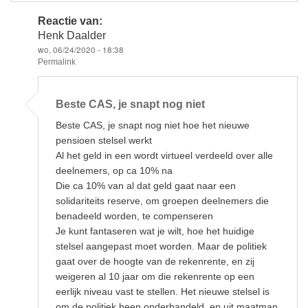
Reactie van:
Henk Daalder
wo, 06/24/2020 - 18:38
Permalink
Als
antwoord
Beste CAS, je snapt nog niet
op
Het
Beste CAS, je snapt nog niet hoe het nieuwe
hele
Koolmees
pensioen stelsel werkt
door
Al het geld in een wordt virtueel verdeeld over alle
Cas
Tuyn
deelnemers, op ca 10% na
Die ca 10% van al dat geld gaat naar een
solidariteits reserve, om groepen deelnemers die
benadeeld worden, te compenseren
Je kunt fantaseren wat je wilt, hoe het huidige
stelsel aangepast moet worden. Maar de politiek
gaat over de hoogte van de rekenrente, en zij
weigeren al 10 jaar om die rekenrente op een
eerlijk niveau vast te stellen. Het nieuwe stelsel is
om de politiek heen onderhandeld, en uit maatman