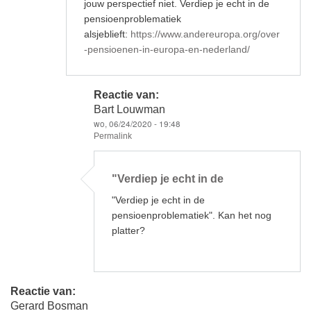
jouw perspectief niet. Verdiep je echt in de
pensioenproblematiek
alsjeblieft:
https://www.andereuropa.org/over
-pensioenen-in-europa-en-nederland/
Reactie van:
Bart Louwman
wo, 06/24/2020 - 19:48
Permalink
Als
antwoord
"Verdiep je echt in de
op
Dit
"Verdiep je echt in de
pensioenstelsel
maakt
pensioenproblematiek". Kan het nog
het
platter?
door
Gerrit
Zeilemaker
Reactie van:
Gerard Bosman