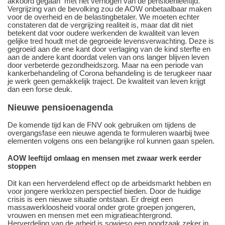
akkoord gegaan met het verhogen van de pensioenleeftijd.
Vergrijzing van de bevolking zou de AOW onbetaalbaar maken
voor de overheid en de belastingbetaler. We moeten echter
constateren dat de vergrijzing realiteit is, maar dat dit niet
betekent dat voor oudere werkenden de kwaliteit van leven
gelijke tred houdt met de gegroeide levensverwachting. Deze is
gegroeid aan de ene kant door verlaging van de kind sterfte en
aan de andere kant doordat velen van ons langer blijven leven
door verbeterde gezondheidszorg. Maar na een periode van
kankerbehandeling of Corona behandeling is de terugkeer naar
je werk geen gemakkelijk traject. De kwaliteit van leven krijgt
dan een forse deuk.
Nieuwe pensioenagenda
De komende tijd kan de FNV ook gebruiken om tijdens de
overgangsfase een nieuwe agenda te formuleren waarbij twee
elementen volgens ons een belangrijke rol kunnen gaan spelen.
AOW leeftijd omlaag en mensen met zwaar werk eerder
stoppen
Dit kan een herverdelend effect op de arbeidsmarkt hebben en
voor jongere werklozen perspectief bieden. Door de huidige
crisis is een nieuwe situatie ontstaan. Er dreigt een
massawerkloosheid vooral onder grote groepen jongeren,
vrouwen en mensen met een migratieachtergrond.
Herverdeling van de arbeid is sowieso een noodzaak zeker in