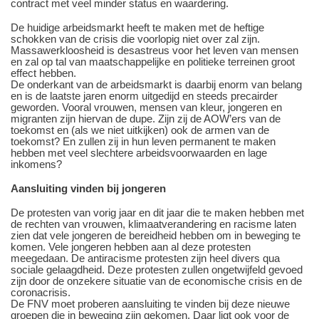
contract met veel minder status en waardering.
De huidige arbeidsmarkt heeft te maken met de heftige
schokken van de crisis die voorlopig niet over zal zijn.
Massawerkloosheid is desastreus voor het leven van mensen
en zal op tal van maatschappelijke en politieke terreinen groot
effect hebben.
De onderkant van de arbeidsmarkt is daarbij enorm van belang
en is de laatste jaren enorm uitgedijd en steeds precairder
geworden. Vooral vrouwen, mensen van kleur, jongeren en
migranten zijn hiervan de dupe. Zijn zij de AOW’ers van de
toekomst en (als we niet uitkijken) ook de armen van de
toekomst? En zullen zij in hun leven permanent te maken
hebben met veel slechtere arbeidsvoorwaarden en lage
inkomens?
Aansluiting vinden bij jongeren
De protesten van vorig jaar en dit jaar die te maken hebben met
de rechten van vrouwen, klimaatverandering en racisme laten
zien dat vele jongeren de bereidheid hebben om in beweging te
komen. Vele jongeren hebben aan al deze protesten
meegedaan. De antiracisme protesten zijn heel divers qua
sociale gelaagdheid. Deze protesten zullen ongetwijfeld gevoed
zijn door de onzekere situatie van de economische crisis en de
coronacrisis.
De FNV moet proberen aansluiting te vinden bij deze nieuwe
groepen die in beweging zijn gekomen. Daar ligt ook voor de