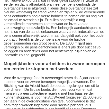
het nieuwe akkoord zal dat in ieder geval stoppen in 2026 of
eerder en dat is afhankelijk wanneer per pensioenfonds de
overgangsfase is afgerond. Tijdens deze overgangsfase zal
nieuwe wetgeving tot stand komen en zijn er bij de verschillende
pensioenfondsen nog diverse hobbels te nemen die nu nog niet
helemaal te overzien zijn. Er zullen ongetwijfeld nog
verschillende momenten komen waar de inzet van de
vakbeweging noodzakelijk is. Een belangrijk aandachtspunt is
het risico van de aandelenkoersen waarvan de indexatie van de
pensioenen afhankelijk wordt, maar dat geldt ook voor het oude
contract. Tegelijk is de compensatie voor de huidige
gepensioneerden van groot belang. De 1800 miljard aan
vermogen bij de pensioenfondsen is enerzijds door succesvol
beleggen én anderzijds door het achterwege blijven van de
indexatie zo snel gegroeid.
Mogelijkheden voor arbeiders in zware beroepen
om eerder te stoppen met werken
Voor de overgangsfase is overeengekomen dat 3 jaar eerder
stoppen voor de zware beroepen mogelijk zal worden. De
Stichting van de Arbeid heeft de opdracht gekregen om dit te
coördineren. De fiscale boete, die moest voorkomen dat
mensen via een collectieve regeling met hun baas eerder
kunnen stoppen, is voor het AOW-deel (ongeveer 21.000 euro
per jaar) in de overgangsfase van tafel. Voorwaarde is dat
aanvragen worden ingediend door sociale partners, dus
werkgever én vakbonden in een bedrijf of sector. Daarmee