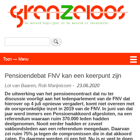
Overslaan
en
naar
de
inhoud
gaan
Zoeken
Toon — Menu
Menu
Actueel
Achtergrond
Links
Geschriften
Over SAP - Grenzeloos
Pensioendebat FNV kan een keerpunt zijn
Lot van Baaren
,
Rob Marijnissen
-
23.06.2020
De uitwerking van het pensioencontract dat nu ter
discussie voorligt aan het ledenparlement van de FNV dat
hierover op 4 juli opnieuw vergadert, komt niet overeen met
de oorspronkelijke inzet in 2019 van de FNV. In juni van dat
jaar werd immers een Pensioenakkoord afgesloten, na een
referendum waaraan ruim 370.000 leden hadden
deelgenomen. Nooit eerder hadden er zoveel
vakbondsleden aan een referendum meegedaan. Daarvan
zei ruim 75% ja tegen de compromissen die in dat akkoord
zaten. En daarmee werden zij een feit. Nu is er veel te doen