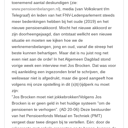
toenemend aantal deskundigen (zie:
www.pensioenbelangen.nl
), media (van Volkskrant t/m
Telegraaf) én leden van het FNV-Ledenparlement steeds
meer bedenkingen hebben bij het oude (2019) en het
nieuwe pensioenakkoord. Mocht het nieuwe akkoord er
zijn doorheengejaagd, dan ontstaat wellicht een nieuwe
situatie en moeten we kijken hoe we de
werknemersbelangen, jong en oud, vanaf die streep het
beste kunnen behartigen. Maar dat is nu juist nog net
even niet aan de orde! In het Algemeen Dagblad stond
vorige week een interview met Jos Brocken. Dat was voor
mij aanleiding een ingezonden brief te schrijven, die
weliswaar niet is afgedrukt, maar die goed aangeeft hoe
volgens mij onze opstelling in dit (s)t(r)ijdperk nu moet
zijn:
"Jos Brocken moet niet jokkebrokken!Volgens Jos
Brocken is er geen geld in het huidige systeem "om de
pensioenen te verhogen". (AD 20-06) Deze bestuurder
van het Pensioenfonds Metaal en Techniek (PMT)
vergeet daar twee dingen bij te vertellen. Eén: door de