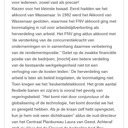
voor iedereen, zowel vast als precair!
Kiezen voor het kleinste kwaad. Eerst hadden we het
akkoord van Wassenaar. In 1982 werd het Akkoord van
Wassenaar gesloten, waarmee het FNV akkoord ging met
loonmatiging in ruil voor arbeidstijdverkorting als
herverdeling van arbeid. Het FNV ging aldus akkoord met
‘de versterking van de concurrentiekracht van
ondernemingen en in samenhang daarmee verbetering
van de rendementspositie.’ ‘Gelet op de zwakke financiële
positie van de bedrijven, [mocht] een betere verdeling
van de bestaande werkgelegenheid niet tot een
verhoging van de kosten leiden.’ De herverdeling van
arbeid is later als beleid losgelaten, de loonmatiging niet.
Toen kregen we het 'keukentafelakkoord. Het grote aantal
flexibele banen en zzp’ers is vooral het gevolg van
regeringsbeleid. “Het komt niet door conjunctuur of de
globalisering of de technologie, het komt doordat we het
zo geregeld hebben. Als je de kraan zelf hebt opengezet,
kun je hem ook weer dichtdraaien” aldus de oud-directeur
van het Centraal Planbureau Laura van Geest. Achteraf
stelt
de Waal
dat de Flexwet de bedoeling had ‘flex