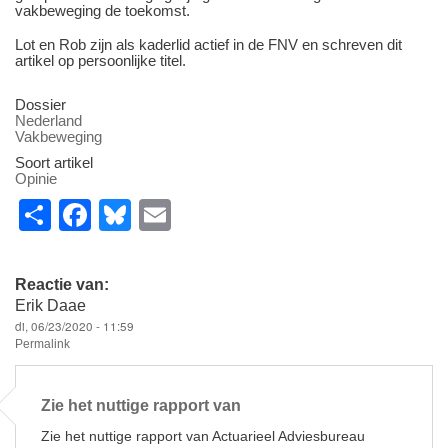
vakbeweging de toekomst.
Lot en Rob zijn als kaderlid actief in de FNV en schreven dit
artikel op persoonlijke titel.
Dossier
Nederland
Vakbeweging
Soort artikel
Opinie
S
F
Bl
E
h
a
u
m
ar
c
e
ail
Reactie van:
e
e
sk
Erik Daae
di, 06/23/2020 - 11:59
b
y
Permalink
o
o
Zie het nuttige rapport van
k
Zie het nuttige rapport van Actuarieel Adviesbureau