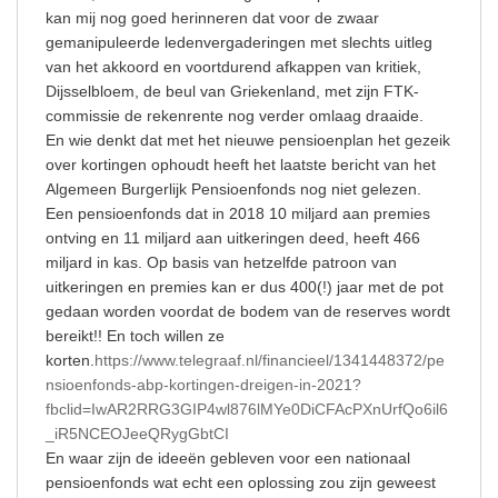
kan mij nog goed herinneren dat voor de zwaar
gemanipuleerde ledenvergaderingen met slechts uitleg
van het akkoord en voortdurend afkappen van kritiek,
Dijsselbloem, de beul van Griekenland, met zijn FTK-
commissie de rekenrente nog verder omlaag draaide.
En wie denkt dat met het nieuwe pensioenplan het gezeik
over kortingen ophoudt heeft het laatste bericht van het
Algemeen Burgerlijk Pensioenfonds nog niet gelezen.
Een pensioenfonds dat in 2018 10 miljard aan premies
ontving en 11 miljard aan uitkeringen deed, heeft 466
miljard in kas. Op basis van hetzelfde patroon van
uitkeringen en premies kan er dus 400(!) jaar met de pot
gedaan worden voordat de bodem van de reserves wordt
bereikt!! En toch willen ze
korten.
https://www.telegraaf.nl/financieel/1341448372/pe
nsioenfonds-abp-kortingen-dreigen-in-2021?
fbclid=IwAR2RRG3GIP4wl876lMYe0DiCFAcPXnUrfQo6il6
_iR5NCEOJeeQRygGbtCI
En waar zijn de ideeën gebleven voor een nationaal
pensioenfonds wat echt een oplossing zou zijn geweest