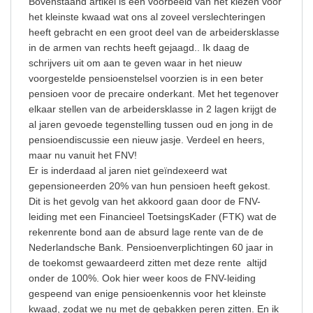
Bovenstaand artikel is een voorbeeld van het kiezen voor
het kleinste kwaad wat ons al zoveel verslechteringen
heeft gebracht en een groot deel van de arbeidersklasse
in de armen van rechts heeft gejaagd.. Ik daag de
schrijvers uit om aan te geven waar in het nieuw
voorgestelde pensioenstelsel voorzien is in een beter
pensioen voor de precaire onderkant. Met het tegenover
elkaar stellen van de arbeidersklasse in 2 lagen krijgt de
al jaren gevoede tegenstelling tussen oud en jong in de
pensioendiscussie een nieuw jasje. Verdeel en heers,
maar nu vanuit het FNV!
Er is inderdaad al jaren niet geïndexeerd wat
gepensioneerden 20% van hun pensioen heeft gekost.
Dit is het gevolg van het akkoord gaan door de FNV-
leiding met een Financieel ToetsingsKader (FTK) wat de
rekenrente bond aan de absurd lage rente van de de
Nederlandsche Bank. Pensioenverplichtingen 60 jaar in
de toekomst gewaardeerd zitten met deze rente altijd
onder de 100%. Ook hier weer koos de FNV-leiding
gespeend van enige pensioenkennis voor het kleinste
kwaad, zodat we nu met de gebakken peren zitten. En ik