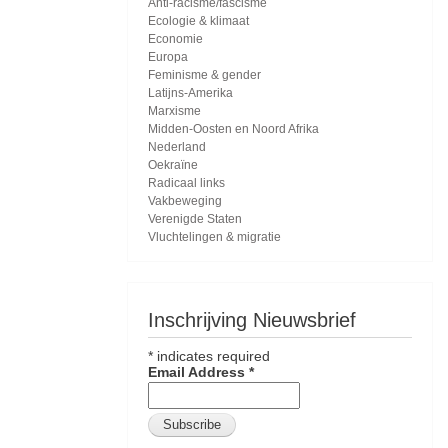
Anti-racisme/fascisme
Ecologie & klimaat
Economie
Europa
Feminisme & gender
Latijns-Amerika
Marxisme
Midden-Oosten en Noord Afrika
Nederland
Oekraïne
Radicaal links
Vakbeweging
Verenigde Staten
Vluchtelingen & migratie
Inschrijving Nieuwsbrief
*
indicates required
Email Address
*