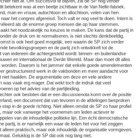
hter niet af. Om succesvol te blijven, zal de SP nog verder
t betekent was al een beetje zichtbaar in de Van Nelle-fabriek.
and, man en vrouw, autochtoon en allochtoon, velen van hen
 naar het congres afgereisd. Toch valt er nog veel te doen. Intern is
mêleerd als de enorme groep mensen die op haar stemmen.
akt het noodzakelijk nu keuzes te maken. De kans dat de partij in
onder de druk om te normaliseren, is niet slechts denkbeeldig.
omst is ook heel goed mogelijk, een waarin de SP zich verder
ende bevolkingsgroepen en de partij zich ontwikkelt tot de
t van iedereen die achtergesteld wordt: binnen- en buitenlandse
ouwen en internationaal de Derde Wereld. Maar dan moet dit alles
kt worden. Daarom is het jammer dat enkele goede amendementen
er gestructureerd werk in de vakbonden en meer aandacht voor
 niet haalden. De argumentatie om deze en vele andere
zen was vaak erg mager. Dat wekt toch de indruk dat veel
oeren op het advies van de partijleiding.
chter ook besloten dat er een discussienota komt over de positie
erland, een document dat van tevoren in de afdelingen besproken
 stap in de goede richting. Niet alleen omdat de SP zo haar profiel
kt, maar ook vanwege het voornemen om leden actiever te
tippelen van de inhoudelijke politieke lijn. Een écht democratische
sche partij, is er namelijk een waar de leden het voor het zeggen
et alleen praktisch, maar ook inhoudelijk de organisatie vormgeven.
rmaal. Gelukkig is de SP dat ook nog lang niet.