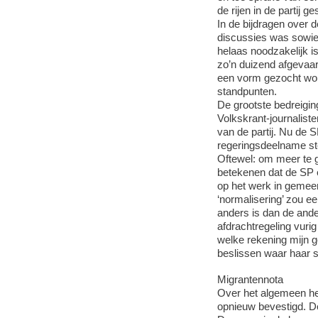
de rijen in de partij 
In de bijdragen over 
discussies was sowies
helaas noodzakelijk i
zo’n duizend afgevaar
een vorm gezocht word
standpunten.
De grootste bedreigin
Volkskrant-journaliste
van de partij. Nu de 
regeringsdeelname stee
Oftewel: om meer te ga
betekenen dat de SP 
op het werk in gemeen
‘normalisering’ zou ee
anders is dan de ande
afdrachtregeling vuri
welke rekening mijn g
beslissen waar haar sa
Migrantennota
Over het algemeen hee
opnieuw bevestigd. De 