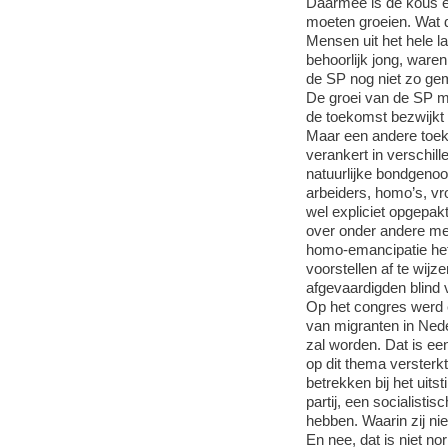
Daarmee is de kous ec
moeten groeien. Wat di
Mensen uit het hele l
behoorlijk jong, waren
de SP nog niet zo ge
De groei van de SP ma
de toekomst bezwijkt 
Maar een andere toek
verankert in verschill
natuurlijke bondgenoo
arbeiders, homo’s, vr
wel expliciet opgepa
over onder andere me
homo-emancipatie het
voorstellen af te wij
afgevaardigden blind v
Op het congres werd e
van migranten in Ned
zal worden. Dat is een
op dit thema verster
betrekken bij het uits
partij, een socialisti
hebben. Waarin zij ni
En nee, dat is niet no