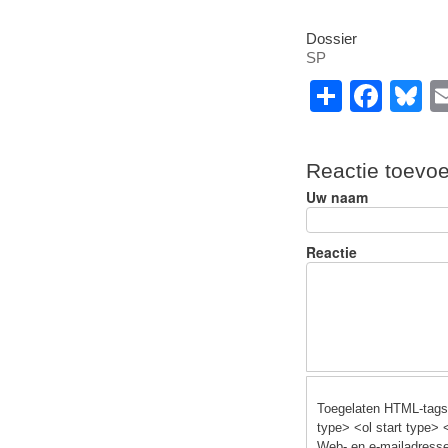
Dossier
SP
S
F
B
h
a
u
ar
c
e
Reactie toevo
e
e
s
Uw naam
b
y
o
Reactie
o
k
Toegelaten HTML-tags:
type> <ol start type> 
Web- en e-mailadresse