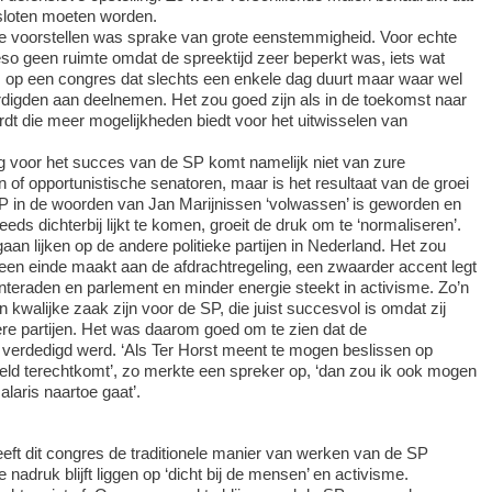
gesloten moeten worden.
de voorstellen was sprake van grote eenstemmigheid. Voor echte
o geen ruimte omdat de spreektijd zeer beperkt was, iets wat
s op een congres dat slechts een enkele dag duurt maar waar wel
digden aan deelnemen. Het zou goed zijn als in de toekomst naar
t die meer mogelijkheden biedt voor het uitwisselen van
g voor het succes van de SP komt namelijk niet van zure
n of opportunistische senatoren, maar is het resultaat van de groei
SP in de woorden van Jan Marijnissen ‘volwassen’ is geworden en
ds dichterbij lijkt te komen, groeit de druk om te ‘normaliseren’.
an lijken op de andere politieke partijen in Nederland. Het zou
een einde maakt aan de afdrachtregeling, een zwaarder accent legt
teraden en parlement en minder energie steekt in activisme. Zo’n
n kwalijke zaak zijn voor de SP, die juist succesvol is omdat zij
re partijen. Het was daarom goed om te zien dat de
g verdedigd werd. ‘Als Ter Horst meent te mogen beslissen op
eld terechtkomt’, zo merkte een spreker op, ‘dan zou ik ook mogen
laris naartoe gaat’.
ft dit congres de traditionele manier van werken van de SP
nadruk blijft liggen op ‘dicht bij de mensen’ en activisme.