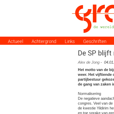
Actueel
Achtergrond
Links
Geschriften
Menu
De SP blijft
Alex de Jong
-
04.01
Het motto van de bi
weer. Het vijftiend
partijbestuur gekoz
de gang van zaken in
Normalisering
De negatieve aandacht 
congres. Veel van de 
de kwestie Yildirim h
en toe sprake van een