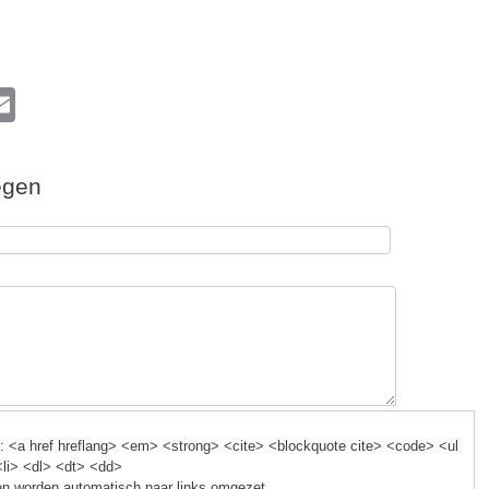
l
E
m
ail
egen
k
 <a href hreflang> <em> <strong> <cite> <blockquote cite> <code> <ul
<li> <dl> <dt> <dd>
n worden automatisch naar links omgezet.