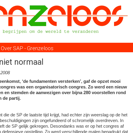
Overslaan
en
naar
de
inhoud
gaan
Over SAP - Grenzeloos
 niet normaal
.2008
jeenkomst, ‘de fundamenten versterken’, gaf de opzet mooi
e congres was een organisatorisch congres. Zo werd een nieuw
en en stemden de aanwezigen over bijna 280 voorstellen rond
 de partij.
die de SP de laatste tijd krijgt, had echter zijn weerslag op de het
beschuldigingen zijn ongefundeerd of schromelijk overdreven. In
eeft de SP gelijk gekregen. Desondanks was er op het congres af
 defensieve opstelling. Zo werd verschillende malen benadrukt dat