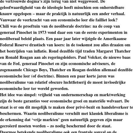
de vertrouwde dogma’s zijn terug van niet weggeweest. De
geloofwaardigheid van de ideologie heeft misschien een onherstelbare
knauw opgelopen – maar de praktijk is natuurlijk een ander verhaal.
Vanwaar de veerkracht van een economische leer die failliet leek?
Chili was de proeftuin van de neoliberale doctrine: na de coup van
generaal Pinochet in 1973 vond daar een van de eerste experimenten in
neoliberaal beleid plaats. Een paar jaar later wijzigde de Amerikaanse
Federal Reserve drastisch van koers: in de toekomst zou alles draaien om
het bestrijden van inflatie. Rond dezelfde tijd traden Margaret Thatcher
en Ronald Reagan aan als regeringsleiders. Paul Volcker, de nieuwe baas
van de Fed, generaal Pinochet en zijn economische adviseurs, de
zogenaamde Chicago Boys, Thatcher en Reagan deelden allemaal dezelfde
economische leer (of doctrine). Binnen een paar korte jaren was
neoliberalisme van relatief obscure luchtfietserij de meest invloedrijke
economische leer ter wereld geworden.
Het idee was simpel: vrijheid van ondernemerschap en marktwerking
zijn de beste garanties voor economische groei en materiële welvaart. De
staat is er om dit mogelijk te maken door privé-bezit en handelsverkeer te
beschermen. Waarin neoliberalisme verschilt met klassiek liberalisme is
de erkenning dat ‘vrije markten’ geen natuurlijk gegeven zijn maar
gecreëerd moeten worden – zo nodig beschermd door de staat.
Daarmee betekende neoliberalisme ook een frontale aanval op de