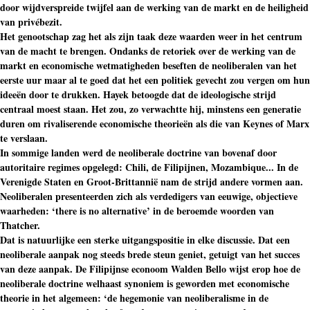
door wijdverspreide twijfel aan de werking van de markt en de heiligheid
van privébezit.
Het genootschap zag het als zijn taak deze waarden weer in het centrum
van de macht te brengen. Ondanks de retoriek over de werking van de
markt en economische wetmatigheden beseften de neoliberalen van het
eerste uur maar al te goed dat het een politiek gevecht zou vergen om hun
ideeën door te drukken. Hayek betoogde dat de ideologische strijd
centraal moest staan. Het zou, zo verwachtte hij, minstens een generatie
duren om rivaliserende economische theorieën als die van Keynes of Marx
te verslaan.
In sommige landen werd de neoliberale doctrine van bovenaf door
autoritaire regimes opgelegd: Chili, de Filipijnen, Mozambique... In de
Verenigde Staten en Groot-Brittannië nam de strijd andere vormen aan.
Neoliberalen presenteerden zich als verdedigers van eeuwige, objectieve
waarheden: ‘there is no alternative’ in de beroemde woorden van
Thatcher.
Dat is natuurlijke een sterke uitgangspositie in elke discussie. Dat een
neoliberale aanpak nog steeds brede steun geniet, getuigt van het succes
van deze aanpak. De Filipijnse econoom Walden Bello wijst erop hoe de
neoliberale doctrine welhaast synoniem is geworden met economische
theorie in het algemeen: ‘de hegemonie van neoliberalisme in de