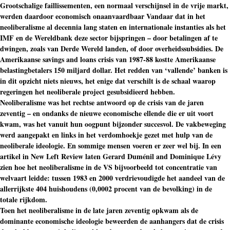
Grootschalige faillissementen, een normaal verschijnsel in de vrije markt,
werden daardoor economisch onaanvaardbaar Vandaar dat in het
neoliberalisme al decennia lang staten en internationale instanties als het
IMF en de Wereldbank deze sector bijspringen – door betalingen af te
dwingen, zoals van Derde Wereld landen, of door overheidssubsidies. De
Amerikaanse savings and loans crisis van 1987-88 kostte Amerikaanse
belastingbetalers 150 miljard dollar. Het redden van ‘vallende’ banken is
in dit opzicht niets nieuws, het enige dat verschilt is de schaal waarop
regeringen het neoliberale project gesubsidieerd hebben.
Neoliberalisme was het rechtse antwoord op de crisis van de jaren
zeventig – en ondanks de nieuwe economische ellende die er uit voort
kwam, was het vanuit hun oogpunt bijzonder succesvol. De vakbeweging
werd aangepakt en links in het verdomhoekje gezet met hulp van de
neoliberale ideologie. En sommige mensen voeren er zeer wel bij. In een
artikel in New Left Review laten Gerard Duménil and Dominique Lévy
zien hoe het neoliberalisme in de VS bijvoorbeeld tot concentratie van
welvaart leidde: tussen 1983 en 2000 verdrievoudigde het aandeel van de
allerrijkste 404 huishoudens (0,0002 procent van de bevolking) in de
totale rijkdom.
Toen het neoliberalisme in de late jaren zeventig opkwam als de
dominante economische ideologie beweerden de aanhangers dat de crisis