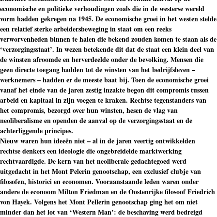
economische en politieke verhoudingen zoals die in de westerse wereld
vorm hadden gekregen na 1945. De economische groei in het westen stelde
een relatief sterke arbeidersbeweging in staat om een reeks
verworvenheden binnen te halen die bekend zouden komen te staan als de
‘verzorgingsstaat’. In wezen betekende dit dat de staat een klein deel van
de winsten afroomde en herverdeelde onder de bevolking. Mensen die
geen directe toegang hadden tot de winsten van het bedrijfsleven –
werknemers – hadden er de meeste baat bij. Toen de economische groei
vanaf het einde van de jaren zestig inzakte begon dit compromis tussen
arbeid en kapitaal in zijn voegen te kraken. Rechtse tegenstanders van
het compromis, bezorgd over hun winsten, hesen de vlag van
neoliberalisme en openden de aanval op de verzorgingsstaat en de
achterliggende principes.
Nieuw waren hun ideeën niet – al in de jaren veertig ontwikkelden
rechtse denkers een ideologie die ongebreidelde marktwerking
rechtvaardigde. De kern van het neoliberale gedachtegoed werd
uitgedacht in het Mont Pelerin genootschap, een exclusief clubje van
filosofen, historici en economen. Vooraanstaande leden waren onder
andere de econoom Milton Friedman en de Oostenrijke filosoof Friedrich
von Hayek. Volgens het Mont Pellerin genootschap ging het om niet
minder dan het lot van ‘Western Man’: de beschaving werd bedreigd