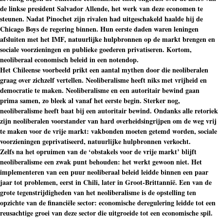
de linkse president Salvador Allende, het werk van deze economen te
steunen. Nadat Pinochet zijn rivalen had uitgeschakeld haalde hij de
Chicago Boys de regering binnen. Hun eerste daden waren leningen
afsluiten met het IMF, natuurlijke hulpbronnen op de markt brengen en
sociale voorzieningen en publieke goederen privatiseren. Kortom,
neoliberaal economisch beleid in een notendop.
Het Chileense voorbeeld prikt een aantal mythen door die neoliberalen
graag over zichzelf vertellen. Neoliberalisme heeft niks met vrijheid en
democratie te maken. Neoliberalisme en een autoritair bewind gaan
prima samen, zo bleek al vanaf het eerste begin. Sterker nog,
neoliberalisme heeft baat bij een autoritair bewind. Ondanks alle retoriek
zijn neoliberalen voorstander van hard overheidsingrijpen om de weg vrij
te maken voor de vrije markt: vakbonden moeten getemd worden, sociale
voorzieningen geprivatiseerd, natuurlijke hulpbronnen verkocht.
Zelfs na het opruimen van de ‘obstakels voor de vrije markt’ blijft
neoliberalisme een zwak punt behouden: het werkt gewoon niet. Het
implementeren van een puur neoliberaal beleid leidde binnen een paar
jaar tot problemen, eerst in Chili, later in Groot-Brittannië. Een van de
grote tegenstrijdigheden van het neoliberalisme is de opstelling ten
opzichte van de financiële sector: economische deregulering leidde tot een
reusachtige groei van deze sector die uitgroeide tot een economische spil.