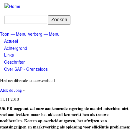
Overslaan
en
naar
Zoeken
de
inhoud
Toon — Menu
Verberg — Menu
gaan
Menu
Actueel
Achtergrond
Links
Geschriften
Over SAP - Grenzeloos
Het neoliberale succesverhaal
Alex de Jong
-
11.11.2010
Uit PR-oogpunt zal onze aankomende regering de mantel misschien niet
snel aan trekken maar het akkoord kenmerkt hen als trouwe
neoliberalen. Korten op overheidsuitgaven, het afwijzen van
staatsingrijpen en marktwerking als oplossing voor efficiëntie problemen: