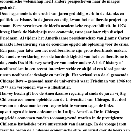
economische wetenschap heeft andere perspectieven naar de marges
gedrukt’.
Deze hegemonie is de vrucht van jaren geduldig werk in denktanks en
politiek activisme. In de jaren zeventig kwam het neoliberale project op
stoom. Eerst verwierven de ideeën academische respectabiliteit. In 1974
kreeg Hayek de Nobelprijs voor economie, twee jaar later zijn discipel
Friedman. Al tijdens het Amerikaanse presidentschap van Jimmy Carter
maakte liberalisering van de economie opgeld als oplossing voor de crisis.
Een paar jaar later zou het neoliberalisme zijn grote doorbraak maken.
Een andere verklaring voor de hardnekkigheid van het neoliberalisme is
dat, zoals David Harvey schrijver van onder andere A brief history of
neoliberalism in een recent interview stelde er altijd al een kloof gaapte
tussen neoliberale ideologie en praktijk. Het verhaal van de al genoemde
Chicago Boys – genoemd naar de universiteit waar Friedman van 1946 tot
1977 aan verbonden was – is illustratief.
Harvey beschrijft hoe de Amerikaanse regering al sinds de jaren vijftig
Chileense economen opleidde aan de Universiteit van Chicago. Het doel
was om op deze manier een tegenwicht te vormen tegen de linkse
opvattingen die toen opkwamen in Latijns Amerika. De in Chicago
opgeleide economen zouden toonaangevend worden in de prestigieuze
Chileense katholieke privé universiteit van Santiago. In de vroege jaren
zeventig begon de Chileense economische elite, ongerust over de koers van