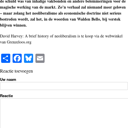
de schuld was van inhalige vakbonden en andere belemmeringen voor de
magische werking van de markt. Zo’n verhaal zal niemand meer geloven
– maar zolang het neoliberalisme als economische doctrine niet serieus
bestreden wordt, zal het, in de woorden van Walden Bello, bij verstek
blijven winnen.
David Harvey: A brief history of neoliberalism is te koop via de webwinkel
van Grenzeloos.org
S
Fa
Bl
E
ha
ce
ue
m
Reactie toevoegen
re
bo
sk
ail
Uw naam
ok
y
Reactie