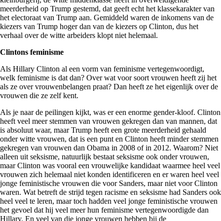
meerderheid op Trump gestemd, dat geeft echt het klassekarakter van
het electoraat van Trump aan. Gemiddeld waren de inkomens van de
kiezers van Trump hoger dan van de kiezers op Clinton, dus het
verhaal over de witte arbeiders klopt niet helemaal.
Clintons feminisme
Als Hillary Clinton al een vorm van feminisme vertegenwoordigt,
welk feminisme is dat dan? Over wat voor soort vrouwen heeft zij het
als ze over vrouwenbelangen praat? Dan heeft ze het eigenlijk over de
vrouwen die ze zelf kent.
Als je naar de peilingen kijkt, was er een enorme gender-kloof. Clinton
heeft veel meer stemmen van vrouwen gekregen dan van mannen, dat
is absoluut waar, maar Trump heeft een grote meerderheid gehaald
onder witte vrouwen, dat is een punt en Clinton heeft minder stemmen
gekregen van vrouwen dan Obama in 2008 of in 2012. Waarom? Niet
alleen uit seksisme, natuurlijk bestaat seksisme ook onder vrouwen,
maar Clinton was vooral een vrouwelijke kandidaat waarmee heel veel
vrouwen zich helemaal niet konden identificeren en er waren heel veel
jonge feministische vrouwen die voor Sanders, maar niet voor Clinton
waren. Wat betreft de strijd tegen racisme en seksisme had Sanders ook
heel veel te leren, maar toch hadden veel jonge feministische vrouwen
het gevoel dat hij veel meer hun feminisme vertegenwoordigde dan
Hillary. En veel van die jonge vrouwen hebben bij de