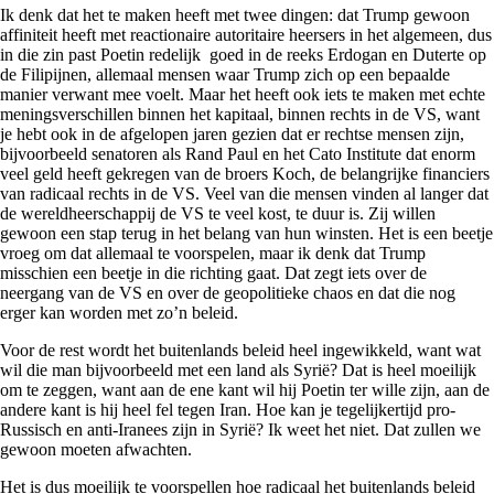
Ik denk dat het te maken heeft met twee dingen: dat Trump gewoon
affiniteit heeft met reactionaire autoritaire heersers in het algemeen, dus
in die zin past Poetin redelijk goed in de reeks Erdogan en Duterte op
de Filipijnen, allemaal mensen waar Trump zich op een bepaalde
manier verwant mee voelt. Maar het heeft ook iets te maken met echte
meningsverschillen binnen het kapitaal, binnen rechts in de VS, want
je hebt ook in de afgelopen jaren gezien dat er rechtse mensen zijn,
bijvoorbeeld senatoren als Rand Paul en het Cato Institute dat enorm
veel geld heeft gekregen van de broers Koch, de belangrijke financiers
van radicaal rechts in de VS. Veel van die mensen vinden al langer dat
de wereldheerschappij de VS te veel kost, te duur is. Zij willen
gewoon een stap terug in het belang van hun winsten. Het is een beetje
vroeg om dat allemaal te voorspelen, maar ik denk dat Trump
misschien een beetje in die richting gaat. Dat zegt iets over de
neergang van de VS en over de geopolitieke chaos en dat die nog
erger kan worden met zo’n beleid.
Voor de rest wordt het buitenlands beleid heel ingewikkeld, want wat
wil die man bijvoorbeeld met een land als Syrië? Dat is heel moeilijk
om te zeggen, want aan de ene kant wil hij Poetin ter wille zijn, aan de
andere kant is hij heel fel tegen Iran. Hoe kan je tegelijkertijd pro-
Russisch en anti-Iranees zijn in Syrië? Ik weet het niet. Dat zullen we
gewoon moeten afwachten.
Het is dus moeilijk te voorspellen hoe radicaal het buitenlands beleid