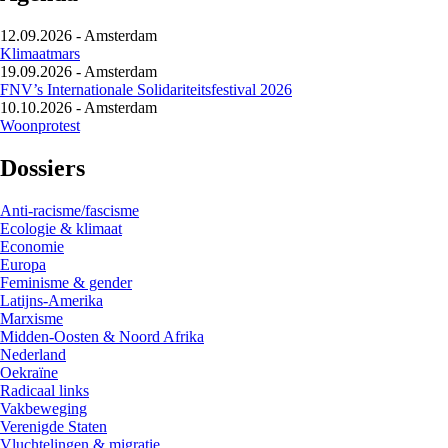
12.09.2026
-
Amsterdam
Klimaatmars
19.09.2026
-
Amsterdam
FNV’s Internationale Solidariteitsfestival 2026
10.10.2026
-
Amsterdam
Woonprotest
Dossiers
Anti-racisme/fascisme
Ecologie & klimaat
Economie
Europa
Feminisme & gender
Latijns-Amerika
Marxisme
Midden-Oosten & Noord Afrika
Nederland
Oekraïne
Radicaal links
Vakbeweging
Verenigde Staten
Vluchtelingen & migratie