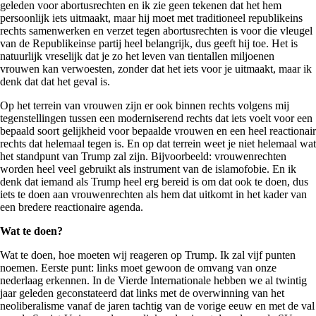
geleden voor abortusrechten en ik zie geen tekenen dat het hem
persoonlijk iets uitmaakt, maar hij moet met traditioneel republikeins
rechts samenwerken en verzet tegen abortusrechten is voor die vleugel
van de Republikeinse partij heel belangrijk, dus geeft hij toe. Het is
natuurlijk vreselijk dat je zo het leven van tientallen miljoenen
vrouwen kan verwoesten, zonder dat het iets voor je uitmaakt, maar ik
denk dat dat het geval is.
Op het terrein van vrouwen zijn er ook binnen rechts volgens mij
tegenstellingen tussen een moderniserend rechts dat iets voelt voor een
bepaald soort gelijkheid voor bepaalde vrouwen en een heel reactionair
rechts dat helemaal tegen is. En op dat terrein weet je niet helemaal wat
het standpunt van Trump zal zijn. Bijvoorbeeld: vrouwenrechten
worden heel veel gebruikt als instrument van de islamofobie. En ik
denk dat iemand als Trump heel erg bereid is om dat ook te doen, dus
iets te doen aan vrouwenrechten als hem dat uitkomt in het kader van
een bredere reactionaire agenda.
Wat te doen?
Wat te doen, hoe moeten wij reageren op Trump. Ik zal vijf punten
noemen. Eerste punt: links moet gewoon de omvang van onze
nederlaag erkennen. In de Vierde Internationale hebben we al twintig
jaar geleden geconstateerd dat links met de overwinning van het
neoliberalisme vanaf de jaren tachtig van de vorige eeuw en met de val