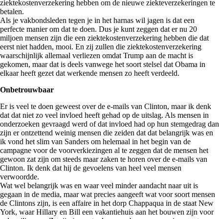
ziektekostenverzekering hebben om de nieuwe ziekteverzekeringen te
betalen.
Als je vakbondsleden tegen je in het harnas wil jagen is dat een
perfecte manier om dat te doen. Dus je kunt zeggen dat er nu 20
miljoen mensen zijn die een ziektekostenverzekering hebben die dat
eerst niet hadden, mooi. En zij zullen die ziektekostenverzekering
waarschijnlijk allemaal verliezen omdat Trump aan de macht is
gekomen, maar dat is deels vanwege het soort stelsel dat Obama in
elkaar heeft gezet dat werkende mensen zo heeft verdeeld.
Onbetrouwbaar
Er is veel te doen geweest over de e-mails van Clinton, maar ik denk
dat dat niet zo veel invloed heeft gehad op de uitslag. Als mensen in
onderzoeken gevraagd werd of dat invloed had op hun stemgedrag dan
zijn er ontzettend weinig mensen die zeiden dat dat belangrijk was en
ik vond het slim van Sanders om helemaal in het begin van de
campagne voor de voorverkiezingen al te zeggen dat de mensen het
gewoon zat zijn om steeds maar zaken te horen over de e-mails van
Clinton. Ik denk dat hij de gevoelens van heel veel mensen
verwoordde.
Wat wel belangrijk was en waar veel minder aandacht naar uit is
gegaan in de media, maar wat precies aangeeft wat voor soort mensen
de Clintons zijn, is een affaire in het dorp Chappaqua in de staat New
York, waar Hillary en Bill een vakantiehuis aan het bouwen zijn voor