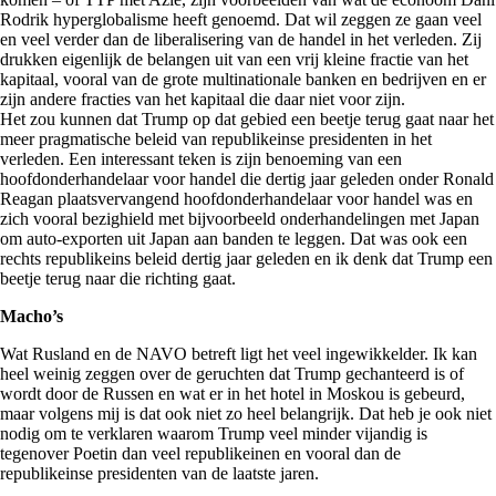
Rodrik hyperglobalisme heeft genoemd. Dat wil zeggen ze gaan veel
en veel verder dan de liberalisering van de handel in het verleden. Zij
drukken eigenlijk de belangen uit van een vrij kleine fractie van het
kapitaal, vooral van de grote multinationale banken en bedrijven en er
zijn andere fracties van het kapitaal die daar niet voor zijn.
Het zou kunnen dat Trump op dat gebied een beetje terug gaat naar het
meer pragmatische beleid van republikeinse presidenten in het
verleden. Een interessant teken is zijn benoeming van een
hoofdonderhandelaar voor handel die dertig jaar geleden onder Ronald
Reagan plaatsvervangend hoofdonderhandelaar voor handel was en
zich vooral bezighield met bijvoorbeeld onderhandelingen met Japan
om auto-exporten uit Japan aan banden te leggen. Dat was ook een
rechts republikeins beleid dertig jaar geleden en ik denk dat Trump een
beetje terug naar die richting gaat.
Macho’s
Wat Rusland en de NAVO betreft ligt het veel ingewikkelder. Ik kan
heel weinig zeggen over de geruchten dat Trump gechanteerd is of
wordt door de Russen en wat er in het hotel in Moskou is gebeurd,
maar volgens mij is dat ook niet zo heel belangrijk. Dat heb je ook niet
nodig om te verklaren waarom Trump veel minder vijandig is
tegenover Poetin dan veel republikeinen en vooral dan de
republikeinse presidenten van de laatste jaren.