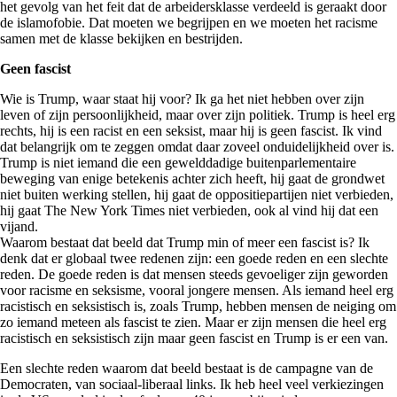
het gevolg van het feit dat de arbeidersklasse verdeeld is geraakt door
de islamofobie. Dat moeten we begrijpen en we moeten het racisme
samen met de klasse bekijken en bestrijden.
Geen fascist
Wie is Trump, waar staat hij voor? Ik ga het niet hebben over zijn
leven of zijn persoonlijkheid, maar over zijn politiek. Trump is heel erg
rechts, hij is een racist en een seksist, maar hij is geen fascist. Ik vind
dat belangrijk om te zeggen omdat daar zoveel onduidelijkheid over is.
Trump is niet iemand die een gewelddadige buitenparlementaire
beweging van enige betekenis achter zich heeft, hij gaat de grondwet
niet buiten werking stellen, hij gaat de oppositiepartijen niet verbieden,
hij gaat The New York Times niet verbieden, ook al vind hij dat een
vijand.
Waarom bestaat dat beeld dat Trump min of meer een fascist is? Ik
denk dat er globaal twee redenen zijn: een goede reden en een slechte
reden. De goede reden is dat mensen steeds gevoeliger zijn geworden
voor racisme en seksisme, vooral jongere mensen. Als iemand heel erg
racistisch en seksistisch is, zoals Trump, hebben mensen de neiging om
zo iemand meteen als fascist te zien. Maar er zijn mensen die heel erg
racistisch en seksistisch zijn maar geen fascist en Trump is er een van.
Een slechte reden waarom dat beeld bestaat is de campagne van de
Democraten, van sociaal-liberaal links. Ik heb heel veel verkiezingen