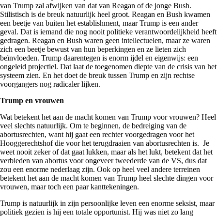
van Trump zal afwijken van dat van Reagan of de jonge Bush.
Stilistisch is de breuk natuurlijk heel groot. Reagan en Bush kwamen
een beetje van buiten het establishment, maar Trump is een ander
geval. Dat is iemand die nog nooit politieke verantwoordelijkheid heeft
gedragen. Reagan en Bush waren geen intellectuelen, maar ze waren
zich een beetje bewust van hun beperkingen en ze lieten zich
beïnvloeden. Trump daarentegen is enorm ijdel en eigenwijs: een
ongeleid projectiel. Dat laat de toegenomen diepte van de crisis van het
systeem zien. En het doet de breuk tussen Trump en zijn rechtse
voorgangers nog radicaler lijken.
Trump en vrouwen
Wat betekent het aan de macht komen van Trump voor vrouwen? Heel
veel slechts natuurlijk. Om te beginnen, de bedreiging van de
abortusrechten, want hij gaat een rechter voorgedragen voor het
Hooggerechtshof die voor het terugdraaien van abortusrechten is. Je
weet nooit zeker of dat gaat lukken, maar als het lukt, betekent dat het
verbieden van abortus voor ongeveer tweederde van de VS, dus dat
zou een enorme nederlaag zijn. Ook op heel veel andere terreinen
betekent het aan de macht komen van Trump heel slechte dingen voor
vrouwen, maar toch een paar kanttekeningen.
Trump is natuurlijk in zijn persoonlijke leven een enorme seksist, maar
politiek gezien is hij een totale opportunist. Hij was niet zo lang