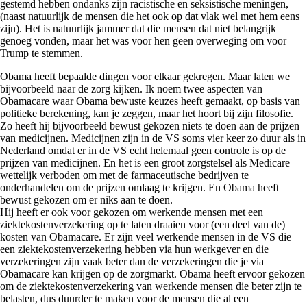
gestemd hebben ondanks zijn racistische en seksistische meningen,
(naast natuurlijk de mensen die het ook op dat vlak wel met hem eens
zijn). Het is natuurlijk jammer dat die mensen dat niet belangrijk
genoeg vonden, maar het was voor hen geen overweging om voor
Trump te stemmen.
Obama heeft bepaalde dingen voor elkaar gekregen. Maar laten we
bijvoorbeeld naar de zorg kijken. Ik noem twee aspecten van
Obamacare waar Obama bewuste keuzes heeft gemaakt, op basis van
politieke berekening, kan je zeggen, maar het hoort bij zijn filosofie.
Zo heeft hij bijvoorbeeld bewust gekozen niets te doen aan de prijzen
van medicijnen. Medicijnen zijn in de VS soms vier keer zo duur als in
Nederland omdat er in de VS echt helemaal geen controle is op de
prijzen van medicijnen. En het is een groot zorgstelsel als Medicare
wettelijk verboden om met de farmaceutische bedrijven te
onderhandelen om de prijzen omlaag te krijgen. En Obama heeft
bewust gekozen om er niks aan te doen.
Hij heeft er ook voor gekozen om werkende mensen met een
ziektekostenverzekering op te laten draaien voor (een deel van de)
kosten van Obamacare. Er zijn veel werkende mensen in de VS die
een ziektekostenverzekering hebben via hun werkgever en die
verzekeringen zijn vaak beter dan de verzekeringen die je via
Obamacare kan krijgen op de zorgmarkt. Obama heeft ervoor gekozen
om de ziektekostenverzekering van werkende mensen die beter zijn te
belasten, dus duurder te maken voor de mensen die al een