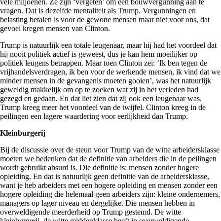
vele miljoenen. Ze zijn ‘vergeten’ om een bouwvergunning aan te
vragen. Dat is dezelfde mentaliteit als Trump. Vergunningen en
belasting betalen is voor de gewone mensen maar niet voor ons, dat
gevoel kregen mensen van Clinton.
Trump is natuurlijk een totale leugenaar, maar hij had het voordeel dat
hij nooit politiek actief is geweest, dus je kan hem moeilijker op
politiek leugens betrappen. Maar toen Clinton zei: ‘Ik ben tegen de
vrijhandelsverdragen, ik ben voor de werkende mensen, ik vind dat we
minder mensen in de gevangenis moeten gooien’, was het natuurlijk
geweldig makkelijk om op te zoeken wat zij in het verleden had
gezegd en gedaan. En dat liet zien dat zij ook een leugenaar was.
Trump kreeg meer het voordeel van de twijfel. Clinton kreeg in de
peilingen een lagere waardering voor eerlijkheid dan Trump.
Kleinburgerij
Bij de discussie over de steun voor Trump van de witte arbeidersklasse
moeten we bedenken dat de definitie van arbeiders die in de peilingen
wordt gebruikt absurd is. Die definitie is: mensen zonder hogere
opleiding. En dat is natuurlijk geen definitie van de arbeidersklasse,
want je heb arbeiders met een hogere opleiding en mensen zonder een
hogere opleiding die helemaal geen arbeiders zijn: kleine ondernemers,
managers op lager niveau en dergelijke. Die mensen hebben in
overweldigende meerderheid op Trump gestemd. De witte
kleinburgerij, de witte middenklasse heeft in overweldigende