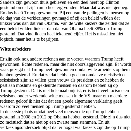
Sanders zijn gewoon thuis gebleven en een deel heeft op Clinton
gestemd omdat zij Trump heel erg vonden. Maar dat was niet genoeg.
En dus heeft Trump gewonnen. Bij een van de peilingen is mensen op
de dag van de verkiezingen gevraagd of zij een beleid wilden dat
linkser was dan dat van Obama. Van de witte kiezers die zeiden dat ze
een beleid wilden linkser dan dat van Obama heeft 38% op Trump
gestemd. Dat vind ik een heel tekenend cijfer. Het is misschien niet
logisch, maar het is te begrijpen.
Witte arbeiders
Er zijn ook nog andere redenen aan te voeren waarom Trump heeft
gewonnen. Echte redenen, maar die niet doorslaggevend zijn. Er wordt
vaak gezegd dat Trump heeft gewonnen omdat witte arbeiders op hem
hebben gestemd. En dat ze dat hebben gedaan omdat ze racistisch en
seksistisch zijn: ze willen geen vrouw als president en ze hebben de
pest aan moslims en gekleurde mensen en daarom hebben zij op
Trump gestemd. Dat is niet helemaal onjuist, er is heel veel racisme en
seksisme onder werkende witte mensen in de VS, maar om meerdere
redenen geloof ik niet dat dat een goede algemene verklaring geeft
waarom zo veel mensen op Trump gestemd hebben.
In de eerste plaats omdat heel veel mensen die op Trump hebben
gestemd in 2008 en 2012 op Obama hebben gestemd. Die zijn dus niet
zo racistisch dat ze niet op een zwarte man stemmen. En uit
verkiezingsonderzoek blijkt dat er nogal wat kiezers zijn die op Trump