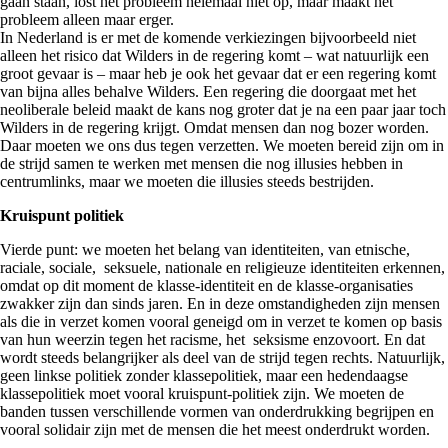
gaan staan, lost het probleem helemaal niet op, maar maakt het
probleem alleen maar erger.
In Nederland is er met de komende verkiezingen bijvoorbeeld niet
alleen het risico dat Wilders in de regering komt – wat natuurlijk een
groot gevaar is – maar heb je ook het gevaar dat er een regering komt
van bijna alles behalve Wilders. Een regering die doorgaat met het
neoliberale beleid maakt de kans nog groter dat je na een paar jaar toch
Wilders in de regering krijgt. Omdat mensen dan nog bozer worden.
Daar moeten we ons dus tegen verzetten. We moeten bereid zijn om in
de strijd samen te werken met mensen die nog illusies hebben in
centrumlinks, maar we moeten die illusies steeds bestrijden.
Kruispunt politiek
Vierde punt: we moeten het belang van identiteiten, van etnische,
raciale, sociale, seksuele, nationale en religieuze identiteiten erkennen,
omdat op dit moment de klasse-identiteit en de klasse-organisaties
zwakker zijn dan sinds jaren. En in deze omstandigheden zijn mensen
als die in verzet komen vooral geneigd om in verzet te komen op basis
van hun weerzin tegen het racisme, het seksisme enzovoort. En dat
wordt steeds belangrijker als deel van de strijd tegen rechts. Natuurlijk,
geen linkse politiek zonder klassepolitiek, maar een hedendaagse
klassepolitiek moet vooral kruispunt-politiek zijn. We moeten de
banden tussen verschillende vormen van onderdrukking begrijpen en
vooral solidair zijn met de mensen die het meest onderdrukt worden.