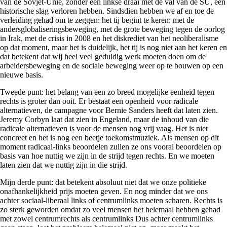
van de Sovjet-Unie, zonder een linkse draai met de val van de SU, een
historische slag verloren hebben. Sindsdien hebben we af en toe de
verleiding gehad om te zeggen: het tij begint te keren: met de
andersglobaliseringsbeweging, met de grote beweging tegen de oorlog
in Irak, met de crisis in 2008 en het diskrediet van het neoliberalisme
op dat moment, maar het is duidelijk, het tij is nog niet aan het keren en
dat betekent dat wij heel veel geduldig werk moeten doen om de
arbeidersbeweging en de sociale beweging weer op te bouwen op een
nieuwe basis.
Tweede punt: het belang van een zo breed mogelijke eenheid tegen
rechts is groter dan ooit. Er bestaat een openheid voor radicale
alternatieven, de campagne voor Bernie Sanders heeft dat laten zien.
Jeremy Corbyn laat dat zien in Engeland, maar de inhoud van die
radicale alternatieven is voor de mensen nog vrij vaag. Het is niet
concreet en het is nog een beetje toekomstmuziek. Als mensen op dit
moment radicaal-links beoordelen zullen ze ons vooral beoordelen op
basis van hoe nuttig we zijn in de strijd tegen rechts. En we moeten
laten zien dat we nuttig zijn in die strijd.
Mijn derde punt: dat betekent absoluut niet dat we onze politieke
onafhankelijkheid prijs moeten geven. En nog minder dat we ons
achter sociaal-liberaal links of centrumlinks moeten scharen. Rechts is
zo sterk geworden omdat zo veel mensen het helemaal hebben gehad
met zowel centrumrechts als centrumlinks Dus achter centrumlinks