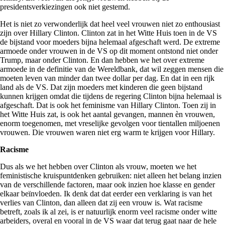
presidentsverkiezingen ook niet gestemd.
Het is niet zo verwonderlijk dat heel veel vrouwen niet zo enthousiast
zijn over Hillary Clinton. Clinton zat in het Witte Huis toen in de VS
de bijstand voor moeders bijna helemaal afgeschaft werd. De extreme
armoede onder vrouwen in de VS op dit moment ontstond niet onder
Trump, maar onder Clinton. En dan hebben we het over extreme
armoede in de definitie van de Wereldbank, dat wil zeggen mensen die
moeten leven van minder dan twee dollar per dag. En dat in een rijk
land als de VS. Dat zijn moeders met kinderen die geen bijstand
kunnen krijgen omdat die tijdens de regering Clinton bijna helemaal is
afgeschaft. Dat is ook het feminisme van Hillary Clinton. Toen zij in
het Witte Huis zat, is ook het aantal gevangen, mannen èn vrouwen,
enorm toegenomen, met vreselijke gevolgen voor tientallen miljoenen
vrouwen. Die vrouwen waren niet erg warm te krijgen voor Hillary.
Racisme
Dus als we het hebben over Clinton als vrouw, moeten we het
feministische kruispuntdenken gebruiken: niet alleen het belang inzien
van de verschillende factoren, maar ook inzien hoe klasse en gender
elkaar beïnvloeden. Ik denk dat dat eerder een verklaring is van het
verlies van Clinton, dan alleen dat zij een vrouw is. Wat racisme
betreft, zoals ik al zei, is er natuurlijk enorm veel racisme onder witte
arbeiders, overal en vooral in de VS waar dat terug gaat naar de hele