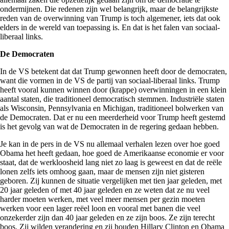
ondermijnen. Die redenen zijn wel belangrijk, maar de belangrijkste
reden van de overwinning van Trump is toch algemener, iets dat ook
elders in de wereld van toepassing is. En dat is het falen van sociaal-
liberaal links.
De Democraten
In de VS betekent dat dat Trump gewonnen heeft door de democraten,
want die vormen in de VS de partij van sociaal-liberaal links. Trump
heeft vooral kunnen winnen door (krappe) overwinningen in een klein
aantal staten, die traditioneel democratisch stemmen. Industriële staten
als Wisconsin, Pennsylvania en Michigan, traditioneel bolwerken van
de Democraten. Dat er nu een meerderheid voor Trump heeft gestemd
is het gevolg van wat de Democraten in de regering gedaan hebben.
Je kan in de pers in de VS nu allemaal verhalen lezen over hoe goed
Obama het heeft gedaan, hoe goed de Amerikaanse economie er voor
staat, dat de werkloosheid lang niet zo laag is geweest en dat de reële
lonen zelfs iets omhoog gaan, maar de mensen zijn niet gisteren
geboren. Zij kunnen de situatie vergelijken met tien jaar geleden, met
20 jaar geleden of met 40 jaar geleden en ze weten dat ze nu veel
harder moeten werken, met veel meer mensen per gezin moeten
werken voor een lager reëel loon en vooral met banen die veel
onzekerder zijn dan 40 jaar geleden en ze zijn boos. Ze zijn terecht
boos. Zij wilden verandering en zij houden Hillary Clinton en Obama