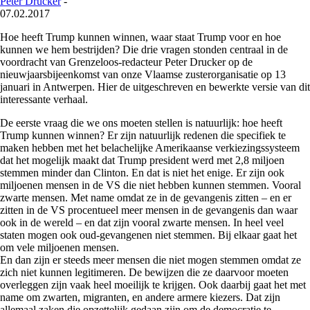
Peter Drucker
-
07.02.2017
Hoe heeft Trump kunnen winnen, waar staat Trump voor en hoe
kunnen we hem bestrijden? Die drie vragen stonden centraal in de
voordracht van Grenzeloos-redacteur Peter Drucker op de
nieuwjaarsbijeenkomst van onze Vlaamse zusterorganisatie op 13
januari in Antwerpen. Hier de uitgeschreven en bewerkte versie van dit
interessante verhaal.
De eerste vraag die we ons moeten stellen is natuurlijk: hoe heeft
Trump kunnen winnen? Er zijn natuurlijk redenen die specifiek te
maken hebben met het belachelijke Amerikaanse verkiezingssysteem
dat het mogelijk maakt dat Trump president werd met 2,8 miljoen
stemmen minder dan Clinton. En dat is niet het enige. Er zijn ook
miljoenen mensen in de VS die niet hebben kunnen stemmen. Vooral
zwarte mensen. Met name omdat ze in de gevangenis zitten – en er
zitten in de VS procentueel meer mensen in de gevangenis dan waar
ook in de wereld – en dat zijn vooral zwarte mensen. In heel veel
staten mogen ook oud-gevangenen niet stemmen. Bij elkaar gaat het
om vele miljoenen mensen.
En dan zijn er steeds meer mensen die niet mogen stemmen omdat ze
zich niet kunnen legitimeren. De bewijzen die ze daarvoor moeten
overleggen zijn vaak heel moeilijk te krijgen. Ook daarbij gaat het met
name om zwarten, migranten, en andere armere kiezers. Dat zijn
allemaal zaken die opzettelijk gedaan zijn om de democratie te