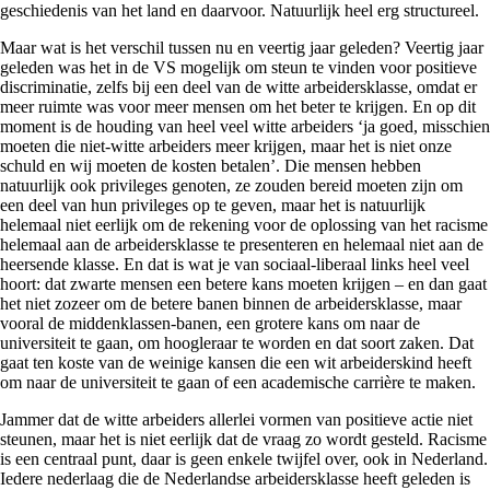
geschiedenis van het land en daarvoor. Natuurlijk heel erg structureel.
Maar wat is het verschil tussen nu en veertig jaar geleden? Veertig jaar
geleden was het in de VS mogelijk om steun te vinden voor positieve
discriminatie, zelfs bij een deel van de witte arbeidersklasse, omdat er
meer ruimte was voor meer mensen om het beter te krijgen. En op dit
moment is de houding van heel veel witte arbeiders ‘ja goed, misschien
moeten die niet-witte arbeiders meer krijgen, maar het is niet onze
schuld en wij moeten de kosten betalen’. Die mensen hebben
natuurlijk ook privileges genoten, ze zouden bereid moeten zijn om
een deel van hun privileges op te geven, maar het is natuurlijk
helemaal niet eerlijk om de rekening voor de oplossing van het racisme
helemaal aan de arbeidersklasse te presenteren en helemaal niet aan de
heersende klasse. En dat is wat je van sociaal-liberaal links heel veel
hoort: dat zwarte mensen een betere kans moeten krijgen – en dan gaat
het niet zozeer om de betere banen binnen de arbeidersklasse, maar
vooral de middenklassen-banen, een grotere kans om naar de
universiteit te gaan, om hoogleraar te worden en dat soort zaken. Dat
gaat ten koste van de weinige kansen die een wit arbeiderskind heeft
om naar de universiteit te gaan of een academische carrière te maken.
Jammer dat de witte arbeiders allerlei vormen van positieve actie niet
steunen, maar het is niet eerlijk dat de vraag zo wordt gesteld. Racisme
is een centraal punt, daar is geen enkele twijfel over, ook in Nederland.
Iedere nederlaag die de Nederlandse arbeidersklasse heeft geleden is