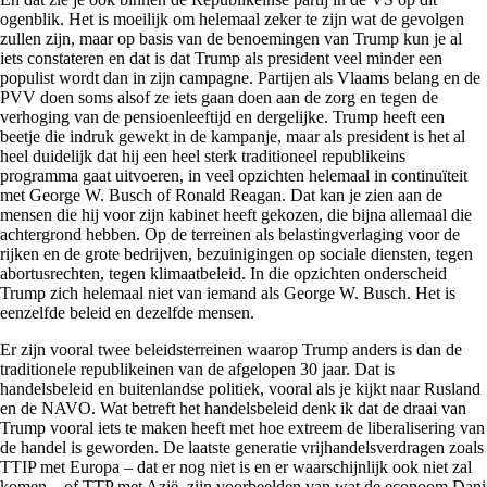
ogenblik. Het is moeilijk om helemaal zeker te zijn wat de gevolgen
zullen zijn, maar op basis van de benoemingen van Trump kun je al
iets constateren en dat is dat Trump als president veel minder een
populist wordt dan in zijn campagne. Partijen als Vlaams belang en de
PVV doen soms alsof ze iets gaan doen aan de zorg en tegen de
verhoging van de pensioenleeftijd en dergelijke. Trump heeft een
beetje die indruk gewekt in de kampanje, maar als president is het al
heel duidelijk dat hij een heel sterk traditioneel republikeins
programma gaat uitvoeren, in veel opzichten helemaal in continuïteit
met George W. Busch of Ronald Reagan. Dat kan je zien aan de
mensen die hij voor zijn kabinet heeft gekozen, die bijna allemaal die
achtergrond hebben. Op de terreinen als belastingverlaging voor de
rijken en de grote bedrijven, bezuinigingen op sociale diensten, tegen
abortusrechten, tegen klimaatbeleid. In die opzichten onderscheid
Trump zich helemaal niet van iemand als George W. Busch. Het is
eenzelfde beleid en dezelfde mensen.
Er zijn vooral twee beleidsterreinen waarop Trump anders is dan de
traditionele republikeinen van de afgelopen 30 jaar. Dat is
handelsbeleid en buitenlandse politiek, vooral als je kijkt naar Rusland
en de NAVO. Wat betreft het handelsbeleid denk ik dat de draai van
Trump vooral iets te maken heeft met hoe extreem de liberalisering van
de handel is geworden. De laatste generatie vrijhandelsverdragen zoals
TTIP met Europa – dat er nog niet is en er waarschijnlijk ook niet zal
komen – of TTP met Azië, zijn voorbeelden van wat de econoom Dani