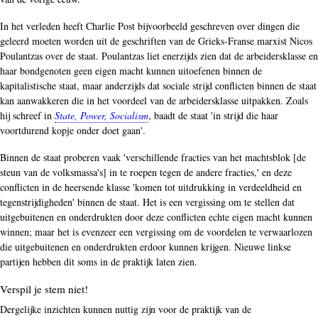
In het verleden heeft Charlie Post bijvoorbeeld geschreven over dingen die
geleerd moeten worden uit de geschriften van de Grieks-Franse marxist Nicos
Poulantzas over de staat. Poulantzas liet enerzijds zien dat de arbeidersklasse en
haar bondgenoten geen eigen macht kunnen uitoefenen binnen de
kapitalistische staat, maar anderzijds dat sociale strijd conflicten binnen de staat
kan aanwakkeren die in het voordeel van de arbeidersklasse uitpakken. Zoals
hij schreef in
State, Power, Socialism
, baadt de staat 'in strijd die haar
voortdurend kopje onder doet gaan'.
Binnen de staat proberen vaak 'verschillende fracties van het machtsblok [de
steun van de volksmassa's] in te roepen tegen de andere fracties,' en deze
conflicten in de heersende klasse 'komen tot uitdrukking in verdeeldheid en
tegenstrijdigheden' binnen de staat. Het is een vergissing om te stellen dat
uitgebuitenen en onderdrukten door deze conflicten echte eigen macht kunnen
winnen; maar het is evenzeer een vergissing om de voordelen te verwaarlozen
die uitgebuitenen en onderdrukten erdoor kunnen krijgen. Nieuwe linkse
partijen hebben dit soms in de praktijk laten zien.
Verspil je stem niet!
Dergelijke inzichten kunnen nuttig zijn voor de praktijk van de