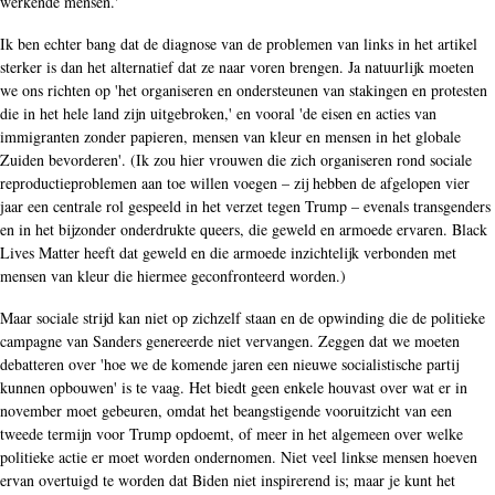
werkende mensen.'
Ik ben echter bang dat de diagnose van de problemen van links in het artikel
sterker is dan het alternatief dat ze naar voren brengen. Ja natuurlijk moeten
we ons richten op 'het organiseren en ondersteunen van stakingen en protesten
die in het hele land zijn uitgebroken,' en vooral 'de eisen en acties van
immigranten zonder papieren, mensen van kleur en mensen in het globale
Zuiden bevorderen'. (Ik zou hier vrouwen die zich organiseren rond sociale
reproductieproblemen aan toe willen voegen – zij hebben de afgelopen vier
jaar een centrale rol gespeeld in het verzet tegen Trump – evenals transgenders
en in het bijzonder onderdrukte queers, die geweld en armoede ervaren. Black
Lives Matter heeft dat geweld en die armoede inzichtelijk verbonden met
mensen van kleur die hiermee geconfronteerd worden.)
Maar sociale strijd kan niet op zichzelf staan en de opwinding die de politieke
campagne van Sanders genereerde niet vervangen. Zeggen dat we moeten
debatteren over 'hoe we de komende jaren een nieuwe socialistische partij
kunnen opbouwen' is te vaag. Het biedt geen enkele houvast over wat er in
november moet gebeuren, omdat het beangstigende vooruitzicht van een
tweede termijn voor Trump opdoemt, of meer in het algemeen over welke
politieke actie er moet worden ondernomen. Niet veel linkse mensen hoeven
ervan overtuigd te worden dat Biden niet inspirerend is; maar je kunt het