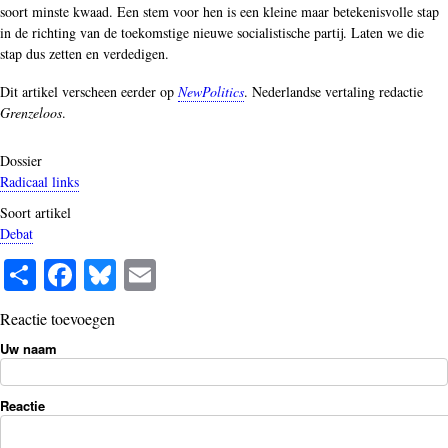
soort minste kwaad. Een stem voor hen is een kleine maar betekenisvolle stap
in de richting van de toekomstige nieuwe socialistische partij. Laten we die
stap dus zetten en verdedigen.
Dit artikel verscheen eerder op
NewPolitics
. Nederlandse vertaling redactie
Grenzeloos
.
Dossier
Radicaal links
Soort artikel
Debat
S
Fa
Bl
E
ha
ce
ue
m
Reactie toevoegen
re
bo
sk
ail
Uw naam
ok
y
Reactie