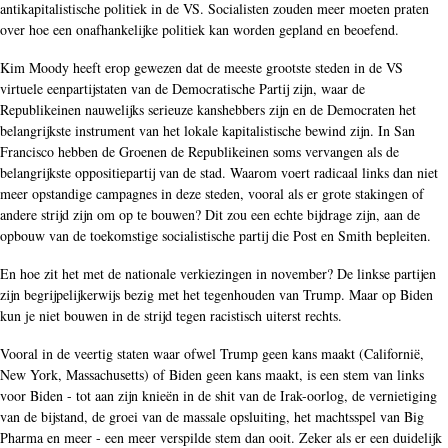
antikapitalistische politiek in de VS. Socialisten zouden meer moeten praten
over hoe een onafhankelijke politiek kan worden gepland en beoefend.
Kim Moody heeft erop gewezen dat de meeste grootste steden in de VS
virtuele eenpartijstaten van de Democratische Partij zijn, waar de
Republikeinen nauwelijks serieuze kanshebbers zijn en de Democraten het
belangrijkste instrument van het lokale kapitalistische bewind zijn. In San
Francisco hebben de Groenen de Republikeinen soms vervangen als de
belangrijkste oppositiepartij van de stad. Waarom voert radicaal links dan niet
meer opstandige campagnes in deze steden, vooral als er grote stakingen of
andere strijd zijn om op te bouwen? Dit zou een echte bijdrage zijn, aan de
opbouw van de toekomstige socialistische partij die Post en Smith bepleiten.
En hoe zit het met de nationale verkiezingen in november? De linkse partijen
zijn begrijpelijkerwijs bezig met het tegenhouden van Trump. Maar op Biden
kun je niet bouwen in de strijd tegen racistisch uiterst rechts.
Vooral in de veertig staten waar ofwel Trump geen kans maakt (Californië,
New York, Massachusetts) of Biden geen kans maakt, is een stem van links
voor Biden - tot aan zijn knieën in de shit van de Irak-oorlog, de vernietiging
van de bijstand, de groei van de massale opsluiting, het machtsspel van Big
Pharma en meer - een meer verspilde stem dan ooit. Zeker als er een duidelijk