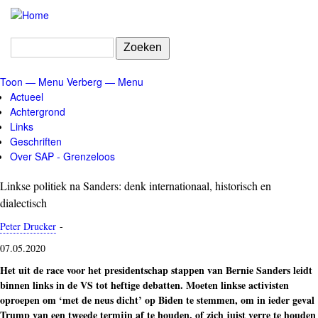
Overslaan
en
naar
Zoeken
de
inhoud
Toon — Menu
Verberg — Menu
gaan
Menu
Actueel
Achtergrond
Links
Geschriften
Over SAP - Grenzeloos
Linkse politiek na Sanders: denk internationaal, historisch en
dialectisch
Peter Drucker
-
07.05.2020
Het uit de race voor het presidentschap stappen van Bernie Sanders leidt
binnen links in de VS tot heftige debatten. Moeten linkse activisten
oproepen om ‘met de neus dicht’ op Biden te stemmen, om in ieder geval
Trump van een tweede termijn af te houden, of zich juist verre te houden