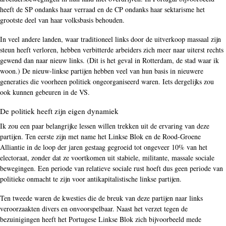
heeft de SP ondanks haar verraad en de CP ondanks haar sektarisme het
grootste deel van haar volksbasis behouden.
In veel andere landen, waar traditioneel links door de uitverkoop massaal zijn
steun heeft verloren, hebben verbitterde arbeiders zich meer naar uiterst rechts
gewend dan naar nieuw links. (Dit is het geval in Rotterdam, de stad waar ik
woon.) De nieuw-linkse partijen hebben veel van hun basis in nieuwere
generaties die voorheen politiek ongeorganiseerd waren. Iets dergelijks zou
ook kunnen gebeuren in de VS.
De politiek heeft zijn eigen dynamiek
Ik zou een paar belangrijke lessen willen trekken uit de ervaring van deze
partijen. Ten eerste zijn met name het Linkse Blok en de Rood-Groene
Alliantie in de loop der jaren gestaag gegroeid tot ongeveer 10% van het
electoraat, zonder dat ze voortkomen uit stabiele, militante, massale sociale
bewegingen. Een periode van relatieve sociale rust hoeft dus geen periode van
politieke onmacht te zijn voor antikapitalistische linkse partijen.
Ten tweede waren de kwesties die de breuk van deze partijen naar links
veroorzaakten divers en onvoorspelbaar. Naast het verzet tegen de
bezuinigingen heeft het Portugese Linkse Blok zich bijvoorbeeld mede