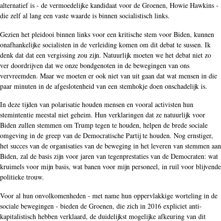
alternatief is - de vermoedelijke kandidaat voor de Groenen, Howie Hawkins -
die zelf al lang een vaste waarde is binnen socialistisch links.
Gezien het pleidooi binnen links voor een kritische stem voor Biden, kunnen
onafhankelijke socialisten in de verleiding komen om dit debat te sussen. Ik
denk dat dat een vergissing zou zijn. Natuurlijk moeten we het debat niet zo
ver doordrijven dat we onze bondgenoten in de bewegingen van ons
vervreemden. Maar we moeten er ook niet van uit gaan dat wat mensen in die
paar minuten in de afgeslotenheid van een stemhokje doen onschadelijk is.
In deze tijden van polarisatie houden mensen en vooral activisten hun
stemintentie meestal niet geheim. Hun verklaringen dat ze natuurlijk voor
Biden zullen stemmen om Trump tegen te houden, helpen de brede sociale
omgeving in de greep van de Democratische Partij te houden. Nog ernstiger,
het succes van de organisaties van de beweging in het leveren van stemmen aan
Biden, zal de basis zijn voor jaren van tegenprestaties van de Democraten: wat
kruimels voor mijn basis, wat banen voor mijn personeel, in ruil voor blijvende
politieke trouw.
Voor al hun onvolkomenheden - met name hun oppervlakkige worteling in de
sociale bewegingen - bieden de Groenen, die zich in 2016 expliciet anti-
kapitalistisch hebben verklaard, de duidelijkst mogelijke afkeuring van dit