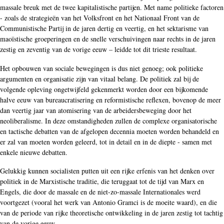
massale breuk met de twee kapitalistische partijen. Met name politieke factoren
- zoals de strategieën van het Volksfront en het Nationaal Front van de
Communistische Partij in de jaren dertig en veertig, en het sektarisme van
maoïstische groeperingen en de snelle verschuivingen naar rechts in de jaren
zestig en zeventig van de vorige eeuw – leidde tot dit trieste resultaat.
Het opbouwen van sociale bewegingen is dus niet genoeg; ook politieke
argumenten en organisatie zijn van vitaal belang. De politiek zal bij de
volgende opleving ongetwijfeld gekenmerkt worden door een bijkomende
halve eeuw van bureaucratisering en reformistische reflexen, bovenop de meer
dan veertig jaar van atomisering van de arbeidersbeweging door het
neoliberalisme. In deze omstandigheden zullen de complexe organisatorische
en tactische debatten van de afgelopen decennia moeten worden behandeld en
er zal van moeten worden geleerd, tot in detail en in de diepte - samen met
enkele nieuwe debatten.
Gelukkig kunnen socialisten putten uit een rijke erfenis van het denken over
politiek in de Marxistische traditie, die teruggaat tot de tijd van Marx en
Engels, die door de massale en de niet-zo-massale Internationales werd
voortgezet (vooral het werk van Antonio Gramci is de moeite waard), en die
van de periode van rijke theoretische ontwikkeling in de jaren zestig tot tachtig
van de vorige eeuw.