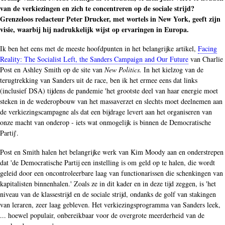
van de verkiezingen en zich te concentreren op de sociale strijd?
Grenzeloos redacteur Peter Drucker, met wortels in New York, geeft zijn
visie, waarbij hij nadrukkelijk wijst op ervaringen in Europa.
Ik ben het eens met de meeste hoofdpunten in het belangrijke artikel,
Facing
Reality: The Socialist Left, the Sanders Campaign and Our Future
van Charlie
Post en Ashley Smith op de site van
New Politics.
In het kielzog van de
terugtrekking van Sanders uit de race, ben ik het ermee eens dat links
(inclusief DSA) tijdens de pandemie 'het grootste deel van haar energie moet
steken in de wederopbouw van het massaverzet en slechts moet deelnemen aan
de verkiezingscampagne als dat een bijdrage levert aan het organiseren van
onze macht van onderop - iets wat onmogelijk is binnen de Democratische
Partij'.
Post en Smith halen het belangrijke werk van Kim Moody aan en onderstrepen
dat 'de Democratische Partij een instelling is om geld op te halen, die wordt
geleid door een oncontroleerbare laag van functionarissen die schenkingen van
kapitalisten binnenhalen.' Zoals ze in dit kader en in deze tijd zeggen, is 'het
niveau van de klassestrijd en de sociale strijd, ondanks de golf van stakingen
van leraren, zeer laag gebleven. Het verkiezingsprogramma van Sanders leek,
... hoewel populair, onbereikbaar voor de overgrote meerderheid van de