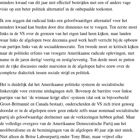
mindere kwaad van dit jaar niet effectief bestrijden met een of andere vage
visie op een beter politiek alternatief in de onbepaalde toekomst.
Ik zou zeggen dat radicaal links een geloofwaardiger alternatief voor het
mindere kwaad kan bieden door drie dimensies toe te voegen. Ten eerste moet
links in de VS over de grenzen van het eigen land heen kijken, naar landen
waar links de afgelopen twee decennia goed werk heeft verricht bij de opbouw
van partijen links van de sociaaldemocratie. Ten tweede moet ze kritisch kijken
naar de politieke erfenis van vroegere Amerikaanse radicale oplevingen, met
name in de jaren dertig/ veertig en zestig/zeventig. Ten derde moet ze putten
uit de rijke discussies onder marxisten in de afgelopen halve eeuw over de
complexe dialectiek tussen sociale strijd en politiek.
Het is duidelijk dat het Amerikaanse politieke systeem de socialistische
linkerzijde voor extreme uitdagingen stelt. Bovenop de barrière voor linkse
partijen van het ‘de winnaar krijgt alles’-systeem (dat ook in bijvoorbeeld
Groot-Brittannië en Canada bestaat), onderscheiden de VS zich triest genoeg
doordat er in de afgelopen eeuw geen enkele zelfs maar nominaal socialistische
partij als geloofwaardige deelnemer aan de verkiezingen hebben gehad. Maar
de volledige overgave van de Amerikaanse Democratische Partij aan het
neoliberalisme en de bezuinigingen van de afgelopen 40 jaar zijn niet uniek.
Niet alleen de Britse Labourpartij onder Tony Blair, maar vrijwel elke