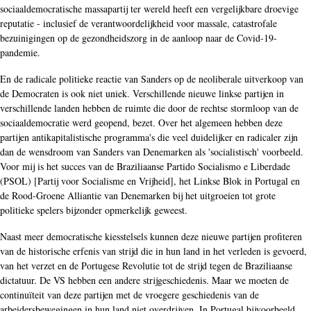
sociaaldemocratische massapartij ter wereld heeft een vergelijkbare droevige
reputatie - inclusief de verantwoordelijkheid voor massale, catastrofale
bezuinigingen op de gezondheidszorg in de aanloop naar de Covid-19-
pandemie.
En de radicale politieke reactie van Sanders op de neoliberale uitverkoop van
de Democraten is ook niet uniek. Verschillende nieuwe linkse partijen in
verschillende landen hebben de ruimte die door de rechtse stormloop van de
sociaaldemocratie werd geopend, bezet. Over het algemeen hebben deze
partijen antikapitalistische programma's die veel duidelijker en radicaler zijn
dan de wensdroom van Sanders van Denemarken als 'socialistisch' voorbeeld.
Voor mij is het succes van de Braziliaanse Partido Socialismo e Liberdade
(PSOL) [Partij voor Socialisme en Vrijheid], het Linkse Blok in Portugal en
de Rood-Groene Alliantie van Denemarken bij het uitgroeien tot grote
politieke spelers bijzonder opmerkelijk geweest.
Naast meer democratische kiesstelsels kunnen deze nieuwe partijen profiteren
van de historische erfenis van strijd die in hun land in het verleden is gevoerd,
van het verzet en de Portugese Revolutie tot de strijd tegen de Braziliaanse
dictatuur. De VS hebben een andere strijgeschiedenis. Maar we moeten de
continuïteit van deze partijen met de vroegere geschiedenis van de
arbeidersbewegingen in hun land niet overdrijven. In Portugal bijvoorbeeld