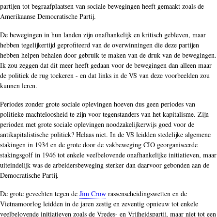
partijen tot begraafplaatsen van sociale bewegingen heeft gemaakt zoals de
Amerikaanse Democratische Partij.
De bewegingen in hun landen zijn onafhankelijk en kritisch gebleven, maar
hebben tegelijkertijd geprofiteerd van de overwinningen die deze partijen
hebben helpen behalen door gebruik te maken van de druk van de bewegingen.
Ik zou zeggen dat dit meer heeft gedaan voor de bewegingen dan alleen maar
de politiek de rug toekeren - en dat links in de VS van deze voorbeelden zou
kunnen leren.
Periodes zonder grote sociale oplevingen hoeven dus geen periodes van
politieke machteloosheid te zijn voor tegenstanders van het kapitalisme. Zijn
perioden met grote sociale oplevingen noodzakelijkerwijs goed voor de
antikapitalistische politiek? Helaas niet. In de VS leidden stedelijke algemene
stakingen in 1934 en de grote door de vakbeweging CIO georganiseerde
stakingsgolf in 1946 tot enkele veelbelovende onafhankelijke initiatieven, maar
uiteindelijk was de arbeidersbeweging sterker dan daarvoor gebonden aan de
Democratische Partij.
De grote gevechten tegen de
Jim Crow
rassenscheidingswetten en de
Vietnamoorlog leidden in de jaren zestig en zeventig opnieuw tot enkele
veelbelovende initiatieven zoals de Vredes- en Vrijheidspartij, maar niet tot een