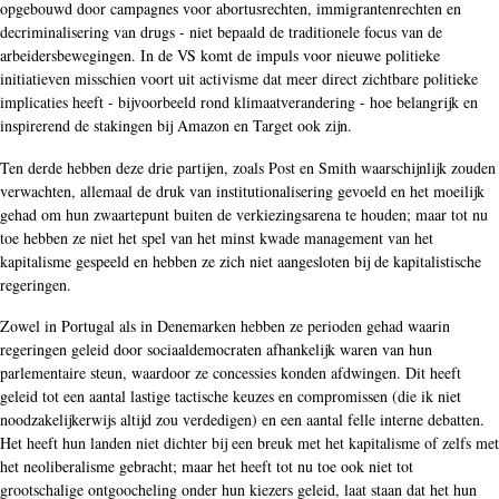
opgebouwd door campagnes voor abortusrechten, immigrantenrechten en
decriminalisering van drugs - niet bepaald de traditionele focus van de
arbeidersbewegingen. In de VS komt de impuls voor nieuwe politieke
initiatieven misschien voort uit activisme dat meer direct zichtbare politieke
implicaties heeft - bijvoorbeeld rond klimaatverandering - hoe belangrijk en
inspirerend de stakingen bij Amazon en Target ook zijn.
Ten derde hebben deze drie partijen, zoals Post en Smith waarschijnlijk zouden
verwachten, allemaal de druk van institutionalisering gevoeld en het moeilijk
gehad om hun zwaartepunt buiten de verkiezingsarena te houden; maar tot nu
toe hebben ze niet het spel van het minst kwade management van het
kapitalisme gespeeld en hebben ze zich niet aangesloten bij de kapitalistische
regeringen.
Zowel in Portugal als in Denemarken hebben ze perioden gehad waarin
regeringen geleid door sociaaldemocraten afhankelijk waren van hun
parlementaire steun, waardoor ze concessies konden afdwingen. Dit heeft
geleid tot een aantal lastige tactische keuzes en compromissen (die ik niet
noodzakelijkerwijs altijd zou verdedigen) en een aantal felle interne debatten.
Het heeft hun landen niet dichter bij een breuk met het kapitalisme of zelfs met
het neoliberalisme gebracht; maar het heeft tot nu toe ook niet tot
grootschalige ontgoocheling onder hun kiezers geleid, laat staan dat het hun