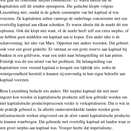
kapitalisten zelf dit zouden opsouperen. Die gedachte klopte volgens
Luxemburg niet, omdat in de gehele consumptie van het kapitaal al was
voorzien. De kapitalisten zullen vanwege de onderlinge concurrentie niet een
overtollig kapitaal aan elkaar schenken. Er waren ideeën dat de markt dit zou
oplossen. Ook dat klopt niet want, of de markt heeft zelf een extra surplus, of
ze hebben geen middelen om kapitaal aan te kopen. Een ander idee is de
schatvorming, het idee van Marx. Oppotten met andere woorden. Dat gebeurt
ook voor een groot gedeelte. Er ontstaat zo een grote reserve aan kapitaal bij
banken in een geldvorm, waar een ieder naar belangstelling uit kan putten.
Feitelijk was dit een uitstel van het probleem. De belangstelling van
kapitalisten voor vreemd kapitaal is hooguit een tijdelijk iets, zodra de
winstgevendheid hersteld is kunnen zij eenvoudig in hun eigen behoefte aan
kapitaal voorzien.
Rosa Luxemburg bedacht iets anders. Het surplus kapitaal dat niet meer
ingezet kon worden in kapitalistische productie zelf kon gebruikt worden om
niet kapitalistische productieprocessen verder te verkapitaliseren. Dat is wat in
de praktijk gebeurd is. In allerlei onderontwikkelde landen werden grote
infrastructurele werken uitgevoerd om de afzet vanuit kapitalistische productie
te kunnen waarborgen. Dat gebeurde met overtollig kapitaal uit landen waar er
een groot surplus aan kapitaal was. Vroeger heette dat imperialisme,