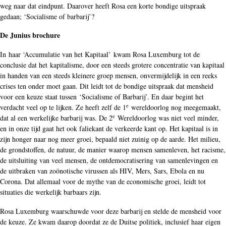
weg naar dat eindpunt. Daarover heeft Rosa een korte bondige uitspraak
gedaan; ‘Socialisme of barbarij’?
De Junius brochure
In haar ‘Accumulatie van het Kapitaal’ kwam Rosa Luxemburg tot de
conclusie dat het kapitalisme, door een steeds grotere concentratie van kapitaal
in handen van een steeds kleinere groep mensen, onvermijdelijk in een reeks
crises ten onder moet gaan. Dit leidt tot de bondige uitspraak dat mensheid
voor een keuze staat tussen ‘Socialisme of Barbarij’. En daar begint het
e
verdacht veel op te lijken. Ze heeft zelf de 1
wereldoorlog nog meegemaakt,
e
dat al een werkelijke barbarij was. De 2
Wereldoorlog was niet veel minder,
en in onze tijd gaat het ook faliekant de verkeerde kant op. Het kapitaal is in
zijn honger naar nog meer groei, bepaald niet zuinig op de aarde. Het milieu,
de grondstoffen, de natuur, de manier waarop mensen samenleven, het racisme,
de uitsluiting van veel mensen, de ontdemocratisering van samenlevingen en
de uitbraken van zoönotische virussen als HIV, Mers, Sars, Ebola en nu
Corona. Dat allemaal voor de mythe van de economische groei, leidt tot
situaties die werkelijk barbaars zijn.
Rosa Luxemburg waarschuwde voor deze barbarij en stelde de mensheid voor
de keuze. Ze kwam daarop doordat ze de Duitse politiek, inclusief haar eigen