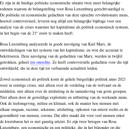
Er zijn in de huidige politieke economische situatie twee meer belangrijke
redenen waarom de belangstelling voor Rosa Luxemburg gerechtvaardigd is.
De politieke en economische gedachten van deze oprechte revolutionaire mens,
hoewel controversieel, leveren nog altijd een belangrijke bijdrage voor een
analyse van de crises waarmee het kapitalisme als politiek economisch systeem,
e
in het begin van de 21
eeuw te maken heeft.
Rosa Luxemburg analyseerde in goede navolging van Karl Marx, de
ontwikkelingen van het systeem van het kapitalisme, en wist die accuraat te
bekritiseren. Deze navolging van de gedachten van Marx, werden in twijfel
getrokken, geheel
ten onrechte
. Ze heeft controversiële gedachten voor die tijd
ontwikkeld, die in deze tijd tot verbazende actualiteit leiden.
Zowel economisch als politiek komt de gehele burgerlijke politiek anno 2021
weer in ernstige crises, niet alleen over de verdeling van de welvaart en de
middelen, niet alleen over de uitsluiting in de samenleving van grote groepen.
Niet alleen door de geweldige exploitatie en uitbuiting van de werkende mens.
Ook de leefomgeving, milieu en klimaat, ook de manier hoe mensen met
elkaar omgaan, racisme, seksisme, uitsluiting, opkomst van uiterst rechts en de
gezondheid van mensen, corona. Dat alles maakt dat voor veel mensen zeker
de kwetsbaren het er niet gunstig uitziet. Er zijn twee betogen van Rosa
Luxemburg, een economische en een politieke, die in het bijzonder op die