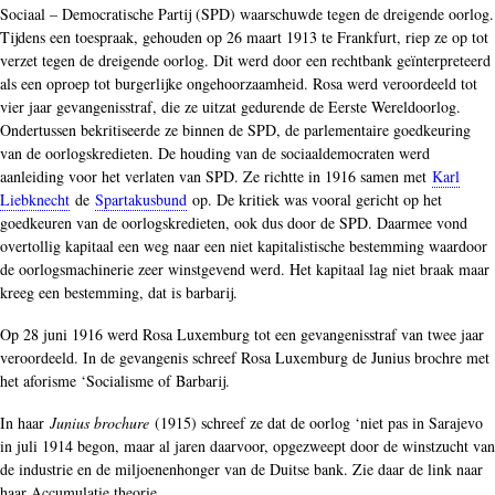
Sociaal – Democratische Partij (SPD) waarschuwde tegen de dreigende oorlog.
Tijdens een toespraak, gehouden op 26 maart 1913 te Frankfurt, riep ze op tot
verzet tegen de dreigende oorlog. Dit werd door een rechtbank geïnterpreteerd
als een oproep tot burgerlijke ongehoorzaamheid. Rosa werd veroordeeld tot
vier jaar gevangenisstraf, die ze uitzat gedurende de Eerste Wereldoorlog.
Ondertussen bekritiseerde ze binnen de SPD, de parlementaire goedkeuring
van de oorlogskredieten. De houding van de sociaaldemocraten werd
aanleiding voor het verlaten van SPD. Ze richtte in 1916 samen met
Karl
Liebknecht
de
Spartakusbund
op. De kritiek was vooral gericht op het
goedkeuren van de oorlogskredieten, ook dus door de SPD. Daarmee vond
overtollig kapitaal een weg naar een niet kapitalistische bestemming waardoor
de oorlogsmachinerie zeer winstgevend werd. Het kapitaal lag niet braak maar
kreeg een bestemming, dat is barbarij.
Op 28 juni 1916 werd Rosa Luxemburg tot een gevangenisstraf van twee jaar
veroordeeld. In de gevangenis schreef Rosa Luxemburg de Junius brochre met
het aforisme ‘Socialisme of Barbarij.
In haar
Junius brochure
(1915) schreef ze dat de oorlog ‘niet pas in Sarajevo
in juli 1914 begon, maar al jaren daarvoor, opgezweept door de winstzucht van
de industrie en de miljoenenhonger van de Duitse bank. Zie daar de link naar
haar Accumulatie theorie.