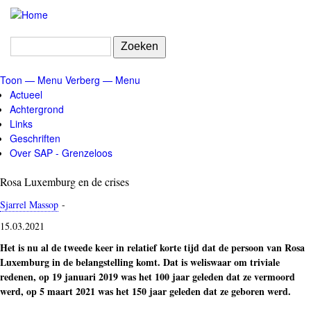
Overslaan
en
naar
Zoeken
de
inhoud
Toon — Menu
Verberg — Menu
gaan
Menu
Actueel
Achtergrond
Links
Geschriften
Over SAP - Grenzeloos
Rosa Luxemburg en de crises
Sjarrel Massop
-
15.03.2021
Het is nu al de tweede keer in relatief korte tijd dat de persoon van Rosa
Luxemburg in de belangstelling komt. Dat is weliswaar om triviale
redenen, op 19 januari 2019 was het 100 jaar geleden dat ze vermoord
werd, op 5 maart 2021 was het 150 jaar geleden dat ze geboren werd.