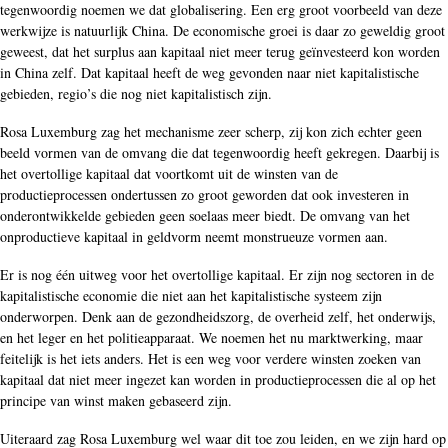
tegenwoordig noemen we dat globalisering. Een erg groot voorbeeld van deze
werkwijze is natuurlijk China. De economische groei is daar zo geweldig groot
geweest, dat het surplus aan kapitaal niet meer terug geïnvesteerd kon worden
in China zelf. Dat kapitaal heeft de weg gevonden naar niet kapitalistische
gebieden, regio’s die nog niet kapitalistisch zijn.
Rosa Luxemburg zag het mechanisme zeer scherp, zij kon zich echter geen
beeld vormen van de omvang die dat tegenwoordig heeft gekregen. Daarbij is
het overtollige kapitaal dat voortkomt uit de winsten van de
productieprocessen ondertussen zo groot geworden dat ook investeren in
onderontwikkelde gebieden geen soelaas meer biedt. De omvang van het
onproductieve kapitaal in geldvorm neemt monstrueuze vormen aan.
Er is nog één uitweg voor het overtollige kapitaal. Er zijn nog sectoren in de
kapitalistische economie die niet aan het kapitalistische systeem zijn
onderworpen. Denk aan de gezondheidszorg, de overheid zelf, het onderwijs,
en het leger en het politieapparaat. We noemen het nu marktwerking, maar
feitelijk is het iets anders. Het is een weg voor verdere winsten zoeken van
kapitaal dat niet meer ingezet kan worden in productieprocessen die al op het
principe van winst maken gebaseerd zijn.
Uiteraard zag Rosa Luxemburg wel waar dit toe zou leiden, en we zijn hard op