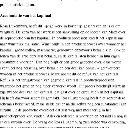
problematiek in gaan.
Accumulatie van het kapitaal
Rosa Luxemburg heeft dit lijvige werk in korte tijd geschreven en is er om
verguisd. De kern van het werk is een aanvulling op de ideeën van Marx over
de reproductie van het kapitaal. In productieprocessen streeft het kapitalisme
naar winstmaximalisatie. Winst blijft in een productieproces over wanneer het
kapitaal, grondstoffen, machinerie, gebouwen enzovoorts betaald zijn. Ook de
lonen van de arbeiders zijn betaald, en de kapitalisten hebben in hun eigen
consumptie voorzien. Dan nog blijft er een groot gedeelte over, daar wordt
eventueel nog belasting over betaald en een deel kan opnieuw geïnvesteerd
worden in het productieproces. Marx noemt dit de reflux van het kapitaal.
Reflux is het terugstromen van gegroeid kapitaal in productieprocessen,
waardoor het groeien nog meer versterkt wordt. Dit proces beschrijft Marx in
zijn tweede deel van het kapitaal, dat gaat over de circulatie van het kapitaal.
Hij heeft daarvoor schema’s gemaakt. Rosa Luxemburg heeft niet zozeer deze
schema’s bekritiseerd, maar stelde dat er na die reflux nog een substantieel aan
surplus uit de productie overbleef dat zijn weg niet meer terug in het
productieproces kon vinden. Alles en iedereen is voorzien en betaald en nog is
er een surplus over. De vraag die Rosa Luxemburg zich stelde was eenvoudig,
wie gaat dit resterende surplus consumeren? Er waren ideeën dat de