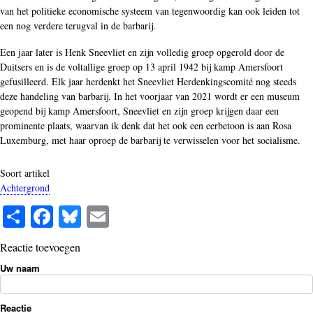
van het politieke economische systeem van tegenwoordig kan ook leiden tot
een nog verdere terugval in de barbarij.
Een jaar later is Henk Sneevliet en zijn volledig groep opgerold door de
Duitsers en is de voltallige groep op 13 april 1942 bij kamp Amersfoort
gefusilleerd. Elk jaar herdenkt het Sneevliet Herdenkingscomité nog steeds
deze handeling van barbarij. In het voorjaar van 2021 wordt er een museum
geopend bij kamp Amersfoort, Sneevliet en zijn groep krijgen daar een
prominente plaats, waarvan ik denk dat het ook een eerbetoon is aan Rosa
Luxemburg, met haar oproep de barbarij te verwisselen voor het socialisme.
Soort artikel
Achtergrond
S
Fa
Bl
E
ha
ce
ue
m
Reactie toevoegen
re
bo
sk
ail
Uw naam
ok
y
Reactie