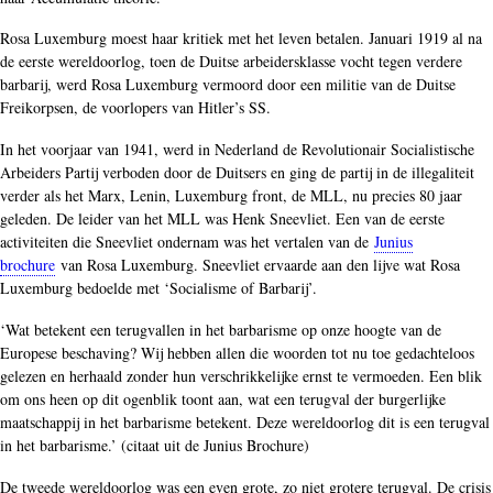
Rosa Luxemburg moest haar kritiek met het leven betalen. Januari 1919 al na
de eerste wereldoorlog, toen de Duitse arbeidersklasse vocht tegen verdere
barbarij, werd Rosa Luxemburg vermoord door een militie van de Duitse
Freikorpsen, de voorlopers van Hitler’s SS.
In het voorjaar van 1941, werd in Nederland de Revolutionair Socialistische
Arbeiders Partij verboden door de Duitsers en ging de partij in de illegaliteit
verder als het Marx, Lenin, Luxemburg front, de MLL, nu precies 80 jaar
geleden. De leider van het MLL was Henk Sneevliet. Een van de eerste
activiteiten die Sneevliet ondernam was het vertalen van de
Junius
brochure
van Rosa Luxemburg. Sneevliet ervaarde aan den lijve wat Rosa
Luxemburg bedoelde met ‘Socialisme of Barbarij’.
‘Wat betekent een terugvallen in het barbarisme op onze hoogte van de
Europese beschaving? Wij hebben allen die woorden tot nu toe gedachteloos
gelezen en herhaald zonder hun verschrikkelijke ernst te vermoeden. Een blik
om ons heen op dit ogenblik toont aan, wat een terugval der burgerlijke
maatschappij in het barbarisme betekent. Deze wereldoorlog dit is een terugval
in het barbarisme.’ (citaat uit de Junius Brochure)
De tweede wereldoorlog was een even grote, zo niet grotere terugval. De crisis