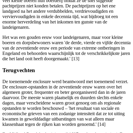
veel kleine boeren hun boerderij omdat ze de snel stijgende
pachtprijzen niet konden betalen. De pachtprijzen op het ene
landgoed na het andere verdubbelden, verdrievoudigden en
verviervoudigden in enkele decennia tijd, wat bijdroeg tot een
enorme herverdeling van het inkomen ten gunste van de
landeigenaren.
Het was een gouden eeuw voor landeigenaren, maar voor kleine
boeren en dorpsbewoners waren 'de derde, vierde en vijfde decennia
van de zeventiende eeuw een periode van extreme ontberingen in
Engeland en behoorden waarschijnlijk tot de verschrikkelijkste jaren
die het land ooit heeft doorgemaakt.' [13]
Terugvechten
De toenemende enclosure werd beantwoord met toenemend verzet.
De enclosure-opstanden in de zeventiende eeuw waren over het
algemeen groter, frequenter en beter georganiseerd dan in de jaren
daarvoor. De meeste waren plaatselijk en duurden slechts enkele
dagen, maar verscheidene waren groot genoeg om als regionale
opstanden te worden beschouwd – 'het resultaat van sociale en
economische grieven van een zodanige intensiteit dat ze tot uiting
kwamen in gewelddadige uitbarstingen van wat alleen maar
klassenhaat tegen de rijken kan worden genoemd.' [14]