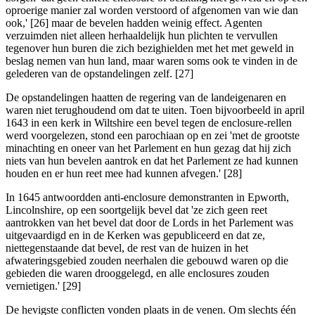
oproerige manier zal worden verstoord of afgenomen van wie dan
ook,' [26] maar de bevelen hadden weinig effect. Agenten
verzuimden niet alleen herhaaldelijk hun plichten te vervullen
tegenover hun buren die zich bezighielden met het met geweld in
beslag nemen van hun land, maar waren soms ook te vinden in de
gelederen van de opstandelingen zelf. [27]
De opstandelingen haatten de regering van de landeigenaren en
waren niet terughoudend om dat te uiten. Toen bijvoorbeeld in april
1643 in een kerk in Wiltshire een bevel tegen de enclosure-rellen
werd voorgelezen, stond een parochiaan op en zei 'met de grootste
minachting en oneer van het Parlement en hun gezag dat hij zich
niets van hun bevelen aantrok en dat het Parlement ze had kunnen
houden en er hun reet mee had kunnen afvegen.' [28]
In 1645 antwoordden anti-enclosure demonstranten in Epworth,
Lincolnshire, op een soortgelijk bevel dat 'ze zich geen reet
aantrokken van het bevel dat door de Lords in het Parlement was
uitgevaardigd en in de Kerken was gepubliceerd en dat ze,
niettegenstaande dat bevel, de rest van de huizen in het
afwateringsgebied zouden neerhalen die gebouwd waren op die
gebieden die waren drooggelegd, en alle enclosures zouden
vernietigen.' [29]
De hevigste conflicten vonden plaats in de venen. Om slechts één