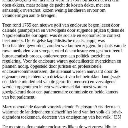
open akkers, maar zolang de pacht de kosten dekte, met een
aanzienlijk overschot, kozen weinig landheren ervoor om
veranderingen aan te brengen.
Toen rond 1755 een nieuwe golf van enclosure begon, eerst door
dalende graanprijzen en vervolgens door stijgende prijzen tijdens de
Napoleontische oorlogen, was de sociale en economische context
heel anders. De Engelse kapitalistische maatschappij was
'beschaafder' geworden, zouden we kunnen zeggen. In plaats van de
ruwe methoden van vroeger, werd de enclosure een gestructureerd
bureaucratisch proces, onderworpen aan politiek toezicht en
regulering. Voor de enclosure waren gedetailleerde overzichten en
plannen nodig, opgesteld door juristen en professionele
enclosurecommissarissen, die allemaal werden aanvaard door de
eigenaren en pachters van driekwart van het betrokken land (vaak
een kleine minderheid van de getroffen mensen) en vervolgens
werden opgenomen in een wetsvoorstel dat moest worden
goedgekeurd door een parlementaire commissie en beide kamers
van het parlement.
Marx noemde de daaruit voortvloeiende Enclosure Acts 'decreten
waarmee de landeigenaren zichzelf het land van het volk als privé-
eigendom toekennen, decreten van onteigening van het volk.' [35]
De meeste parlementaire enclosures lijken de wet zorgvuldig te