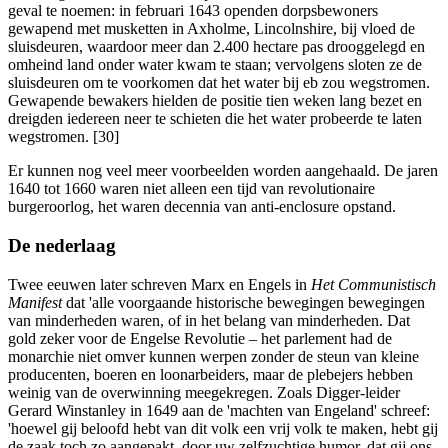
geval te noemen: in februari 1643 openden dorpsbewoners
gewapend met musketten in Axholme, Lincolnshire, bij vloed de
sluisdeuren, waardoor meer dan 2.400 hectare pas drooggelegd en
omheind land onder water kwam te staan; vervolgens sloten ze de
sluisdeuren om te voorkomen dat het water bij eb zou wegstromen.
Gewapende bewakers hielden de positie tien weken lang bezet en
dreigden iedereen neer te schieten die het water probeerde te laten
wegstromen. [30]
Er kunnen nog veel meer voorbeelden worden aangehaald. De jaren
1640 tot 1660 waren niet alleen een tijd van revolutionaire
burgeroorlog, het waren decennia van anti-enclosure opstand.
De nederlaag
Twee eeuwen later schreven Marx en Engels in
Het Communistisch
Manifest
dat 'alle voorgaande historische bewegingen bewegingen
van minderheden waren, of in het belang van minderheden. Dat
gold zeker voor de Engelse Revolutie – het parlement had de
monarchie niet omver kunnen werpen zonder de steun van kleine
producenten, boeren en loonarbeiders, maar de plebejers hebben
weinig van de overwinning meegekregen. Zoals Digger-leider
Gerard Winstanley in 1649 aan de 'machten van Engeland' schreef:
'hoewel gij beloofd hebt van dit volk een vrij volk te maken, hebt gij
de zaak toch zo aangepakt, door uw zelfzuchtige humor, dat gij ons