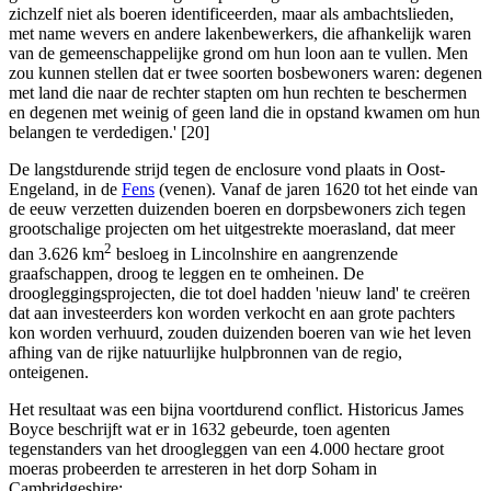
zichzelf niet als boeren identificeerden, maar als ambachtslieden,
met name wevers en andere lakenbewerkers, die afhankelijk waren
van de gemeenschappelijke grond om hun loon aan te vullen. Men
zou kunnen stellen dat er twee soorten bosbewoners waren: degenen
met land die naar de rechter stapten om hun rechten te beschermen
en degenen met weinig of geen land die in opstand kwamen om hun
belangen te verdedigen.' [20]
De langstdurende strijd tegen de enclosure vond plaats in Oost-
Engeland, in de
Fens
(venen). Vanaf de jaren 1620 tot het einde van
de eeuw verzetten duizenden boeren en dorpsbewoners zich tegen
grootschalige projecten om het uitgestrekte moerasland, dat meer
2
dan 3.626 km
besloeg in Lincolnshire en aangrenzende
graafschappen, droog te leggen en te omheinen. De
droogleggingsprojecten, die tot doel hadden 'nieuw land' te creëren
dat aan investeerders kon worden verkocht en aan grote pachters
kon worden verhuurd, zouden duizenden boeren van wie het leven
afhing van de rijke natuurlijke hulpbronnen van de regio,
onteigenen.
Het resultaat was een bijna voortdurend conflict. Historicus James
Boyce beschrijft wat er in 1632 gebeurde, toen agenten
tegenstanders van het droogleggen van een 4.000 hectare groot
moeras probeerden te arresteren in het dorp Soham in
Cambridgeshire: