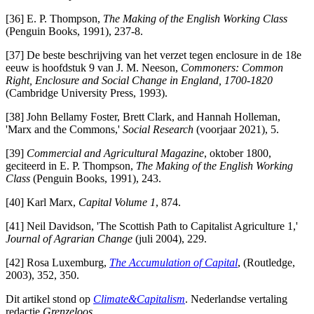
[36] E. P. Thompson,
The Making of the English Working Class
(Penguin Books, 1991), 237-8.
[37] De beste beschrijving van het verzet tegen enclosure in de 18e
eeuw is hoofdstuk 9 van J. M. Neeson,
Commoners: Common
Right, Enclosure and Social Change in England, 1700-1820
(Cambridge University Press, 1993).
[38] John Bellamy Foster, Brett Clark, and Hannah Holleman,
'Marx and the Commons,'
Social Research
(voorjaar 2021), 5.
[39]
Commercial and Agricultural Magazine
, oktober 1800,
geciteerd in E. P. Thompson,
The Making of the English Working
Class
(Penguin Books, 1991), 243.
[40] Karl Marx,
Capital Volume 1
, 874.
[41] Neil Davidson, 'The Scottish Path to Capitalist Agriculture 1,'
Journal of Agrarian Change
(juli 2004), 229.
[42] Rosa Luxemburg,
The Accumulation of Capital
, (Routledge,
2003), 352, 350.
Dit artikel stond op
Climate&Capitalism
. Nederlandse vertaling
redactie
Grenzeloos
.