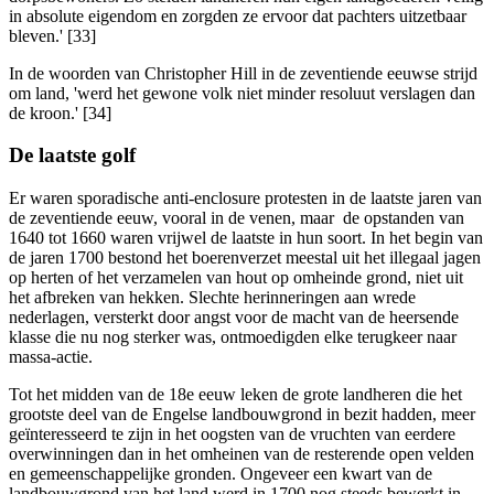
in absolute eigendom en zorgden ze ervoor dat pachters uitzetbaar
bleven.' [33]
In de woorden van Christopher Hill in de zeventiende eeuwse strijd
om land, 'werd het gewone volk niet minder resoluut verslagen dan
de kroon.' [34]
De laatste golf
Er waren sporadische anti-enclosure protesten in de laatste jaren van
de zeventiende eeuw, vooral in de venen, maar de opstanden van
1640 tot 1660 waren vrijwel de laatste in hun soort. In het begin van
de jaren 1700 bestond het boerenverzet meestal uit het illegaal jagen
op herten of het verzamelen van hout op omheinde grond, niet uit
het afbreken van hekken. Slechte herinneringen aan wrede
nederlagen, versterkt door angst voor de macht van de heersende
klasse die nu nog sterker was, ontmoedigden elke terugkeer naar
massa-actie.
Tot het midden van de 18e eeuw leken de grote landheren die het
grootste deel van de Engelse landbouwgrond in bezit hadden, meer
geïnteresseerd te zijn in het oogsten van de vruchten van eerdere
overwinningen dan in het omheinen van de resterende open velden
en gemeenschappelijke gronden. Ongeveer een kwart van de
landbouwgrond van het land werd in 1700 nog steeds bewerkt in