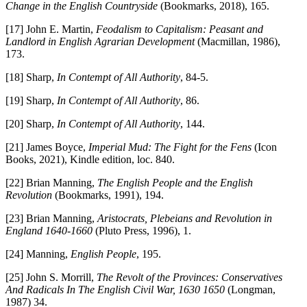
Change in the English Countryside
(Bookmarks, 2018), 165.
[17] John E. Martin,
Feodalism to Capitalism: Peasant and
Landlord in English Agrarian Development
(Macmillan, 1986),
173.
[18] Sharp,
In Contempt of All Authority
, 84-5.
[19] Sharp,
In Contempt of All Authority
, 86.
[20] Sharp,
In Contempt of All Authority
, 144.
[21] James Boyce,
Imperial Mud: The Fight for the Fens
(Icon
Books, 2021), Kindle edition, loc. 840.
[22] Brian Manning,
The English People and the English
Revolution
(Bookmarks, 1991), 194.
[23] Brian Manning,
Aristocrats, Plebeians and Revolution in
England 1640-1660
(Pluto Press, 1996), 1.
[24] Manning,
English People
, 195.
[25] John S. Morrill,
The Revolt of the Provinces: Conservatives
And Radicals In The English Civil War, 1630 1650
(Longman,
1987) 34.