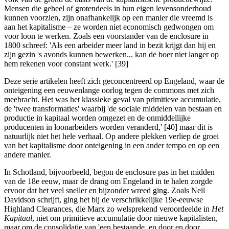
Mensen die geheel of grotendeels in hun eigen levensonderhoud
kunnen voorzien, zijn onafhankelijk op een manier die vreemd is
aan het kapitalisme – ze worden niet economisch gedwongen om
voor loon te werken. Zoals een voorstander van de enclosure in
1800 schreef: 'Als een arbeider meer land in bezit krijgt dan hij en
zijn gezin 's avonds kunnen bewerken... kan de boer niet langer op
hem rekenen voor constant werk.' [39]
Deze serie artikelen heeft zich geconcentreerd op Engeland, waar de
onteigening een eeuwenlange oorlog tegen de commons met zich
meebracht. Het was het klassieke geval van primitieve accumulatie,
de 'twee transformaties' waarbij 'de sociale middelen van bestaan en
productie in kapitaal worden omgezet en de onmiddellijke
producenten in loonarbeiders worden veranderd,' [40] maar dit is
natuurlijk niet het hele verhaal. Op andere plekken verliep de groei
van het kapitalisme door onteigening in een ander tempo en op een
andere manier.
In Schotland, bijvoorbeeld, begon de enclosure pas in het midden
van de 18e eeuw, maar de drang om Engeland in te halen zorgde
ervoor dat het veel sneller en bijzonder wreed ging. Zoals Neil
Davidson schrijft, ging het bij de verschrikkelijke 19e-eeuwse
Highland Clearances, die Marx zo welsprekend veroordeelde in
Het
Kapitaal
, niet om primitieve accumulatie door nieuwe kapitalisten,
maar om de consolidatie van 'een bestaande, en door en door