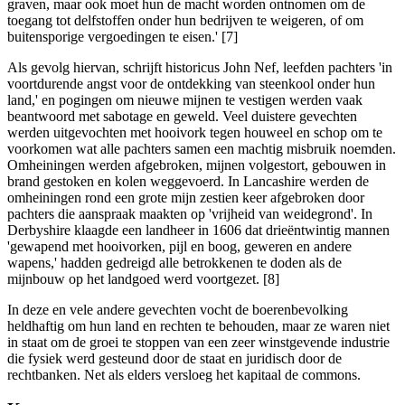
graven, maar ook moet hun de macht worden ontnomen om de
toegang tot delfstoffen onder hun bedrijven te weigeren, of om
buitensporige vergoedingen te eisen.' [7]
Als gevolg hiervan, schrijft historicus John Nef, leefden pachters 'in
voortdurende angst voor de ontdekking van steenkool onder hun
land,' en pogingen om nieuwe mijnen te vestigen werden vaak
beantwoord met sabotage en geweld. Veel duistere gevechten
werden uitgevochten met hooivork tegen houweel en schop om te
voorkomen wat alle pachters samen een machtig misbruik noemden.
Omheiningen werden afgebroken, mijnen volgestort, gebouwen in
brand gestoken en kolen weggevoerd. In Lancashire werden de
omheiningen rond een grote mijn zestien keer afgebroken door
pachters die aanspraak maakten op 'vrijheid van weidegrond'. In
Derbyshire klaagde een landheer in 1606 dat drieëntwintig mannen
'gewapend met hooivorken, pijl en boog, geweren en andere
wapens,' hadden gedreigd alle betrokkenen te doden als de
mijnbouw op het landgoed werd voortgezet. [8]
In deze en vele andere gevechten vocht de boerenbevolking
heldhaftig om hun land en rechten te behouden, maar ze waren niet
in staat om de groei te stoppen van een zeer winstgevende industrie
die fysiek werd gesteund door de staat en juridisch door de
rechtbanken. Net als elders versloeg het kapitaal de commons.