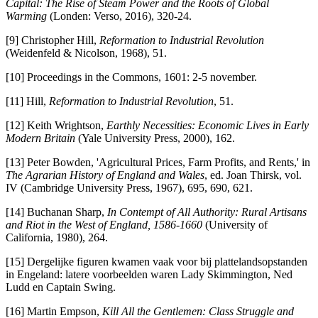
Capital: The Rise of Steam Power and the Roots of Global
Warming
(Londen: Verso, 2016), 320-24.
[9] Christopher Hill,
Reformation to Industrial Revolution
(Weidenfeld & Nicolson, 1968), 51.
[10] Proceedings in the Commons, 1601: 2-5 november.
[11] Hill,
Reformation to Industrial Revolution
, 51.
[12] Keith Wrightson,
Earthly Necessities: Economic Lives in Early
Modern Britain
(Yale University Press, 2000), 162.
[13] Peter Bowden, 'Agricultural Prices, Farm Profits, and Rents,' in
The Agrarian History of England and Wales
, ed. Joan Thirsk, vol.
IV (Cambridge University Press, 1967), 695, 690, 621.
[14] Buchanan Sharp,
In Contempt of All Authority: Rural Artisans
and Riot in the West of England, 1586-1660
(University of
California, 1980), 264.
[15] Dergelijke figuren kwamen vaak voor bij plattelandsopstanden
in Engeland: latere voorbeelden waren Lady Skimmington, Ned
Ludd en Captain Swing.
[16] Martin Empson,
Kill All the Gentlemen: Class Struggle and