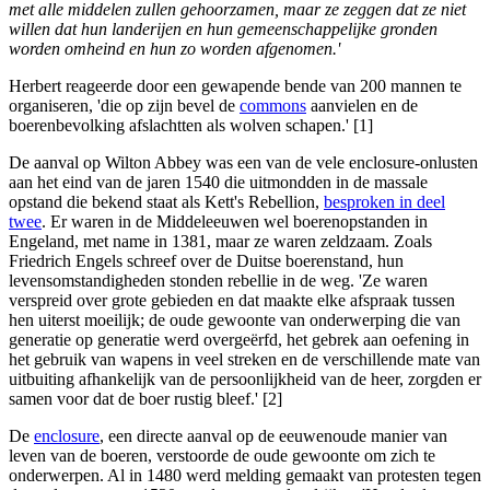
met alle middelen zullen gehoorzamen, maar ze zeggen dat ze niet
willen dat hun landerijen en hun gemeenschappelijke gronden
worden omheind en hun zo worden afgenomen.'
Herbert reageerde door een gewapende bende van 200 mannen te
organiseren, 'die op zijn bevel de
commons
aanvielen en de
boerenbevolking afslachtten als wolven schapen.' [1]
De aanval op Wilton Abbey was een van de vele enclosure-onlusten
aan het eind van de jaren 1540 die uitmondden in de massale
opstand die bekend staat als Kett's Rebellion,
besproken in deel
twee
. Er waren in de Middeleeuwen wel boerenopstanden in
Engeland, met name in 1381, maar ze waren zeldzaam. Zoals
Friedrich Engels schreef over de Duitse boerenstand, hun
levensomstandigheden stonden rebellie in de weg. 'Ze waren
verspreid over grote gebieden en dat maakte elke afspraak tussen
hen uiterst moeilijk; de oude gewoonte van onderwerping die van
generatie op generatie werd overgeërfd, het gebrek aan oefening in
het gebruik van wapens in veel streken en de verschillende mate van
uitbuiting afhankelijk van de persoonlijkheid van de heer, zorgden er
samen voor dat de boer rustig bleef.' [2]
De
enclosure
, een directe aanval op de eeuwenoude manier van
leven van de boeren, verstoorde de oude gewoonte om zich te
onderwerpen. Al in 1480 werd melding gemaakt van protesten tegen