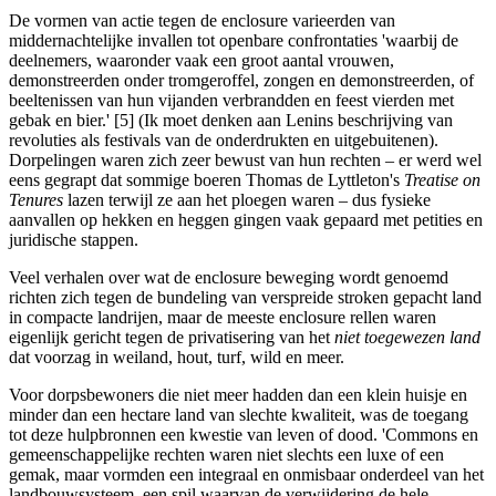
De vormen van actie tegen de enclosure varieerden van
middernachtelijke invallen tot openbare confrontaties 'waarbij de
deelnemers, waaronder vaak een groot aantal vrouwen,
demonstreerden onder tromgeroffel, zongen en demonstreerden, of
beeltenissen van hun vijanden verbrandden en feest vierden met
gebak en bier.' [5] (Ik moet denken aan Lenins beschrijving van
revoluties als festivals van de onderdrukten en uitgebuitenen).
Dorpelingen waren zich zeer bewust van hun rechten – er werd wel
eens gegrapt dat sommige boeren Thomas de Lyttleton's
Treatise on
Tenures
lazen terwijl ze aan het ploegen waren – dus fysieke
aanvallen op hekken en heggen gingen vaak gepaard met petities en
juridische stappen.
Veel verhalen over wat de enclosure beweging wordt genoemd
richten zich tegen de bundeling van verspreide stroken gepacht land
in compacte landrijen, maar de meeste enclosure rellen waren
eigenlijk gericht tegen de privatisering van het
niet toegewezen land
dat voorzag in weiland, hout, turf, wild en meer.
Voor dorpsbewoners die niet meer hadden dan een klein huisje en
minder dan een hectare land van slechte kwaliteit, was de toegang
tot deze hulpbronnen een kwestie van leven of dood. 'Commons en
gemeenschappelijke rechten waren niet slechts een luxe of een
gemak, maar vormden een integraal en onmisbaar onderdeel van het
landbouwsysteem, een spil waarvan de verwijdering de hele