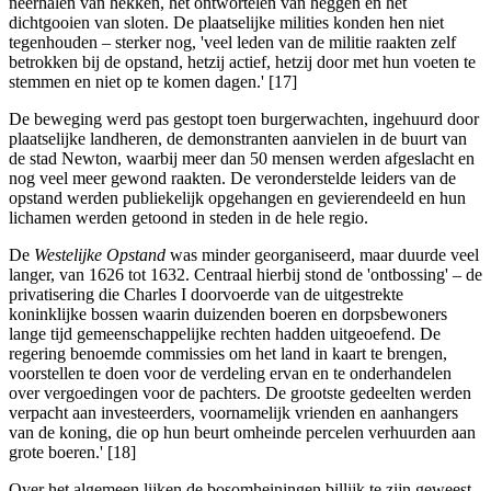
neerhalen van hekken, het ontwortelen van heggen en het
dichtgooien van sloten. De plaatselijke milities konden hen niet
tegenhouden – sterker nog, 'veel leden van de militie raakten zelf
betrokken bij de opstand, hetzij actief, hetzij door met hun voeten te
stemmen en niet op te komen dagen.' [17]
De beweging werd pas gestopt toen burgerwachten, ingehuurd door
plaatselijke landheren, de demonstranten aanvielen in de buurt van
de stad Newton, waarbij meer dan 50 mensen werden afgeslacht en
nog veel meer gewond raakten. De veronderstelde leiders van de
opstand werden publiekelijk opgehangen en gevierendeeld en hun
lichamen werden getoond in steden in de hele regio.
De
Westelijke Opstand
was minder georganiseerd, maar duurde veel
langer, van 1626 tot 1632. Centraal hierbij stond de 'ontbossing' – de
privatisering die Charles I doorvoerde van de uitgestrekte
koninklijke bossen waarin duizenden boeren en dorpsbewoners
lange tijd gemeenschappelijke rechten hadden uitgeoefend. De
regering benoemde commissies om het land in kaart te brengen,
voorstellen te doen voor de verdeling ervan en te onderhandelen
over vergoedingen voor de pachters. De grootste gedeelten werden
verpacht aan investeerders, voornamelijk vrienden en aanhangers
van de koning, die op hun beurt omheinde percelen verhuurden aan
grote boeren.' [18]
Over het algemeen lijken de bosomheiningen billijk te zijn geweest