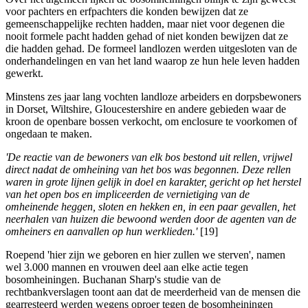
voor pachters en erfpachters die konden bewijzen dat ze
gemeenschappelijke rechten hadden, maar niet voor degenen die
nooit formele pacht hadden gehad of niet konden bewijzen dat ze
die hadden gehad. De formeel landlozen werden uitgesloten van de
onderhandelingen en van het land waarop ze hun hele leven hadden
gewerkt.
Minstens zes jaar lang vochten landloze arbeiders en dorpsbewoners
in Dorset, Wiltshire, Gloucestershire en andere gebieden waar de
kroon de openbare bossen verkocht, om enclosure te voorkomen of
ongedaan te maken.
'De reactie van de bewoners van elk bos bestond uit rellen, vrijwel
direct nadat de omheining van het bos was begonnen. Deze rellen
waren in grote lijnen gelijk in doel en karakter, gericht op het herstel
van het open bos en impliceerden de vernietiging van de
omheinende heggen, sloten en hekken en, in een paar gevallen, het
neerhalen van huizen die bewoond werden door de agenten van de
omheiners en aanvallen op hun werklieden.'
[19]
Roepend 'hier zijn we geboren en hier zullen we sterven', namen
wel 3.000 mannen en vrouwen deel aan elke actie tegen
bosomheiningen. Buchanan Sharp's studie van de
rechtbankverslagen toont aan dat de meerderheid van de mensen die
gearresteerd werden wegens oproer tegen de bosomheiningen