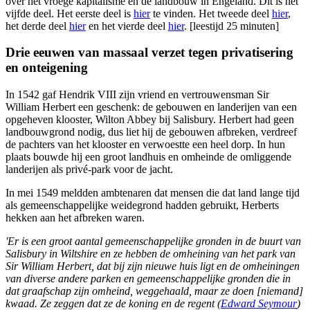
over het vroege kapitalisme en de landbouw in Engeland. Dit is het
vijfde deel. Het eerste deel is
hier
te vinden. Het tweede deel
hier
,
het derde deel
hier
en het vierde deel
hier
. [leestijd 25 minuten]
Drie eeuwen van massaal verzet tegen privatisering
en onteigening
In 1542 gaf Hendrik VIII zijn vriend en vertrouwensman Sir
William Herbert een geschenk: de gebouwen en landerijen van een
opgeheven klooster, Wilton Abbey bij Salisbury. Herbert had geen
landbouwgrond nodig, dus liet hij de gebouwen afbreken, verdreef
de pachters van het klooster en verwoestte een heel dorp. In hun
plaats bouwde hij een groot landhuis en omheinde de omliggende
landerijen als privé-park voor de jacht.
In mei 1549 meldden ambtenaren dat mensen die dat land lange tijd
als gemeenschappelijke weidegrond hadden gebruikt, Herberts
hekken aan het afbreken waren.
'Er is een groot aantal gemeenschappelijke gronden in de buurt van
Salisbury in Wiltshire en ze hebben de omheining van het park van
Sir William Herbert, dat bij zijn nieuwe huis ligt en de omheiningen
van diverse andere parken en gemeenschappelijke gronden die in
dat graafschap zijn omheind, weggehaald, maar ze doen [niemand]
kwaad. Ze zeggen dat ze de koning en
de regent
(
Edward Seymour
)