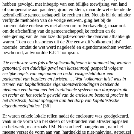
hebben gevolgd, met inbegrip van een billijke toewijzing van land
of compensatie aan pachters, groot en klein, maar de wet erkende de
gebruikelijke gemeenschappelijke rechten niet. Net als bij de minder
verfijnde methoden van de vorige eeuwen, ging het bij de
parlementaire enclosures niet alleen om ruilverkaveling, maar ook
om de afschaffing van de gemeenschappelijke rechten en de
onteigening van de landloze dorpsbewoners die daarvan afhankelijk
waren. Toen een historicus uit de 20e eeuw dit 'volkomen juist'
noemde, omdat de wet werd nageleefd en eigendomsrechten werden
beschermd, antwoordde E.P. Thompson:
'De enclosure was (als alle spitsvondigheden in aanmerking worden
genomen) een duidelijk geval van klassenroof, gespeeld volgens
eerlijke regels van eigendom en recht, vastgesteld door een
parlement van bezitters en juristen. … Wat 'volkomen juist' was in
termen van kapitalistische eigendomsverhoudingen betekende
niettemin een breuk met het traditionele systeem van dorpsgebruik
en recht: en het sociale geweld van de enclosure bestond precies in
het drastisch, totaal opleggen aan het dorp van kapitalistische
eigendomsdefinities.'
[36]
Er waren enkele lokale rellen nadat de enclosure was goedgekeurd,
vaak in de vorm van het stelen of verbranden van afrasteringspalen
en hekwerk, maar zoals J.M. Neeson heeft aangetoond, nam het
meeste verzet de vorm aan van 'hardnekkige niet-naleving, getreuzel