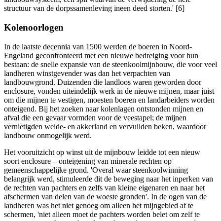
structuur van de dorpssamenleving ineen deed storten.' [6]
Kolenoorlogen
In de laatste decennia van 1500 werden de boeren in Noord-
Engeland geconfronteerd met een nieuwe bedreiging voor hun
bestaan: de snelle expansie van de steenkoolmijnbouw, die voor veel
landheren winstgevender was dan het verpachten van
landbouwgrond. Duizenden die landloos waren geworden door
enclosure, vonden uiteindelijk werk in de nieuwe mijnen, maar juist
om die mijnen te vestigen, moesten boeren en landarbeiders worden
onteigend. Bij het zoeken naar kolenlagen ontstonden mijnen en
afval die een gevaar vormden voor de veestapel; de mijnen
vernietigden weide- en akkerland en vervuilden beken, waardoor
landbouw onmogelijk werd.
Het vooruitzicht op winst uit de mijnbouw leidde tot een nieuw
soort enclosure – onteigening van minerale rechten op
gemeenschappelijke grond. 'Overal waar steenkoolwinning
belangrijk werd, stimuleerde dit de beweging naar het inperken van
de rechten van pachters en zelfs van kleine eigenaren en naar het
afschermen van delen van de woeste gronden'. In de ogen van de
landheren was het niet genoeg om alleen het mijngebied af te
schermen, 'niet alleen moet de pachters worden belet om zelf te