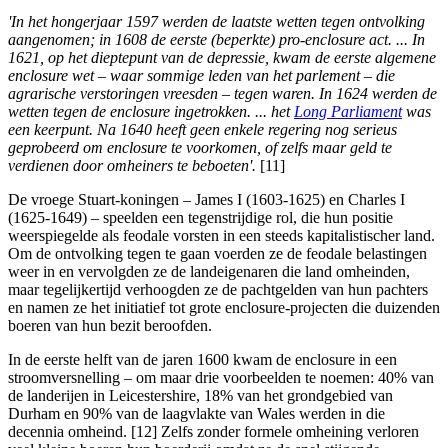
'In het hongerjaar 1597 werden de laatste wetten tegen ontvolking
aangenomen; in 1608 de eerste (beperkte) pro-enclosure act. ... In
1621, op het dieptepunt van de depressie, kwam de eerste algemene
enclosure wet – waar sommige leden van het parlement – die
agrarische verstoringen vreesden – tegen waren. In 1624 werden de
wetten tegen de enclosure ingetrokken. ... het
Long Parliament
was
een keerpunt. Na 1640 heeft geen enkele regering nog serieus
geprobeerd om enclosure te voorkomen, of zelfs maar geld te
verdienen door omheiners te beboeten'.
[11]
De vroege Stuart-koningen – James I (1603-1625) en Charles I
(1625-1649) – speelden een tegenstrijdige rol, die hun positie
weerspiegelde als feodale vorsten in een steeds kapitalistischer land.
Om de ontvolking tegen te gaan voerden ze de feodale belastingen
weer in en vervolgden ze de landeigenaren die land omheinden,
maar tegelijkertijd verhoogden ze de pachtgelden van hun pachters
en namen ze het initiatief tot grote enclosure-projecten die duizenden
boeren van hun bezit beroofden.
In de eerste helft van de jaren 1600 kwam de enclosure in een
stroomversnelling – om maar drie voorbeelden te noemen: 40% van
de landerijen in Leicestershire, 18% van het grondgebied van
Durham en 90% van de laagvlakte van Wales werden in die
decennia omheind. [12] Zelfs zonder formele omheining verloren