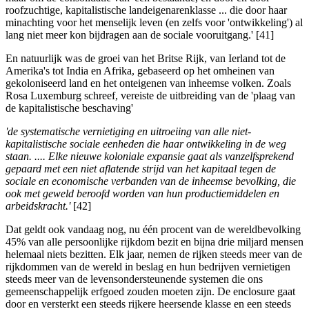
roofzuchtige, kapitalistische landeigenarenklasse ... die door haar
minachting voor het menselijk leven (en zelfs voor 'ontwikkeling') al
lang niet meer kon bijdragen aan de sociale vooruitgang.' [41]
En natuurlijk was de groei van het Britse Rijk, van Ierland tot de
Amerika's tot India en Afrika, gebaseerd op het omheinen van
gekoloniseerd land en het onteigenen van inheemse volken. Zoals
Rosa Luxemburg schreef, vereiste de uitbreiding van de 'plaag van
de kapitalistische beschaving'
'de systematische vernietiging en uitroeiing van alle niet-
kapitalistische sociale eenheden die haar ontwikkeling in de weg
staan. .... Elke nieuwe koloniale expansie gaat als vanzelfsprekend
gepaard met een niet aflatende strijd van het kapitaal tegen de
sociale en economische verbanden van de inheemse bevolking, die
ook met geweld beroofd worden van hun productiemiddelen en
arbeidskracht.'
[42]
Dat geldt ook vandaag nog, nu één procent van de wereldbevolking
45% van alle persoonlijke rijkdom bezit en bijna drie miljard mensen
helemaal niets bezitten. Elk jaar, nemen de rijken steeds meer van de
rijkdommen van de wereld in beslag en hun bedrijven vernietigen
steeds meer van de levensondersteunende systemen die ons
gemeenschappelijk erfgoed zouden moeten zijn. De enclosure gaat
door en versterkt een steeds rijkere heersende klasse en een steeds