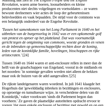
Manning laat zien in
The English People and the English
Revolution
, waren arme boeren, loonarbeiders en kleine
producenten niet slechts volgelingen en voetsoldaten – ze waren
bewuste deelnemers wier acties de loop der gebeurtenissen
beïnvloedden en vaak bepaalden. De strijd voor de commons was
een belangrijk onderdeel van de Engelse Revolutie.
'Tussen het samenkomen van het Long Parliament in 1640 en het
uitbreken van de burgeroorlog in 1642 was er een opkomende golf
van protest en oproer op het platteland. Dat was voornamelijk
gericht tegen de ontginning van commons, woeste gronden en venen
en de inbreuken op gemeenschappelijke rechten door de koning,
leden van de koninklijke familie, hovelingen, bisschoppen en rijke
aristocraten.'
[24]
Tussen 1640 en 1644 waren er anti-enclosure rellen in meer dan de
helft van de graafschappen van Engeland, vooral in de midlands en
het noorden: 'in sommige gevallen werden niet alleen de hekken
maar ook de huizen van de adel aangevallen.'[25]
De rijkste landeigenaren waren woedend. In juli 1641 klaagde het
Hogerhuis dat 'gewelddadig inbreken in bezittingen en enclosures,
op oproerige en tumultueuze wijze, in verscheidene delen van dit
Koninkrijk,' vaker voorkwam 'sinds dit Parlement begon dan
voorheen.' Ze gaven de plaatselijke autoriteiten opdracht ervoor te
zorgen 'dat geen enkele enclosure of bezitting met geweld en op een