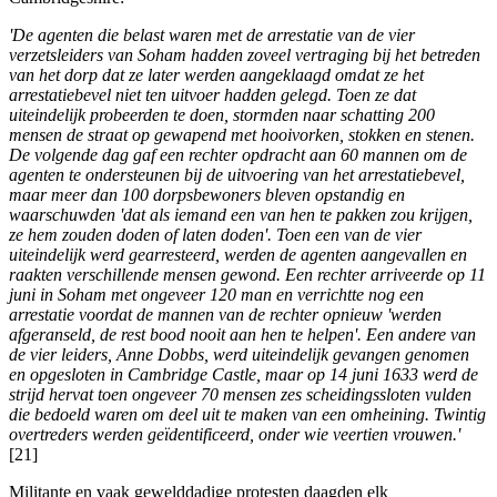
'De agenten die belast waren met de arrestatie van de vier
verzetsleiders van Soham hadden zoveel vertraging bij het betreden
van het dorp dat ze later werden aangeklaagd omdat ze het
arrestatiebevel niet ten uitvoer hadden gelegd. Toen ze dat
uiteindelijk probeerden te doen, stormden naar schatting 200
mensen de straat op gewapend met hooivorken, stokken en stenen.
De volgende dag gaf een rechter opdracht aan 60 mannen om de
agenten te ondersteunen bij de uitvoering van het arrestatiebevel,
maar meer dan 100 dorpsbewoners bleven opstandig en
waarschuwden 'dat als iemand een van hen te pakken zou krijgen,
ze hem zouden doden of laten doden'. Toen een van de vier
uiteindelijk werd gearresteerd, werden de agenten aangevallen en
raakten verschillende mensen gewond. Een rechter arriveerde op 11
juni in Soham met ongeveer 120 man en verrichtte nog een
arrestatie voordat de mannen van de rechter opnieuw 'werden
afgeranseld, de rest bood nooit aan hen te helpen'. Een andere van
de vier leiders, Anne Dobbs, werd uiteindelijk gevangen genomen
en opgesloten in Cambridge Castle, maar op 14 juni 1633 werd de
strijd hervat toen ongeveer 70 mensen zes scheidingssloten vulden
die bedoeld waren om deel uit te maken van een omheining. Twintig
overtreders werden geïdentificeerd, onder wie veertien vrouwen.'
[21]
Militante en vaak gewelddadige protesten daagden elk