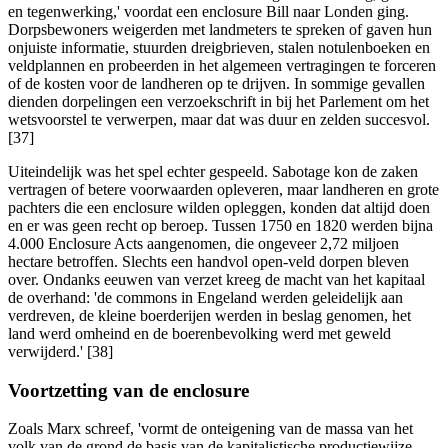
en tegenwerking,' voordat een enclosure Bill naar Londen ging.
Dorpsbewoners weigerden met landmeters te spreken of gaven hun
onjuiste informatie, stuurden dreigbrieven, stalen notulenboeken en
veldplannen en probeerden in het algemeen vertragingen te forceren
of de kosten voor de landheren op te drijven. In sommige gevallen
dienden dorpelingen een verzoekschrift in bij het Parlement om het
wetsvoorstel te verwerpen, maar dat was duur en zelden succesvol.
[37]
Uiteindelijk was het spel echter gespeeld. Sabotage kon de zaken
vertragen of betere voorwaarden opleveren, maar landheren en grote
pachters die een enclosure wilden opleggen, konden dat altijd doen
en er was geen recht op beroep. Tussen 1750 en 1820 werden bijna
4.000 Enclosure Acts aangenomen, die ongeveer 2,72 miljoen
hectare betroffen. Slechts een handvol open-veld dorpen bleven
over. Ondanks eeuwen van verzet kreeg de macht van het kapitaal
de overhand: 'de commons in Engeland werden geleidelijk aan
verdreven, de kleine boerderijen werden in beslag genomen, het
land werd omheind en de boerenbevolking werd met geweld
verwijderd.' [38]
Voortzetting van de enclosure
Zoals Marx schreef, 'vormt de onteigening van de massa van het
volk van de grond de basis van de kapitalistische productiewijze.