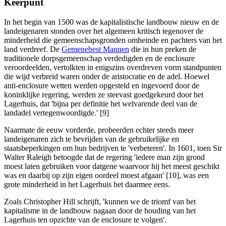
Keerpunt
In het begin van 1500 was de kapitalistische landbouw nieuw en de
landeigenaren stonden over het algemeen kritisch tegenover de
minderheid die gemeenschapsgronden omheinde en pachters van het
land verdreef. De
Gemenebest Mannen
die in hun preken de
traditionele dorpsgemeenschap verdedigden en de enclosure
veroordeelden, vertolkten in enigszins overdreven vorm standpunten
die wijd verbreid waren onder de aristocratie en de adel. Hoewel
anti-enclosure wetten werden opgesteld en ingevoerd door de
koninklijke regering, werden ze steevast goedgekeurd door het
Lagerhuis, dat 'bijna per definitie het welvarende deel van de
landadel vertegenwoordigde.' [9]
Naarmate de eeuw vorderde, probeerden echter steeds meer
landeigenaren zich te bevrijden van de gebruikelijke en
staatsbeperkingen om hun bedrijven te 'verbeteren'. In 1601, toen Sir
Walter Raleigh betoogde dat de regering 'iedere man zijn grond
moest laten gebruiken voor datgene waarvoor hij het meest geschikt
was en daarbij op zijn eigen oordeel moest afgaan' [10], was een
grote minderheid in het Lagerhuis het daarmee eens.
Zoals Christopher Hill schrijft, 'kunnen we de triomf van het
kapitalisme in de landbouw nagaan door de houding van het
Lagerhuis ten opzichte van de enclosure te volgen'.