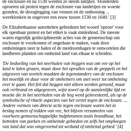
de enclosure en na 1530 werden ze steeds talrijker. 'Honderden
oproeren uit protest tegen de enclosure van landerijen en woeste
gronden, de drooglegging van vennen en de ontbossing ...
weerklonken in ongeveer een eeuw tussen 1530 en 1640.' [3]
De Elizabethaanse autoriteiten gebruikten het woord 'oproer' voor
elk openbaar protest en het etiket is vaak misleidend. De meeste
waren eigenlijk gedisciplineerde acties van de gemeenschap om
enclosure te voorkomen of ongedaan te maken, vaak door
omheiningen neer te halen of de meidoornhagen te ontwortelen die
landheren plantten om omheind land van elkaar te scheiden.
'De bedoeling van het neerhalen van heggen was om vee op het
land te laten grazen, maar door het opvullen van de greppels en het
uitgraven van wortels maakten de tegenstanders van de enclosure
het moeilijk en duur voor de omheiners om snel weer tot omheining
over te gaan. Het feit dat heggen niet alleen werden gerooid, maar
ook verbrand en uitgegraven, wijst zowel op de aanzienlijke tijd en
moeite die in het neerhalen van de heg werd geïnvesteerd, als op de
symbolische of rituele aspecten van het verzet tegen de enclosure. ...
Andere vormen van directe actie tegen enclosure waren het in
beslag nemen of redden van vee, het blijven verzamelen van
voorheen gemeenschappelijke hulpbronnen zoals brandhout, het
betreden van parken en omheinde gebieden en zelfs het omploegen
van land dat was omgevormd tot weiland of omheind gebied.'
[4]