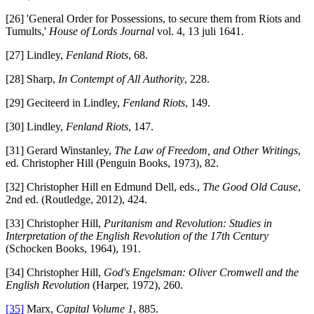
[26] 'General Order for Possessions, to secure them from Riots and
Tumults,'
House of Lords Journal
vol. 4, 13 juli 1641.
[27] Lindley,
Fenland Riots
, 68.
[28] Sharp,
In Contempt of All Authority
, 228.
[29] Geciteerd in Lindley,
Fenland Riots
, 149.
[30] Lindley,
Fenland Riots
, 147.
[31] Gerard Winstanley,
The Law of Freedom, and Other Writings
,
ed. Christopher Hill (Penguin Books, 1973), 82.
[32] Christopher Hill en Edmund Dell, eds.,
The Good Old Cause
,
2nd ed. (Routledge, 2012), 424.
[33] Christopher Hill,
Puritanism and Revolution: Studies in
Interpretation of the English Revolution of the 17th Century
(Schocken Books, 1964), 191.
[34] Christopher Hill,
God's Engelsman: Oliver Cromwell and the
English Revolution
(Harper, 1972), 260.
[35]
Marx,
Capital Volume 1
, 885.