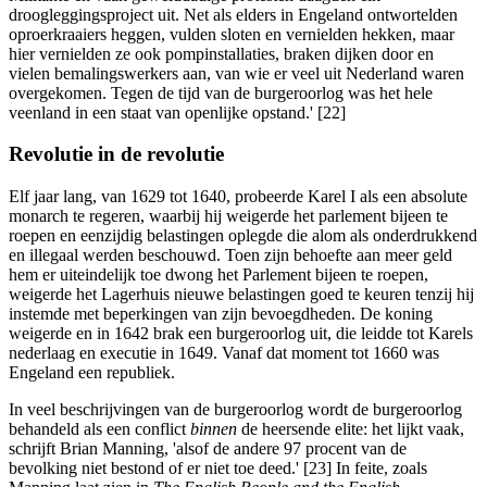
droogleggingsproject uit. Net als elders in Engeland ontwortelden
oproerkraaiers heggen, vulden sloten en vernielden hekken, maar
hier vernielden ze ook pompinstallaties, braken dijken door en
vielen bemalingswerkers aan, van wie er veel uit Nederland waren
overgekomen. Tegen de tijd van de burgeroorlog was het hele
veenland in een staat van openlijke opstand.' [22]
Revolutie in de revolutie
Elf jaar lang, van 1629 tot 1640, probeerde Karel I als een absolute
monarch te regeren, waarbij hij weigerde het parlement bijeen te
roepen en eenzijdig belastingen oplegde die alom als onderdrukkend
en illegaal werden beschouwd. Toen zijn behoefte aan meer geld
hem er uiteindelijk toe dwong het Parlement bijeen te roepen,
weigerde het Lagerhuis nieuwe belastingen goed te keuren tenzij hij
instemde met beperkingen van zijn bevoegdheden. De koning
weigerde en in 1642 brak een burgeroorlog uit, die leidde tot Karels
nederlaag en executie in 1649. Vanaf dat moment tot 1660 was
Engeland een republiek.
In veel beschrijvingen van de burgeroorlog wordt de burgeroorlog
behandeld als een conflict
binnen
de heersende elite: het lijkt vaak,
schrijft Brian Manning, 'alsof de andere 97 procent van de
bevolking niet bestond of er niet toe deed.' [23] In feite, zoals