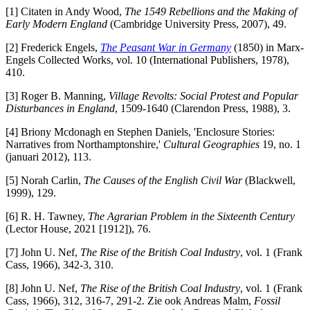
[1] Citaten in Andy Wood,
The 1549 Rebellions and the Making of
Early Modern England
(Cambridge University Press, 2007), 49.
[2] Frederick Engels,
The Peasant War in Germany
(1850) in Marx-
Engels Collected Works, vol. 10 (International Publishers, 1978),
410.
[3] Roger B. Manning,
Village Revolts: Social Protest and Popular
Disturbances in England
, 1509-1640 (Clarendon Press, 1988), 3.
[4] Briony Mcdonagh en Stephen Daniels, 'Enclosure Stories:
Narratives from Northamptonshire,'
Cultural Geographies
19, no. 1
(januari 2012), 113.
[5] Norah Carlin,
The Causes of the English Civil War
(Blackwell,
1999), 129.
[6] R. H. Tawney,
The Agrarian Problem in the Sixteenth Century
(Lector House, 2021 [1912]), 76.
[7] John U. Nef,
The Rise of the British Coal Industry
, vol. 1 (Frank
Cass, 1966), 342-3, 310.
[8] John U. Nef,
The Rise of the British Coal Industry
, vol. 1 (Frank
Cass, 1966), 312, 316-7, 291-2. Zie ook Andreas Malm,
Fossil