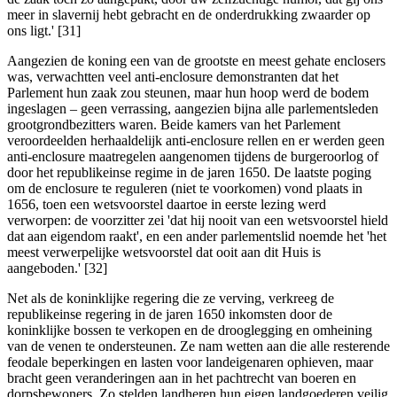
meer in slavernij hebt gebracht en de onderdrukking zwaarder op
ons ligt.' [31]
Aangezien de koning een van de grootste en meest gehate enclosers
was, verwachtten veel anti-enclosure demonstranten dat het
Parlement hun zaak zou steunen, maar hun hoop werd de bodem
ingeslagen – geen verrassing, aangezien bijna alle parlementsleden
grootgrondbezitters waren. Beide kamers van het Parlement
veroordeelden herhaaldelijk anti-enclosure rellen en er werden geen
anti-enclosure maatregelen aangenomen tijdens de burgeroorlog of
door het republikeinse regime in de jaren 1650. De laatste poging
om de enclosure te reguleren (niet te voorkomen) vond plaats in
1656, toen een wetsvoorstel daartoe in eerste lezing werd
verworpen: de voorzitter zei 'dat hij nooit van een wetsvoorstel hield
dat aan eigendom raakt', en een ander parlementslid noemde het 'het
meest verwerpelijke wetsvoorstel dat ooit aan dit Huis is
aangeboden.' [32]
Net als de koninklijke regering die ze verving, verkreeg de
republikeinse regering in de jaren 1650 inkomsten door de
koninklijke bossen te verkopen en de drooglegging en omheining
van de venen te ondersteunen. Ze nam wetten aan die alle resterende
feodale beperkingen en lasten voor landeigenaren ophieven, maar
bracht geen veranderingen aan in het pachtrecht van boeren en
dorpsbewoners. Zo stelden landheren hun eigen landgoederen veilig