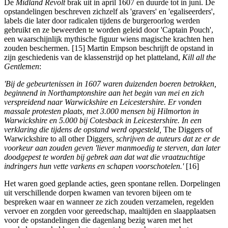
De
Midland Revolt
brak uit in april 1607 en duurde tot in juni. De
opstandelingen beschreven zichzelf als 'gravers' en 'egaliseerders',
labels die later door radicalen tijdens de burgeroorlog werden
gebruikt en ze beweerden te worden geleid door 'Captain Pouch',
een waarschijnlijk mythische figuur wiens magische krachten hen
zouden beschermen. [15] Martin Empson beschrijft de opstand in
zijn geschiedenis van de klassenstrijd op het platteland,
Kill all the
Gentlemen
:
'Bij de gebeurtenissen in 1607 waren duizenden boeren betrokken,
beginnend in Northamptonshire aan het begin van mei en zich
verspreidend naar Warwickshire en Leicestershire. Er vonden
massale protesten plaats, met 3.000 mensen bij Hilmorton in
Warwickshire en 5.000 bij Cotesback in Leicestershire. In een
verklaring die tijdens de opstand werd opgesteld,
The Diggers of
Warwickshire to all other Diggers
, schrijven de auteurs dat ze er de
voorkeur aan zouden geven 'liever manmoedig te sterven, dan later
doodgepest te worden bij gebrek aan dat wat die vraatzuchtige
indringers hun vette varkens en schapen voorschotelen.'
[16]
Het waren goed geplande acties, geen spontane rellen. Dorpelingen
uit verschillende dorpen kwamen van tevoren bijeen om te
bespreken waar en wanneer ze zich zouden verzamelen, regelden
vervoer en zorgden voor gereedschap, maaltijden en slaapplaatsen
voor de opstandelingen die dagenlang bezig waren met het