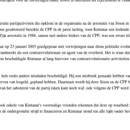
eratie partijactivisten die opklom in de organisatie na de arrestatie van Sison
en gesaboteerd bereikte de CPP in de jaren tachtig, toen Kintanar een leidende
jn arrestatie in 1988, samen met andere leiders van de CPP, was een zware kla
 op 23 januari 2003 goedgepraat met verwijzingen naar diens politieke evolutie
randmerkt als een contrarevolutionair en agent van de overheid. Het is waar da
 beschuldigde Kintanar al lang hiervoor van contrarevolutionaire activiteiten
 hele reeks andere misdaden beschuldigd. Hij zou misbruik gemaakt hebben van 
werven van losgeld, gepland hebben. Daarnaast wordt hij door Sison en de CPP be
van het saboteren van de partij raken kant noch wal: ook volgens de CPP werd K
k enkele van Kintanar's voormalige vrienden erkennen dat deze op waarheid zij
de ondergrondse strijd te financieren en Kintanar stond ten alle tijde onder b