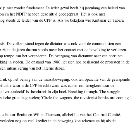
zijn niet zonder fundament. In ieder geval heeft hij jarenlang een beleid van
son en het NDFP hebben deze altijd goedgepraat. Het is ook niet
og steeds de leider van de CPP is. Als we bekijken wie Kintanar en Tabara
isis. De volksopstand tegen de dictator was ook voor de communisten een
zij in de jaren daarna steeds meer het contact met de bevolking te verliezen.
n rap tempo aan het veranderen. De overgang van dictatuur naar een corrupte
king in steden. De opstand van 1986 liet zien hoe beslissend de protesten in de
en intensivering van het interne debat.
adruk op het belang van de massabeweging, ook ten opzichte van de gewapende
 situatie waarin de CPP terechtkwam was echter een terugkeer naar de
e 'veroordeeld' is, beschreef in zijn boek Breaking through. The struggle
tische grondbeginselen; 'Circle the wagons, the revisionist hordes are coming.'
het echtpaar Benita en Wilma Tiamson, allebei lid van het Centraal Comité.
verleden nog op veel krediet in de beweging kon rekenen en hij als de