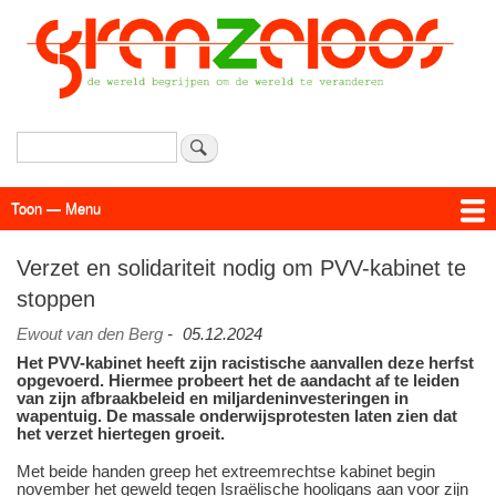
Overslaan
en
naar
de
inhoud
gaan
Zoeken
Toon — Menu
Menu
Actueel
Achtergrond
Links
Geschriften
Over SAP - Grenzeloos
Verzet en solidariteit nodig om PVV-kabinet te
stoppen
Ewout van den Berg
-
05.12.2024
Het PVV-kabinet heeft zijn racistische aanvallen deze herfst
opgevoerd. Hiermee probeert het de aandacht af te leiden
van zijn afbraakbeleid en miljardeninvesteringen in
wapentuig. De massale onderwijsprotesten laten zien dat
het verzet hiertegen groeit.
Met beide handen greep het extreemrechtse kabinet begin
november het geweld tegen Israëlische hooligans aan voor zijn