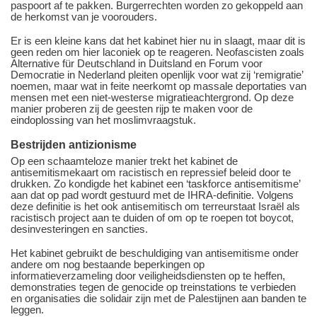
paspoort af te pakken. Burgerrechten worden zo gekoppeld aan
de herkomst van je voorouders.
Er is een kleine kans dat het kabinet hier nu in slaagt, maar dit is
geen reden om hier laconiek op te reageren. Neofascisten zoals
Alternative für Deutschland in Duitsland en Forum voor
Democratie in Nederland pleiten openlijk voor wat zij ‘remigratie’
noemen, maar wat in feite neerkomt op massale deportaties van
mensen met een niet-westerse migratieachtergrond. Op deze
manier proberen zij de geesten rijp te maken voor de
eindoplossing van het moslimvraagstuk.
Bestrijden antizionisme
Op een schaamteloze manier trekt het kabinet de
antisemitismekaart om racistisch en repressief beleid door te
drukken. Zo kondigde het kabinet een ‘taskforce antisemitisme’
aan dat op pad wordt gestuurd met de IHRA-definitie. Volgens
deze definitie is het ook antisemitisch om terreurstaat Israël als
racistisch project aan te duiden of om op te roepen tot boycot,
desinvesteringen en sancties.
Het kabinet gebruikt de beschuldiging van antisemitisme onder
andere om nog bestaande beperkingen op
informatieverzameling door veiligheidsdiensten op te heffen,
demonstraties tegen de genocide op treinstations te verbieden
en organisaties die solidair zijn met de Palestijnen aan banden te
leggen.