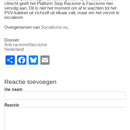
Utrecht geeft het Platform Stop Racisme & Fascisme hier
vervolg aan. Dit is niet het moment om af te wachten tot het
PVV-kabinet uit zichzelf uit elkaar valt, maar om het verzet te
escaleren
Overgenomen van
Socialisme.nu
.
Dossier
Anti-racisme/fascisme
Nederland
S
F
Bl
E
h
a
u
m
ar
c
e
ail
Reactie toevoegen
e
e
sk
Uw naam
b
y
o
Reactie
o
k