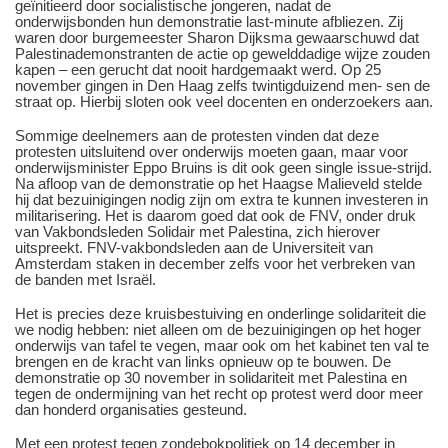
geïnitieerd door socialistische jongeren, nadat de
onderwijsbonden hun demonstratie last-minute afbliezen. Zij
waren door burgemeester Sharon Dijksma gewaarschuwd dat
Palestinademonstranten de actie op gewelddadige wijze zouden
kapen – een gerucht dat nooit hardgemaakt werd. Op 25
november gingen in Den Haag zelfs twintigduizend men- sen de
straat op. Hierbij sloten ook veel docenten en onderzoekers aan.
Sommige deelnemers aan de protesten vinden dat deze
protesten uitsluitend over onderwijs moeten gaan, maar voor
onderwijsminister Eppo Bruins is dit ook geen single issue-strijd.
Na afloop van de demonstratie op het Haagse Malieveld stelde
hij dat bezuinigingen nodig zijn om extra te kunnen investeren in
militarisering. Het is daarom goed dat ook de FNV, onder druk
van Vakbondsleden Solidair met Palestina, zich hierover
uitspreekt. FNV-vakbondsleden aan de Universiteit van
Amsterdam staken in december zelfs voor het verbreken van
de banden met Israël.
Het is precies deze kruisbestuiving en onderlinge solidariteit die
we nodig hebben: niet alleen om de bezuinigingen op het hoger
onderwijs van tafel te vegen, maar ook om het kabinet ten val te
brengen en de kracht van links opnieuw op te bouwen. De
demonstratie op 30 november in solidariteit met Palestina en
tegen de ondermijning van het recht op protest werd door meer
dan honderd organisaties gesteund.
Met een protest tegen zondebokpolitiek op 14 december in