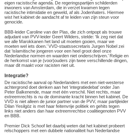
eigen racistische agenda. De regeringspartijen schilderden
inwoners van Amsterdam, die in verzet kwamen tegen
racistische intimidatie en geweld, af als Jodenhaters. Hiermee
wist het kabinet de aandacht af te leiden van zijn steun voor
genocide.
BBB-leider Caroline van der Plas, die zich ontpopt als trouwe
adjudant van PVV-leider Geert Wilders, stelde: ‘Ik zeg niet dat
we alle Marokkanen het land uit moeten gooien, maar we
moeten wel iets doen.’ VVD-staatssecretaris Jurgen Nobel zei
dat ‘islamitische jongeren voor een heel groot deel onze
Nederlandse normen en waarden niet onderschrijven.’ Religie en
de herkomst van je (voor)ouders zijn twee verschillende dingen,
maar dit maakt voor racisten niet uit.
Integratie?
De racistische aanval op Nederlanders met een niet-westerse
achtergrond doet denken aan het ‘integratiedebat’ onder Jan
Peter Balkenende, maar met één verschil. Niet rechts, maar
extreemrechts is nu de dominante kracht binnen het kabinet. De
VVD is niet alleen de junior partner van de PVV, maar partijleider
Dilan Yesilgöz is met haar feitenvrije politiek en gehits tegen
links niet anders dan haar extreemrechtse coalitiegenoten PVV
en BBB.
Premier Dick Schoof liet daarbij weten dat het kabinet probeert
relschoppers met een dubbele nationaliteit hun Nederlandse