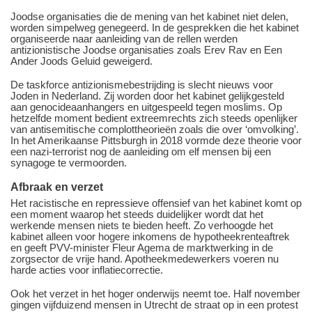
Joodse organisaties die de mening van het kabinet niet delen,
worden simpelweg genegeerd. In de gesprekken die het kabinet
organiseerde naar aanleiding van de rellen werden
antizionistische Joodse organisaties zoals Erev Rav en Een
Ander Joods Geluid geweigerd.
De taskforce antizionismebestrijding is slecht nieuws voor
Joden in Nederland. Zij worden door het kabinet gelijkgesteld
aan genocideaanhangers en uitgespeeld tegen moslims. Op
hetzelfde moment bedient extreemrechts zich steeds openlijker
van antisemitische complottheorieën zoals die over ‘omvolking’.
In het Amerikaanse Pittsburgh in 2018 vormde deze theorie voor
een nazi-terrorist nog de aanleiding om elf mensen bij een
synagoge te vermoorden.
Afbraak en verzet
Het racistische en repressieve offensief van het kabinet komt op
een moment waarop het steeds duidelijker wordt dat het
werkende mensen niets te bieden heeft. Zo verhoogde het
kabinet alleen voor hogere inkomens de hypotheekrenteaftrek
en geeft PVV-minister Fleur Agema de marktwerking in de
zorgsector de vrije hand. Apotheekmedewerkers voeren nu
harde acties voor inflatiecorrectie.
Ook het verzet in het hoger onderwijs neemt toe. Half november
gingen vijfduizend mensen in Utrecht de straat op in een protest