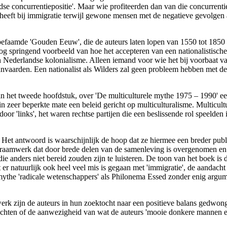
dse concurrentiepositie'. Maar wie profiteerden dan van die concurren
aat heeft bij immigratie terwijl gewone mensen met de negatieve gevolgen 
 befaamde 'Gouden Eeuw', die de auteurs laten lopen van 1550 tot 1850
og springend voorbeeld van hoe het accepteren van een nationalistisch
 Nederlandse kolonialisme. Alleen iemand voor wie het bij voorbaat va
aanvaarden. Een nationalist als Wilders zal geen probleem hebben met d
 in het tweede hoofdstuk, over 'De multiculturele mythe 1975 – 1990' een
n zeer beperkte mate een beleid gericht op multiculturalisme. Multicult
or 'links', het waren rechtse partijen die een beslissende rol speelde
 Het antwoord is waarschijnlijk de hoop dat ze hiermee een breder p
een raamwerk dat door brede delen van de samenleving is overgenomen e
anders niet bereid zouden zijn te luisteren. De toon van het boek is def
 er natuurlijk ook heel veel mis is gegaan met 'immigratie', de aandacht 
le mythe 'radicale wetenschappers' als Philonema Essed zonder enig arg
erk zijn de auteurs in hun zoektocht naar een positieve balans gedwo
rechten of de aanwezigheid van wat de auteurs 'mooie donkere mannen