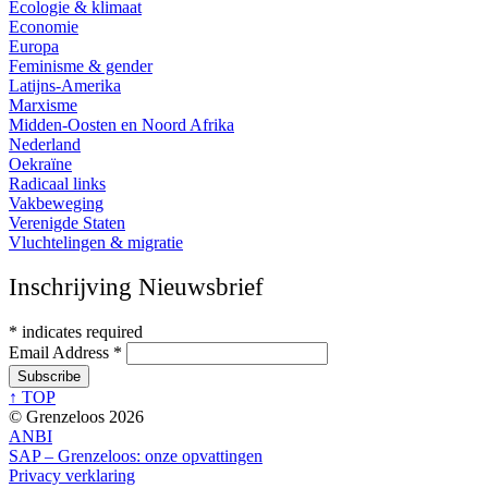
Ecologie & klimaat
Economie
Europa
Feminisme & gender
Latijns-Amerika
Marxisme
Midden-Oosten en Noord Afrika
Nederland
Oekraïne
Radicaal links
Vakbeweging
Verenigde Staten
Vluchtelingen & migratie
Inschrijving Nieuwsbrief
*
indicates required
Email Address
*
↑ TOP
© Grenzeloos 2026
ANBI
SAP – Grenzeloos: onze opvattingen
Privacy verklaring