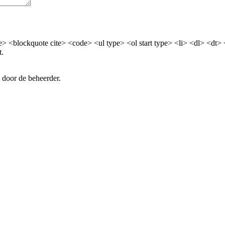
> <blockquote cite> <code> <ul type> <ol start type> <li> <dl> <dt>
t.
 door de beheerder.