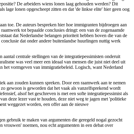
tiepositie? De arbeiders wiens lonen laag gehouden werden? Dit
als lage lonen opgescheept zitten en dat 'de linkse elite' hier geen oog
 aan toe. De auteurs bespreken hier hoe immigranten bijdroegen aan
e raamwerk tot bepaalde conclusies dringt: een van de zogenaamde
ststaat dat Nederlandse belangen prioriteit hebben boven die van de
e conclusie dat onder andere buitenlandse huurlingen nuttig werk
 aantal centrale stellingen van de integratiepessimisten onderuit
uralisme was veel meer een ideaal van mensen die juist niet deel uit
n in het vormgeven van immigratiebeleid. Logisch, want Nederland
ubliek aan zouden kunnen spreken. Door een raamwerk aan te nemen
n zo gewoon is geworden dat het vaak als vanzelfsprekend wordt
ensief, alsof het geschreven is met een softe integratiepessimist als
van deze lezer vast te houden, deze niet weg te jagen met 'politieke
ument weggezet worden, een offer aan de nieuwe
ngen gebruik te maken van argumenten die geregeld nogal gezocht
 en vrouwen' noemen, nou echt argumenten in een debat over