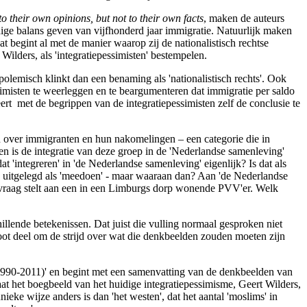
to their own opinions, but not to their own facts
, maken de auteurs
dige balans geven van vijfhonderd jaar immigratie. Natuurlijk maken
at begint al met de manier waarop zij de nationalistisch rechtse
ilders, als 'integratiepessimisten' bestempelen.
r polemisch klinkt dan een benaming als 'nationalistisch rechts'. Ook
ssimisten te weerleggen en te beargumenteren dat immigratie per saldo
rt met de begrippen van de integratiepessimisten zelf de conclusie te
n over immigranten en hun nakomelingen – een categorie die in
ten is de integratie van deze groep in de 'Nederlandse samenleving'
'integreren' in 'de Nederlandse samenleving' eigenlijk? Is dat als
s uitgelegd als 'meedoen' - maar waaraan dan? Aan 'de Nederlandse
e vraag stelt aan een in een Limburgs dorp wonende PVV'er. Welk
illende betekenissen. Dat juist die vulling normaal gesproken niet
groot deel om de strijd over wat die denkbeelden zouden moeten zijn
 (1990-2011)' en begint met een samenvatting van de denkbeelden van
at het boegbeeld van het huidige integratiepessimisme, Geert Wilders,
ieke wijze anders is dan 'het westen', dat het aantal 'moslims' in