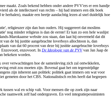
gin mee maakt. Zoals bekend hebben onder andere PVV'ers er een handje
ierd als de intellectueel van rechts – hij had immers een dik boek
e herhalen), maakte een beetje aandachtig lezen al snel duidelijk hoe
ie', religieuzer zijn dan hun ouders. Hij suggereert dat moslims
ie' nog minder religieus is dan de eerste! Er kan zo een hele waslijst
lands-Marokaanse website zou staan, dan laat hij onvermeld dat dit
t van de bij justitie aangebrachte loverboys allochtoon is, dan
n plaats van dat 60 procent van deze bij justitie aangebrachte loverboys
t. Enzovoort, enzovoort. In
De Ideologie van de PVV
van Jan Jaap de
aan bekeken worden.
ook over verwachtingen hoe de samenleving zich zal ontwikkelen,
ving eruit zou moeten zijn. Bovenal gaat het om tegenstrijdige
gens zijn inherent aan politiek: politiek gaat immers om wat voor
 niet gemeten door het CBS. Nationalistisch rechts heeft dat begrepen
ek tussen wal en schip valt. Voor mensen die op zoek zijn naar
ische raamwerk zelf had ondergraven. En veel integratiepessimisten