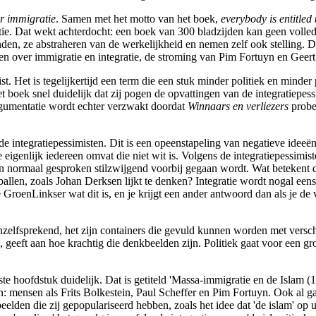
ar immigratie
. Samen met het motto van het boek,
everybody is entitled 
ratie. Dat wekt achterdocht: een boek van 300 bladzijden kan geen volle
inden, ze abstraheren van de werkelijkheid en nemen zelf ook stelling. D
 over immigratie en integratie, de stroming van Pim Fortuyn en Geert W
ist. Het is tegelijkertijd een term die een stuk minder politiek en minde
et boek snel duidelijk dat zij pogen de opvattingen van de integratiepe
rgumentatie wordt echter verzwakt doordat
Winnaars en verliezers
probee
e integratiepessimisten. Dit is een opeenstapeling van negatieve ideeë
eigenlijk iedereen omvat die niet wit is. Volgens de integratiepessimis
 normaal gesproken stilzwijgend voorbij gegaan wordt. Wat betekent dat 
llen, zoals Johan Derksen lijkt te denken? Integratie wordt nogal een
roenLinkser wat dit is, en je krijgt een ander antwoord dan als je d
anzelfsprekend, het zijn containers die gevuld kunnen worden met versch
), geeft aan hoe krachtig die denkbeelden zijn. Politiek gaat voor een 
te hoofdstuk duidelijk. Dat is getiteld 'Massa-immigratie en de Islam
 mensen als Frits Bolkestein, Paul Scheffer en Pim Fortuyn. Ook al ga
lden die zij gepopulariseerd hebben, zoals het idee dat 'de islam' op un