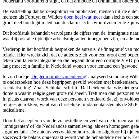
Nederland voortdurend stijgt, en dat armoede en criminaliteit onder dez
De vaststelling dat beroepspolitici en publicisten, mensen uit 'de elite
mensen als Fortuyn en Wilders
doen heel wat meer
dan slechts een st
groot deel hun legitimiteit aan de claim slechts woordvoerder te zijn va
Dit hoofdstuk behandelt vervolgens de cijfers van de immigratie naar 
waarbij ook alle tijdelijke arbeidsmigranten inbegrepen zijn, en alle m
Verderop in het hoofdstuk bespreken de auterus de 'integratie' van mos
religie. Hier wreekt zich dat de auteurs zich voor een groot deel bep
teken van falende integratie en die begaan door een corrupte VVD-pol
lang moet zijn familie in Nederland wonen voor iemand een 'gewone', e
In zijn boekje '
De gedroomde samenleving
' analyseert socioloog Wil
te onderzoeken hoe deze begrippen gevuld worden met betekenissen. E
'secularisering'. Zoals Schinkel schrijft: 'Dat betekent dat wie niet ge
domein waarin religie geen grote rol speelt. Treft men dan personen a
In plaats daarvan wordt van deze personen verklaard dat zij onvoldoe
religies getrokken, want van christelijke fundamentalisten als de SGP 
radicalisme.
Door het accepteren van de vraagstelling en veel van de termen van d
'immigranten' of 'de Nederlandse samenleving' als een homogeen geh
argumentatie. De auteurs verzwakken hun zaak ernstig door bij tijd en 
zogezegd de balans opgemaakt wordt van de behandelde periode. Een w