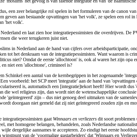
e 'moslims' het gevolg is van falende integratie en van 'de islamitische 
' dus, een zeer belangrijke rol spelen in het formuleren van de canon van 
em geven aan bestaande opvattingen van 'het volk', ze spelen een rol in
n 'het volk'.
Nederland en laat zien hoe integratiepessimisten die overdrijven. De PV
ensen die weer terugkeren juist niet.
lims in Nederland aan de hand van cijfers over arbeidsparticipatie, ond
erken tot het denkraam van de integratiepessimisten. Want waarom is cr
iticus niet? Omdat de eerste 'allochtoon' is, ook al waren het zijn o
n niet een 'allochtone', crimineel is?
lem Schinkel een aantal van de kernbegrippen in het zogenaamde 'integr
en voorbeeld: het SCP meet 'integratie' aan de hand van 'opvattingen d
seculariseerd is, automatisch een [integratie]tekort heeft! Hier wordt dus
an die wel religieus zijn, dan wordt niet de wetenschappelijke conclusie
nde 'geïntegreerd' zijn – dus niet genoeg deel uitmaken van de samenle
wordt doorgaan niet gemeld dat zij niet geïntegreerd zouden zijn en mos
e integratiepessimisten gaat
Winnaars en verliezers
dit soort problemen 
eel, met homogene belangen, behandelen, zoals Nederlandse nationalis
wijle dergelijke aannames te accepteren. Zo eindigt het eerste hoofdstu
instpunt van de 'voormalige gastarbeiders' dat 'Winnaars en Verliezer