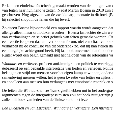
Er kan een eindeloze factcheck gemaakt worden van de uitingen van de
van feiten naar hun hand te zetten. Nadat Martin Bosma in 2010 zijn
geschreven. Nog afgezien van de zwakke argumentatie in dit boek (Bos
hij selectief shopt in de feiten die hij levert.
Zo citeert Bosma bijvoorbeeld een rapport waarin wordt aangeven dat d
allengs alleen maar orthodoxer worden – Bosma laat echter de zin weg d
van verdraaiingen en selectief gebruik van feiten gemaakt worden. Ci
een reactie is op een daaraan verbonden forum, niet een citaat van de 
verhaspelt hij de conclusie van dit onderzoek zo, dat hij kan stellen d
een dergelijke achtergrond heeft. Hij laat ook onvermeld dat dit ond
Ruiter wordt een begin gemaakt met het nalopen van de referenties 
Winnaars en verliezers
probeert anti-immigranten politiek te weerlegg
gebaseerd op een bepaalde interpretatie van heden en verleden. Polit
belangen en strijd om mensen voor het eigen kamp te winnen, onder an
samenleving mensen willen, het is geen kwestie van feitjes en cijfers.
en appelleert aan mensen hun verlangens met emotionele retoriek en 
De feiten die
Winnaars en verliezers
geeft hebben nut in het ondergrav
argumenten tegen de integratiepessimisten zou het boek nuttiger zijn 
zullen dit boek van leden van de 'linkse kerk' niet lezen.
Leo Lucassen en Jan Lucassen. Winnaars en verliezers. Een nuchtere 