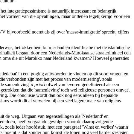
cultuur'.
het integratiepessimisme is natuurlijk interessant en belangrijk:
 het vormen van die opvattingen, maar ontlenen tegelijkertijd voor een
V bijvoorbeeld noemt als zij over 'massa-immigratie' spreekt, cijfers
erwijs, betrokkenheid bij misdaad en identificatie met de islamitische
iminaliteit begaan door een Nederlands-Marokaanse straatcrimineel een
pa en oma die uit Marokko naar Nederland kwamen? Hoeveel generaties
atiedebat' in een poging antwoorden te vinden op dit soort vragen en
ie verbonden zijn met het proces van modernisering', zoals
 'de samenleving'
a priori
ofwel van tevoren gedefinieerd als een
 getrokken dat die 'samenleving' toch wel religieuze personen omvat'.
ving. Die conclusie wordt dan ook nog eens alleen bij bepaalde
lims wordt dit al verweten bij een veel lagere mate van religieus
uit de weg. Uitgaan van tegenstellingen als 'Nederland' en
ten doen, heeft vergaande gevolgen voor de daaropvolgende
k, zoals ieder hoofdstuk, met een paragraaf 'Winst en verlies' waarin
s' noemt is dat zonder hun komst 'de lonen nog veel harder gestegen