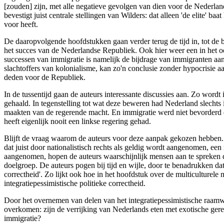
[zouden] zijn, met alle negatieve gevolgen van dien voor de Nederlan
bevestigt juist centrale stellingen van Wilders: dat alleen 'de elite' b
voor heeft.
De daaropvolgende hoofdstukken gaan verder terug de tijd in, tot de
het succes van de Nederlandse Republiek. Ook hier weer een in het o
successen van immigratie is namelijk de bijdrage van immigranten aan
slachtoffers van kolonialisme, kan zo'n conclusie zonder hypocrisie 
deden voor de Republiek.
In de tussentijd gaan de auteurs interessante discussies aan. Zo wordt
gehaald. In tegenstelling tot wat deze beweren had Nederland slechts i
maakten van de regerende macht. En immigratie werd niet bevorderd do
heeft eigenlijk nooit een linkse regering gehad.
Blijft de vraag waarom de auteurs voor deze aanpak gekozen hebben.
dat juist door nationalistisch rechts als geldig wordt aangenomen, 
aangenomen, hopen de auteurs waarschijnlijk mensen aan te spreken die 
doelgroep. De auteurs pogen bij tijd en wijle, door te benadrukken dat
correctheid'. Zo lijkt ook hoe in het hoofdstuk over de multiculture
integratiepessimistische politieke correctheid.
Door het overnemen van delen van het integratiepessimistische raamw
overkomen: zijn de verrijking van Nederlands eten met exotische ge
immigratie?