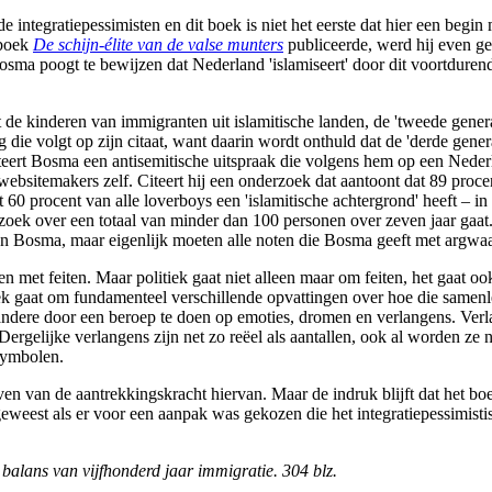
 integratiepessimisten en dit boek is niet het eerste dat hier een be
 boek
De schijn-élite van de valse munters
publiceerde, werd hij even gev
ma poogt te bewijzen dat Nederland 'islamiseert' door dit voortdurend t
e kinderen van immigranten uit islamitische landen, de 'tweede generat
ie volgt op zijn citaat, want daarin wordt onthuld dat de 'derde generat
teert Bosma een antisemitische uitspraak die volgens hem op een Neder
websitemakers zelf. Citeert hij een onderzoek dat aantoont dat 89 procen
at 60 procent van alle loverboys een 'islamitische achtergrond' heeft – i
erzoek over een totaal van minder dan 100 personen over zeven jaar gaa
van Bosma, maar eigenlijk moeten alle noten die Bosma geeft met argw
en met feiten. Maar politiek gaat niet alleen maar om feiten, het gaat 
iek gaat om fundamenteel verschillende opvattingen over hoe die samenle
dere door een beroep te doen op emoties, dromen en verlangens. Verlan
 Dergelijke verlangens zijn net zo reëel als aantallen, ook al worden ze
symbolen.
en van de aantrekkingskracht hiervan. Maar de indruk blijft dat het bo
geweest als er voor een aanpak was gekozen die het integratiepessimist
balans van vijfhonderd jaar immigratie. 304 blz.