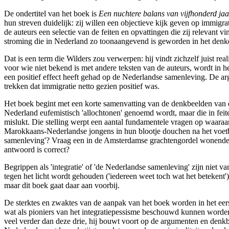
De ondertitel van het boek is
Een nuchtere balans van vijfhonderd ja
hun streven duidelijk: zij willen een objectieve kijk geven op immig
de auteurs een selectie van de feiten en opvattingen die zij relevant v
stroming die in Nederland zo toonaangevend is geworden in het denken
Dat is een term die Wilders zou verwerpen: hij vindt zichzelf juist real
voor wie niet bekend is met andere teksten van de auteurs, wordt in h
een positief effect heeft gehad op de Nederlandse samenleving. De a
trekken dat immigratie netto gezien positief was.
Het boek begint met een korte samenvatting van de denkbeelden van d
Nederland eufemistisch 'allochtonen' genoemd wordt, maar die in feite 
mislukt. Die stelling werpt een aantal fundamentele vragen op waaraan
Marokkaans-Nederlandse jongens in hun blootje douchen na het voetba
samenleving'? Vraag een in de Amsterdamse grachtengordel wonende G
antwoord is correct?
Begrippen als 'integratie' of 'de Nederlandse samenleving' zijn niet v
tegen het licht wordt gehouden ('iedereen weet toch wat het betekent'
maar dit boek gaat daar aan voorbij.
De sterktes en zwaktes van de aanpak van het boek worden in het eers
wat als pioniers van het integratiepessisme beschouwd kunnen worden:
veel verder dan deze drie, hij bouwt voort op de argumenten en denkbee