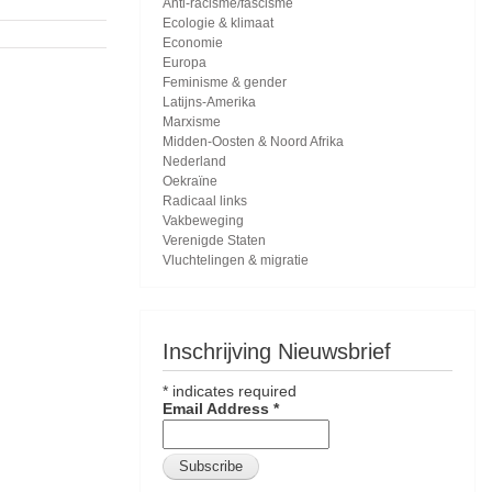
Anti-racisme/fascisme
Ecologie & klimaat
Economie
Europa
Feminisme & gender
Latijns-Amerika
Marxisme
Midden-Oosten & Noord Afrika
Nederland
Oekraïne
Radicaal links
Vakbeweging
Verenigde Staten
Vluchtelingen & migratie
Inschrijving Nieuwsbrief
*
indicates required
Email Address
*