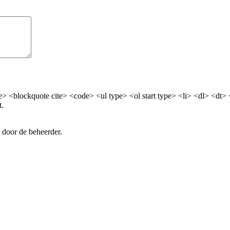
> <blockquote cite> <code> <ul type> <ol start type> <li> <dl> <dt>
t.
 door de beheerder.