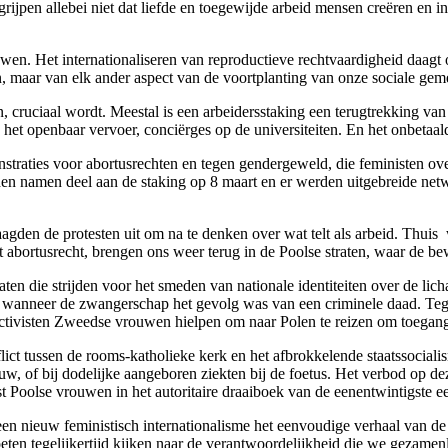
rijpen allebei niet dat liefde en toegewijde arbeid mensen creëren en i
en. Het internationaliseren van reproductieve rechtvaardigheid daagt on
gen, maar van elk ander aspect van de voortplanting van onze sociale ge
, cruciaal wordt. Meestal is een arbeidersstaking een terugtrekking van 
n het openbaar vervoer, conciërges op de universiteiten. En het onbeta
raties voor abortusrechten en tegen gendergeweld, die feministen over 
 namen deel aan de staking op 8 maart en er werden uitgebreide netwerk
daagden de protesten uit om na te denken over wat telt als arbeid. Thu
et abortusrecht, brengen ons weer terug in de Poolse straten, waar de b
taten die strijden voor het smeden van nationale identiteiten over de l
k wanneer de zwangerschap het gevolg was van een criminele daad. Teg
activisten Zweedse vrouwen hielpen om naar Polen te reizen om toegang 
ict tussen de rooms-katholieke kerk en het afbrokkelende staatssocialis
vrouw, of bij dodelijke aangeboren ziekten bij de foetus. Het verbod op
t Poolse vrouwen in het autoritaire draaiboek van de eenentwintigste e
een nieuw feministisch internationalisme het eenvoudige verhaal van de
eten tegelijkertijd kijken naar de verantwoordelijkheid die we gezame