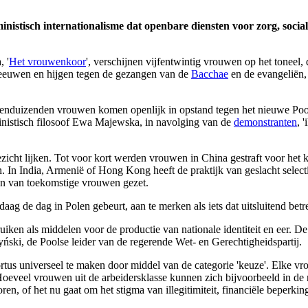
inistisch internationalisme dat openbare diensten voor zorg, soci
, '
Het vrouwenkoor
', verschijnen vijfentwintig vrouwen op het toneel
schreeuwen en hijgen tegen de gezangen van de
Bacchae
en de evangeliën, 
enduizenden vrouwen komen openlijk in opstand tegen het nieuwe Poolse
nistisch filosoof Ewa Majewska, in navolging van de
demonstranten
, 
ezicht lijken. Tot voor kort werden vrouwen in China gestraft voor het 
In India, Armenië of Hong Kong heeft de praktijk van geslacht selecti
en van toekomstige vrouwen gezet.
g de dag in Polen gebeurt, aan te merken als iets dat uitsluitend betr
iken als middelen voor de productie van nationale identiteit en eer. De p
ński, de Poolse leider van de regerende Wet- en Gerechtigheidspartij.
ortus universeel te maken door middel van de categorie 'keuze'. Elke vr
Hoeveel vrouwen uit de arbeidersklasse kunnen zich bijvoorbeeld in de r
ren, of het nu gaat om het stigma van illegitimiteit, financiële beperki