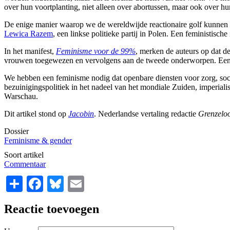
over hun voortplanting, niet alleen over abortussen, maar ook over h
De enige manier waarop we de wereldwijde reactionaire golf kunnen sto
Lewica Razem
, een linkse politieke partij in Polen. Een feministis
In het manifest,
Feminisme voor de 99%
, merken de auteurs op dat d
vrouwen toegewezen en vervolgens aan de tweede onderworpen. Een fe
We hebben een feminisme nodig dat openbare diensten voor zorg, soci
bezuinigingspolitiek in het nadeel van het mondiale Zuiden, imperiali
Warschau.
Dit artikel stond op
Jacobin
. Nederlandse vertaling redactie
Grenzelo
Dossier
Feminisme & gender
Soort artikel
Commentaar
Share
Facebook
Bluesky
Email
Reactie toevoegen