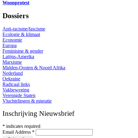
Woonprotest
Dossiers
Anti-racisme/fascisme
Ecologie & klimaat
Economie
Europa
Feminisme & gender
Latijns-Amerika
Marxisme
Midden-Oosten & Noord Afrika
Nederland
Oekraïne
Radicaal links
Vakbeweging
Verenigde Staten
Vluchtelingen & migratie
Inschrijving Nieuwsbrief
*
indicates required
Email Address
*