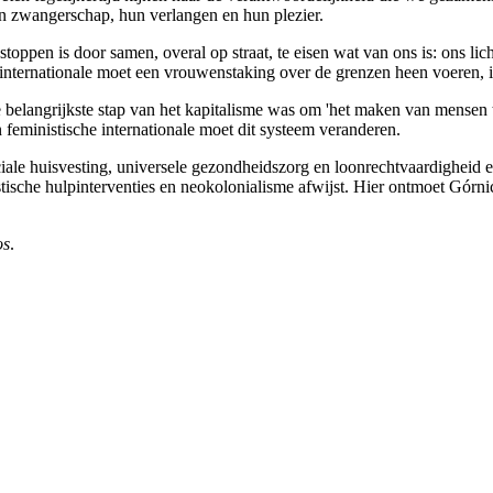
un zwangerschap, hun verlangen en hun plezier.
ppen is door samen, overal op straat, te eisen wat van ons is: ons lic
che internationale moet een vrouwenstaking over de grenzen heen voeren, 
e belangrijkste stap van het kapitalisme was om 'het maken van mensen 
ministische internationale moet dit systeem veranderen.
ale huisvesting, universele gezondheidszorg en loonrechtvaardigheid 
stische hulpinterventies en neokolonialisme afwijst. Hier ontmoet Górnic
os
.