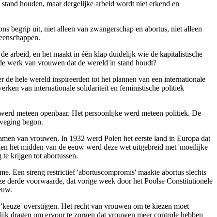
n stand houden, maar dergelijke arbeid wordt niet erkend en
s begrip uit, niet alleen van zwangerschap en abortus, niet alleen
meenschappen.
de arbeid, en het maakt in één klap duidelijk wie de kapitalistische
alde werk van vrouwen dat de wereld in stand houdt?
de hele wereld inspireerden tot het plannen van een internationale
en van internationale solidariteit en feministische politiek
is werd meteen openbaar. Het persoonlijke werd meteen politiek. De
eweging begon.
ichamen van vrouwen. In 1932 werd Polen het eerste land in Europa dat
en het midden van de eeuw werd deze wet uitgebreid met 'moeilijke
te krijgen tot abortussen.
me. Een streng restrictief 'abortuscompromis' maakte abortus slechts
 deze derde voorwaarde, dat vorige week door het Poolse Constitutionele
euw.
 'keuze' overstijgen. Het recht van vrouwen om te kiezen moet
nlijk dragen om ervoor te zorgen dat vrouwen meer controle hebben