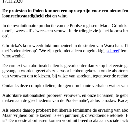
17.11.2020
De protesten in Polen kunnen een oproep zijn voor een nieuw fem
loonrechtvaardigheid eist en wint.
In de revolutionaire productie van de Poolse regisseur Marta Górnicka
mooi', 'wees stil' - 'wees een vrouw'. In de trilogie zie je het koor 
op'.
Górnicka's koor weerklinkt momenteel in de straten van Warschau. Ti
met 'sodemieter op'. 'We zijn gek, niet alleen ongelukkig',
schreef
femi
'vrouwenhel'.
De context van abortusdebatten is gevarieerder dan ze op het eerste g
gevangen worden gezet als ze ervoor hebben gekozen om te aborteren. 
van vrouwen om te kiezen, bij wijze van spreken, tegenover de recht
Ondanks deze complexiteiten, dreigen dominante verhalen wat er vandaa
Autoritaire nationalisten proberen vrouwen, en onze lichamen, te gebru
maken aan de geschiedenis van de Poolse natie', aldus Jarosław Kaczy
Als reactie daarop probeert het liberale feminisme de ervaring van ab
Maar 'vrijheid om te kiezen' is een jammerlijk onvoldoende retoriek. 
is? De meeste abortussen komen voort uit breed scala aan sociale facto