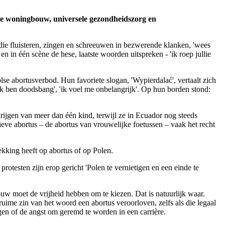
ale woningbouw, universele gezondheidszorg en
, die fluisteren, zingen en schreeuwen in bezwerende klanken, 'wees
en in één scène de hese, laatste woorden uitspreken - 'ik roep jullie
 abortusverbod. Hun favoriete slogan, 'Wypierdalać', vertaalt zich
'ik ben doodsbang', 'ik voel me onbelangrijk'. Op hun borden stond:
krijgen van meer dan één kind, terwijl ze in Ecuador nog steeds
eve abortus – de abortus van vrouwelijke foetussen – vaak het recht
ekking heeft op abortus of op Polen.
rotesten zijn erop gericht 'Polen te vernietigen en een einde te
ouw moet de vrijheid hebben om te kiezen. Dat is natuurlijk waar.
uime zin van het woord een abortus veroorloven, zelfs als die legaal
ngen of de angst om geremd te worden in een carrière.