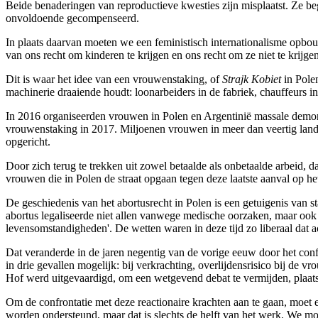
Beide benaderingen van reproductieve kwesties zijn misplaatst. Ze beg
onvoldoende gecompenseerd.
In plaats daarvan moeten we een feministisch internationalisme opbouw
van ons recht om kinderen te krijgen en ons recht om ze niet te krij
Dit is waar het idee van een vrouwenstaking, of
Strajk Kobiet
in Polen
machinerie draaiende houdt: loonarbeiders in de fabriek, chauffeurs i
In 2016 organiseerden vrouwen in Polen en Argentinië massale demonst
vrouwenstaking in 2017. Miljoenen vrouwen in meer dan veertig landen
opgericht.
Door zich terug te trekken uit zowel betaalde als onbetaalde arbeid, 
vrouwen die in Polen de straat opgaan tegen deze laatste aanval op h
De geschiedenis van het abortusrecht in Polen is een getuigenis van s
abortus legaliseerde niet allen vanwege medische oorzaken, maar oo
levensomstandigheden'. De wetten waren in deze tijd zo liberaal dat 
Dat veranderde in de jaren negentig van de vorige eeuw door het confl
in drie gevallen mogelijk: bij verkrachting, overlijdensrisico bij de 
Hof werd uitgevaardigd, om een wetgevend debat te vermijden, plaats
Om de confrontatie met deze reactionaire krachten aan te gaan, moet 
worden ondersteund, maar dat is slechts de helft van het werk. We mo