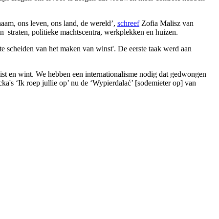
haam, ons leven, ons land, de wereld’,
schreef
Zofia Malisz van
in straten, politieke machtscentra, werkplekken en huizen.
te scheiden van het maken van winst'. De eerste taak werd aan
eist en wint. We hebben een internationalisme nodig dat gedwongen
ka's ‘Ik roep jullie op’ nu de ‘Wypierdalać’ [sodemieter op] van