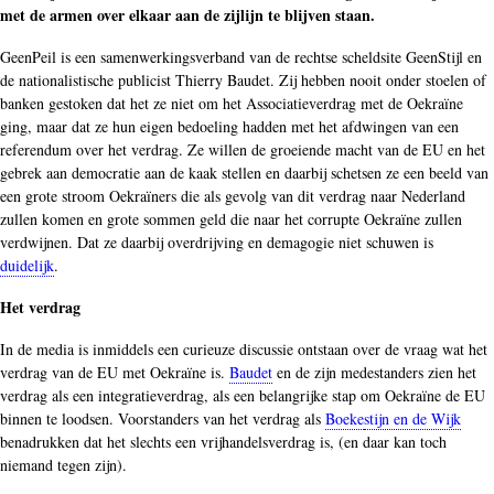
met de armen over elkaar aan de zijlijn te blijven staan.
GeenPeil is een samenwerkingsverband van de rechtse scheldsite GeenStijl en
de nationalistische publicist Thierry Baudet. Zij hebben nooit onder stoelen of
banken gestoken dat het ze niet om het Associatieverdrag met de Oekraïne
ging, maar dat ze hun eigen bedoeling hadden met het afdwingen van een
referendum over het verdrag. Ze willen de groeiende macht van de EU en het
gebrek aan democratie aan de kaak stellen en daarbij schetsen ze een beeld van
een grote stroom Oekraïners die als gevolg van dit verdrag naar Nederland
zullen komen en grote sommen geld die naar het corrupte Oekraïne zullen
verdwijnen. Dat ze daarbij overdrijving en demagogie niet schuwen is
duidelijk
.
Het verdrag
In de media is inmiddels een curieuze discussie ontstaan over de vraag wat het
verdrag van de EU met Oekraïne is.
Baudet
en de zijn medestanders zien het
verdrag als een integratieverdrag, als een belangrijke stap om Oekraïne de EU
binnen te loodsen. Voorstanders van het verdrag als
Boeke
stijn en de Wijk
benadrukken dat het slechts een vrijhandelsverdrag is, (en daar kan toch
niemand tegen zijn).