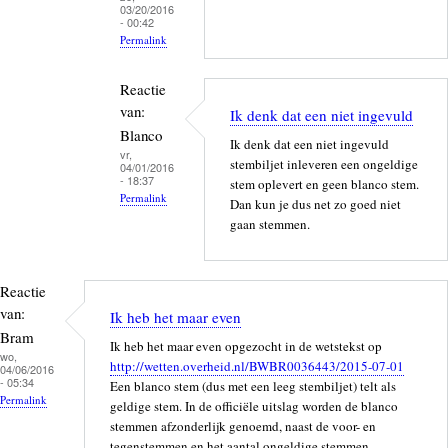
03/20/2016
niet
- 00:42
of
Permalink
je
Als
wel
Reactie
antwoord
blanco
van:
op
Ik denk dat een niet ingevuld
door
Blanco
Natuurlijk
Ik denk dat een niet ingevuld
Toine
vr,
kun
stembiljet inleveren een ongeldige
04/01/2016
van
je
- 18:37
stem oplevert en geen blanco stem.
Bergen
Permalink
wel
Dan kun je dus net zo goed niet
blanco
gaan stemmen.
Als
door
antwoord
Sieger
op
Reactie
Natuurlijk
van:
kun
Ik heb het maar even
Bram
je
Ik heb het maar even opgezocht in de wetstekst op
wo,
wel
http://wetten.overheid.nl/BWBR0036443/2015-07-01
04/06/2016
blanco
- 05:34
Een blanco stem (dus met een leeg stembiljet) telt als
Permalink
door
geldige stem. In de officiële uitslag worden de blanco
Sieger
stemmen afzonderlijk genoemd, naast de voor- en
tegenstemmen en het aantal ongeldige stemmen.