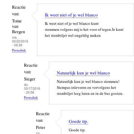
Reactie
van:
Ik weet niet of je wel blanco
Toine
Ik weet niet of je wel blanco kunt
van
stemmen.volgens mij is het voor of tegen.Je kunt
Bergen
het stembiljet wel ongeldig maken
ma,
02/22/2016
- 09:39
Permalink
Als
Reactie
antwoord
van:
op
Natuurlijk kun je wel blanco
Sieger
goed
Natuurlijk kun je wel blanco stemmen!
do,
verhaal.
Stempas inleveren en vervolgens het
03/17/2016
Maar:
- 20:58
stembiljet leeg laten en in de bus gooien.
Permalink
waarom
door
Als
arnold
antwoord
Reactie
van
op
van:
Goede tip.
kalken
Ik
Peter
Goede tip.
weet
zo,