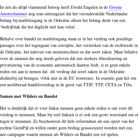
In een als altijd vlammend betoog heeft Ewald Engelen in de
Groene
Amsterdammer
nog eens uiteengezet dat het veronderstelde Nederlandse
belang bij markttoegang in de Oekraïne alleen het belang dient van een
‘bedrijfstak die het daglicht niet kan velen’.
Behalve over handel en markttoegang staan er in het verdrag ook prachtige
passages over het tegengaan van corruptie, het versterken van de rechtsorde in
de Oekraïne, het naleven van mensenrechten en dat soort zaken. Maar behalve
voor de mensen die nog steeds geloven dat een sterkere liberalisering en
privatisering van de economie automatisch daartoe leidt, is er geen enkele
reden om aan te nemen dat dit verdrag dat soort zaken in de Oekraïne
dichterbij zal brengen. (Ook niet in de EU trouwens). In essentie gaat het om
een neoliberaal handelsverdrag in de geest van TTIP, TTP, CETA en TiSa.
Samen met Wilders en Baudet
Het is duidelijk dat er voor linkse mensen geen enkele reden is om voor dit
verdrag te stemmen. Maar bij veel linksen is er ook een grote weerstand om er
tegen te stemmen. Ze beschouwen dit hele referendum als een opzet van het
rechtse GeenPijl en willen onder geen beding geassocieerd worden met een
nee-campagne waarin mensen als Wilders en Baudet een rol spelen.