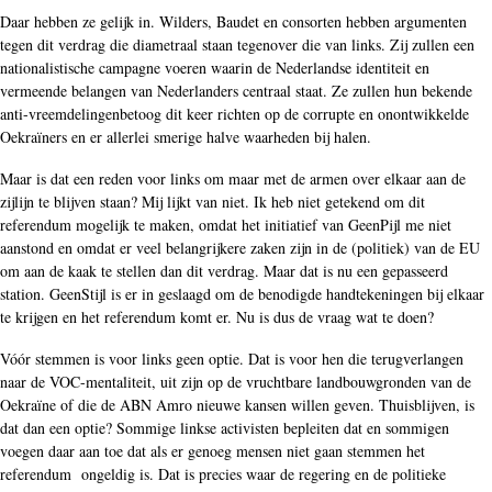
Daar hebben ze gelijk in. Wilders, Baudet en consorten hebben argumenten
tegen dit verdrag die diametraal staan tegenover die van links. Zij zullen een
nationalistische campagne voeren waarin de Nederlandse identiteit en
vermeende belangen van Nederlanders centraal staat. Ze zullen hun bekende
anti-vreemdelingenbetoog dit keer richten op de corrupte en onontwikkelde
Oekraïners en er allerlei smerige halve waarheden bij halen.
Maar is dat een reden voor links om maar met de armen over elkaar aan de
zijlijn te blijven staan? Mij lijkt van niet. Ik heb niet getekend om dit
referendum mogelijk te maken, omdat het initiatief van GeenPijl me niet
aanstond en omdat er veel belangrijkere zaken zijn in de (politiek) van de EU
om aan de kaak te stellen dan dit verdrag. Maar dat is nu een gepasseerd
station. GeenStijl is er in geslaagd om de benodigde handtekeningen bij elkaar
te krijgen en het referendum komt er. Nu is dus de vraag wat te doen?
Vóór stemmen is voor links geen optie. Dat is voor hen die terugverlangen
naar de VOC-mentaliteit, uit zijn op de vruchtbare landbouwgronden van de
Oekraïne of die de ABN Amro nieuwe kansen willen geven. Thuisblijven, is
dat dan een optie? Sommige linkse activisten bepleiten dat en sommigen
voegen daar aan toe dat als er genoeg mensen niet gaan stemmen het
referendum ongeldig is. Dat is precies waar de regering en de politieke