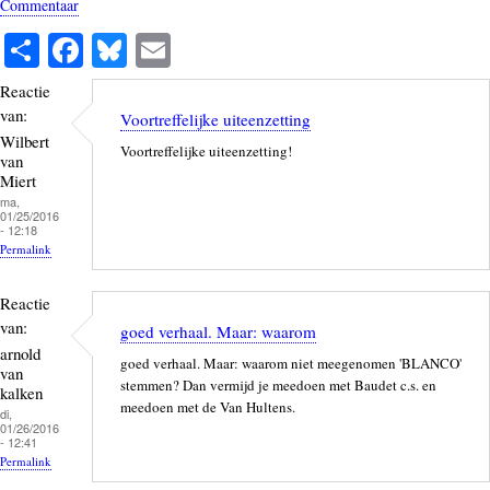
Commentaar
S
Fa
Bl
E
ha
ce
ue
m
Reactie
re
bo
sk
ail
van:
Voortreffelijke uiteenzetting
ok
y
Wilbert
Voortreffelijke uiteenzetting!
van
Miert
ma,
01/25/2016
- 12:18
Permalink
Reactie
van:
goed verhaal. Maar: waarom
arnold
goed verhaal. Maar: waarom niet meegenomen 'BLANCO'
van
stemmen? Dan vermijd je meedoen met Baudet c.s. en
kalken
meedoen met de Van Hultens.
di,
01/26/2016
- 12:41
Permalink