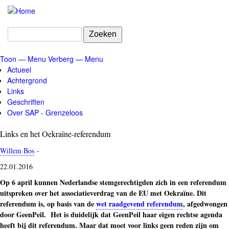
Overslaan
en
naar
Zoeken
de
inhoud
Toon — Menu
Verberg — Menu
gaan
Menu
Actueel
Achtergrond
Links
Geschriften
Over SAP - Grenzeloos
Links en het Oekraïne-referendum
Willem Bos
-
22.01.2016
Op 6 april kunnen Nederlandse stemgerechtigden zich in een referendum
uitspreken over het associatieverdrag van de EU met Oekraïne. Dit
referendum is, op basis van de
wet raadgevend referendum
, afgedwongen
door GeenPeil. Het is duidelijk dat GeenPeil haar eigen rechtse agenda
heeft bij dit referendum. Maar dat moet voor links geen reden zijn om