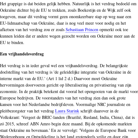
Het grappige is dat beiden gelijk hebben. Natuurlijk is het verdrag bedoeld om
Oekraïne dichter bij de EU te trekken, zoals Boekestijn en de Wijk zelf ook
toegeven, maar dit verdrag vormt geen onomkeerbare stap op weg naar een
EU-lidmaatschap van Oekraïne, daar is nog veel meer voor nodig en het
afketsen van het verdrag zou er zoals
Sebastiaan Princen
opmerkt ook toe
kunnen leiden dat er andere wegen gezocht worden om Oekraïne meer aan de
EU te binden.
Een vrijhandelsverdrag
Het verdrag is in ieder geval wel een vrijhandelsverdrag. De belangrijkste
doelstelling van het verdrag is 'de geleidelijke integratie van Oekraïne in de
interne markt van de EU.' (Art 1 lid 2 d.) Daarvoor moet Oekraïne
hervormingen doorvoeren gericht op liberalisering en privatisering van zijn
economie. In de praktijk betekent dat vooral het opengooien van de markt voor
Europese bedrijven. De voorstanders van het verdrag zien dan ook grote
kansen voor het Nederlandse bedrijfsleven. Voormalige NRC journaliste en
pleitbezorgster van het verdrag
Laura Starink
schrijft daarover in de
Volkskrant: 'Vergeet de BRIC-landen (Brazilië, Rusland, India, China), dat is
zó 2015, schreef ABN Amro begin deze maand. Bij de opkomende markten
staat Oekraïne nu bovenaan.' En ze vervolgt: 'Volgens de Europese Bank voor
Wederopbouw en Ontwikkeling is het land grotendeels veilig en door zijn