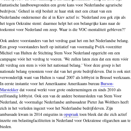
fantastische landbouwgronden een grote kans voor Nederlandse agrarische
bedrijven.' Geheel in stijl besluit ze haar stuk met een citaat van een
Nederlandse ondernemer die al in Kiev actief is: 'Nederland zou gek zijn als
het tegen Oekraïne stemt: daarmee helpt het een belangrijke kans naar de
toekomst voor Nederland om zeep. Waar is die VOC-mentaliteit gebleven?!'
Ook andere voorstanders van het verdrag gaat het om het Nederlandse belang.
Een groep voorstanders heeft op initiatief van voormalig PvdA-voorzitter
Michiel van Hulten de
Stichting Stem Voor Nederland
opgericht om een
campagne vóór het verdrag te voeren. 'We zullen laten zien dat een stem vóór
dit verdrag een stem is vóór het nationaal belang.' Voor deze groep is het
nationale belang synoniem voor dat van het grote bedrijfsleven. Dat is ook niet
verwonderlijk want van Hulten is vanaf 2007 als lobbyist in Brussel werkzaam.
In eerste instantie voor het Amerikaanse Amerikaans bureau
Burson-
Marstekker
dat vooral werkt voor grote ondernemingen en sinds 2010 als
zelfstandig lobbyist. Ook een van de andere bestuursleden van Stem Voor
Nederland, de voormalige Nederlandse ambassadeur Pieter Jan Wolthers heeft
zich in het verleden ingezet voor het Nederlandse bedrijfsleven. Zijn
ambassade kwam in 2014 enigszins in
opspraak
toen bleek dat die zich actief
inzette om belastingfaciliteiten in Nederland voor Oekraïense oligarchen aan te
bieden.