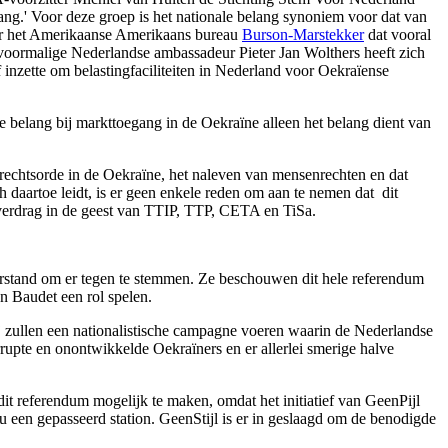
lang.' Voor deze groep is het nationale belang synoniem voor dat van
voor het Amerikaanse Amerikaans bureau
Burson-Marstekker
dat vooral
voormalige Nederlandse ambassadeur Pieter Jan Wolthers heeft zich
f inzette om belastingfaciliteiten in Nederland voor Oekraïense
 belang bij markttoegang in de Oekraïne alleen het belang dient van
 rechtsorde in de Oekraïne, het naleven van mensenrechten en dat
 daartoe leidt, is er geen enkele reden om aan te nemen dat dit
lsverdrag in de geest van TTIP, TTP, CETA en TiSa.
weerstand om er tegen te stemmen. Ze beschouwen dit hele referendum
n Baudet een rol spelen.
ij zullen een nationalistische campagne voeren waarin de Nederlandse
rupte en onontwikkelde Oekraïners en er allerlei smerige halve
 dit referendum mogelijk te maken, omdat het initiatief van GeenPijl
nu een gepasseerd station. GeenStijl is er in geslaagd om de benodigde