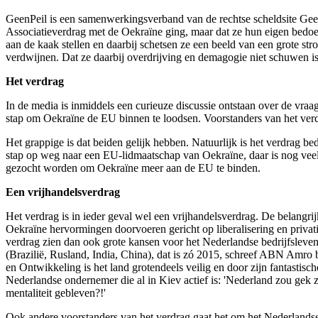
GeenPeil is een samenwerkingsverband van de rechtse scheldsite GeenSt
Associatieverdrag met de Oekraïne ging, maar dat ze hun eigen bedo
aan de kaak stellen en daarbij schetsen ze een beeld van een grote s
verdwijnen. Dat ze daarbij overdrijving en demagogie niet schuwen i
Het verdrag
In de media is inmiddels een curieuze discussie ontstaan over de vra
stap om Oekraïne de EU binnen te loodsen. Voorstanders van het ver
Het grappige is dat beiden gelijk hebben. Natuurlijk is het verdrag 
stap op weg naar een EU-lidmaatschap van Oekraïne, daar is nog veel
gezocht worden om Oekraïne meer aan de EU te binden.
Een vrijhandelsverdrag
Het verdrag is in ieder geval wel een vrijhandelsverdrag. De belangrijk
Oekraïne hervormingen doorvoeren gericht op liberalisering en privat
verdrag zien dan ook grote kansen voor het Nederlandse bedrijfsleve
(Brazilië, Rusland, India, China), dat is zó 2015, schreef ABN Am
en Ontwikkeling is het land grotendeels veilig en door zijn fantastisc
Nederlandse ondernemer die al in Kiev actief is: 'Nederland zou gek 
mentaliteit gebleven?!'
Ook andere voorstanders van het verdrag gaat het om het Nederlandse