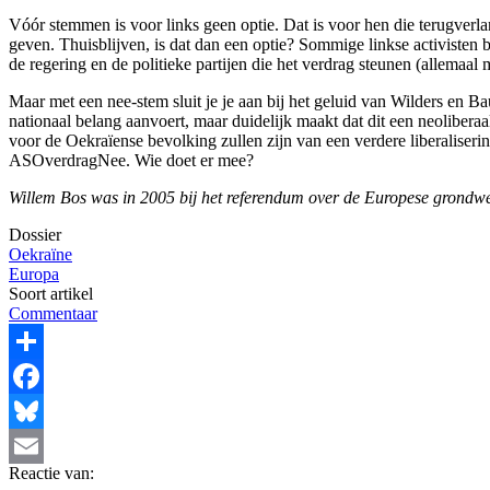
Vóór stemmen is voor links geen optie. Dat is voor hen die terugve
geven. Thuisblijven, is dat dan een optie? Sommige linkse activisten
de regering en de politieke partijen die het verdrag steunen (allema
Maar met een nee-stem sluit je je aan bij het geluid van Wilders en B
nationaal belang aanvoert, maar duidelijk maakt dat dit een neoliber
voor de Oekraïense bevolking zullen zijn van een verdere liberaliseri
ASOverdragNee. Wie doet er mee?
Willem Bos was in 2005 bij het referendum over de Europese grondwe
Dossier
Oekraïne
Europa
Soort artikel
Commentaar
Share
Facebook
Bluesky
Reactie van:
Email