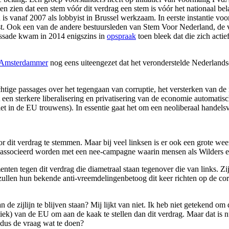
n zien dat een stem vóór dit verdrag een stem is vóór het nationaal be
en is vanaf 2007 als lobbyist in Brussel werkzaam. In eerste instantie 
st. Ook een van de andere bestuursleden van Stem Voor Nederland, de 
bassade kwam in 2014 enigszins in
opspraak
toen bleek dat die zich actie
 Amsterdammer
nog eens uiteengezet dat het veronderstelde Nederlandse
htige passages over het tegengaan van corruptie, het versterken van de
en sterkere liberalisering en privatisering van de economie automatisch
niet in de EU trouwens). In essentie gaat het om een neoliberaal hande
oor dit verdrag te stemmen. Maar bij veel linksen is er ook een grote 
geassocieerd worden met een nee-campagne waarin mensen als Wilders e
nten tegen dit verdrag die diametraal staan tegenover die van links. Z
 zullen hun bekende anti-vreemdelingenbetoog dit keer richten op de cor
de zijlijn te blijven staan? Mij lijkt van niet. Ik heb niet getekend om
tiek) van de EU om aan de kaak te stellen dan dit verdrag. Maar dat is 
 dus de vraag wat te doen?