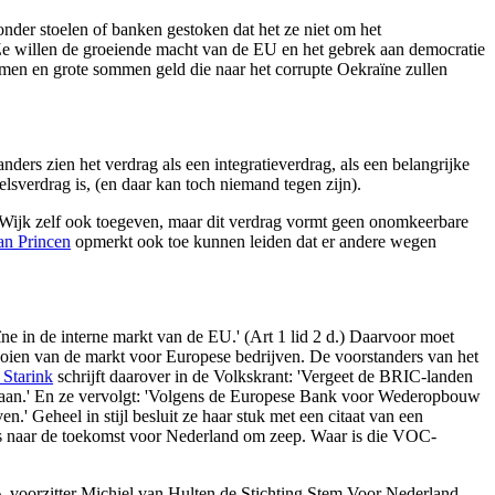
onder stoelen of banken gestoken dat het ze niet om het
Ze willen de groeiende macht van de EU en het gebrek aan democratie
komen en grote sommen geld die naar het corrupte Oekraïne zullen
nders zien het verdrag als een integratieverdrag, als een belangrijke
lsverdrag is, (en daar kan toch niemand tegen zijn).
de Wijk zelf ook toegeven, maar dit verdrag vormt geen onomkeerbare
an Princen
opmerkt ook toe kunnen leiden dat er andere wegen
aïne in de interne markt van de EU.' (Art 1 lid 2 d.) Daarvoor moet
gooien van de markt voor Europese bedrijven. De voorstanders van het
 Starink
schrijft daarover in de Volkskrant: 'Vergeet de BRIC-landen
enaan.' En ze vervolgt: 'Volgens de Europese Bank voor Wederopbouw
.' Geheel in stijl besluit ze haar stuk met een citaat van een
kans naar de toekomst voor Nederland om zeep. Waar is die VOC-
A-voorzitter Michiel van Hulten de
Stichting Stem Voor Nederland