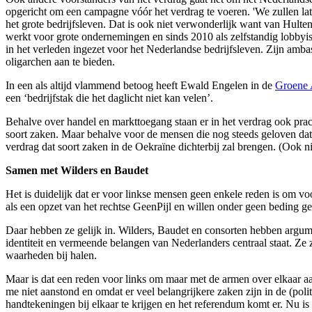
opgericht om een campagne vóór het verdrag te voeren. 'We zullen late
het grote bedrijfsleven. Dat is ook niet verwonderlijk want van Hult
werkt voor grote ondernemingen en sinds 2010 als zelfstandig lobbyi
in het verleden ingezet voor het Nederlandse bedrijfsleven. Zijn am
oligarchen aan te bieden.
In een als altijd vlammend betoog heeft Ewald Engelen in de
Groene
een ‘bedrijfstak die het daglicht niet kan velen’.
Behalve over handel en markttoegang staan er in het verdrag ook prac
soort zaken. Maar behalve voor de mensen die nog steeds geloven dat e
verdrag dat soort zaken in de Oekraïne dichterbij zal brengen. (Ook 
Samen met Wilders en Baudet
Het is duidelijk dat er voor linkse mensen geen enkele reden is om v
als een opzet van het rechtse GeenPijl en willen onder geen beding 
Daar hebben ze gelijk in. Wilders, Baudet en consorten hebben argume
identiteit en vermeende belangen van Nederlanders centraal staat. Ze
waarheden bij halen.
Maar is dat een reden voor links om maar met de armen over elkaar aan 
me niet aanstond en omdat er veel belangrijkere zaken zijn in de (poli
handtekeningen bij elkaar te krijgen en het referendum komt er. Nu is