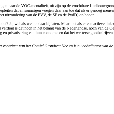
rlangen naar de VOC-mentaliteit, uit zijn op de vruchtbare landbouwg
 bepleiten dat en sommigen voegen daar aan toe dat als er genoeg mense
al met uitzondering van de PVV, de SP en de PvdD) op hopen.
audet? Ja, wel als we het daar bij laten. Maar niet als er een actieve 
aal verdrag is dat noch in het belang van de Nederlandse, noch van de 
ng en privatisering van hun economie en dat het westerse gootbedrijven 
t voorzitter van het Comité Grondwet Nee en is nu coördinator van de