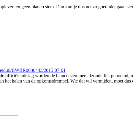
m oplevert en geen blanco stem. Dan kun je dus net zo goed niet gaan s
erheid.nl/BWBR0036443/2015-07-01
 In de officiële uitslag worden de blanco stemmen afzonderlijk genoemd,
n het halen van de opkomstdrempel. Wie dat wil vermijden, moet dus d