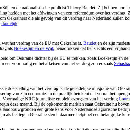
ijl en de nationalistische publicist Thierry Baudet. Zij hebben nooit 
eling hadden met het afdwingen van een referendum over het verdrag. 
troom Oekraïners die als gevolg van dit verdrag naar Nederland zullen 
s
duidelijk
.
ag wat het verdrag van de EU met Oekraïne is.
Baudet
en de zijn medesta
drag als
Boeke
stijn en de Wijk
benadrukken dat het slechts een vrijhande
bedoeld om Oekraïne dichter bij de EU te trekken, zoals Boekestijn en 
 meer voor nodig en het afketsen van het verdrag zou er zoals
Sebastia
ste doelstelling van het verdrag is 'de geleidelijke integratie van Oekr
isering van zijn economie. In de praktijk betekent dat vooral het open
n. Voormalige NRC journaliste en pleitbezorgster van het verdrag
Laura
ro begin deze maand. Bij de opkomende markten staat Oekraïne nu bov
he landbouwgronden een grote kans voor Nederlandse agrarische bedrijven
zijn als het tegen Oekraïne stemt: daarmee helpt het een belangrijke 
 belang. Een groep voorstanders heeft op initiatief van voormalig Pvd