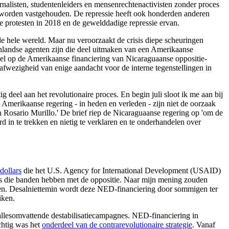
urnalisten, studentenleiders en mensenrechtenactivisten zonder proces
8 worden vastgehouden. De repressie heeft ook honderden anderen
e protesten in 2018 en de gewelddadige repressie ervan.
e hele wereld. Maar nu veroorzaakt de crisis diepe scheuringen
enlandse agenten zijn die deel uitmaken van een Amerikaanse
gel op de Amerikaanse financiering van Nicaraguaanse oppositie-
afwezigheid van enige aandacht voor de interne tegenstellingen in
ig deel aan het revolutionaire proces. En begin juli sloot ik me aan bij
 Amerikaanse regering - in heden en verleden - zijn niet de oorzaak
 Rosario Murillo.' De brief riep de Nicaraguaanse regering op 'om de
 in te trekken en nietig te verklaren en te onderhandelen over
dollars
die het U.S. Agency for International Development (USAID)
s die banden hebben met de oppositie. Naar mijn mening zouden
doen. Desalniettemin wordt deze NED-financiering door sommigen ter
iken.
llesomvattende destabilisatiecampagnes. NED-financiering in
chtig was het
onderdeel van de contrarevolutionaire strategie
. Vanaf