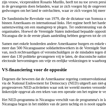
zijn vrouw, vicepresident Rosario Murillo, heeft tot nu toe zeven pres
in de gevangenis doen belanden, waar ze zich voegen bij de ongevee
gedwongen om het land te ontvluchten, waar ze zich voegen bij mee
De Sandinistische Revolutie van 1979, die de dictatuur van Somoza om
binnen Amerikaans en internationaal links. Het regime heeft het hard
samenzwering om een staatsgreep te plegen. Ter ondersteuning van de
organisaties. Hoewel de Verenigde Staten inderdaad bepaalde oppositi
Nicaragua die in de eerste plaats aanleiding hebben gegeven tot de cris
Samen met enkele honderden andere Amerikaanse burgers en enkele
meer dan 500 Nicaraguaanse solidariteitswerkers in de Verenigde Sta
van, noch rechtvaardigen of verontschuldigen ze de misdaden tegen d
meer dan 130 politieke gevangenen vrij te laten, de draconische natio
electorale hervormingen om vrije en eerlijke verkiezingen te waarborg
VS-financiering
voor de oppositie
Degenen die beweren dat de Amerikaanse regering contrarevolutionai
via de National Endowment for Democracy (NED) uitgeeft aan niet-g
progressieven NED-activiteiten waar ook ter wereld moeten veroordel
linkerzijde opgevat als een teken van een operatie om het regime te 
Het NED-programma in Nicaragua verschilt van de programma's in lan
Nicaragua begon in het midden van de jaren tachtig en is nooit opgeh