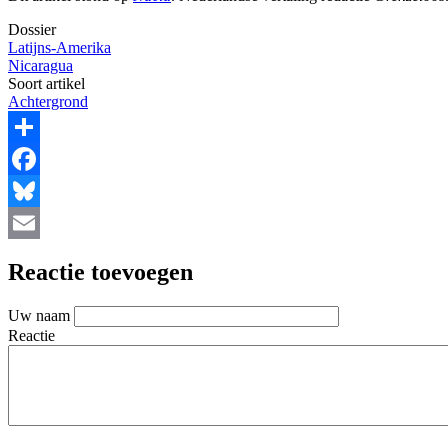
Dossier
Latijns-Amerika
Nicaragua
Soort artikel
Achtergrond
Share
Facebook
Bluesky
Email
Reactie toevoegen
Uw naam
Reactie