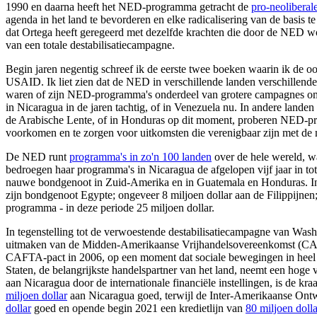
1990 en daarna heeft het NED-programma getracht de
pro-neoliberale
agenda in het land te bevorderen en elke radicalisering van de basis t
dat Ortega heeft geregeerd met dezelfde krachten die door de NED w
van een totale destabilisatiecampagne.
Begin jaren negentig schreef ik de eerste twee boeken waarin ik de
USAID. Ik liet zien dat de NED in verschillende landen verschillende
waren of zijn NED-programma's onderdeel van grotere campagnes om g
in Nicaragua in de jaren tachtig, of in Venezuela nu. In andere landen 
de Arabische Lente, of in Honduras op dit moment, proberen NED-pro
voorkomen en te zorgen voor uitkomsten die verenigbaar zijn met de m
De NED runt
programma's in zo'n 100 landen
over de hele wereld, w
bedroegen haar programma's in Nicaragua de afgelopen vijf jaar in tot
nauwe bondgenoot in Zuid-Amerika en in Guatemala en Honduras. In de
zijn bondgenoot Egypte; ongeveer 8 miljoen dollar aan de Filippijnen
programma - in deze periode 25 miljoen dollar.
In tegenstelling tot de verwoestende destabilisatiecampagne van Wash
uitmaken van de Midden-Amerikaanse Vrijhandelsovereenkomst (CAFTA
CAFTA-pact in 2006, op een moment dat sociale bewegingen in heel M
Staten, de belangrijkste handelspartner van het land, neemt een hoge
aan Nicaragua door de internationale financiële instellingen, is de k
miljoen dollar
aan Nicaragua goed, terwijl de Inter-Amerikaanse Ont
dollar
goed en opende begin 2021 een kredietlijn van
80 miljoen dolla