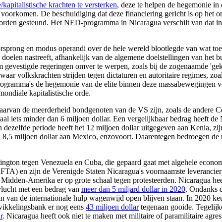
/kapitalistische krachten te versterken
, deze te helpen de hegemonie in 
e voorkomen. De beschuldiging dat deze financiering gericht is op het o
orden gesteund. Het NED-programma in Nicaragua verschilt van dat in 
 oorsprong en modus operandi over de hele wereld blootlegde van wat 
 doelen nastreeft, afhankelijk van de algemene doelstellingen van het 
evestigde regeringen omver te werpen, zoals bij de zogenaamde 'gekl
waar volkskrachten strijden tegen dictaturen en autoritaire regimes, zoa
gramma's de hegemonie van de elite binnen deze massabewegingen voor 
ondiale kapitalistische orde.
aarvan de meerderheid bondgenoten van de VS zijn, zoals de andere 
aal iets minder dan 6 miljoen dollar. Een vergelijkbaar bedrag heeft de
zelfde periode heeft het 12 miljoen dollar uitgegeven aan Kenia, zijn
; 8,5 miljoen dollar aan Mexico, enzovoort. Daarentegen bedroegen de u
ington tegen Venezuela en Cuba, die gepaard gaat met algehele economi
) en zijn de Verenigde Staten Nicaragua's voornaamste leverancier 
idden-Amerika er op grote schaal tegen protesteerden. Nicaragua heef
 vlucht met een bedrag van
meer dan 5 miljard dollar in 2020
. Ondanks 
raan van de internationale hulp wagenwijd open blijven staan. In 2020 
wikkelingsbank er nog eens
43 miljoen dollar
tegenaan gooide. Tegelijk
r
. Nicaragua heeft ook niet te maken met militaire of paramilitaire agr