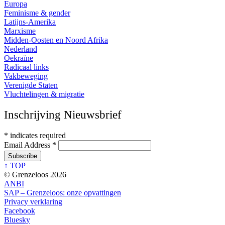
Europa
Feminisme & gender
Latijns-Amerika
Marxisme
Midden-Oosten en Noord Afrika
Nederland
Oekraïne
Radicaal links
Vakbeweging
Verenigde Staten
Vluchtelingen & migratie
Inschrijving Nieuwsbrief
*
indicates required
Email Address
*
↑ TOP
© Grenzeloos 2026
ANBI
SAP – Grenzeloos: onze opvattingen
Privacy verklaring
Facebook
Bluesky