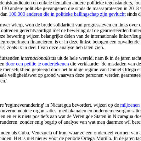
identskandidaten en enkele tientallen andere politieke tegenstanders, jo
r 130 andere politieke gevangenen die sinds de massaprotesten in 201
r dan
100.000 anderen die in politieke ballingschap zijn gevlucht
sinds d
ver wierp, won de brede solidariteit van progressieven en links over d
e optreden gerechtvaardigd met de bewering dat de gearresteerden buit
ze bewering wijzen belangrijke delen van de internationale linkervleu
egroeperingen financieren, is er in deze linkse betogen een opvallende 
is, zoals ik in deel I van deze analyse heb laten zien.
 duizenden
internacionalistas
uit de hele wereld, nam ik in de jaren tacht
ten
door een petitie te ondertekenen
die verklaarde: 'de misdaden van de
e menselijkheid gepleegd door het huidige regime van Daniel Ortega en
nale veiligheidswet op grond waarvan deze personen werden gearresteerd
en.'
re 'regimeverandering' in Nicaragua bevordert, wijzen op de
miljoenen 
ouvernementele organisaties, mediakanalen en ondernemersorganisatie
en en er is niets positiefs aan wat de Verenigde Staten in Nicaragua 
veranderen, zonder enig begrip of analyse van wat men daarmee wil bere
den als Cuba, Venezuela of Iran, waar ze een onderdeel vormen van a
ouden. Het is niet nieuw voor de periode Ortega-Murillo. In de jaren ta