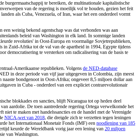
de burgermaatschappij te bereiken, de multinationale kapitalistische
mverwerpen van de regering is moeilijk vol te houden, gezien het feit
landen als Cuba, Venezuela, of Iran, waar het een onderdeel vormt
toen een weinig bekend agentschap was dat verbonden was aan
buitenlands beleid van Washington in elk land. In sommige landen
eurde revoluties' in Oost-Europa en voormalige Sovjetrepublieken,
ls in Zuid-Afrika tot de val van de apartheid in 1994, Egypte tijdens
democratisering te versterken om radicalisering van de basis te
Centraal-Amerikaanse republieken. Volgens
de NED-database
 NED in deze periode van vijf jaar uitgegeven in Colombia, zijn meest
 naaste bondgenoot in Oost-Afrika; ongeveer 8,5 miljoen dollar aan
itgaven in Cuba - onderdeel van een expliciet contrarevolutionair
sche blokkades en sancties, blijft Nicaragua tot op heden deel
van aardolie. De toen aantredende regering Ortega verwelkomde het
t niet te maken met handelssancties en de handel met de Verenigde
de
NICA-wet van 2018
, die dreigde zich te verzetten tegen leningen
keurde het Internationaal Monetair Fonds (IMF) een
noodlening van 185
ertijd keurde de Wereldbank vorig jaar een lening van
20 miljoen
essie van Washington.