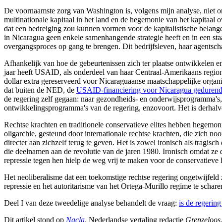
De voornaamste zorg van Washington is, volgens mijn analyse, niet om 
multinationale kapitaal in het land en de hegemonie van het kapitaal 
dat een bedreiging zou kunnen vormen voor de kapitalistische belangen 
in Nicaragua geen enkele samenhangende strategie heeft en in een staa
overgangsproces op gang te brengen. Dit bedrijfsleven, haar agents
Afhankelijk van hoe de gebeurtenissen zich ter plaatse ontwikkelen e
jaar heeft USAID, als onderdeel van haar Centraal-Amerikaans regionaa
dollar extra gereserveerd voor Nicaraguaanse maatschappelijke orga
dat buiten de NED, de
USAID-financiering voor Nicaragua gedurende 
de regering zelf gegaan: naar gezondheids- en onderwijsprogramma's, 
ontwikkelingsprogramma's van de regering, enzovoort. Het is derhal
Rechtse krachten en traditionele conservatieve elites hebben hegemoni
oligarchie, gesteund door internationale rechtse krachten, die zich 
directer aan zichzelf terug te geven. Het is zowel ironisch als tragis
die deelnamen aan de revolutie van de jaren 1980. Ironisch omdat ze 
repressie tegen hen hielp de weg vrij te maken voor de conservatieve
Het neoliberalisme dat een toekomstige rechtse regering ongetwijfeld z
repressie en het autoritarisme van het Ortega-Murillo regime te schar
Deel I van deze tweedelige analyse behandelt de vraag:
is de regerin
Dit artikel stond op
Nacla
. Nederlandse vertaling redactie
Grenzeloos