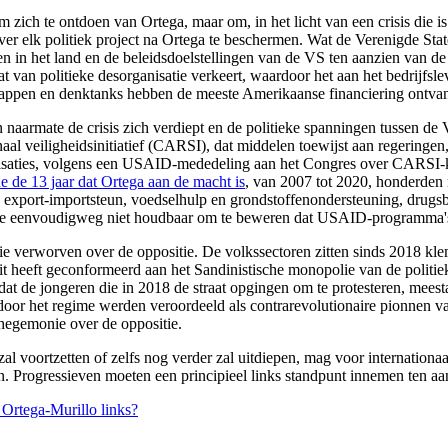
zich te ontdoen van Ortega, maar om, in het licht van een crisis die is
over elk politiek project na Ortega te beschermen. Wat de Verenigde St
in het land en de beleidsdoelstellingen van de VS ten aanzien van de re
t van politieke desorganisatie verkeert, waardoor het aan het bedrijfsl
chappen en denktanks hebben de meeste Amerikaanse financiering ontv
n naarmate de crisis zich verdiept en de politieke spanningen tussen 
l veiligheidsinitiatief (CARSI), dat middelen toewijst aan regeringen, 
nisaties, volgens een USAID-mededeling aan het Congres over CARSI-k
de 13 jaar dat Ortega aan de macht is
, van 2007 tot 2020, honderden 
export-importsteun, voedselhulp en grondstoffenondersteuning, drugsbes
ve eenvoudigweg niet houdbaar om te beweren dat USAID-programma's i
e verworven over de oppositie. De volkssectoren zitten sinds 2018 klem
nooit heeft geconformeerd aan het Sandinistische monopolie van de poli
ch dat de jongeren die in 2018 de straat opgingen om te protesteren, me
door het regime werden veroordeeld als contrarevolutionaire pionnen v
 hegemonie over de oppositie.
al voortzetten of zelfs nog verder zal uitdiepen, mag voor internationa
en. Progressieven moeten een principieel links standpunt innemen ten aan
g Ortega-Murillo links?
.