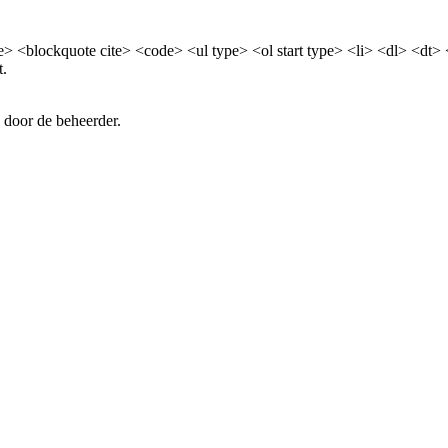
> <blockquote cite> <code> <ul type> <ol start type> <li> <dl> <dt>
t.
 door de beheerder.