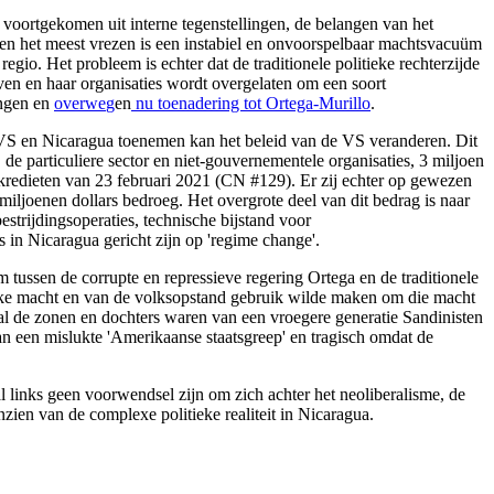
 voortgekomen uit interne tegenstellingen, de belangen van het
aten het meest vrezen is een instabiel en onvoorspelbaar machtsvacuüm
gio. Het probleem is echter dat de traditionele politieke rechterzijde
even en haar organisaties wordt overgelaten om een soort
angen en
overwe
g
en
nu toenadering tot Ortega-Murillo
.
de VS en Nicaragua toenemen kan het beleid van de VS veranderen. Dit
de particuliere sector en niet-gouvernementele organisaties, 3 miljoen
redieten van 23 februari 2021 (CN #129). Er zij echter op gewezen
miljoenen dollars bedroeg. Het overgrote deel van dit bedrag is naar
trijdingsoperaties, technische bijstand voor
n Nicaragua gericht zijn op 'regime change'.
 tussen de corrupte en repressieve regering Ortega en de traditionele
tieke macht en van de volksopstand gebruik wilde maken om die macht
estal de zonen en dochters waren van een vroegere generatie Sandinisten
an een mislukte 'Amerikaanse staatsgreep' en tragisch omdat de
al links geen voorwendsel zijn om zich achter het neoliberalisme, de
zien van de complexe politieke realiteit in Nicaragua.