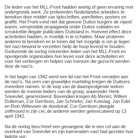
De leden van het MLL-Front hadden weinig of geen ervaring met
ondergronds werk. Ze probeerden Nederlandse arbeiders te
bereiken door middel van tijdschriften, pamfletten, posters en
graffiti. Het Front vond niet dat gewone Duitse burgers de vijand
waren, verspreidde propaganda onder Duitse soldaten en
smokkelde illegale publicaties Duitsland in. Hoeveel effect deze
activiteiten hadden, is moeilijk in te schatten. Maar proberen
anderen te bereiken en te tonen dat het mogelijk is om je tegen
het nazi-bewind te verzetten hielp de hoop levend te houden.
Gedurende de oorlog riskeerden leden van het MLL-Front en
opvolgende organisaties hun leven voor deze activiteiten en
voor het verbergen en helpen van mensen die gezocht werden
door de nazi's.
In het begin van 1942 werd een lid van het Front verraden aan
de nazi's. Na uren van gruwelijke marteling kregen de Duitsers
meerdere namen. In de loop van de daaropvolgende weken
werden de meeste leiders van de groep, waaronder Henk
Sneevliet, gearresteerd. Bovendien kregen Ab Menist, Willem
Dolleman, Cor Gerritsen, Jan Schriefer, Jan Koeslag, Jan Edel
en Rein Witteveen de doodstraf. Cor Gerritsen pleegde
zelfmoord in zijn cel, de anderen werden geëxecuteerd op 13
april 1942.
Na de oorlog beschreef een gevangene die in een cel aan de
overkant van Sneevliet en zijn kameraden vast had gezeten hun
laatste uur: