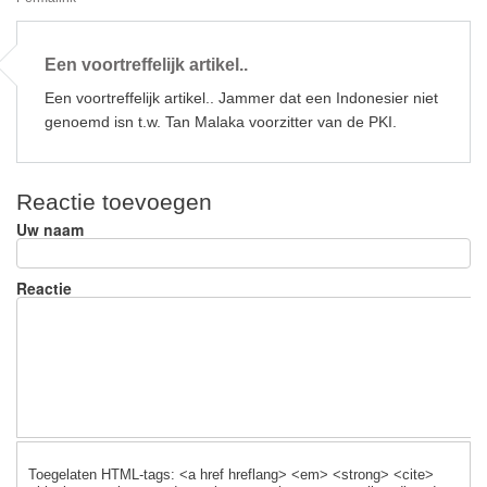
o
o
Een voortreffelijk artikel..
k
Een voortreffelijk artikel.. Jammer dat een Indonesier niet
genoemd isn t.w. Tan Malaka voorzitter van de PKI.
Reactie toevoegen
Uw naam
Reactie
Toegelaten HTML-tags: <a href hreflang> <em> <strong> <cite>