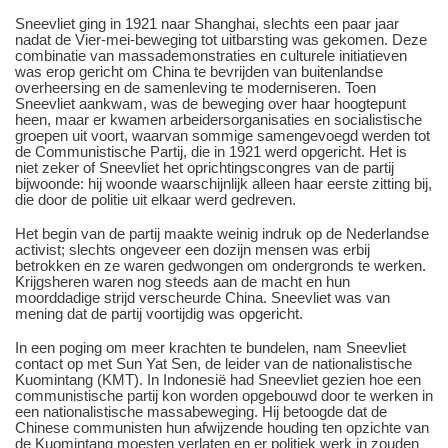
Sneevliet ging in 1921 naar Shanghai, slechts een paar jaar
nadat de Vier-mei-beweging tot uitbarsting was gekomen. Deze
combinatie van massademonstraties en culturele initiatieven
was erop gericht om China te bevrijden van buitenlandse
overheersing en de samenleving te moderniseren. Toen
Sneevliet aankwam, was de beweging over haar hoogtepunt
heen, maar er kwamen arbeidersorganisaties en socialistische
groepen uit voort, waarvan sommige samengevoegd werden tot
de Communistische Partij, die in 1921 werd opgericht. Het is
niet zeker of Sneevliet het oprichtingscongres van de partij
bijwoonde: hij woonde waarschijnlijk alleen haar eerste zitting bij,
die door de politie uit elkaar werd gedreven.
Het begin van de partij maakte weinig indruk op de Nederlandse
activist; slechts ongeveer een dozijn mensen was erbij
betrokken en ze waren gedwongen om ondergronds te werken.
Krijgsheren waren nog steeds aan de macht en hun
moorddadige strijd verscheurde China. Sneevliet was van
mening dat de partij voortijdig was opgericht.
In een poging om meer krachten te bundelen, nam Sneevliet
contact op met Sun Yat Sen, de leider van de nationalistische
Kuomintang (KMT). In Indonesië had Sneevliet gezien hoe een
communistische partij kon worden opgebouwd door te werken in
een nationalistische massabeweging. Hij betoogde dat de
Chinese communisten hun afwijzende houding ten opzichte van
de Kuomintang moesten verlaten en er politiek werk in zouden