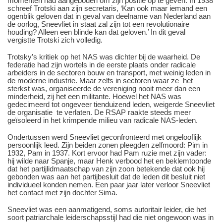
momenten had aangeboden om zijn positie op te geven. In 1938
schreef Trotski aan zijn secretaris, ‘Kan ook maar iemand een
ogenblik geloven dat in geval van deelname van Nederland aan
de oorlog, Sneevliet in staat zal zijn tot een revolutionaire
houding? Alleen een blinde kan dat geloven.’ In dit geval
vergistte Trotski zich volledig.
Trotsky’s kritiek op het NAS was dichter bij de waarheid. De
federatie had zijn wortels in de eerste plaats onder radicale
arbeiders in de sectoren bouw en transport, met weinig leden in
de moderne industrie. Maar zelfs in sectoren waar ze het
sterkst was, organiseerde de vereniging nooit meer dan een
minderheid, zij het een militante. Hoewel het NAS was
gedecimeerd tot ongeveer tienduizend leden, weigerde Sneevliet
de organisatie te verlaten. De RSAP raakte steeds meer
geïsoleerd in het krimpende milieu van radicale NAS-leden.
Ondertussen werd Sneevliet geconfronteerd met ongelooflijk
persoonlijk leed. Zijn beiden zonen pleegden zelfmoord: Pim in
1932, Pam in 1937. Kort ervoor had Pam ruzie met zijn vader:
hij wilde naar Spanje, maar Henk verbood het en beklemtoonde
dat het partijlidmaatschap van zijn zoon betekende dat ook hij
gebonden was aan het partijbesluit dat de leden dit besluit niet
individueel konden nemen. Een paar jaar later verloor Sneevliet
het contact met zijn dochter Sima.
Sneevliet was een aanmatigend, soms autoritair leider, die het
soort patriarchale leiderschapsstijl had die niet ongewoon was in