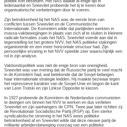
politiek kon besteden. Het NAS daalde al enige tijd in
ledenaantal en Sneevliet probeerde het tij te keren door
organisatorische verbeteringen door te voeren.
Zijn betrokkenheid bij het NAS was de eerste bron van
conflicten tussen Sneevliet en de Communistische
Internationale. De Komintern wilde dat partijleden werkten in
massa-vakbewegingen in plaats van zich af te sluiten in kleinere
radicale formaties zoals het NAS. Sneevliet voerde aan dat in
tegenstelling tot het grotere NVV, het NAS politieke stakingen
organiseerde en een meer horizontale structuur had. Zijn
persoonlijke ervaring in het NVV speelde zeer waarschijnlijk een
rol in zijn analyse.
Vakbondspolitiek was niet de enige bron van onenigheid.
Sneevliet was van mening dat de Russische partij te veel macht
in de Komintern had, wat betekende dat de Sovjet-belangen
haar internationale strategie leidden. Hij maakte bezwaar tegen
het repressieve karakter van de Sovjet-Unie en begon de kant
van Leon Trotski en zijn Linkse Oppositie te kiezen.
In 1927 probeerde de Komintern de Nederlandse communisten
te dwingen om binnen het NVV te werken en dus verlieten
Sneevliet en zijn aanhangers de CPN. Twee jaar later richtten zij
de Revolutionair Socialistische Partij (RSP) op. Een sterke
syndicalistische stroming in het NAS wees politieke
betrokkenheid af en Sneevliet wilde dat deze nieuwe partij de
militante arbeidersbeweging voorzag van een politieke