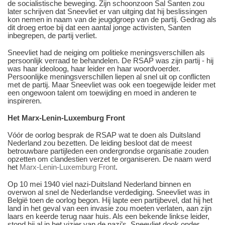
de socialistische beweging. Zijn schoonzoon Sal Santen zou
later schrijven dat Sneevliet er van uitging dat hij beslissingen
kon nemen in naam van de jeugdgroep van de partij. Gedrag als
dit droeg ertoe bij dat een aantal jonge activisten, Santen
inbegrepen, de partij verliet.
Sneevliet had de neiging om politieke meningsverschillen als
persoonlijk verraad te behandelen. De RSAP was zijn partij - hij
was haar ideoloog, haar leider en haar woordvoerder.
Persoonlijke meningsverschillen liepen al snel uit op conflicten
met de partij. Maar Sneevliet was ook een toegewijde leider met
een ongewoon talent om toewijding en moed in anderen te
inspireren.
Het Marx-Lenin-Luxemburg Front
Vóór de oorlog besprak de RSAP wat te doen als Duitsland
Nederland zou bezetten. De leiding besloot dat de meest
betrouwbare partijleden een ondergrondse organisatie zouden
opzetten om clandestien verzet te organiseren. De naam werd
het
Marx-Lenin-Luxemburg Front
.
Op 10 mei 1940 viel nazi-Duitsland Nederland binnen en
overwon al snel de Nederlandse verdediging. Sneevliet was in
België toen de oorlog begon. Hij lapte een partijbevel, dat hij het
land in het geval van een invasie zou moeten verlaten, aan zijn
laars en keerde terug naar huis. Als een bekende linkse leider,
stond hij al in het vizier van de nazi’s. Sneevliet dook onder,