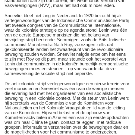
standpunten dan zijn concurrent, het Nederlands Verbond van
Vakverenigingen (NVV), maar het had ook minder leden.
Sneevliet bleef niet lang in Nederland. In 1920 bezocht hij als
vertegenwoordiger van de Indonesische Communistische Partij
het tweede congres van de Communistische Internationale,
waar de koloniale strategie op de agenda stond. Lenin was één
van de eerste Europese marxisten die het belang van
bevrijdingsstrijd herkende. Sommigen, zoals de Brits-Indische
communist
Manabendra Nath Roy
, voorzagen zelfs dat
gekoloniseerde landen het zwaartepunt van de revolutionaire
beweging zouden worden. Sneevliet neigde ertoe om het eens
te zijn met Roy op dit punt, maar steunde ook het voorstel van
Lenin dat communisten in de koloniën burgerlijk-democratische
bewegingen moesten steunen – op voorwaarde dat deze
samenwerking de sociale strijd niet beperkte.
De antikoloniale strijd vertegenwoordigde een nieuw terrein voor
veel marxisten en Sneevliet was één van de weinige mensen
die ervaring had met het organiseren van een socialistische
beweging in een koloniale context. Met de steun van Lenin werd
hij secretaris van de Commissie van de Komintern voor
Nationaliteiten en het Koloniale Vraagstuk en lid van de leiding
van de Komintern. Hij werd belast met de opbouw van
Komintern-activiteiten in Azië en één van zijn eerste opdrachten
was om naar China te gaan, contact te leggen met radicale
groepen, informatie te verzamelen over de bewegingen daar en
de mogelijkheden voor het communisme te onderzoeken.