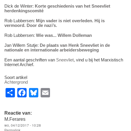
Dick de Winter:
Korte geschiedenis van het Sneevliet
herdenkingscomité
Rob Lubbersen:
Mijn vader is niet overleden. Hij is
vermoord. Door de nazi’s.
Rob Lubbersen:
Wie was
... Willem Dolleman
Jan Willem Stutje:
De plaats van Henk Sneevliet in de
nationale en internationale arbeidersbeweging
Een aantal geschriften van
Sneevliet
, vind u bij het Marxistisch
Internet Archief.
Soort artikel
Achtergrond
S
F
Bl
E
h
a
u
m
ar
c
e
ail
Reactie van:
e
e
sk
M.Ferares
wo, 04/12/2017 - 10:28
b
y
Permalink