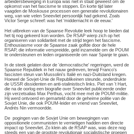
arbeidersbeweging in Europa was niet in staat geweest om de
opkomst van het fascisme te stoppen. En korte tijd later
vaagden de Moskouse processen een generatie revolutionairen
weg, van wie velen Sneevliet persoonlijk had gekend. Zoals
Victor Serge schreef: was het ‘middernacht in de eeuw.’
Het uitbreken van de Spaanse Revolutie leek hoop te bieden dat
het tij nog gekeerd kon worden. De RSAP wierp zich op het
organiseren van solidariteit met de strijd tegen het fascisme.
Enthousiasme voor de Spaanse zaak golfde door de hele
RSAP, die informatie verspreidde, geld inzamelde om de POUM
te ondersteunen en leden organiseerde om naar Spanje te gaan.
In de steek gelaten door de 'democratische' regeringen, werd de
Spaanse Republiek in het nauw gedreven, terwijl Franco's
fascisten steun van Mussolini's Italië en nazi-Duitsland kregen.
Hoewel de Sovjet-Unie de Republikeinen steunde, onderdrukte
de USSR dissidenten en anti-stalinistisch links. Piet van 't Hart,
die na de oorlog een biografie over Sneevliet publiceerde onder
zijn verzetsalias Max Perthus, vocht mee met de POUM-militie.
Hij werd ontvoerd en gemarteld door de geheime politie van de
Sovjet Unie, die ook POUM-leider en vriend van Sneevliet,
Andrés Nin vermoordde.
De pogingen van de Sovjet Unie om bewegingen van
oppositionele communisten te vernietigen hadden een directe
impact op Sneevliet. Zo klein als de RSAP was, was deze nog
steeds een van de grootste revolutionair socialistische groepen