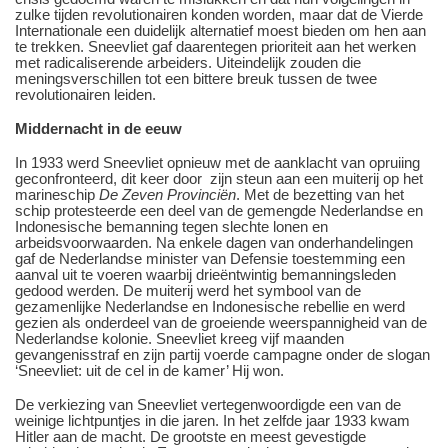
zulke tijden revolutionairen konden worden, maar dat de Vierde
Internationale een duidelijk alternatief moest bieden om hen aan
te trekken. Sneevliet gaf daarentegen prioriteit aan het werken
met radicaliserende arbeiders. Uiteindelijk zouden die
meningsverschillen tot een bittere breuk tussen de twee
revolutionairen leiden.
Middernacht in de eeuw
In 1933 werd Sneevliet opnieuw met de aanklacht van opruiing
geconfronteerd, dit keer door zijn steun aan een muiterij op het
marineschip
De Zeven Provinciën
. Met de bezetting van het
schip protesteerde een deel van de gemengde Nederlandse en
Indonesische bemanning tegen slechte lonen en
arbeidsvoorwaarden. Na enkele dagen van onderhandelingen
gaf de Nederlandse minister van Defensie toestemming een
aanval uit te voeren waarbij drieëntwintig bemanningsleden
gedood werden. De muiterij werd het symbool van de
gezamenlijke Nederlandse en Indonesische rebellie en werd
gezien als onderdeel van de groeiende weerspannigheid van de
Nederlandse kolonie. Sneevliet kreeg vijf maanden
gevangenisstraf en zijn partij voerde campagne onder de slogan
‘Sneevliet: uit de cel in de kamer’ Hij won.
De verkiezing van Sneevliet vertegenwoordigde een van de
weinige lichtpuntjes in die jaren. In het zelfde jaar 1933 kwam
Hitler aan de macht. De grootste en meest gevestigde