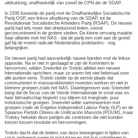
uitdrukking, onafhankelijk van zowel de CPN als de SDAP.
In 1935 fuseerde de partij met de Onafhankelijke Socialistische
Partij OSP, een linkse afsplitsing van de SDAP, tot de
Revolutionair Socialistische Arbeiders Partij (RSAP). De nieuwe
partij had iets meer dan drieduizend leden, vooral
geconcentreerd in de grotere steden. De kleine omvang maakte
haar alliantie met het NAS - dat de partij een voet aan de grond
gaf bij de meest radicale Nederlandse proletariërs - nog
belangrijker.
De nieuwe partij had aanvankelijk nauwe banden met de linkse
oppositie. Na er niet in geslaagd te zijn de Komintern te
hervormen, wilden Sneevliet en Trotski allebei een nieuwe
Internationale oprichten, maar ze waren het niet helemaal over
alle punten eens. Trotski stelde op de eerste plaats dat
communisten in massavakbonden moesten werken en niet in
kleinere groepen zoals het NAS. Daartegenover was Sneevliet
bang dat de focus van de Vierde Internationale te smal was en
haar lidmaatschap beperkt zou blijven tot marginale, puur
trotskistische groepen. Sneevliet wilde samenwerken met
groepen zoals de Engelse
Independent Labour Party
(ILP) en de
Spaanse
Partido Obrero de Unificación Marxista
(POUM), maar
Trotsky hekelde deze partijen als centristen die niet konden
kiezen tussen revolutie en hervormingen.
Trotski dacht dat de leiders van deze bewegingen in tijden van
crisis gedoemd waren te mislukken en dat hun volgelingen in