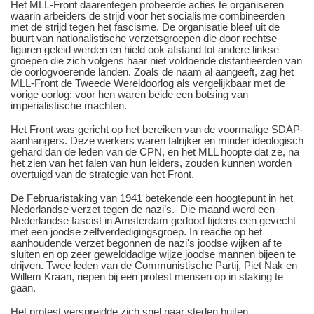
Het MLL-Front daarentegen probeerde acties te organiseren
waarin arbeiders de strijd voor het socialisme combineerden
met de strijd tegen het fascisme. De organisatie bleef uit de
buurt van nationalistische verzetsgroepen die door rechtse
figuren geleid werden en hield ook afstand tot andere linkse
groepen die zich volgens haar niet voldoende distantieerden van
de oorlogvoerende landen. Zoals de naam al aangeeft, zag het
MLL-Front de Tweede Wereldoorlog als vergelijkbaar met de
vorige oorlog: voor hen waren beide een botsing van
imperialistische machten.
Het Front was gericht op het bereiken van de voormalige SDAP-
aanhangers. Deze werkers waren talrijker en minder ideologisch
gehard dan de leden van de CPN, en het MLL hoopte dat ze, na
het zien van het falen van hun leiders, zouden kunnen worden
overtuigd van de strategie van het Front.
De Februaristaking van 1941 betekende een hoogtepunt in het
Nederlandse verzet tegen de nazi’s. Die maand werd een
Nederlandse fascist in Amsterdam gedood tijdens een gevecht
met een joodse zelfverdedigingsgroep. In reactie op het
aanhoudende verzet begonnen de nazi's joodse wijken af te
sluiten en op zeer gewelddadige wijze joodse mannen bijeen te
drijven. Twee leden van de Communistische Partij, Piet Nak en
Willem Kraan, riepen bij een protest mensen op in staking te
gaan.
Het protest verspreidde zich snel naar steden buiten