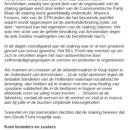
Amsterdam waarbij een groot deel van de organisatie van de
staking gedaan werd door leden van de Communistische Partij.
Maar de staking werd gewelddadig onderdrukt. Maurice
Ferares, één van de CPN-leden die het beroemde pamflet
waarin wordt opgeroepen tot de werkonderbreking typte, zei
later: ’niemand kan het eigendom van de staking claimen. Het
was een actie van de gehele bevolking van Amsterdam tegen
de anti-Joodse maatregelen van de bezettende nazi's.’
In de dagen voorafgaand aan de staking was er al een groeiend
gevoel van onrust geweest. Het MLL-Front riep mensen op om
zich te verzetten tegen het nazi-antisemitisme door
zelfverdedigingsgroepen te vormen en protesten te organiseren:
Als mannen en vrouwen uit de arbeiderswijken te hoop lopen in
de Jodenbuurt van Amsterdam... zij de strijd opnemen tegen de
betaalde bandieten van de Hollandse nationaal-socialistische
beweging, dan hebben wij te maken met een prachtuiting van
spontane solidariteit die in de bedrijven in hogere en meer
afdoende vorm tot uiting moet komen. … Stroomt uit de
fabrieken, verlaat de werven en de werken en sluit je in massa
aan bij jullie in de buurten strijdende klassegenoten
Sneevliet en zijn kameraden dachten dat de staking bewees dat
een Derde Front mogelijk was.
Kom broeders en zusters