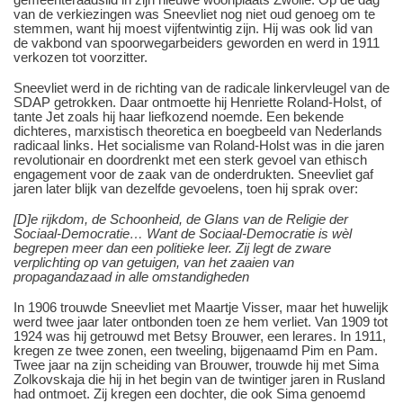
van de verkiezingen was Sneevliet nog niet oud genoeg om te
stemmen, want hij moest vijfentwintig zijn. Hij was ook lid van
de vakbond van spoorwegarbeiders geworden en werd in 1911
verkozen tot voorzitter.
Sneevliet werd in de richting van de radicale linkervleugel van de
SDAP getrokken. Daar ontmoette hij Henriette Roland-Holst, of
tante Jet zoals hij haar liefkozend noemde. Een bekende
dichteres, marxistisch theoretica en boegbeeld van Nederlands
radicaal links. Het socialisme van Roland-Holst was in die jaren
revolutionair en doordrenkt met een sterk gevoel van ethisch
engagement voor de zaak van de onderdrukten. Sneevliet gaf
jaren later blijk van dezelfde gevoelens, toen hij sprak over:
[D]e rijkdom, de Schoonheid, de Glans van de Religie der
Sociaal-Democratie… Want de Sociaal-Democratie is w
è
l
begrepen meer dan een politieke leer. Zij legt de zware
verplichting op van getuigen, van het zaaien van
propagandazaad in alle omstandigheden
In 1906 trouwde Sneevliet met Maartje Visser, maar het huwelijk
werd twee jaar later ontbonden toen ze hem verliet. Van 1909 tot
1924 was hij getrouwd met Betsy Brouwer, een lerares. In 1911,
kregen ze twee zonen, een tweeling, bijgenaamd Pim en Pam.
Twee jaar na zijn scheiding van Brouwer, trouwde hij met Sima
Zolkovskaja die hij in het begin van de twintiger jaren in Rusland
had ontmoet. Zij kregen een dochter, die ook Sima genoemd