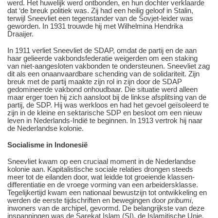
werd. Het huwelijk werd ontbonden, en hun dochter verklaarde
dat ‘de breuk politiek was. Zij had een heilig geloof in Stalin,
terwijl Sneevliet een tegenstander van de Sovjet-leider was
geworden. In 1931 trouwde hij met Wilhelmina Hendrika
Draaijer.
In 1911 verliet Sneevliet de SDAP, omdat de partij en de aan
haar gelieerde vakbondsfederatie weigerden om een staking
van niet-aangesloten vakbonden te ondersteunen. Sneevliet zag
dit als een onaanvaardbare schending van de solidariteit. Zijn
breuk met de partij maakte zijn rol in zijn door de SDAP
gedomineerde vakbond onhoudbaar. Die situatie werd alleen
maar erger toen hij zich aansloot bij de linkse afsplitsing van de
partij, de SDP. Hij was werkloos en had het gevoel geïsoleerd te
zijn in de kleine en sektarische SDP en besloot om een nieuw
leven in Nederlands-Indië te beginnen. In 1913 vertrok hij naar
de Nederlandse kolonie.
Socialisme in Indonesië
Sneevliet kwam op een cruciaal moment in de Nederlandse
kolonie aan. Kapitalistische sociale relaties drongen steeds
meer tot de eilanden door, wat leidde tot groeiende klassen-
differentiatie en de vroege vorming van een arbeidersklasse.
Tegelijkertijd kwam een nationaal bewustzijn tot ontwikkeling en
werden de eerste tijdschriften en bewegingen door
pribumi
,
inwoners van de archipel, gevormd. De belangrijkste van deze
inspanningen was de Sarekat Islam (SI), de Islamitische Unie.