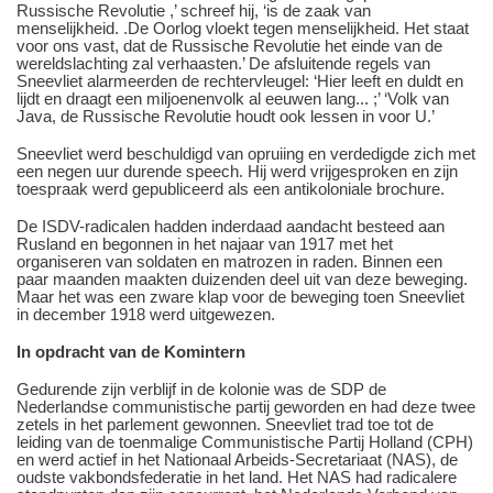
Russische Revolutie ,’ schreef hij, ‘is de zaak van
menselijkheid. .De Oorlog vloekt tegen menselijkheid. Het staat
voor ons vast, dat de Russische Revolutie het einde van de
wereldslachting zal verhaasten.’ De afsluitende regels van
Sneevliet alarmeerden de rechtervleugel: ‘Hier leeft en duldt en
lijdt en draagt een miljoenenvolk al eeuwen lang... ;’ ‘Volk van
Java, de Russische Revolutie houdt ook lessen in voor U.’
Sneevliet werd beschuldigd van opruiing en verdedigde zich met
een negen uur durende speech. Hij werd vrijgesproken en zijn
toespraak werd gepubliceerd als een antikoloniale brochure.
De ISDV-radicalen hadden inderdaad aandacht besteed aan
Rusland en begonnen in het najaar van 1917 met het
organiseren van soldaten en matrozen in raden. Binnen een
paar maanden maakten duizenden deel uit van deze beweging.
Maar het was een zware klap voor de beweging toen Sneevliet
in december 1918 werd uitgewezen.
In opdracht van de Komintern
Gedurende zijn verblijf in de kolonie was de SDP de
Nederlandse communistische partij geworden en had deze twee
zetels in het parlement gewonnen. Sneevliet trad toe tot de
leiding van de toenmalige Communistische Partij Holland (CPH)
en werd actief in het Nationaal Arbeids-Secretariaat (NAS), de
oudste vakbondsfederatie in het land. Het NAS had radicalere