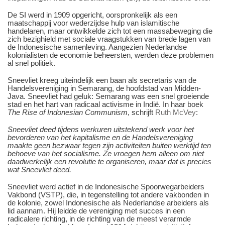
De SI werd in 1909 opgericht, oorspronkelijk als een
maatschappij voor wederzijdse hulp van islamitische
handelaren, maar ontwikkelde zich tot een massabeweging die
zich bezighield met sociale vraagstukken van brede lagen van
de Indonesische samenleving. Aangezien Nederlandse
kolonialisten de economie beheersten, werden deze problemen
al snel politiek.
Sneevliet kreeg uiteindelijk een baan als secretaris van de
Handelsvereniging in Semarang, de hoofdstad van Midden-
Java. Sneevliet had geluk: Semarang was een snel groeiende
stad en het hart van radicaal activisme in Indië. In haar boek
The Rise of Indonesian Communism
, schrijft
Ruth McVey
:
Sneevliet deed tijdens werkuren uitstekend werk voor het
bevorderen van het kapitalisme en de Handelsvereniging
maakte geen bezwaar tegen zijn activiteiten buiten werktijd ten
behoeve van het socialisme. Ze vroegen hem alleen om niet
daadwerkelijk een revolutie te organiseren, maar dat is precies
wat Sneevliet deed.
Sneevliet werd actief in de Indonesische Spoorwegarbeiders
Vakbond (VSTP), die, in tegenstelling tot andere vakbonden in
de kolonie, zowel Indonesische als Nederlandse arbeiders als
lid aannam. Hij leidde de vereniging met succes in een
radicalere richting, in de richting van de meest verarmde