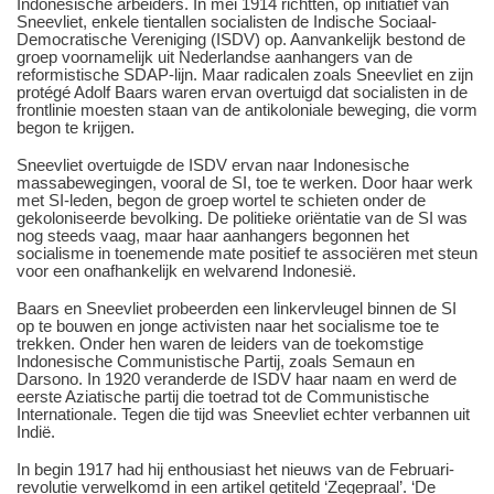
Indonesische arbeiders. In mei 1914 richtten, op initiatief van
Sneevliet, enkele tientallen socialisten de Indische Sociaal-
Democratische Vereniging (ISDV) op. Aanvankelijk bestond de
groep voornamelijk uit Nederlandse aanhangers van de
reformistische SDAP-lijn. Maar radicalen zoals Sneevliet en zijn
protégé Adolf Baars waren ervan overtuigd dat socialisten in de
frontlinie moesten staan van de antikoloniale beweging, die vorm
begon te krijgen.
Sneevliet overtuigde de ISDV ervan naar Indonesische
massabewegingen, vooral de SI, toe te werken. Door haar werk
met SI-leden, begon de groep wortel te schieten onder de
gekoloniseerde bevolking. De politieke oriëntatie van de SI was
nog steeds vaag, maar haar aanhangers begonnen het
socialisme in toenemende mate positief te associëren met steun
voor een onafhankelijk en welvarend Indonesië.
Baars en Sneevliet probeerden een linkervleugel binnen de SI
op te bouwen en jonge activisten naar het socialisme toe te
trekken. Onder hen waren de leiders van de toekomstige
Indonesische Communistische Partij, zoals Semaun en
Darsono. In 1920 veranderde de ISDV haar naam en werd de
eerste Aziatische partij die toetrad tot de Communistische
Internationale. Tegen die tijd was Sneevliet echter verbannen uit
Indië.
In begin 1917 had hij enthousiast het nieuws van de Februari-
revolutie verwelkomd in een artikel getiteld ‘Zegepraal’. ‘De