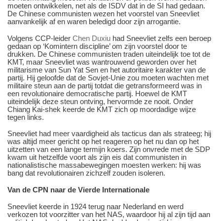
moeten ontwikkelen, net als de ISDV dat in de SI had gedaan.
De Chinese communisten wezen het voorstel van Sneevliet
aanvankelijk af en waren beledigd door zijn arrogantie.
Volgens CCP-leider
Chen Duxiu
had Sneevliet zelfs een beroep
gedaan op ‘Komintern discipline’ om zijn voorstel door te
drukken. De Chinese communisten traden uiteindelijk toe tot de
KMT, maar Sneevliet was wantrouwend geworden over het
militarisme van Sun Yat Sen en het autoritaire karakter van de
partij. Hij geloofde dat de Sovjet-Unie zou moeten wachten met
militaire steun aan de partij totdat die getransformeerd was in
een revolutionaire democratische partij. Hoewel de KMT
uiteindelijk deze steun ontving, hervormde ze nooit. Onder
Chiang Kai-shek keerde de KMT zich op moordadige wijze
tegen links.
Sneevliet had meer vaardigheid als tacticus dan als strateeg; hij
was altijd meer gericht op het reageren op het nu dan op het
uitzetten van een lange termijn koers. Zijn onvrede met de SDP
kwam uit hetzelfde voort als zijn eis dat communisten in
nationalistische massabewegingen moesten werken: hij was
bang dat revolutionairen zichzelf zouden isoleren.
Van de CPN naar de Vierde Internationale
Sneevliet keerde in 1924 terug naar Nederland en werd
verkozen tot voorzitter van het NAS, waardoor hij al zijn tijd aan