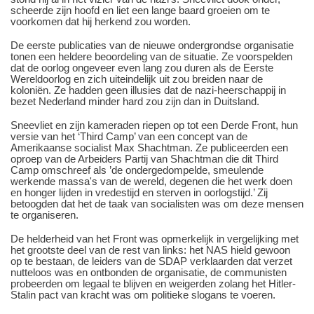
scheerde zijn hoofd en liet een lange baard groeien om te
voorkomen dat hij herkend zou worden.
De eerste publicaties van de nieuwe ondergrondse organisatie
tonen een heldere beoordeling van de situatie. Ze voorspelden
dat de oorlog ongeveer even lang zou duren als de Eerste
Wereldoorlog en zich uiteindelijk uit zou breiden naar de
koloniën. Ze hadden geen illusies dat de nazi-heerschappij in
bezet Nederland minder hard zou zijn dan in Duitsland.
Sneevliet en zijn kameraden riepen op tot een Derde Front, hun
versie van het ‘Third Camp’ van een concept van de
Amerikaanse socialist Max Shachtman. Ze publiceerden een
oproep van de Arbeiders Partij van Shachtman die dit Third
Camp omschreef als ’de ondergedompelde, smeulende
werkende massa's van de wereld, degenen die het werk doen
en honger lijden in vredestijd en sterven in oorlogstijd.’ Zij
betoogden dat het de taak van socialisten was om deze mensen
te organiseren.
De helderheid van het Front was opmerkelijk in vergelijking met
het grootste deel van de rest van links: het NAS hield gewoon
op te bestaan, de leiders van de SDAP verklaarden dat verzet
nutteloos was en ontbonden de organisatie, de communisten
probeerden om legaal te blijven en weigerden zolang het Hitler-
Stalin pact van kracht was om politieke slogans te voeren.