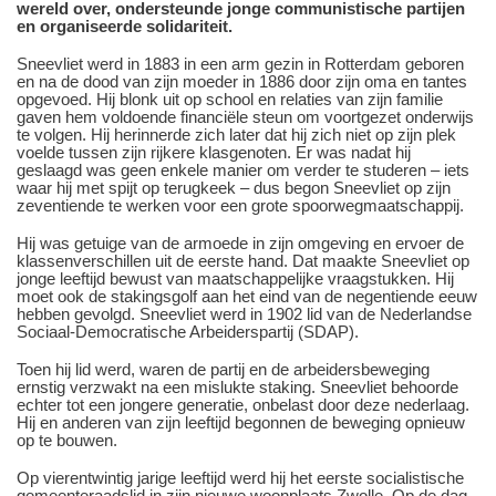
wereld over, ondersteunde jonge communistische partijen
en organiseerde solidariteit.
Sneevliet werd in 1883 in een arm gezin in Rotterdam geboren
en na de dood van zijn moeder in 1886 door zijn oma en tantes
opgevoed. Hij blonk uit op school en relaties van zijn familie
gaven hem voldoende financiële steun om voortgezet onderwijs
te volgen. Hij herinnerde zich later dat hij zich niet op zijn plek
voelde tussen zijn rijkere klasgenoten. Er was nadat hij
geslaagd was geen enkele manier om verder te studeren – iets
waar hij met spijt op terugkeek – dus begon Sneevliet op zijn
zeventiende te werken voor een grote spoorwegmaatschappij.
Hij was getuige van de armoede in zijn omgeving en ervoer de
klassenverschillen uit de eerste hand. Dat maakte Sneevliet op
jonge leeftijd bewust van maatschappelijke vraagstukken. Hij
moet ook de stakingsgolf aan het eind van de negentiende eeuw
hebben gevolgd. Sneevliet werd in 1902 lid van de Nederlandse
Sociaal-Democratische Arbeiderspartij (SDAP).
Toen hij lid werd, waren de partij en de arbeidersbeweging
ernstig verzwakt na een mislukte staking. Sneevliet behoorde
echter tot een jongere generatie, onbelast door deze nederlaag.
Hij en anderen van zijn leeftijd begonnen de beweging opnieuw
op te bouwen.
Op vierentwintig jarige leeftijd werd hij het eerste socialistische
gemeenteraadslid in zijn nieuwe woonplaats Zwolle. Op de dag