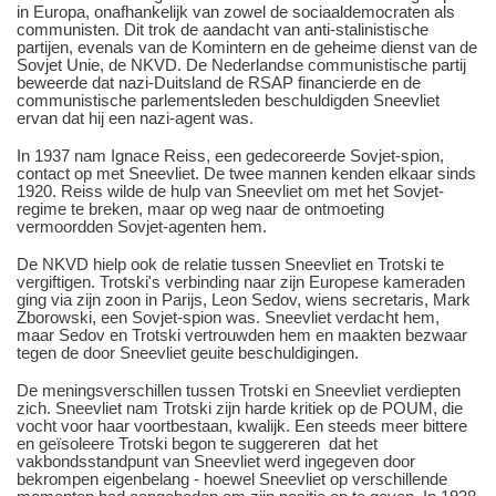
in Europa, onafhankelijk van zowel de sociaaldemocraten als
communisten. Dit trok de aandacht van anti-stalinistische
partijen, evenals van de Komintern en de geheime dienst van de
Sovjet Unie, de NKVD. De Nederlandse communistische partij
beweerde dat nazi-Duitsland de RSAP financierde en de
communistische parlementsleden beschuldigden Sneevliet
ervan dat hij een nazi-agent was.
In 1937 nam Ignace Reiss, een gedecoreerde Sovjet-spion,
contact op met Sneevliet. De twee mannen kenden elkaar sinds
1920. Reiss wilde de hulp van Sneevliet om met het Sovjet-
regime te breken, maar op weg naar de ontmoeting
vermoordden Sovjet-agenten hem.
De NKVD hielp ook de relatie tussen Sneevliet en Trotski te
vergiftigen. Trotski's verbinding naar zijn Europese kameraden
ging via zijn zoon in Parijs, Leon Sedov, wiens secretaris, Mark
Zborowski, een Sovjet-spion was. Sneevliet verdacht hem,
maar Sedov en Trotski vertrouwden hem en maakten bezwaar
tegen de door Sneevliet geuite beschuldigingen.
De meningsverschillen tussen Trotski en Sneevliet verdiepten
zich. Sneevliet nam Trotski zijn harde kritiek op de POUM, die
vocht voor haar voortbestaan, kwalijk. Een steeds meer bittere
en geïsoleere Trotski begon te suggereren dat het
vakbondsstandpunt van Sneevliet werd ingegeven door
bekrompen eigenbelang - hoewel Sneevliet op verschillende