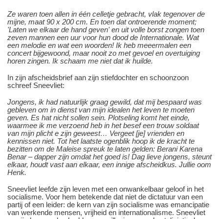
Ze waren toen allen in één celletje gebracht, vlak tegenover de
mijne, maat 90 x 200 cm. En toen dat ontroerende moment;
'Laten we elkaar de hand geven' en uit volle borst zongen toen
zeven mannen een uur voor hun dood de Internationale. Wat
een melodie en wat een woorden! Ik heb meeermalen een
concert bijgewoond, maar nooit zo met gevoel en overtuiging
horen zingen. Ik schaam me niet dat ik huilde.
In zijn afscheidsbrief aan zijn stiefdochter en schoonzoon
schreef Sneevliet:
Jongens, ik had natuurlijk graag gewild, dat mij bespaard was
gebleven om in dienst van mijn idealen het leven te moeten
geven. Es hat nicht sollen sein. Plotseling komt het einde,
waarmee ik me verzoend heb in het besef een trouw soldaat
van mijn plicht e zijn geweest… Vergeet [je] vrienden en
kennissen niet. Tot het laatste ogenblik hoop ik de kracht te
bezitten om de Maleise spreuk te laten gelden: Berani Karena
Benar – dapper zijn omdat het goed is! Dag lieve jongens, steunt
elkaar, houdt vast aan elkaar, een innige afscheidkus. Jullie oom
Henk.
Sneevliet leefde zijn leven met een onwankelbaar geloof in het
socialisme. Voor hem betekende dat niet de dictatuur van een
partij of een leider: de kern van zijn socialisme was emancipatie
van werkende mensen, vrijheid en internationalisme. Sneevliet