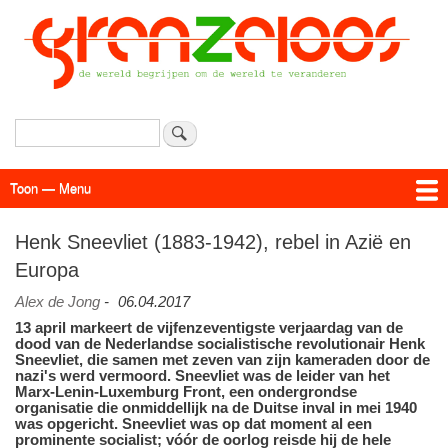
Overslaan
en
naar
de
inhoud
gaan
Zoeken
Toon — Menu
Menu
Actueel
Achtergrond
Links
Geschriften
Over SAP - Grenzeloos
Henk Sneevliet (1883-1942), rebel in Azië en
Europa
Alex de Jong
-
06.04.2017
13 april markeert de vijfenzeventigste verjaardag van de
dood van de Nederlandse socialistische revolutionair Henk
Sneevliet, die samen met zeven van zijn kameraden door de
nazi's werd vermoord. Sneevliet was de leider van het
Marx-Lenin-Luxemburg Front, een ondergrondse
organisatie die onmiddellijk na de Duitse inval in mei 1940
was opgericht. Sneevliet was op dat moment al een
prominente socialist; vóór de oorlog reisde hij de hele