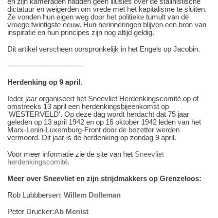
en zijn kameraden hadden geen illusies over de stalinistische
dictatuur en weigerden om vrede met het kapitalisme te sluiten.
Ze vonden hun eigen weg door het politieke tumult van de
vroege twintigste eeuw. Hun herinneringen blijven een bron van
inspiratie en hun principes zijn nog altijd geldig.
Dit artikel verscheen oorspronkelijk in het Engels op Jacobin.
-------------------------------
Herdenking op 9 april.
Ieder jaar organiseert het Sneevliet Herdenkingscomité op of
omstreeks 13 april een herdenkingsbijeenkomst op
'WESTERVELD'. Op deze dag wordt herdacht dat 75 jaar
geleden op 13 april 1942 en op 16 oktober 1942 leden van het
Marx-Lenin-Luxemburg-Front door de bezetter werden
vermoord. Dit jaar is de herdenking op zondag 9 april.
Voor meer informatie zie de site van het
Sneevliet
herdenkingscomité
.
Meer over Sneevliet en zijn strijdmakkers op Grenzeloos:
Rob Lubbbersen:
Willem Dolleman
Peter Drucker:
Ab Menist