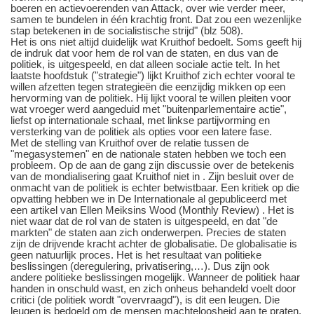
boeren en actievoerenden van Attack, over wie verder meer,
samen te bundelen in één krachtig front. Dat zou een wezenlijke
stap betekenen in de socialistische strijd" (blz 508).
Het is ons niet altijd duidelijk wat Kruithof bedoelt. Soms geeft hij
de indruk dat voor hem de rol van de staten, en dus van de
politiek, is uitgespeeld, en dat alleen sociale actie telt. In het
laatste hoofdstuk ("strategie") lijkt Kruithof zich echter vooral te
willen afzetten tegen strategieën die eenzijdig mikken op een
hervorming van de politiek. Hij lijkt vooral te willen pleiten voor
wat vroeger werd aangeduid met "buitenparlementaire actie",
liefst op internationale schaal, met linkse partijvorming en
versterking van de politiek als opties voor een latere fase.
Met de stelling van Kruithof over de relatie tussen de
"megasystemen" en de nationale staten hebben we toch een
probleem. Op de aan de gang zijn discussie over de betekenis
van de mondialisering gaat Kruithof niet in . Zijn besluit over de
onmacht van de politiek is echter betwistbaar. Een kritiek op die
opvatting hebben we in De Internationale al gepubliceerd met
een artikel van Ellen Meiksins Wood (Monthly Review) . Het is
niet waar dat de rol van de staten is uitgespeeld, en dat "de
markten" de staten aan zich onderwerpen. Precies de staten
zijn de drijvende kracht achter de globalisatie. De globalisatie is
geen natuurlijk proces. Het is het resultaat van politieke
beslissingen (deregulering, privatisering,…). Dus zijn ook
andere politieke beslissingen mogelijk. Wanneer de politiek haar
handen in onschuld wast, en zich onheus behandeld voelt door
critici (de politiek wordt "overvraagd"), is dit een leugen. Die
leugen is bedoeld om de mensen machteloosheid aan te praten.