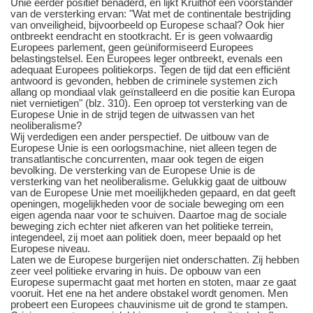
Unie eerder positief benaderd, en lijkt Kruithof een voorstander
van de versterking ervan: "Wat met de continentale bestrijding
van onveiligheid, bijvoorbeeld op Europese schaal? Ook hier
ontbreekt eendracht en stootkracht. Er is geen volwaardig
Europees parlement, geen geüniformiseerd Europees
belastingstelsel. Een Europees leger ontbreekt, evenals een
adequaat Europees politiekorps. Tegen de tijd dat een efficiënt
antwoord is gevonden, hebben de criminele systemen zich
allang op mondiaal vlak geïnstalleerd en die positie kan Europa
niet vernietigen" (blz. 310). Een oproep tot versterking van de
Europese Unie in de strijd tegen de uitwassen van het
neoliberalisme?
Wij verdedigen een ander perspectief. De uitbouw van de
Europese Unie is een oorlogsmachine, niet alleen tegen de
transatlantische concurrenten, maar ook tegen de eigen
bevolking. De versterking van de Europese Unie is de
versterking van het neoliberalisme. Gelukkig gaat de uitbouw
van de Europese Unie met moeilijkheden gepaard, en dat geeft
openingen, mogelijkheden voor de sociale beweging om een
eigen agenda naar voor te schuiven. Daartoe mag de sociale
beweging zich echter niet afkeren van het politieke terrein,
integendeel, zij moet aan politiek doen, meer bepaald op het
Europese niveau.
Laten we de Europese burgerijen niet onderschatten. Zij hebben
zeer veel politieke ervaring in huis. De opbouw van een
Europese supermacht gaat met horten en stoten, maar ze gaat
vooruit. Het ene na het andere obstakel wordt genomen. Men
probeert een Europees chauvinisme uit de grond te stampen.