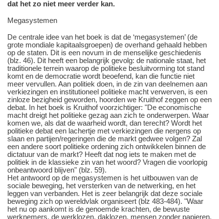
dat het zo niet meer verder kan.
Megasystemen
De centrale idee van het boek is dat de ‘megasystemen’ (de
grote mondiale kapitaalsgroepen) de overhand gehaald hebben
op de staten. Dit is een novum in de menselijke geschiedenis
(blz. 46). Dit heeft een belangrijk gevolg: de nationale staat, het
traditionele terrein waarop de politieke besluitvorming tot stand
komt en de democratie wordt beoefend, kan die functie niet
meer vervullen. Aan politiek doen, in de zin van deelnemen aan
verkiezingen en institutioneel politieke macht verwerven, is een
zinloze bezigheid geworden, hoorden we Kruithof zeggen op een
debat. In het boek is Kruithof voorzichtiger: "De economische
macht dreigt het politieke gezag aan zich te onderwerpen. Waar
komen we, als dat de waarheid wordt, dan terecht? Wordt het
politieke debat een lachertje met verkiezingen die nergens op
slaan en partijen/regeringen die de markt gedwee volgen? Zal
een andere soort politieke ordening zich ontwikkelen binnen de
dictatuur van de markt? Heeft dat nog iets te maken met de
politiek in de klassieke zin van het woord? Vragen die voorlopig
onbeantwoord blijven" (blz. 59).
Het antwoord op de megasystemen is het uitbouwen van de
sociale beweging, het versterken van de netwerking, en het
leggen van verbanden. Het is zeer belangrijk dat deze sociale
beweging zich op wereldvlak organiseert (blz 483-484). "Waar
het nu op aankomt is de genoemde krachten, de bewuste
werknemers, de werklozen, daklozen, mensen zonder papieren,