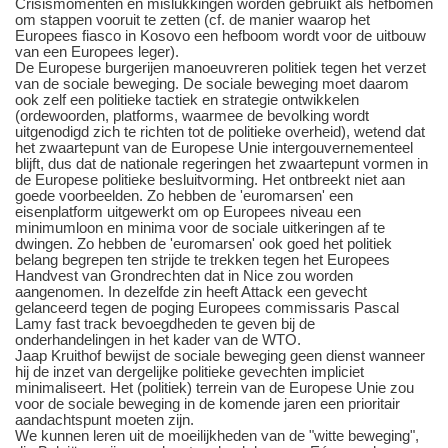
Crisismomenten en mislukkingen worden gebruikt als hefbomen
om stappen vooruit te zetten (cf. de manier waarop het
Europees fiasco in Kosovo een hefboom wordt voor de uitbouw
van een Europees leger).
De Europese burgerijen manoeuvreren politiek tegen het verzet
van de sociale beweging. De sociale beweging moet daarom
ook zelf een politieke tactiek en strategie ontwikkelen
(ordewoorden, platforms, waarmee de bevolking wordt
uitgenodigd zich te richten tot de politieke overheid), wetend dat
het zwaartepunt van de Europese Unie intergouvernementeel
blijft, dus dat de nationale regeringen het zwaartepunt vormen in
de Europese politieke besluitvorming. Het ontbreekt niet aan
goede voorbeelden. Zo hebben de 'euromarsen' een
eisenplatform uitgewerkt om op Europees niveau een
minimumloon en minima voor de sociale uitkeringen af te
dwingen. Zo hebben de 'euromarsen' ook goed het politiek
belang begrepen ten strijde te trekken tegen het Europees
Handvest van Grondrechten dat in Nice zou worden
aangenomen. In dezelfde zin heeft Attack een gevecht
gelanceerd tegen de poging Europees commissaris Pascal
Lamy fast track bevoegdheden te geven bij de
onderhandelingen in het kader van de WTO.
Jaap Kruithof bewijst de sociale beweging geen dienst wanneer
hij de inzet van dergelijke politieke gevechten impliciet
minimaliseert. Het (politiek) terrein van de Europese Unie zou
voor de sociale beweging in de komende jaren een prioritair
aandachtspunt moeten zijn.
We kunnen leren uit de moeilijkheden van de "witte beweging",