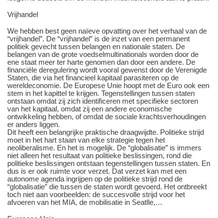
Vrijhandel
We hebben best geen naïeve opvatting over het verhaal van de
“vrijhandel”. De “vrijhandel” is de inzet van een permanent
politiek gevecht tussen belangen en nationale staten. De
belangen van de grote voedselmultinationals worden door de
ene staat meer ter harte genomen dan door een andere. De
financiële deregulering wordt vooral gewenst door de Verenigde
Staten, die via het financieel kapitaal parasiteren op de
wereldeconomie. De Europese Unie hoopt met de Euro ook een
stem in het kapittel te krijgen. Tegenstellingen tussen staten
ontstaan omdat zij zich identificeren met specifieke sectoren
van het kapitaal, omdat zij een andere economische
ontwikkeling hebben, of omdat de sociale krachtsverhoudingen
er anders liggen.
Dit heeft een belangrijke praktische draagwijdte. Politieke strijd
moet in het hart staan van elke strategie tegen het
neoliberalisme. En het is mogelijk. De “globalisatie” is immers
niet alleen het resultaat van politieke beslissingen, rond die
politieke beslissingen ontstaan tegenstellingen tussen staten. En
dus is er ook ruimte voor verzet. Dat verzet kan met een
autonome agenda ingrijpen op de politieke strijd rond de
“globalisatie” die tussen de staten wordt gevoerd. Het ontbreekt
toch niet aan voorbeelden: de succesvolle strijd voor het
afvoeren van het MIA, de mobilisatie in Seatlle,…