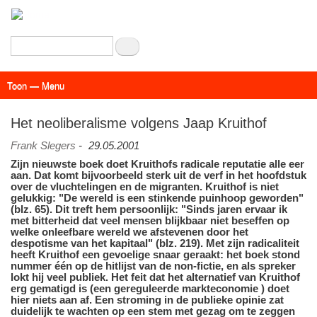
Overslaan
en
naar
Zoeken
de
inhoud
Toon — Menu
gaan
Menu
Actueel
Achtergrond
Links
Geschriften
Over SAP - Grenzeloos
Het neoliberalisme volgens Jaap Kruithof
Frank Slegers
-
29.05.2001
Zijn nieuwste boek doet Kruithofs radicale reputatie alle eer
aan. Dat komt bijvoorbeeld sterk uit de verf in het hoofdstuk
over de vluchtelingen en de migranten. Kruithof is niet
gelukkig: "De wereld is een stinkende puinhoop geworden"
(blz. 65). Dit treft hem persoonlijk: "Sinds jaren ervaar ik
met bitterheid dat veel mensen blijkbaar niet beseffen op
welke onleefbare wereld we afstevenen door het
despotisme van het kapitaal" (blz. 219). Met zijn radicaliteit
heeft Kruithof een gevoelige snaar geraakt: het boek stond
nummer één op de hitlijst van de non-fictie, en als spreker
lokt hij veel publiek. Het feit dat het alternatief van Kruithof
erg gematigd is (een gereguleerde markteconomie ) doet
hier niets aan af. Een stroming in de publieke opinie zat
duidelijk te wachten op een stem met gezag om te zeggen