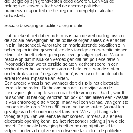
die België op zijn grondvesten deed daveren. Eén van de
belangrijke lessen is toch wel de enorme politieke
manoeuvrecapaciteit die het regime in dergelijke situaties
ontwikkelt.
Sociale beweging en politieke organisatie
Dat betekent niet dat er niets mis is aan de verhouding tussen
de sociale bewegingen en de politieke organisaties die er actief
in zijn, integendeel. Autoritaire en manipulerende praktijken zijn
schering en inslag geweest, en de vijandige concurrentie binnen
klein links heeft zeker geen positieve gevolgen gehad. Maar in
reactie op dat mislukken verdedigen dat het politieke terrein
(voorlopig) best wordt terzijde gelaten, getheoriseerd in een
verhaal over het verdwijnen van de betekenis van de staten
onder druk van de ‘megasystemen’, is een vlucht achteruit die
enkel tot een impasse kan leiden.
Een andere vraag is het wanneer de tijd rijp is het electorale
terrein te betreden. De balans aan de "linkerzijde van de
linkerzijde" lijkt erop te wijzen dat het te vroeg is. Daarbij wordt
misschien uit het oog verloren dat ook dit niet alleen een kwestie
is van chronologie (te vroeg), maar wel een verhaal van gemiste
kansen in de jaren '70 en '80, door tactische fouten (vooral ten
gevolge van het onderling sektarisme). Wie altijd bang is te
vroeg te zijn, kan wel eens te laat komen. Immers, als er een
electorale opening komt, zal het niet zonder belang zijn wie die
bezet. De sociale beweging heeft er belang bij dit actief te
volgen, anders dreigt ze in een tweede fase door de politieke