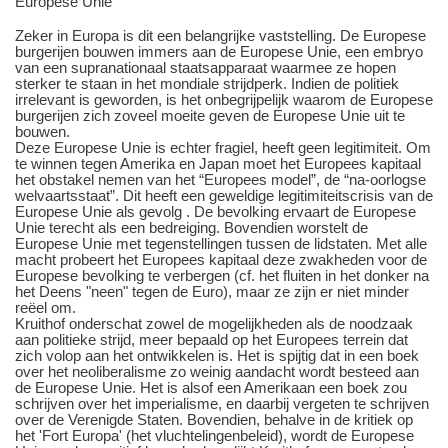
Europese Unie
Zeker in Europa is dit een belangrijke vaststelling. De Europese
burgerijen bouwen immers aan de Europese Unie, een embryo
van een supranationaal staatsapparaat waarmee ze hopen
sterker te staan in het mondiale strijdperk. Indien de politiek
irrelevant is geworden, is het onbegrijpelijk waarom de Europese
burgerijen zich zoveel moeite geven de Europese Unie uit te
bouwen.
Deze Europese Unie is echter fragiel, heeft geen legitimiteit. Om
te winnen tegen Amerika en Japan moet het Europees kapitaal
het obstakel nemen van het “Europees model”, de “na-oorlogse
welvaartsstaat”. Dit heeft een geweldige legitimiteitscrisis van de
Europese Unie als gevolg . De bevolking ervaart de Europese
Unie terecht als een bedreiging. Bovendien worstelt de
Europese Unie met tegenstellingen tussen de lidstaten. Met alle
macht probeert het Europees kapitaal deze zwakheden voor de
Europese bevolking te verbergen (cf. het fluiten in het donker na
het Deens "neen" tegen de Euro), maar ze zijn er niet minder
reëel om.
Kruithof onderschat zowel de mogelijkheden als de noodzaak
aan politieke strijd, meer bepaald op het Europees terrein dat
zich volop aan het ontwikkelen is. Het is spijtig dat in een boek
over het neoliberalisme zo weinig aandacht wordt besteed aan
de Europese Unie. Het is alsof een Amerikaan een boek zou
schrijven over het imperialisme, en daarbij vergeten te schrijven
over de Verenigde Staten. Bovendien, behalve in de kritiek op
het 'Fort Europa' (het vluchtelingenbeleid), wordt de Europese