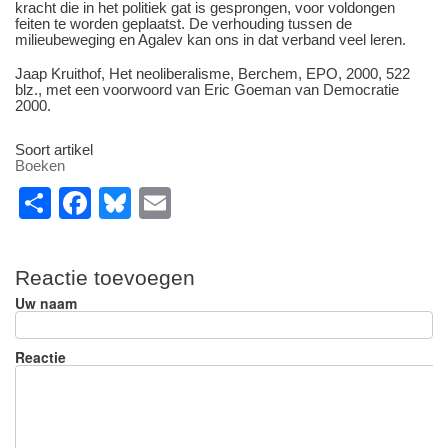
kracht die in het politiek gat is gesprongen, voor voldongen
feiten te worden geplaatst. De verhouding tussen de
milieubeweging en Agalev kan ons in dat verband veel leren.
Jaap Kruithof, Het neoliberalisme, Berchem, EPO, 2000, 522
blz., met een voorwoord van Eric Goeman van Democratie
2000.
Soort artikel
Boeken
S
F
Bl
E
h
a
u
m
ar
c
e
ail
Reactie toevoegen
e
e
sk
Uw naam
b
y
o
Reactie
o
k