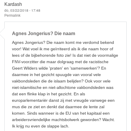
e
e
sk
Kardash
do, 03/22/2018 - 17:48
b
y
Permalink
o
o
Agnes Jongerius? Die naam
k
Agnes Jongerius? Die naam komt me verdomd bekend
voor! Wat voel ik me geïrriteerd als ik die naam hoor of
lees of de bijbehorende foto zie! Is dat niet de voormalige
FNV-voorzitter die maar dolgraag met de racistische
Geert Wilders wilde 'praten' en 'samenwerken'? En
daarmee in het gezicht spuugde van vooral vele
vakbondsleden die de islaam belijden? Ook voor vele
niet-islamitische en niet-allochtone vakbondsleden was
dat een flinke klap in het gezicht. En als
europarlementariër danst zij met vreugde vanwege een
mus die ze ziet en denkt dat daarmee de lente zal
komen. Sinds wanneer is de EU van het kapitaal een
arbeidersvriendelijke machtsbolwerk geworden? Wacht.
Ik krijg nu even de slappe lach.