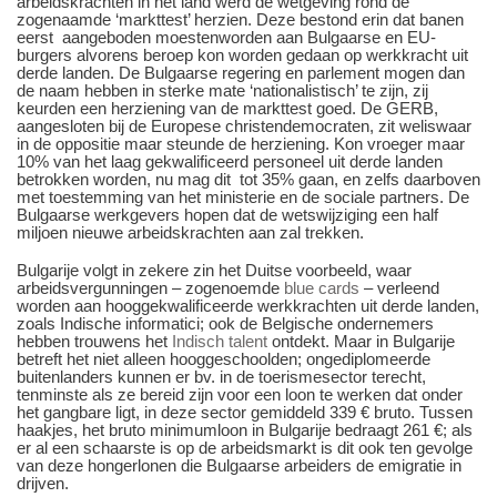
arbeidskrachten in het land werd de wetgeving rond de
zogenaamde ‘markttest’ herzien. Deze bestond erin dat banen
eerst aangeboden
moesten
worden aan Bulgaarse en EU-
burgers alvorens beroep kon worden gedaan op werkkracht uit
derde landen. De Bulgaarse regering en parlement mogen dan
de naam hebben in sterke mate ‘nationalistisch’ te zijn, zij
keurden een herziening van de markttest goed. De GERB,
aangesloten bij de Europese christendemocraten, zit weliswaar
in de oppositie maar steunde de herziening. Kon vroeger maar
10% van het laag gekwalificeerd personeel uit derde landen
betrokken worden,
nu
mag dit tot 35% gaan, en zelfs daarboven
met toestemming van het ministerie en de sociale partners. De
Bulgaarse werkgevers hopen dat de wetswijziging een half
miljoen nieuwe arbeidskrachten aan zal trekken.
Bulgarije volgt in zekere zin het Duitse voorbeeld, waar
arbeidsvergunningen – zogenoemde
blue cards
– verleend
worden aan hooggekwalificeerde werkkrachten uit derde landen,
zoals Indische informatici; ook de Belgische ondernemers
hebben trouwens het
Indisch talent
ontdekt. Maar in Bulgarije
betreft het niet alleen hooggeschoolden; ongediplomeerde
buitenlanders kunnen er bv. in de toerismesector terecht,
tenminste als ze bereid zijn voor een loon te werken dat onder
het gangbare ligt, in deze sector gemiddeld 339 € bruto. Tussen
haakjes, het bruto minimumloon in Bulgarije bedraagt 261 €; als
er al een schaarste is op de arbeidsmarkt is dit ook ten gevolge
van deze hongerlonen die Bulgaarse arbeiders de emigratie in
drijven.