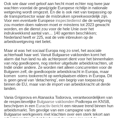
Ook wie daar veel geloof aan hecht moet echter nog twee jaar
wachten voordat de gewijzigde Europese richtlijn in nationale
wetgeving wordt omgezet. En die is ook niet van toepassing op
de transportsector waar de misbruiken spreekwoordelijk zijn.
Voor een
eventuele
Europese
inspectiedienst
die de wetgeving
zou moeten doen naleven moet er minstens tot 2023 gewacht
worden, en die dienst zou voor de hele Unie over het
indrukwekkend aantal van… 140 agenten beschikken;
Nederland heeft er 225, wat de vele inbreuken op de
arbeidswetgeving niet belet.
Maar al was het sociaal Europa nog zo snel, het asociale
achterhaalt haar wel. Vanuit Bulgaarse vakbonden komt het
alarm dat hun land nu als achterpoort dient voor het binnenhalen
van nóg goedkopere, nog sterker uitgebuite arbeidskrachten, uit
Indië onder andere. Ze worden niet alleen concurrenten voor de
Bulgaren zelf, de goedkoopste arbeidskracht in Europa, maar
komen soms t
ook
erecht op werkplaatsen elders in Europa. Dit
is geen geval van ‘detachering’, een begrip van toepassing
binnen de EU, maar van de import van arbeidskracht uit derde
landen.
Vania Grigorova en Atanaska Todorova, verantwoordelijken van
de respectievelijke
Bulgaarse vakbonden
Podkrepa en KNSB,
beschrijven in een
Euractiv-bericht
een nieuwe trend binnen hun
arbeidsmarkt. Ten gevolge van een campagne van de
Bulgaarse werkgevers met klachten over een sterk tekort aan