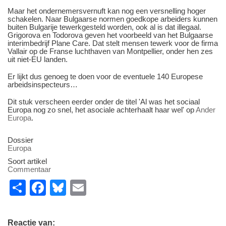
Maar het ondernemersvernuft kan nog een versnelling hoger
schakelen. Naar Bulgaarse normen goedkope arbeiders kunnen
buiten Bulgarije tewerkgesteld worden, ook al is dat illegaal.
Grigorova en Todorova geven het voorbeeld van het Bulgaarse
interimbedrijf Plane Care. Dat stelt mensen tewerk voor de firma
Vallair op de Franse luchthaven van Montpellier, onder hen zes
uit niet-EU landen.
Er lijkt dus genoeg te doen voor de eventuele 140 Europese
arbeidsinspecteurs…
Dit stuk verscheen eerder onder de titel 'Al was het sociaal
Europa nog zo snel, het asociale achterhaalt haar wel' op
Ander
Europa
.
Dossier
Europa
Soort artikel
Commentaar
S
F
Bl
E
h
a
u
m
ar
c
e
ail
Reactie van: