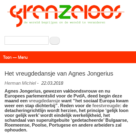
Overslaan
en
naar
de
inhoud
gaan
Zoeken
Toon — Menu
Menu
Actueel
Achtergrond
Links
Geschriften
Over SAP - Grenzeloos
Het vreugdedansje van Agnes Jongerius
Herman Michiel
-
22.03.2018
Agnes Jongerius, gewezen vakbondsvrouw en nu
Europees parlementslid voor de PvdA, deed begin deze
maand een
vreugdedansje
want “het sociaal Europa kwam
weer een stap dichterbij”. Reden voor de
feestvreugde
: de
detacheringrichtlijn wordt herzien, het principe ‘gelijk loon
voor gelijk werk’ wordt eindelijk werkelijkheid, het
schandaal van superuitgebuite ‘gedetacheerde’ Bulgaarse,
Roemeense, Poolse, Portugese en andere arbeiders zal
ophouden.