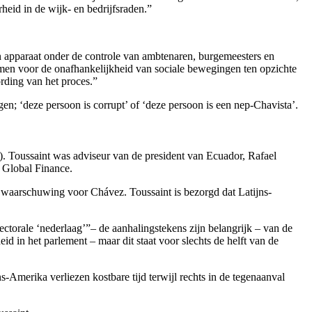
heid in de wijk- en bedrijfsraden.”
een apparaat onder de controle van ambtenaren, burgemeesters en
komen voor de onafhankelijkheid van sociale bewegingen ten opzichte
ording van het proces.”
gen; ‘deze persoon is corrupt’ of ‘deze persoon is een nep-Chavista’.
. Toussaint was adviseur van de president van Ecuador, Rafael
f Global Finance.
 waarschuwing voor Chávez. Toussaint is bezorgd dat Latijns-
ectorale ‘nederlaag’”– de aanhalingstekens zijn belangrijk – van de
 in het parlement – maar dit staat voor slechts de helft van de
Amerika verliezen kostbare tijd terwijl rechts in de tegenaanval