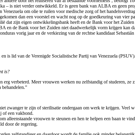
r andere door het realiseren van al bestaande voornemens’, betoogt To
ka – is niet verder ontwikkeld. Er is geen bank van ALBA en geen p
en Venezuela om olie te ruilen voor medische zorg of het handelsverdr
er gekomen dan een voorstel en wacht nog op de goedkeuring van vier 
lië dat zijn eigen ontwikkelingsbank heeft en de Bank voor het Zuiden als
LBA en de Bank voor het Zuiden niet daadwerkelijk vorm krijgen kan dat
Honduras vorig jaar en de verkiezing van de rechtse kandidaat Sebastián
 en is lid van de Verenigde Socialistische Partij van Venezuela (PSUV)
nt is?
en erg verbeterd. Meer vrouwen werken nu zelfstandig of studeren, ze z
en behandelen.”
iet zwanger te zijn of sterilisatie ondergaan om werk te krijgen. Veel
ij of een vakbond.
om alleenstaande vrouwen te steunen en hen te helpen een baan te vin
ld door de regering.
n zelfstandiger en daardoor wordt de familie ook minder belangrijk. 