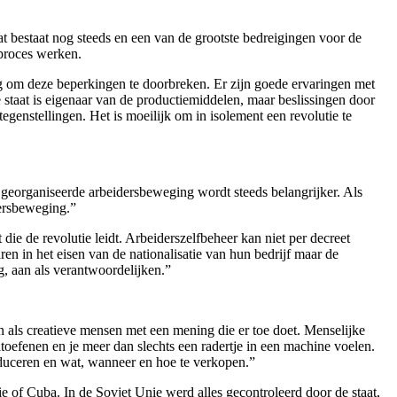
aat bestaat nog steeds en een van de grootste bedreigingen voor de
 proces werken.
g om deze beperkingen te doorbreken. Er zijn goede ervaringen met
e staat is eigenaar van de productiemiddelen, maar beslissingen door
egenstellingen. Het is moeilijk om in isolement een revolutie te
eorganiseerde arbeidersbeweging wordt steeds belangrijker. Als
dersbeweging.”
ie de revolutie leidt. Arbeiderszelfbeheer kan niet per decreet
n in het eisen van de nationalisatie van hun bedrijf maar de
ng, aan als verantwoordelijken.”
n als creatieve mensen met een mening die er toe doet. Menselijke
oefenen en je meer dan slechts een radertje in een machine voelen.
oduceren en wat, wanneer en hoe te verkopen.”
 of Cuba. In de Sovjet Unie werd alles gecontroleerd door de staat,