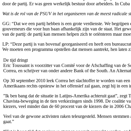
door de partij. Er was geen werkelijk bestuur door arbeiders. In Cuba
Wat is de rol van de PSUV in het organiseren van de meest radicale 
GG: “Dat we een partij hebben is een grote verdienste. We begrijpen d
gouverneurs die voor hun baan afhankelijk zijn van de staat. Het gew
van de partij: de partij kan mensen helpen zich te oriënteren maar moe
LP: “Deze partij is van bovenaf georganiseerd en heeft een bureaucrati
We moeten een programma opstellen dat mensen aantrekt, hen laten zien
De tijd dringt
Eric Toussaint is voorzitter van Comité voor de Afschaffing van de
Correa, en schrijver van onder andere Bank of the South. An Alter
Op 30 september 2010 leek Correa het slachtoffer te worden van een
Amerikaans rechts opnieuw in het offensief zal gaan, zegt hij in een i
”Ik ben bang dat de situatie in Latijns-Amerika achteruit gaat”, zeg
Chavista-beweging in de tien verkiezingen sinds 1998. De coalitie va
kiezers, veel minder dan de 60 procent van de kiezers die in 2006 C
Veel van de gewone activisten raken teleurgesteld. Mensen stemmen an
gaat.”