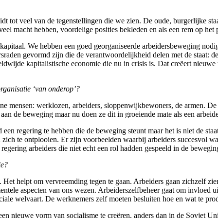
idt tot veel van de tegenstellingen die we zien. De oude, burgerlijke st
 veel macht hebben, voordelige posities bekleden en als een rem op het
é-kapitaal. We hebben een goed georganiseerde arbeidersbeweging nodi
dersraden gevormd zijn die de verantwoordelijkheid delen met de staat: d
ijde kapitalistische economie die nu in crisis is. Dat creëert nieuwe t
organisatie ‘van onderop’?
e mensen: werklozen, arbeiders, sloppenwijkbewoners, de armen. De g
 aan de beweging maar nu doen ze dit in groeiende mate als een arbei
n regering te hebben die de beweging steunt maar het is niet de staat d
ich te ontplooien. Er zijn voorbeelden waarbij arbeiders succesvol ware
de regering arbeiders die niet echt een rol hadden gespeeld in de bewegi
ie?
. Het helpt om vervreemding tegen te gaan. Arbeiders gaan zichzelf zie
ntele aspecten van ons wezen. Arbeiderszelfbeheer gaat om invloed uit
ociale welvaart. De werknemers zelf moeten besluiten hoe en wat te pr
n nieuwe vorm van socialisme te creëren, anders dan in de Sovjet Unie