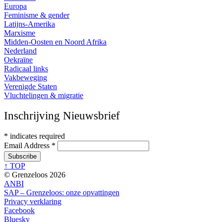
Europa
Feminisme & gender
Latijns-Amerika
Marxisme
Midden-Oosten en Noord Afrika
Nederland
Oekraïne
Radicaal links
Vakbeweging
Verenigde Staten
Vluchtelingen & migratie
Inschrijving Nieuwsbrief
*
indicates required
Email Address
*
↑ TOP
© Grenzeloos 2026
ANBI
SAP – Grenzeloos: onze opvattingen
Privacy verklaring
Facebook
Bluesky