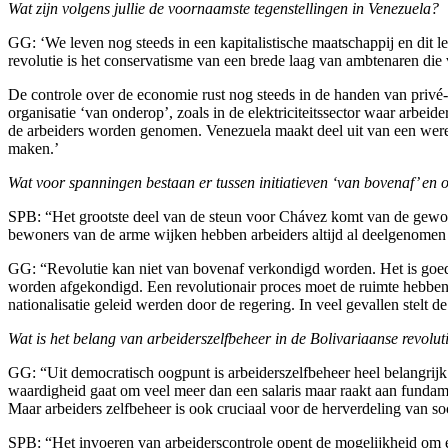
Wat zijn volgens jullie de voornaamste tegenstellingen in Venezuela?
GG: ‘We leven nog steeds in een kapitalistische maatschappij en dit le
revolutie is het conservatisme van een brede laag van ambtenaren die
De controle over de economie rust nog steeds in de handen van priv
organisatie ‘van onderop’, zoals in de elektriciteitssector waar arbei
de arbeiders worden genomen. Venezuela maakt deel uit van een wereldw
maken.’
Wat voor spanningen bestaan er tussen initiatieven ‘van bovenaf’ en 
SPB: “Het grootste deel van de steun voor Chávez komt van de gewon
bewoners van de arme wijken hebben arbeiders altijd al deelgenomen
GG: “Revolutie kan niet van bovenaf verkondigd worden. Het is goed ee
worden afgekondigd. Een revolutionair proces moet de ruimte hebben z
nationalisatie geleid werden door de regering. In veel gevallen stelt 
Wat is het belang van arbeiderszelfbeheer in de Bolivariaanse revolut
GG: “Uit democratisch oogpunt is arbeiderszelfbeheer heel belangrijk
waardigheid gaat om veel meer dan een salaris maar raakt aan fundame
Maar arbeiders zelfbeheer is ook cruciaal voor de herverdeling van s
SPB: “Het invoeren van arbeiderscontrole opent de mogelijkheid om ee