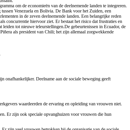
ussaint.
rogramma om de economieën van de deelnemende landen te integreren.
ag tussen Venezuela en Bolivia. De Bank voor het Zuiden, een
parlementen in de zeven deelnemende landen. Een belangrijke reden
 concurrentie hiervoor ziet. Er bestaat het risico dat frustraties en
 leiden tot nieuwe teleurstellingen.De gebeurtenissen in Ecuador, de
 Piñera als president van Chili; het zijn allemaal zorgwekkende
.
ijn onafhankelijker. Deelname aan de sociale beweging geeft
 werkgevers waardeerden de ervaring en opleiding van vrouwen niet.
den. Er zijn ook speciale opvanghuizen voor vrouwen die hun
Er zijn veel vrouwen betrokken bij de organisatie van de sociale