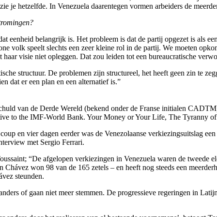
 zie je hetzelfde. In Venezuela daarentegen vormen arbeiders de meerder
stromingen?
at eenheid belangrijk is. Het probleem is dat de partij opgezet is als 
one volk speelt slechts een zeer kleine rol in de partij. We moeten op
t haar visie niet opleggen. Dat zou leiden tot een bureaucratische verw
sche structuur. De problemen zijn structureel, het heeft geen zin te zeg
 dat er een plan en een alternatief is.”
 Schuld van de Derde Wereld (bekend onder de Franse initialen CADTM)
native to the IMF-World Bank. Your Money or Your Life, The Tyranny o
 coup en vier dagen eerder was de Venezolaanse verkiezingsuitslag een
nterview met Sergio Ferrari.
t Toussaint; “De afgelopen verkiezingen in Venezuela waren de tweede el
n Chávez won 98 van de 165 zetels – en heeft nog steeds een meerderheid
hávez steunden.
ders of gaan niet meer stemmen. De progressieve regeringen in Latijns-