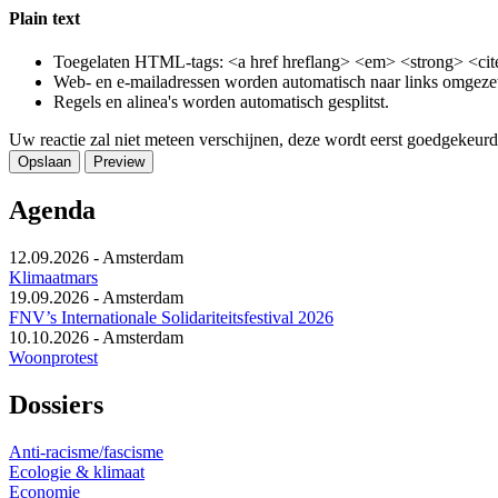
Plain text
Toegelaten HTML-tags: <a href hreflang> <em> <strong> <cite
Web- en e-mailadressen worden automatisch naar links omgeze
Regels en alinea's worden automatisch gesplitst.
Uw reactie zal niet meteen verschijnen, deze wordt eerst goedgekeurd
Agenda
12.09.2026
-
Amsterdam
Klimaatmars
19.09.2026
-
Amsterdam
FNV’s Internationale Solidariteitsfestival 2026
10.10.2026
-
Amsterdam
Woonprotest
Dossiers
Anti-racisme/fascisme
Ecologie & klimaat
Economie