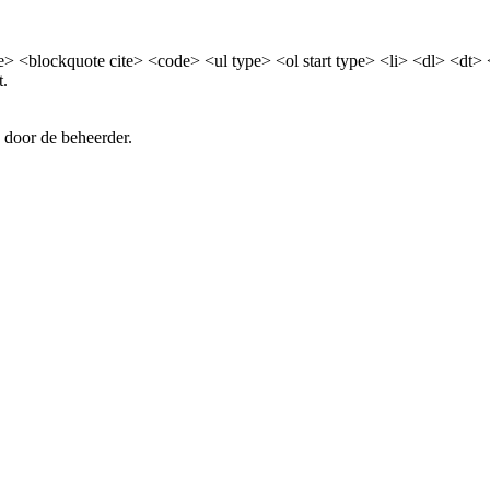
> <blockquote cite> <code> <ul type> <ol start type> <li> <dl> <dt>
t.
 door de beheerder.