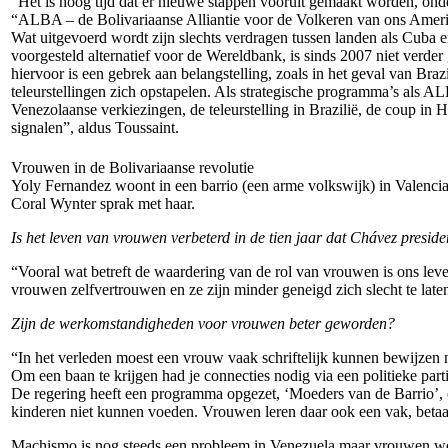
“Het is hoog tijd dat er nieuwe stappen vooruit gemaakt worden, onde
“ALBA – de Bolivariaanse Alliantie voor de Volkeren van ons Ameri
Wat uitgevoerd wordt zijn slechts verdragen tussen landen als Cuba 
voorgesteld alternatief voor de Wereldbank, is sinds 2007 niet verd
hiervoor is een gebrek aan belangstelling, zoals in het geval van Brazi
teleurstellingen zich opstapelen. Als strategische programma’s als A
Venezolaanse verkiezingen, de teleurstelling in Brazilië, de coup in 
signalen”, aldus Toussaint.
Vrouwen in de Bolivariaanse revolutie
Yoly Fernandez woont in een barrio (een arme volkswijk) in Valencia
Coral Wynter sprak met haar.
Is het leven van vrouwen verbeterd in de tien jaar dat Chávez preside
“Vooral wat betreft de waardering van de rol van vrouwen is ons lev
vrouwen zelfvertrouwen en ze zijn minder geneigd zich slecht te lat
Zijn de werkomstandigheden voor vrouwen beter geworden?
“In het verleden moest een vrouw vaak schriftelijk kunnen bewijzen n
Om een baan te krijgen had je connecties nodig via een politieke part
De regering heeft een programma opgezet, ‘Moeders van de Barrio’, 
kinderen niet kunnen voeden. Vrouwen leren daar ook een vak, betaa
Machismo is nog steeds een probleem in Venezuela maar vrouwen worde