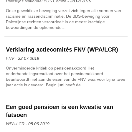
Palestijns Nationaal BDS Comité
-
28.08.2019
Onze geweldloze beweging verzet zich tegen alle vormen van
racisme en rassendiscriminatie. De BDS-beweging voor
Palestijnse rechten veroordeelt in de meest krachtige
bewoordingen de opkomende…
Verklaring actiecomités FNV (WPA/LCR)
FNV
-
22.07.2019
Onverminderde kritiek op pensioenakkoord Het
onderhandelingsresultaat over het pensioenakkoord
beantwoordt niet aan de eisen van de FNV, waarvoor bijna twee
jaar actie is gevoerd. Begin juni heeft de…
Een goed pensioen is een kwestie van
fatsoen
WPA-LCR
-
08.06.2019