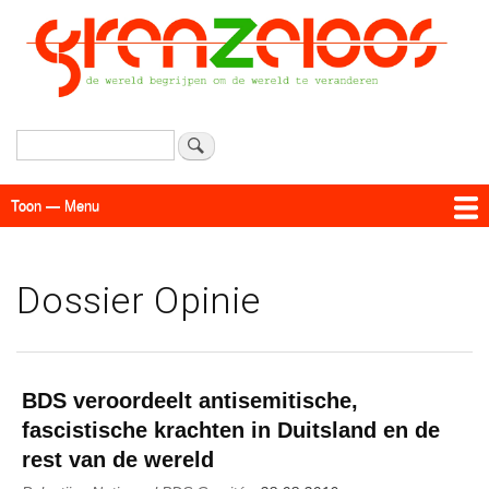
Overslaan
en
naar
de
inhoud
gaan
Zoeken
Toon — Menu
Menu
Actueel
Achtergrond
Links
Geschriften
Over SAP - Grenzeloos
Dossier Opinie
BDS veroordeelt antisemitische,
fascistische krachten in Duitsland en de
rest van de wereld