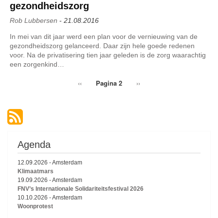
gezondheidszorg
Rob Lubbersen
-
21.08.2016
In mei van dit jaar werd een plan voor de vernieuwing van de
gezondheidszorg gelanceerd. Daar zijn hele goede redenen
voor. Na de privatisering tien jaar geleden is de zorg waarachtig
een zorgenkind…
Vorige
‹‹
Pagina 2
Volgende
››
Paginering
pagina
pagina
Agenda
12.09.2026
-
Amsterdam
Klimaatmars
19.09.2026
-
Amsterdam
FNV’s Internationale Solidariteitsfestival 2026
10.10.2026
-
Amsterdam
Woonprotest