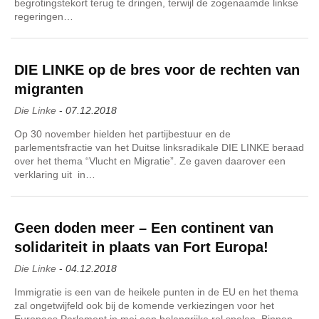
begrotingstekort terug te dringen, terwijl de zogenaamde linkse
regeringen…
DIE LINKE op de bres voor de rechten van
migranten
Die Linke
-
07.12.2018
Op 30 november hielden het partijbestuur en de
parlementsfractie van het Duitse linksradikale DIE LINKE beraad
over het thema “Vlucht en Migratie”. Ze gaven daarover een
verklaring uit in…
Geen doden meer – Een continent van
solidariteit in plaats van Fort Europa!
Die Linke
-
04.12.2018
Immigratie is een van de heikele punten in de EU en het thema
zal ongetwijfeld ook bij de komende verkiezingen voor het
Europees Parlement in mei een belangrijke rol spelen. Binnen