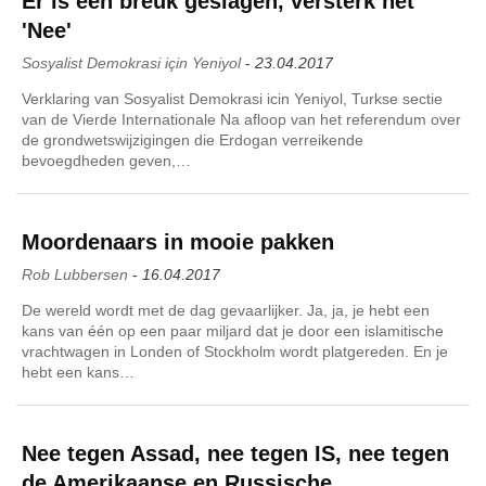
Er is een breuk geslagen, versterk het
'Nee'
Sosyalist Demokrasi için Yeniyol
-
23.04.2017
Verklaring van Sosyalist Demokrasi icin Yeniyol, Turkse sectie
van de Vierde Internationale Na afloop van het referendum over
de grondwetswijzigingen die Erdogan verreikende
bevoegdheden geven,…
Moordenaars in mooie pakken
Rob Lubbersen
-
16.04.2017
De wereld wordt met de dag gevaarlijker. Ja, ja, je hebt een
kans van één op een paar miljard dat je door een islamitische
vrachtwagen in Londen of Stockholm wordt platgereden. En je
hebt een kans…
Nee tegen Assad, nee tegen IS, nee tegen
de Amerikaanse en Russische