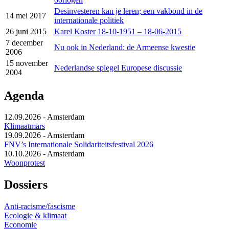
Desinvesteren kan je leren; een vakbond in de
14 mei 2017
internationale politiek
26 juni 2015
Karel Koster 18-10-1951 – 18-06-2015
7 december
Nu ook in Nederland: de Armeense kwestie
2006
15 november
Nederlandse spiegel Europese discussie
2004
Agenda
12.09.2026
-
Amsterdam
Klimaatmars
19.09.2026
-
Amsterdam
FNV’s Internationale Solidariteitsfestival 2026
10.10.2026
-
Amsterdam
Woonprotest
Dossiers
Anti-racisme/fascisme
Ecologie & klimaat
Economie