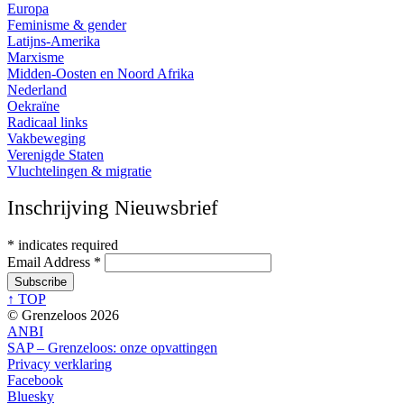
Europa
Feminisme & gender
Latijns-Amerika
Marxisme
Midden-Oosten en Noord Afrika
Nederland
Oekraïne
Radicaal links
Vakbeweging
Verenigde Staten
Vluchtelingen & migratie
Inschrijving Nieuwsbrief
*
indicates required
Email Address
*
↑ TOP
© Grenzeloos 2026
ANBI
SAP – Grenzeloos: onze opvattingen
Privacy verklaring
Facebook
Bluesky