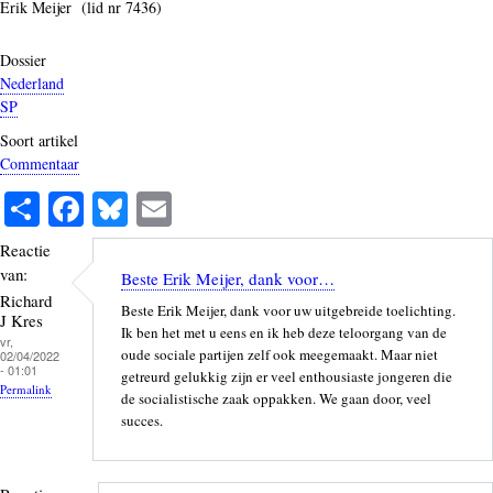
Erik Meijer (lid nr 7436)
Dossier
Nederland
SP
Soort artikel
Commentaar
S
Fa
Bl
E
ha
ce
ue
m
Reactie
re
bo
sk
ail
van:
Beste Erik Meijer, dank voor…
ok
y
Richard
Beste Erik Meijer, dank voor uw uitgebreide toelichting.
J Kres
Ik ben het met u eens en ik heb deze teloorgang van de
vr,
oude sociale partijen zelf ook meegemaakt. Maar niet
02/04/2022
- 01:01
getreurd gelukkig zijn er veel enthousiaste jongeren die
Permalink
de socialistische zaak oppakken. We gaan door, veel
succes.