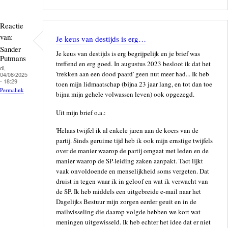
Reactie
van:
Je keus van destijds is erg…
Sander
Je keus van destijds is erg begrijpelijk en je brief was
Putmans
treffend en erg goed. In augustus 2023 besloot ik dat het
di,
'trekken aan een dood paard' geen nut meer had... Ik heb
04/08/2025
- 18:29
toen mijn lidmaatschap (bijna 23 jaar lang, en tot dan toe
Permalink
bijna mijn gehele volwassen leven) ook opgezegd.
Uit mijn brief o.a.:
'Helaas twijfel ik al enkele jaren aan de koers van de
partij. Sinds geruime tijd heb ik ook mijn ernstige twijfels
over de manier waarop de partij omgaat met leden en de
manier waarop de SP-leiding zaken aanpakt. Tact lijkt
vaak onvoldoende en menselijkheid soms vergeten. Dat
druist in tegen waar ik in geloof en wat ik verwacht van
de SP. Ik heb middels een uitgebreide e-mail naar het
Dagelijks Bestuur mijn zorgen eerder geuit en in de
mailwisseling die daarop volgde hebben we kort wat
meningen uitgewisseld. Ik heb echter het idee dat er niet