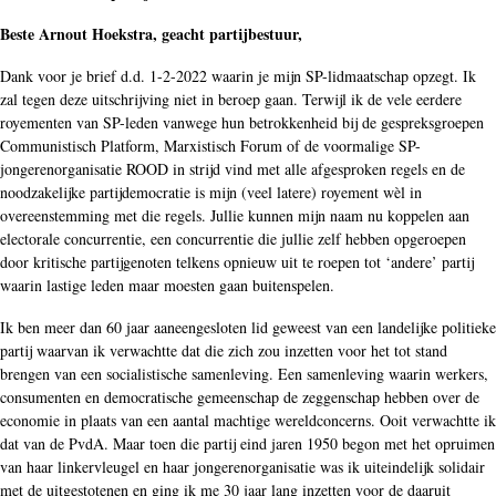
Beste Arnout Hoekstra, geacht partijbestuur,
Dank voor je brief d.d. 1-2-2022 waarin je mijn SP-lidmaatschap opzegt. Ik
zal tegen deze uitschrijving niet in beroep gaan. Terwijl ik de vele eerdere
royementen van SP-leden vanwege hun betrokkenheid bij de gespreksgroepen
Communistisch Platform, Marxistisch Forum of de voormalige SP-
jongerenorganisatie ROOD in strijd vind met alle afgesproken regels en de
noodzakelijke partijdemocratie is mijn (veel latere) royement wèl in
overeenstemming met die regels. Jullie kunnen mijn naam nu koppelen aan
electorale concurrentie, een concurrentie die jullie zelf hebben opgeroepen
door kritische partijgenoten telkens opnieuw uit te roepen tot ‘andere’ partij
waarin lastige leden maar moesten gaan buitenspelen.
Ik ben meer dan 60 jaar aaneengesloten lid geweest van een landelijke politieke
partij waarvan ik verwachtte dat die zich zou inzetten voor het tot stand
brengen van een socialistische samenleving. Een samenleving waarin werkers,
consumenten en democratische gemeenschap de zeggenschap hebben over de
economie in plaats van een aantal machtige wereldconcerns. Ooit verwachtte ik
dat van de PvdA. Maar toen die partij eind jaren 1950 begon met het opruimen
van haar linkervleugel en haar jongerenorganisatie was ik uiteindelijk solidair
met de uitgestotenen en ging ik me 30 jaar lang inzetten voor de daaruit