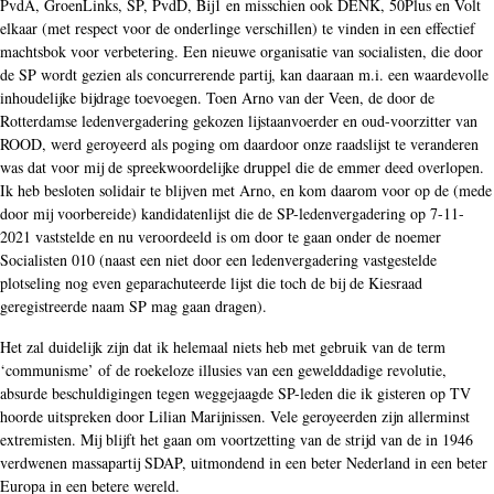
PvdA, GroenLinks, SP, PvdD, Bij1 en misschien ook DENK, 50Plus en Volt
elkaar (met respect voor de onderlinge verschillen) te vinden in een effectief
machtsbok voor verbetering. Een nieuwe organisatie van socialisten, die door
de SP wordt gezien als concurrerende partij, kan daaraan m.i. een waardevolle
inhoudelijke bijdrage toevoegen. Toen Arno van der Veen, de door de
Rotterdamse ledenvergadering gekozen lijstaanvoerder en oud-voorzitter van
ROOD, werd geroyeerd als poging om daardoor onze raadslijst te veranderen
was dat voor mij de spreekwoordelijke druppel die de emmer deed overlopen.
Ik heb besloten solidair te blijven met Arno, en kom daarom voor op de (mede
door mij voorbereide) kandidatenlijst die de SP-ledenvergadering op 7-11-
2021 vaststelde en nu veroordeeld is om door te gaan onder de noemer
Socialisten 010 (naast een niet door een ledenvergadering vastgestelde
plotseling nog even geparachuteerde lijst die toch de bij de Kiesraad
geregistreerde naam SP mag gaan dragen).
Het zal duidelijk zijn dat ik helemaal niets heb met gebruik van de term
‘communisme’ of de roekeloze illusies van een gewelddadige revolutie,
absurde beschuldigingen tegen weggejaagde SP-leden die ik gisteren op TV
hoorde uitspreken door Lilian Marijnissen. Vele geroyeerden zijn allerminst
extremisten. Mij blijft het gaan om voortzetting van de strijd van de in 1946
verdwenen massapartij SDAP, uitmondend in een beter Nederland in een beter
Europa in een betere wereld.