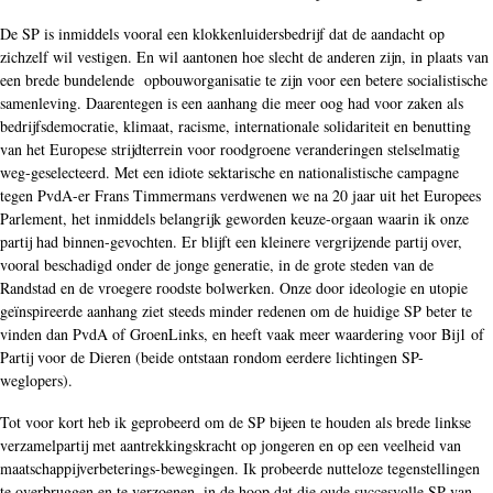
De SP is inmiddels vooral een klokkenluidersbedrijf dat de aandacht op
zichzelf wil vestigen. En wil aantonen hoe slecht de anderen zijn, in plaats van
een brede bundelende opbouworganisatie te zijn voor een betere socialistische
samenleving. Daarentegen is een aanhang die meer oog had voor zaken als
bedrijfsdemocratie, klimaat, racisme, internationale solidariteit en benutting
van het Europese strijdterrein voor roodgroene veranderingen stelselmatig
weg-geselecteerd. Met een idiote sektarische en nationalistische campagne
tegen PvdA-er Frans Timmermans verdwenen we na 20 jaar uit het Europees
Parlement, het inmiddels belangrijk geworden keuze-orgaan waarin ik onze
partij had binnen-gevochten. Er blijft een kleinere vergrijzende partij over,
vooral beschadigd onder de jonge generatie, in de grote steden van de
Randstad en de vroegere roodste bolwerken. Onze door ideologie en utopie
geïnspireerde aanhang ziet steeds minder redenen om de huidige SP beter te
vinden dan PvdA of GroenLinks, en heeft vaak meer waardering voor Bij1 of
Partij voor de Dieren (beide ontstaan rondom eerdere lichtingen SP-
weglopers).
Tot voor kort heb ik geprobeerd om de SP bijeen te houden als brede linkse
verzamelpartij met aantrekkingskracht op jongeren en op een veelheid van
maatschappijverbeterings-bewegingen. Ik probeerde nutteloze tegenstellingen
te overbruggen en te verzoenen, in de hoop dat die oude succesvolle SP van