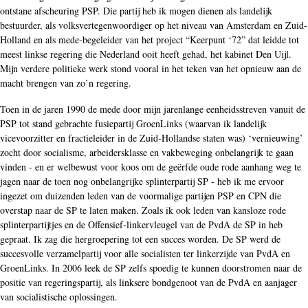
ontstane afscheuring PSP. Die partij heb ik mogen dienen als landelijk
bestuurder, als volksvertegenwoordiger op het niveau van Amsterdam en Zuid-
Holland en als mede-begeleider van het project “Keerpunt ‘72” dat leidde tot
meest linkse regering die Nederland ooit heeft gehad, het kabinet Den Uijl.
Mijn verdere politieke werk stond vooral in het teken van het opnieuw aan de
macht brengen van zo’n regering.
Toen in de jaren 1990 de mede door mijn jarenlange eenheidsstreven vanuit de
PSP tot stand gebrachte fusiepartij GroenLinks (waarvan ik landelijk
vicevoorzitter en fractieleider in de Zuid-Hollandse staten was) ‘vernieuwing’
zocht door socialisme, arbeidersklasse en vakbeweging onbelangrijk te gaan
vinden - en er welbewust voor koos om de geërfde oude rode aanhang weg te
jagen naar de toen nog onbelangrijke splinterpartij SP - heb ik me ervoor
ingezet om duizenden leden van de voormalige partijen PSP en CPN die
overstap naar de SP te laten maken. Zoals ik ook leden van kansloze rode
splinterpartijtjes en de Offensief-linkervleugel van de PvdA de SP in heb
gepraat. Ik zag die hergroepering tot een succes worden. De SP werd de
succesvolle verzamelpartij voor alle socialisten ter linkerzijde van PvdA en
GroenLinks. In 2006 leek de SP zelfs spoedig te kunnen doorstromen naar de
positie van regeringspartij, als linksere bondgenoot van de PvdA en aanjager
van socialistische oplossingen.