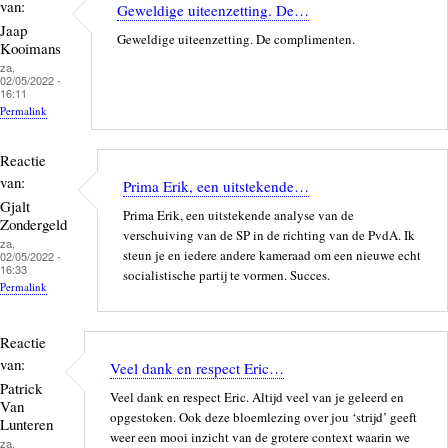
van:
Geweldige uiteenzetting. De…
Jaap
Geweldige uiteenzetting. De complimenten.
Kooimans
za,
02/05/2022 -
16:11
Permalink
Reactie
van:
Prima Erik, een uitstekende…
Gjalt
Prima Erik, een uitstekende analyse van de
Zondergeld
verschuiving van de SP in de richting van de PvdA. Ik
za,
steun je en iedere andere kameraad om een nieuwe echt
02/05/2022 -
16:33
socialistische partij te vormen. Succes.
Permalink
Reactie
van:
Veel dank en respect Eric…
Patrick
Veel dank en respect Eric. Altijd veel van je geleerd en
Van
opgestoken. Ook deze bloemlezing over jou ‘strijd’ geeft
Lunteren
weer een mooi inzicht van de grotere context waarin we
za,