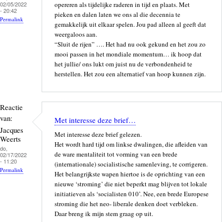
02/05/2022
opereren als tijdelijke raderen in tijd en plaats. Met
- 20:42
pieken en dalen laten we ons al die decennia te
Permalink
gemakkelijk uit elkaar spelen. Jou pad alleen al geeft dat
weergaloos aan.
“Sluit de rijen” …. Het had nu ook gekund en het zou zo
mooi passen in het mondiale momentum… ik hoop dat
het jullie/ ons lukt om juist nu de verbondenheid te
herstellen. Het zou een alternatief van hoop kunnen zijn.
Reactie
van:
Met interesse deze brief…
Jacques
Met interesse deze brief gelezen.
Weerts
Het wordt hard tijd om linkse dwalingen, die afleiden van
do,
de ware mentaliteit tot vorming van een brede
02/17/2022
- 11:20
(internationale) socialistische samenleving, te corrigeren.
Permalink
Het belangrijkste wapen hiertoe is de oprichting van een
nieuwe ‘stroming’ die niet beperkt mag blijven tot lokale
initiatieven als ‘socialisten 010’. Nee, een brede Europese
stroming die het neo- liberale denken doet verbleken.
Daar breng ik mijn stem graag op uit.