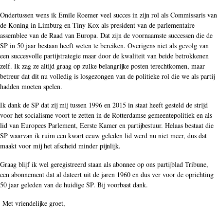
Ondertussen wens ik Emile Roemer veel succes in zijn rol als Commissaris van
de Koning in Limburg en Tiny Kox als president van de parlementaire
assemblee van de Raad van Europa. Dat zijn de voornaamste successen die de
SP in 50 jaar bestaan heeft weten te bereiken. Overigens niet als gevolg van
een succesvolle partijstrategie maar door de kwaliteit van beide betrokkenen
zelf. Ik zag ze altijd graag op zulke belangrijke posten terechtkomen, maar
betreur dat dit nu volledig is losgezongen van de politieke rol die we als partij
hadden moeten spelen.
Ik dank de SP dat zij mij tussen 1996 en 2015 in staat heeft gesteld de strijd
voor het socialisme voort te zetten in de Rotterdamse gemeentepolitiek en als
lid van Europees Parlement, Eerste Kamer en partijbestuur. Helaas bestaat die
SP waarvan ik ruim een kwart eeuw geleden lid werd nu niet meer, dus dat
maakt voor mij het afscheid minder pijnlijk.
Graag blijf ik wel geregistreerd staan als abonnee op ons partijblad Tribune,
een abonnement dat al dateert uit de jaren 1960 en dus ver voor de oprichting
50 jaar geleden van de huidige SP. Bij voorbaat dank.
Met vriendelijke groet,