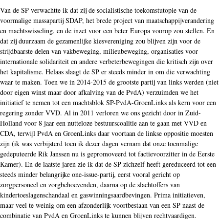
Van de SP verwachtte ik dat zij de socialistische toekomstutopie van de
voormalige massapartij SDAP, het brede project van maatschappijverandering
en machtswisseling, en de inzet voor een beter Europa voorop zou stellen. En
dat zij duurzaam de gezamenlijke kiesvereniging zou blijven zijn voor de
strijdbaarste delen van vakbeweging, milieubeweging, organisaties voor
internationale solidariteit en andere verbeterbewegingen die kritisch zijn over
het kapitalisme. Helaas slaagt de SP er steeds minder in om die verwachting
waar te maken. Toen we in 2014-2015 de grootste partij van links werden (niet
door eigen winst maar door afkalving van de PvdA) verzuimden we het
initiatief te nemen tot een machtsblok SP-PvdA-GroenLinks als kern voor een
regering zonder VVD. Al in 2011 verloren we ons gezicht door in Zuid-
Holland voor 8 jaar een nutteloze bestuurscoalitie aan te gaan met VVD en
CDA, terwijl PvdA en GroenLinks daar voortaan de linkse oppositie moesten
zijn (ik was verbijsterd toen ik dezer dagen vernam dat onze toenmalige
gedeputeerde Rik Janssen nu is gepromoveerd tot factievoorzitter in de Eerste
Kamer). En de laatste jaren zie ik dat de SP zichzelf heeft gereduceerd tot een
steeds minder belangrijke one-issue-partij, eerst vooral gericht op
zorgpersoneel en zorgbehoevenden, daarna op de slachtoffers van
kindertoeslagenschandaal en gaswinningsaardbevingen. Prima initiatieven,
maar veel te weinig om een afzonderlijk voortbestaan van een SP naast de
combinatie van PvdA en GroenLinks te kunnen blijven rechtvaardigen.