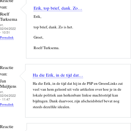
Reactie
van:
Erik, top brief, dank. Zo…
Roelf
Erik,
Turksema
vr,
top brief, dank. Zo is het.
02/04/2022
- 10:51
Groet,
Permalink
Roelf Turksema.
Reactie
van:
Ha die Erik, in de tijd dat…
Jan
Ha die Erik, in de tijd dat hij in de PSP en GroenLinks zat
Muijtjens
veel van hem geleerd uit vele artikelen over hoe je in de
vr,
lokale politiek aan herkenbare linkse machtsstrijd kan
02/04/2022
- 11:47
bijdragen. Dank daarvoor, zijn afscheidsbrief bevat nog
Permalink
steeds dezelfde idealen.
Reactie