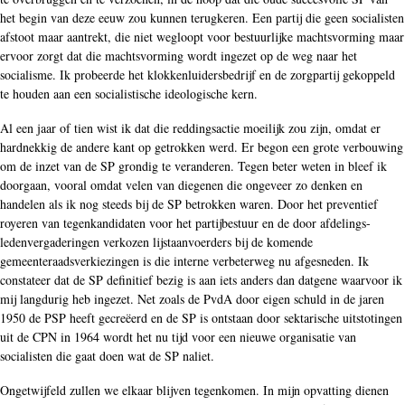
het begin van deze eeuw zou kunnen terugkeren. Een partij die geen socialisten
afstoot maar aantrekt, die niet wegloopt voor bestuurlijke machtsvorming maar
ervoor zorgt dat die machtsvorming wordt ingezet op de weg naar het
socialisme. Ik probeerde het klokkenluidersbedrijf en de zorgpartij gekoppeld
te houden aan een socialistische ideologische kern.
Al een jaar of tien wist ik dat die reddingsactie moeilijk zou zijn, omdat er
hardnekkig de andere kant op getrokken werd. Er begon een grote verbouwing
om de inzet van de SP grondig te veranderen. Tegen beter weten in bleef ik
doorgaan, vooral omdat velen van diegenen die ongeveer zo denken en
handelen als ik nog steeds bij de SP betrokken waren. Door het preventief
royeren van tegenkandidaten voor het partijbestuur en de door afdelings-
ledenvergaderingen verkozen lijstaanvoerders bij de komende
gemeenteraadsverkiezingen is die interne verbeterweg nu afgesneden. Ik
constateer dat de SP definitief bezig is aan iets anders dan datgene waarvoor ik
mij langdurig heb ingezet. Net zoals de PvdA door eigen schuld in de jaren
1950 de PSP heeft gecreëerd en de SP is ontstaan door sektarische uitstotingen
uit de CPN in 1964 wordt het nu tijd voor een nieuwe organisatie van
socialisten die gaat doen wat de SP naliet.
Ongetwijfeld zullen we elkaar blijven tegenkomen. In mijn opvatting dienen