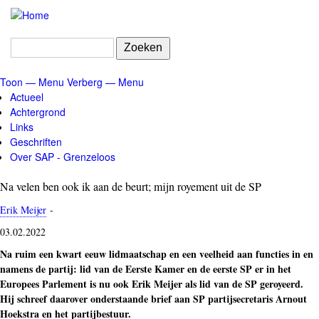
Overslaan
en
naar
Zoeken
de
inhoud
Toon — Menu
Verberg — Menu
gaan
Menu
Actueel
Achtergrond
Links
Geschriften
Over SAP - Grenzeloos
Na velen ben ook ik aan de beurt; mijn royement uit de SP
Erik Meijer
-
03.02.2022
Na ruim een kwart eeuw lidmaatschap en een veelheid aan functies in en
namens de partij: lid van de Eerste Kamer en de eerste SP er in het
Europees Parlement is nu ook Erik Meijer als lid van de SP geroyeerd.
Hij schreef daarover onderstaande brief aan SP partijsecretaris Arnout
Hoekstra en het partijbestuur.