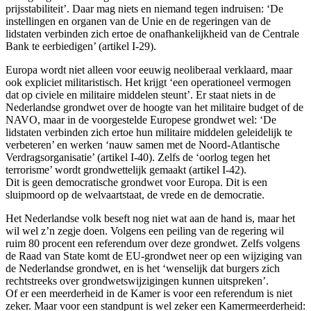
prijsstabiliteit’. Daar mag niets en niemand tegen indruisen: ‘De
instellingen en organen van de Unie en de regeringen van de
lidstaten verbinden zich ertoe de onafhankelijkheid van de Centrale
Bank te eerbiedigen’ (artikel I-29).
Europa wordt niet alleen voor eeuwig neoliberaal verklaard, maar
ook expliciet militaristisch. Het krijgt ‘een operationeel vermogen
dat op civiele en militaire middelen steunt’. Er staat niets in de
Nederlandse grondwet over de hoogte van het militaire budget of de
NAVO, maar in de voorgestelde Europese grondwet wel: ‘De
lidstaten verbinden zich ertoe hun militaire middelen geleidelijk te
verbeteren’ en werken ‘nauw samen met de Noord-Atlantische
Verdragsorganisatie’ (artikel I-40). Zelfs de ‘oorlog tegen het
terrorisme’ wordt grondwettelijk gemaakt (artikel I-42).
Dit is geen democratische grondwet voor Europa. Dit is een
sluipmoord op de welvaartstaat, de vrede en de democratie.
Het Nederlandse volk beseft nog niet wat aan de hand is, maar het
wil wel z’n zegje doen. Volgens een peiling van de regering wil
ruim 80 procent een referendum over deze grondwet. Zelfs volgens
de Raad van State komt de EU-grondwet neer op een wijziging van
de Nederlandse grondwet, en is het ‘wenselijk dat burgers zich
rechtstreeks over grondwetswijzigingen kunnen uitspreken’.
Of er een meerderheid in de Kamer is voor een referendum is niet
zeker. Maar voor een standpunt is wel zeker een Kamermeerderheid: