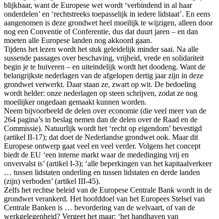
blijkbaar, want de Europese wet wordt ‘verbindend in al haar
onderdelen’ en ‘rechtstreeks toepasselijk in iedere lidstaat’. En eens
aangenomen is deze grondwet heel moeilijk te wijzigen, alleen door
nog een Conventie of Conferentie, dus dat duurt jaren – en dan
moeten alle Europese landen nog akkoord gaan.
Tijdens het lezen wordt het stuk geleidelijk minder saai. Na alle
sussende passages over beschaving, vrijheid, vrede en solidariteit
begin je te huiveren – en uiteindelijk wordt het doodeng. Want de
belangrijkste nederlagen van de afgelopen dertig jaar zijn in deze
grondwet verwerkt. Daar staan ze, zwart op wit. De bedoeling
wordt helder: onze nederlagen op steen schrijven, zodat ze nog
moeilijker ongedaan gemaakt kunnen worden.
Neem bijvoorbeeld de delen over economie (die veel meer van de
264 pagina’s in beslag nemen dan de delen over de Raad en de
Commissie). Natuurlijk wordt het ‘recht op eigendom’ bevestigd
(artikel II-17); dat doet de Nederlandse grondwet ook. Maar dit
Europese ontwerp gaat veel en veel verder. Volgens het concept
biedt de EU ‘een interne markt waar de mededinging vrij en
onvervalst is’ (artikel I-3); ‘alle beperkingen van het kapitaalverkeer
… tussen lidstaten onderling en tussen lidstaten en derde landen
(zijn) verboden’ (artikel III-45).
Zelfs het rechtse beleid van de Europese Centrale Bank wordt in de
grondwet verankerd. Het hoofddoel van het Europees Stelsel van
Centrale Banken is … bevordering van de welvaart, of van de
werkgelegenheid? Vergeet het maar: ‘het handhaven van