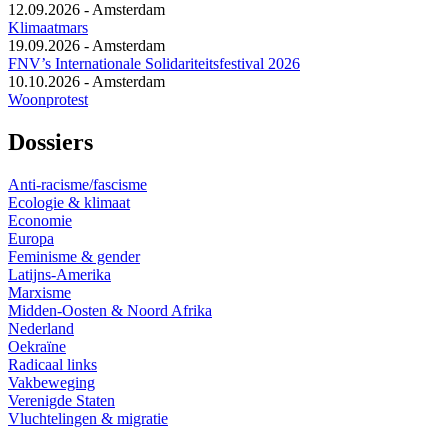
12.09.2026
-
Amsterdam
Klimaatmars
19.09.2026
-
Amsterdam
FNV’s Internationale Solidariteitsfestival 2026
10.10.2026
-
Amsterdam
Woonprotest
Dossiers
Anti-racisme/fascisme
Ecologie & klimaat
Economie
Europa
Feminisme & gender
Latijns-Amerika
Marxisme
Midden-Oosten & Noord Afrika
Nederland
Oekraïne
Radicaal links
Vakbeweging
Verenigde Staten
Vluchtelingen & migratie