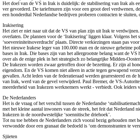
Het doel van de VS in Irak is duidelijk: de stabilisering van Irak al
ver gevorderd. De tariefmuren zijn voor een groot deel verdwenen, de
een honderdtal Nederlandse bedrijven proberen contracten te sluiten, o
Irakisering
Het ziet er niet naar uit dat de VS van plan zijn uit Irak te verdwij
overlaten. De plannen voor de ‘Irakisering’ liggen klaar. Volgens het
‘soevereiniteitsoverdracht’ plaats. Directe verkiezingen staan pas voo
Het nieuwe Irakese leger van 100.000 man en de nieuwe geheime politi
bases in Irak. Die bases zijn van het allergrootste belang want de VS
over als de enige plek in het strategisch zo belangrijke Midden-Oosten
De Irakezen worden zwaar getroffen door de bezetting. Er zijn al ho
eigendom. En de VS komen niet alleen in actie tegen gewapend verze
gevallen. Acht leden van de federatieraad werden gearresteerd en de h
van Irak, werd van de gevel verwijderd. Paul Bremer, de VS-Autoritei
meerderheid van Irakezen werknemers werkt - verbiedt. Ook leiders va
De Nederlanders
Het is de vraag of het verschil tussen de Nederlandse ‘stabilisatiemac
met het kleine aantal inwoners van de streek, het feit dat Nederland n
Irakezen in de noordwestelijke ‘soennitische driehoek’.
Tot nu toe hebben de Nederlanders zich vooral bezig gehouden met he
verwondde door een granaat die bedoeld is ‘om demonstranten te vers
Sjiieten