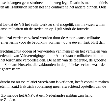
aanse belangen geen strobreed in de weg legt. Daarin is men inmiddels
en als Haliburton slepen het ene contract na het andere binnen. Ook
al toe dat de VS het vuile werk zo snel mogelijk aan Irakezen willen
se militairen uit de steden en op 1 juli vindt de formele
teit’ zal verder verzekerd worden door de Amerikaanse militaire
an ergernis voor de bevolking vormen - op te geven. Irak blijft dan
t onrechtmachtig doden of verwonden van mensen en het vernielen van
ederatie van Vakverenigingen door Amerikaanse militairen binnen
 het terrorisme veroordeelden. De naam van de federatie, de grootste
 van Saddam Hussein, die vakbonden in de publieke sector - waar de
 gearresteerd.
dracht tot nu toe relatief vreedzaam is verlopen, heeft vooral te maken
jiieten in Zuid-Irak zich vooralsnog meer afwachtend opstellen dan de
. Zo meldde het ANP dat een Nederlandse militair zijn hand
he Zuiden.