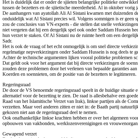
Het is duidelijk dat er onder de sjiieten belangrijke politieke ontwi
tussen de bezetters en de sjiietische meerderheid. Al in oktober vorig 
De aanhangers van ayatollah Ali Al Sistani kwamen met duizenden de st
onduidelijk wat Al Sistani precies wil. Volgens sommigen is er geen sp
zou de conclusies van VN-experts - die stellen dat snelle verkiezinge
niet vergeten dat hij een dergelijk spel ook onder Saddam Hussein he
hun verzet te staken. Of Al Sistani nu de ruimte heeft om een dergeli
Sadr.
Het is ook de vraag of het echt onmogelijk is om snel directe verkiez
regelmatige nepverkiezingen onder Saddam Hussein is nog deels te ge
Achter de technische argumenten lijken vooral politieke problemen sc
Dat geldt ook voor het argument dat bij directe verkiezingen de soenni
zouden deze problemen door het verlenen van bepaalde garanties aan d
Koerden en soennieten, om de positie van de bezetters te legitimeren.
Regeringsraad
De door de VS benoemde regeringsraad speelt in de huidige situatie e
alternatief voor de bezetting te zien. De raad is allesbehalve een go
Raad van het Islamitische Verzet van Irak), linkse partijen als de Co
verzetten. Maar veel anderen zitten er niet in: de Baath partij natuurli
gekozen niet aan de regeringsraad deel te nemen.
Ook onafhankelijke linkse krachten hebben er over het algemeen voor 
opbouwen van vakbonden, werklozenverenigingen en vrouwenorganisa
Gewapend verzet