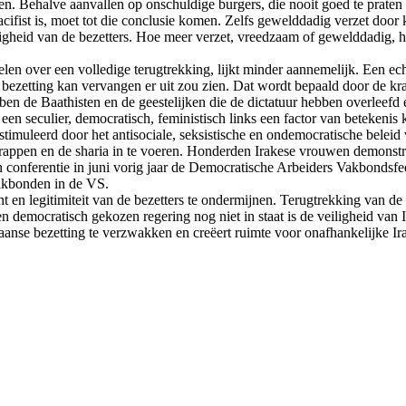
. Behalve aanvallen op onschuldige burgers, die nooit goed te praten z
pacifist is, moet tot die conclusie komen. Zelfs gewelddadig verzet door
stigheid van de bezetters. Hoe meer verzet, vreedzaam of gewelddadig, 
 over een volledige terugtrekking, lijkt minder aannemelijk. Een echt e
e bezetting kan vervangen er uit zou zien. Dat wordt bepaald door de 
en de Baathisten en de geestelijken die de dictatuur hebben overleefd ee
en seculier, democratisch, feministisch links een factor van betekenis
imuleerd door het antisociale, seksistische en ondemocratische beleid 
hrappen en de sharia in te voeren. Honderden Irakese vrouwen demonstree
en conferentie in juni vorig jaar de Democratische Arbeiders Vakbonds
vakbonden in de VS.
en legitimiteit van de bezetters te ondermijnen. Terugtrekking van de b
een democratisch gekozen regering nog niet in staat is de veiligheid va
anse bezetting te verzwakken en creëert ruimte voor onafhankelijke Ir