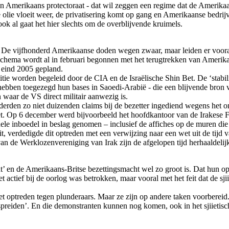
s een Amerikaans protectoraat - dat wil zeggen een regime dat de Amerik
 olie vloeit weer, de privatisering komt op gang en Amerikaanse bedrijv
ok al gaat het hier slechts om de overblijvende kruimels.
nen. De vijfhonderd Amerikaanse doden wegen zwaar, maar leiden er voor
 schema wordt al in februari begonnen met het terugtrekken van Amerikaan
r eind 2005 gepland.
e worden begeleid door de CIA en de Israëlische Shin Bet. De ‘stabili
 hebben toegezegd hun bases in Saoedi-Arabië - die een blijvende bron v
 waar de VS direct militair aanwezig is.
nderden zo niet duizenden claims bij de bezetter ingediend wegens he
t. Op 6 december werd bijvoorbeeld het hoofdkantoor van de Irakese F
ele inboedel in beslag genomen – inclusief de affiches op de muren die
t, verdedigde dit optreden met een verwijzing naar een wet uit de tijd
n de Werklozenvereniging van Irak zijn de afgelopen tijd herhaaldelijk
ht’ en de Amerikaans-Britse bezettingsmacht wel zo groot is. Dat hun op
iet actief bij de oorlog was betrokken, maar vooral met het feit dat de s
t optreden tegen plunderaars. Maar ze zijn op andere taken voorbereid
preiden’. En die demonstranten kunnen nog komen, ook in het sjiietisc