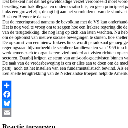
Dat betekent niet dat het gewelddadige verzet veroordeeld moet worden
bezetting van Irak illegaal en ondemocratisch is, en geen principieel 
links een gruwel zijn, draagt bij aan het verminderen van de standva
Bush en Bremer te dansen.
Dat de regeringsraad namens de bevolking met de VS kan onderhandelen
Het is nog veel te vroeg om te zeggen hoe een Irakese regering die d
van de terugtrekking, die nog lang op zich kan laten wachten. Nu hebb
om de opkomst van nieuwe sociale bewegingen te stuiten, hoe sneller e
De opkomst van een nieuw Irakees links wordt paradoxaal genoeg gest
regeringsraad bijvoorbeeld de seculiere familiewetten van 1959 te sc
werknemers zich te organiseren: vierhonderd activisten richtten op e
sectoren. Daarbij krijgen ze steun van anti-oorlogsactivisten binnen 
De taak van de vredesbeweging is om er alles aan te doen om de macht 
partij, noch tot het instellen van een fundamentalistisch bewind. Als 
Een snelle terugtrekking van de Nederlandse troepen helpt de Amerika
Share
Facebook
Bluesky
Email
Reactie toevoegen