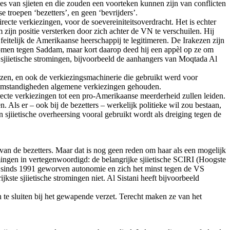
ies van sjieten en die zouden een voorteken kunnen zijn van conflicten
e troepen ‘bezetters’, en geen ‘bevrijders’.
ecte verkiezingen, voor de soevereiniteitsoverdracht. Het is echter
 zijn positie versterken door zich achter de VN te verschuilen. Hij
eitelijk de Amerikaanse heerschappij te legitimeren. De Irakezen zijn
e komen tegen Saddam, maar kort daarop deed hij een appèl op ze om
re sjiietische stromingen, bijvoorbeeld de aanhangers van Moqtada Al
ijzen, en ook de verkiezingsmachinerie die gebruikt werd voor
er omstandigheden algemene verkiezingen gehouden.
recte verkiezingen tot een pro-Amerikaanse meerderheid zullen leiden.
 Als er – ook bij de bezetters – werkelijk politieke wil zou bestaan,
jiietische overheersing vooral gebruikt wordt als dreiging tegen de
van de bezetters. Maar dat is nog geen reden om haar als een mogelijk
omingen in vertegenwoordigd: de belangrijke sjiietische SCIRI (Hoogste
hun sinds 1991 geworven autonomie en zich het minst tegen de VS
ijkste sjiietische stromingen niet. Al Sistani heeft bijvoorbeeld
 te sluiten bij het gewapende verzet. Terecht maken ze van het