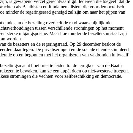
ijn, is gewapend verzet gerechtvaardigd. Iedereen die toegeeft dat de
 krachten als Baathisten en fundamentalisten, die voor democratisch
hoe minder de regeringsraad geneigd zal zijn om naar het pijpen van
inde aan de bezetting overleeft de raad waarschijnlijk niet.
krachtsverhoudingen tussen verschillende stromingen op het moment
n sterke uitgangspositie. Maar hoe minder de bezetters in staat zijn
 kan worden.
van de bezetters en de regeringsraad. Op 29 december besloot de
rden daar tegen. De privatiseringen en de sociale ellende stimuleert
federatie op en begonnen met het organiseren van vakbonden in twaalf
ezettingsmacht hoeft niet te leiden tot de terugkeer van de Baath
n Irakezen te bewaken, kan ze een appèl doen op niet-westerse troepen.
akese stromingen die vechten voor zelfbeschikking en democratie.