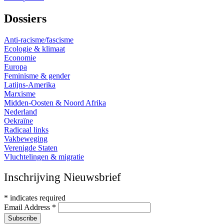
Dossiers
Anti-racisme/fascisme
Ecologie & klimaat
Economie
Europa
Feminisme & gender
Latijns-Amerika
Marxisme
Midden-Oosten & Noord Afrika
Nederland
Oekraïne
Radicaal links
Vakbeweging
Verenigde Staten
Vluchtelingen & migratie
Inschrijving Nieuwsbrief
*
indicates required
Email Address
*