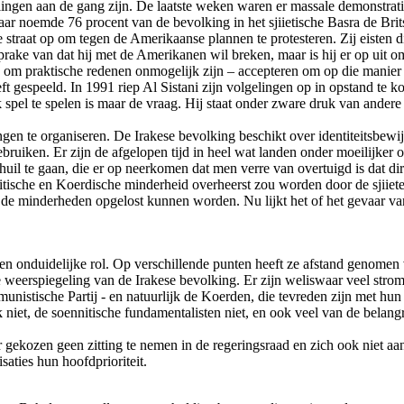
kkelingen aan de gang zijn. De laatste weken waren er massale demonstrat
jaar noemde 76 procent van de bevolking in het sjiietische Basra de Brits
raat op om tegen de Amerikaanse plannen te protesteren. Zij eisten dir
rake van dat hij met de Amerikanen wil breken, maar is hij er op uit om
n om praktische redenen onmogelijk zijn – accepteren om op die manier f
eft gespeeld. In 1991 riep Al Sistani zijn volgelingen op in opstand t
jk spel te spelen is maar de vraag. Hij staat onder zware druk van ande
ingen te organiseren. De Irakese bevolking beschikt over identiteitsbew
bruiken. Er zijn de afgelopen tijd in heel wat landen onder moeilijk
huil te gaan, die er op neerkomen dat men verre van overtuigd is dat di
tische en Koerdische minderheid overheerst zou worden door de sjiieten.
e minderheden opgelost kunnen worden. Nu lijkt het of het gevaar van s
en onduidelijke rol. Op verschillende punten heeft ze afstand genomen 
ede weerspiegeling van de Irakese bevolking. Er zijn weliswaar veel str
mmunistische Partij - en natuurlijk de Koerden, die tevreden zijn met 
jk niet, de soennitische fundamentalisten niet, en ook veel van de belangr
gekozen geen zitting te nemen in de regeringsraad en zich ook niet aan
ties hun hoofdprioriteit.