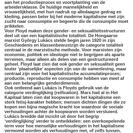
aan het productieproces en voortplanting van de
arbeidersklasse. De huidige mannelijkheid en
vrouwelijkheid, met hun nadruk op alledaagse gedrag en
kleding, passen beter bij het moderne kapitalisme met zijn
zucht naar consumptie en begeerte die de consumptie moet
prikkelen.
Voor Floyd maken deze gender- en seksualiteitsstructuren
deel uit van een kapitalistische totaliteit. De Hongaarse
marxist György Lukács stelde begin jaren 1920 in zijn
Geschiedenis en klassenbewustzijn de categorie totaliteit
centraal in de marxistische methode. Voor marxisten zijn
economie, politiek en ideologie niet te begrijpen als aparte
terreinen, maar alleen als delen van een gestructureerd
geheel. Floyd laat zien dat ook gender en seksualiteit geen
louter ‘plaatselijke’ aspecten zijn van de samenleving, maar
centraal zijn voor het kapitalistische accumulatieproces;
productie, reproductie en consumptie hebben van meet af
aan een belangrijke genderdimensie.
Ook ontleend aan Lukács is Floyds gebruik van de
categorie verdinglijking (reification). Marx had al in Het
Kapitaal laten zien dat koopwaren in het kapitalisme een
sterk fetisj-karakter hebben; mensen dichten dingen die ze
kopen een bijna magische kracht toe waardoor de sociale
verhoudingen achter de koopwaren worden versluierd.
Lukács breidde dat inzicht uit door het begrip
‘verdinglijking’ verder te ontwikkelen: een overkoepelende
term voor hoe menselijke verhoudingen in het kapitalisme
vermomd worden als verhoudingen met, of zelfs tussen,