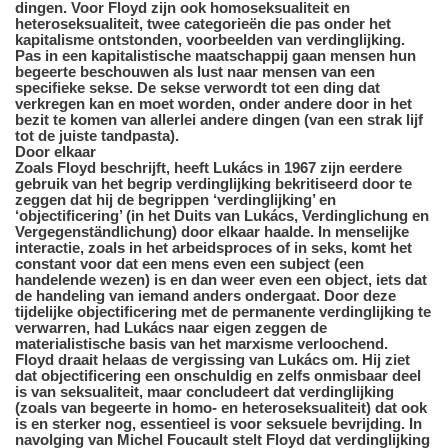
dingen. Voor Floyd zijn ook homoseksualiteit en
heteroseksualiteit, twee categorieën die pas onder het
kapitalisme ontstonden, voorbeelden van verdinglijking.
Pas in een kapitalistische maatschappij gaan mensen hun
begeerte beschouwen als lust naar mensen van een
specifieke sekse. De sekse verwordt tot een ding dat
verkregen kan en moet worden, onder andere door in het
bezit te komen van allerlei andere dingen (van een strak lijf
tot de juiste tandpasta).
Door elkaar
Zoals Floyd beschrijft, heeft Lukács in 1967 zijn eerdere
gebruik van het begrip verdinglijking bekritiseerd door te
zeggen dat hij de begrippen ‘verdinglijking’ en
‘objectificering’ (in het Duits van Lukács, Verdinglichung en
Vergegenständlichung) door elkaar haalde. In menselijke
interactie, zoals in het arbeidsproces of in seks, komt het
constant voor dat een mens even een subject (een
handelende wezen) is en dan weer even een object, iets dat
de handeling van iemand anders ondergaat. Door deze
tijdelijke objectificering met de permanente verdinglijking te
verwarren, had Lukács naar eigen zeggen de
materialistische basis van het marxisme verloochend.
Floyd draait helaas de vergissing van Lukács om. Hij ziet
dat objectificering een onschuldig en zelfs onmisbaar deel
is van seksualiteit, maar concludeert dat verdinglijking
(zoals van begeerte in homo- en heteroseksualiteit) dat ook
is en sterker nog, essentieel is voor seksuele bevrijding. In
navolging van Michel Foucault stelt Floyd dat verdinglijking