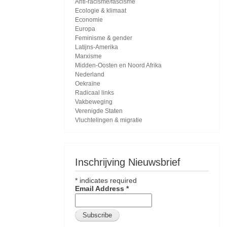
Anti-racisme/fascisme
Ecologie & klimaat
Economie
Europa
Feminisme & gender
Latijns-Amerika
Marxisme
Midden-Oosten en Noord Afrika
Nederland
Oekraïne
Radicaal links
Vakbeweging
Verenigde Staten
Vluchtelingen & migratie
Inschrijving Nieuwsbrief
*
indicates required
Email Address
*