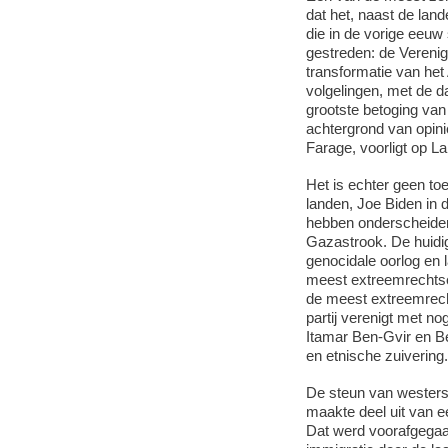
dat het, naast de lan
die in de vorige eeu
gestreden: de Verenig
transformatie van het
volgelingen, met de d
grootste betoging van
achtergrond van opini
Farage, voorligt op L
Het is echter geen toe
landen, Joe Biden in 
hebben onderscheiden 
Gazastrook. De huidig
genocidale oorlog en 
meest extreemrechtse 
de meest extreemrecht
partij verenigt met n
Itamar Ben-Gvir en Bez
en etnische zuivering.
De steun van westerse
maakte deel uit van ee
Dat werd voorafgegaa