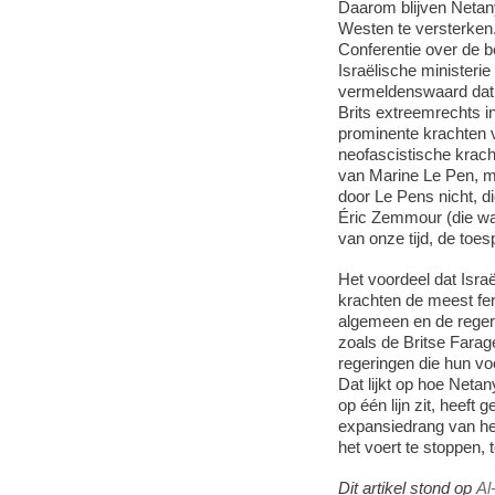
Daarom blijven Netan
Westen te versterken
Conferentie over de be
Israëlische ministeri
vermeldenswaard dat d
Brits extreemrechts i
prominente krachten 
neofascistische krach
van Marine Le Pen, m
door Le Pens nicht, di
Éric Zemmour (die wa
van onze tijd, de toe
Het voordeel dat Israël
krachten de meest fer
algemeen en de regerin
zoals de Britse Fara
regeringen die hun v
Dat lijkt op hoe Net
op één lijn zit, heef
expansiedrang van het
het voert te stoppen, 
Dit artikel stond op
Al