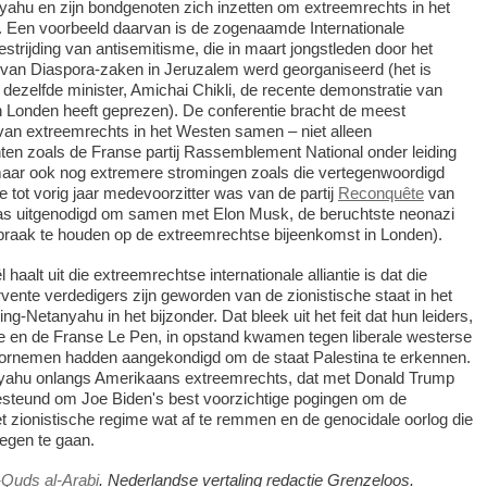
yahu en zijn bondgenoten zich inzetten om extreemrechts in het
. Een voorbeeld daarvan is de zogenaamde Internationale
strijding van antisemitisme, die in maart jongstleden door het
e van Diaspora-zaken in Jeruzalem werd georganiseerd (het is
ezelfde minister, Amichai Chikli, de recente demonstratie van
n Londen heeft geprezen). De conferentie bracht de meest
van extreemrechts in het Westen samen – niet alleen
ten zoals de Franse partij Rassemblement National onder leiding
aar ook nog extremere stromingen zoals die vertegenwoordigd
e tot vorig jaar medevoorzitter was van de partij
Reconquête
van
s uitgenodigd om samen met Elon Musk, de beruchtste neonazi
spraak te houden op de extreemrechtse bijeenkomst in Londen).
 haalt uit die extreemrechtse internationale alliantie is dat die
vente verdedigers zijn geworden van de zionistische staat in het
g-Netanyahu in het bijzonder. Dat bleek uit het feit dat hun leiders,
ge en de Franse Le Pen, in opstand kwamen tegen liberale westerse
oornemen hadden aangekondigd om de staat Palestina te erkennen.
anyahu onlangs Amerikaans extreemrechts, dat met Donald Trump
t gesteund om Joe Biden's best voorzichtige pogingen om de
 zionistische regime wat af te remmen en de genocidale oorlog die
tegen te gaan.
-Quds al-Arabi
. Nederlandse vertaling redactie Grenzeloos.