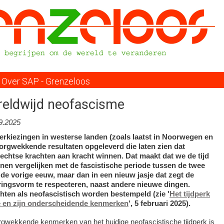
Overslaan
en
naar
de
inhoud
gaan
Over SAP - Grenzeloos
reldwijd neofascisme
9.2025
erkiezingen in westerse landen (zoals laatst in Noorwegen en
orgwekkende resultaten opgeleverd die laten zien dat
echtse krachten aan kracht winnen. Dat maakt dat we de tijd
nen vergelijken met de fascistische periode tussen de twee
de vorige eeuw, maar dan in een nieuw jasje dat zegt de
ingsvorm te respecteren, naast andere nieuwe dingen.
hten als neofascistisch worden bestempeld (zie '
Het tijdperk
e en zijn onderscheidende kenmerken
', 5 februari 2025).
gwekkende kenmerken van het huidige neofascistische tijdperk is