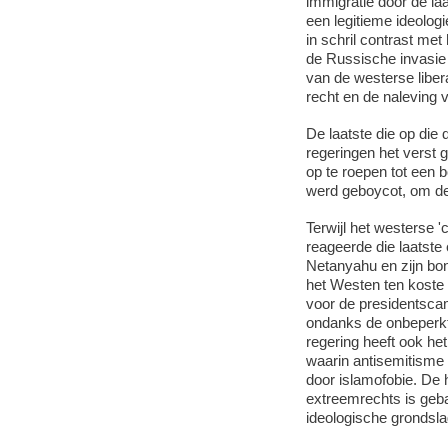
immigratie door de la
een legitieme ideolog
in schril contrast me
de Russische invasie 
van de westerse liber
recht en de naleving 
De laatste die op die
regeringen het verst g
op te roepen tot een b
werd geboycot, om de 
Terwijl het westerse 
reageerde die laatste
Netanyahu en zijn bon
het Westen ten koste 
voor de presidentsca
ondanks de onbeperkte
regering heeft ook he
waarin antisemitisme 
door islamofobie. De h
extreemrechts is geb
ideologische grondsla