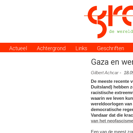
Actueel
Achtergrond
Links
Geschriften
Menu
Gaza en we
Gilbert Achcar
-
18.0
De meeste recente v
Duitsland) hebben z
racistische extreemr
waarin we leven kun
wereldoorlogen van 
democratische reger
Vandaar dat die krac
van het neofascism
Een van de meest zor