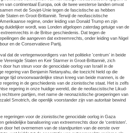
den van continentaal Europa, ook de twee westerse landen omvat
w samen met de Sovjet-Unie tegen de fascistische as hebben
de Staten en Groot-Brittannië. Terwijl de neofascistische
 Amerikaanse regime, onder leiding van Donald Trump en zijn
ag duidelijker wordt, was Londen afgelopen zaterdag getuige van de
 extreemrechts in de Britse geschiedenis. Dat tegen de
epeilingen die aangeven dat extreemrechts, onder leiding van Nigel
abour en de Conservatieve Partij.
val dat de vertegenwoordigers van het politieke 'centrum' in beide
de Verenigde Staten en Keir Starmer in Groot-Brittannië, zich
door hun steun voor de genocidale oorlog van Israël in de
e regering van Benjamin Netanyahu, die toezicht hield op die
lange tijd onvoorwaardelijke steun kreeg van beide mannen, is de
regering in de geschiedenis van de zionistische staat. Het is zelfs
se regering in onze huidige wereld, die de neofascistische Likud-
og rechtsere partijen, met name de neonazistische groeperingen van
alel Smotrich, die openlijk voorstander zijn van autoritair bewind
 regeringen voor de zionistische genocidale oorlog in Gaza
n geleidelijke banalisering van extreemrechts door de ‘centristen’.
n door het overnemen van de standpunten van de eerste over