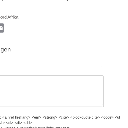
ord Afrika
l
E
m
ail
egen
k
 <a href hreflang> <em> <strong> <cite> <blockquote cite> <code> <ul
<li> <dl> <dt> <dd>