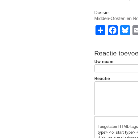
Dossier
Midden-Oosten en No
S
F
B
h
a
u
ar
c
e
Reactie toevo
e
e
s
Uw naam
b
y
o
Reactie
o
k
Toegelaten HTML-tags:
type> <ol start type> 