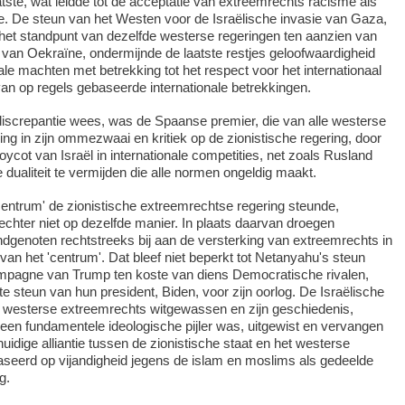
atste, wat leidde tot de acceptatie van extreemrechts racisme als
ie. De steun van het Westen voor de Israëlische invasie van Gaza,
t het standpunt van dezelfde westerse regeringen ten aanzien van
van Oekraïne, ondermijnde de laatste restjes geloofwaardigheid
ale machten met betrekking tot het respect voor het internationaal
van op regels gebaseerde internationale betrekkingen.
 discrepantie wees, was de Spaanse premier, die van alle westerse
ing in zijn ommezwaai en kritiek op de zionistische regering, door
oycot van Israël in internationale competities, net zoals Rusland
dualiteit te vermijden die alle normen ongeldig maakt.
'centrum' de zionistische extreemrechtse regering steunde,
 echter niet op dezelfde manier. In plaats daarvan droegen
dgenoten rechtstreeks bij aan de versterking van extreemrechts in
van het 'centrum'. Dat bleef niet beperkt tot Netanyahu's steun
mpagne van Trump ten koste van diens Democratische rivalen,
 steun van hun president, Biden, voor zijn oorlog. De Israëlische
t westerse extreemrechts witgewassen en zijn geschiedenis,
een fundamentele ideologische pijler was, uitgewist en vervangen
uidige alliantie tussen de zionistische staat en het westerse
aseerd op vijandigheid jegens de islam en moslims als gedeelde
g.