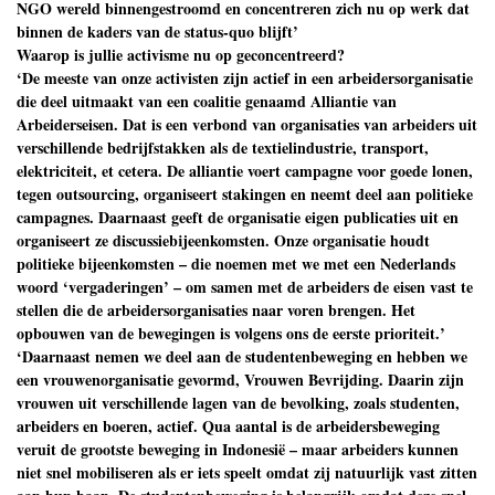
NGO wereld binnengestroomd en concentreren zich nu op werk dat
binnen de kaders van de status-quo blijft’
Waarop is jullie activisme nu op geconcentreerd?
‘De meeste van onze activisten zijn actief in een arbeidersorganisatie
die deel uitmaakt van een coalitie genaamd Alliantie van
Arbeiderseisen. Dat is een verbond van organisaties van arbeiders uit
verschillende bedrijfstakken als de textielindustrie, transport,
elektriciteit, et cetera. De alliantie voert campagne voor goede lonen,
tegen outsourcing, organiseert stakingen en neemt deel aan politieke
campagnes. Daarnaast geeft de organisatie eigen publicaties uit en
organiseert ze discussiebijeenkomsten. Onze organisatie houdt
politieke bijeenkomsten – die noemen met we met een Nederlands
woord ‘vergaderingen’ – om samen met de arbeiders de eisen vast te
stellen die de arbeidersorganisaties naar voren brengen. Het
opbouwen van de bewegingen is volgens ons de eerste prioriteit.’
‘Daarnaast nemen we deel aan de studentenbeweging en hebben we
een vrouwenorganisatie gevormd, Vrouwen Bevrijding. Daarin zijn
vrouwen uit verschillende lagen van de bevolking, zoals studenten,
arbeiders en boeren, actief. Qua aantal is de arbeidersbeweging
veruit de grootste beweging in Indonesië – maar arbeiders kunnen
niet snel mobiliseren als er iets speelt omdat zij natuurlijk vast zitten