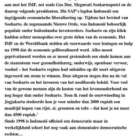
aan met het IMF, net zoals Gus Dur, Megawati Soekarnoputri en de
daarop volgende presidenten. Die SAP’s legden Indonesië een
ingrijpende economische liberalisering op. Tijdens het bewind van
Soeharto, de zogenaamde Nieuwe Orde, was Indonesië behoorlijk
populair onder buitenlandse investeerders. Soeharto en zijn kliek
hadden echter monopolies over grote delen van de economie. Het
IMF en de Wereldbank stelden als voorwaarde voor leningen en hulp
na 1998 dat de economie geliberaliseerd werd. Alles moest
geprivatiseerd worden en er moest grotendeels een einde komen aan
de staatssteun voor gezondheidszorg, onderwijs, openbaar vervoer,
voedsel – het Soeharto regime had subsidies op dit soort uitgaven
ingevoerd om steun te winnen. Deze uitgaven stegen dus na de val
van Soeharto en het invoeren van het neoliberale beleid. Voor veel
van de gewone mensen zijn de kosten van het levensonderhoud nu
nog hoger dan onder Soeharto. Toen ik rond de eeuwwisseling in
Jogjakarta studeerde kon je voor minder dan 2000 rupiah een
maaltijd kopen van rijst, ei, groenten en tofu – dat kost je nu meer
dan 4500 rupiah.’
Sinds 1998 is Indonesië officieel een democratie maar in
werkelijkheid schort het nog vaak aan elementaire democratische
rechten…