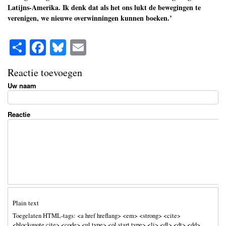
Latijns-Amerika. Ik denk dat als het ons lukt de bewegingen te
verenigen, we nieuwe overwinningen kunnen boeken.’
S
Fa
Bl
E
ha
ce
ue
m
Reactie toevoegen
re
bo
sk
ail
Uw naam
ok
y
Reactie
Plain text
Toegelaten HTML-tags: <a href hreflang> <em> <strong> <cite>
<blockquote cite> <code> <ul type> <ol start type> <li> <dl> <dt> <dd>