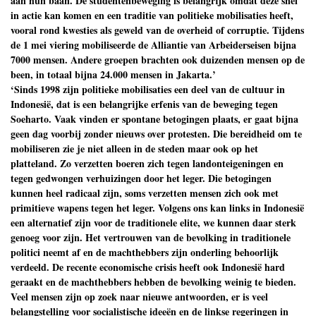
aan hun baan. De studentenbeweging is belangrijk omdat deze snel
in actie kan komen en een traditie van politieke mobilisaties heeft,
vooral rond kwesties als geweld van de overheid of corruptie. Tijdens
de 1 mei viering mobiliseerde de Alliantie van Arbeiderseisen bijna
7000 mensen. Andere groepen brachten ook duizenden mensen op de
been, in totaal bijna 24.000 mensen in Jakarta.’
‘Sinds 1998 zijn politieke mobilisaties een deel van de cultuur in
Indonesië, dat is een belangrijke erfenis van de beweging tegen
Soeharto. Vaak vinden er spontane betogingen plaats, er gaat bijna
geen dag voorbij zonder nieuws over protesten. Die bereidheid om te
mobiliseren zie je niet alleen in de steden maar ook op het
platteland. Zo verzetten boeren zich tegen landonteigeningen en
tegen gedwongen verhuizingen door het leger. Die betogingen
kunnen heel radicaal zijn, soms verzetten mensen zich ook met
primitieve wapens tegen het leger. Volgens ons kan links in Indonesië
een alternatief zijn voor de traditionele elite, we kunnen daar sterk
genoeg voor zijn. Het vertrouwen van de bevolking in traditionele
politici neemt af en de machthebbers zijn onderling behoorlijk
verdeeld. De recente economische crisis heeft ook Indonesië hard
geraakt en de machthebbers hebben de bevolking weinig te bieden.
Veel mensen zijn op zoek naar nieuwe antwoorden, er is veel
belangstelling voor socialistische ideeën en de linkse regeringen in