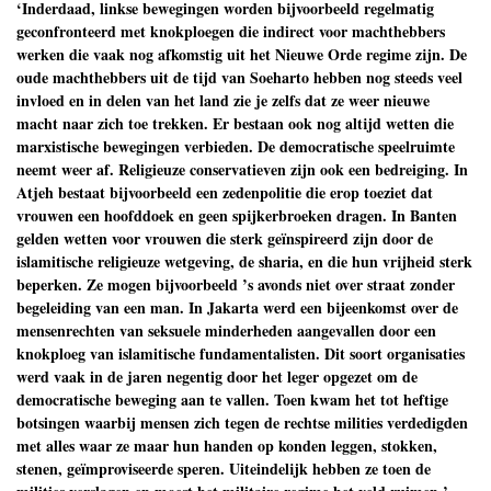
‘Inderdaad, linkse bewegingen worden bijvoorbeeld regelmatig
geconfronteerd met knokploegen die indirect voor machthebbers
werken die vaak nog afkomstig uit het Nieuwe Orde regime zijn. De
oude machthebbers uit de tijd van Soeharto hebben nog steeds veel
invloed en in delen van het land zie je zelfs dat ze weer nieuwe
macht naar zich toe trekken. Er bestaan ook nog altijd wetten die
marxistische bewegingen verbieden. De democratische speelruimte
neemt weer af. Religieuze conservatieven zijn ook een bedreiging. In
Atjeh bestaat bijvoorbeeld een zedenpolitie die erop toeziet dat
vrouwen een hoofddoek en geen spijkerbroeken dragen. In Banten
gelden wetten voor vrouwen die sterk geïnspireerd zijn door de
islamitische religieuze wetgeving, de sharia, en die hun vrijheid sterk
beperken. Ze mogen bijvoorbeeld ’s avonds niet over straat zonder
begeleiding van een man. In Jakarta werd een bijeenkomst over de
mensenrechten van seksuele minderheden aangevallen door een
knokploeg van islamitische fundamentalisten. Dit soort organisaties
werd vaak in de jaren negentig door het leger opgezet om de
democratische beweging aan te vallen. Toen kwam het tot heftige
botsingen waarbij mensen zich tegen de rechtse milities verdedigden
met alles waar ze maar hun handen op konden leggen, stokken,
stenen, geïmproviseerde speren. Uiteindelijk hebben ze toen de