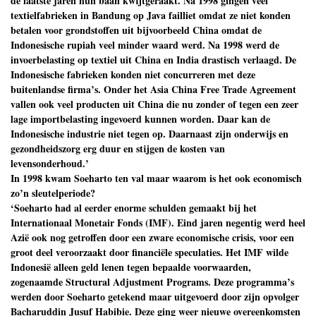
de laatste jaren hun baan kwijtgeraakt. Na 1998 gingen veel
textielfabrieken in Bandung op Java failliet omdat ze niet konden
betalen voor grondstoffen uit bijvoorbeeld China omdat de
Indonesische rupiah veel minder waard werd. Na 1998 werd de
invoerbelasting op textiel uit China en India drastisch verlaagd. De
Indonesische fabrieken konden niet concurreren met deze
buitenlandse firma’s. Onder het Asia China Free Trade Agreement
vallen ook veel producten uit China die nu zonder of tegen een zeer
lage importbelasting ingevoerd kunnen worden. Daar kan de
Indonesische industrie niet tegen op. Daarnaast zijn onderwijs en
gezondheidszorg erg duur en stijgen de kosten van
levensonderhoud.’
In 1998 kwam Soeharto ten val maar waarom is het ook economisch
zo’n sleutelperiode?
‘Soeharto had al eerder enorme schulden gemaakt bij het
Internationaal Monetair Fonds (IMF). Eind jaren negentig werd heel
Azië ook nog getroffen door een zware economische crisis, voor een
groot deel veroorzaakt door financiële speculaties. Het IMF wilde
Indonesië alleen geld lenen tegen bepaalde voorwaarden,
zogenaamde Structural Adjustment Programs. Deze programma’s
werden door Soeharto getekend maar uitgevoerd door zijn opvolger
Bacharuddin Jusuf Habibie. Deze ging weer nieuwe overeenkomsten