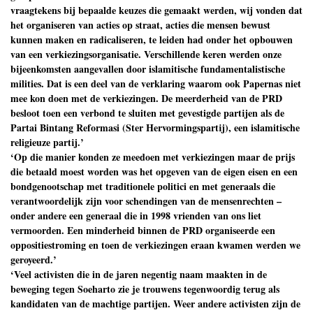
vraagtekens bij bepaalde keuzes die gemaakt werden, wij vonden dat
het organiseren van acties op straat, acties die mensen bewust
kunnen maken en radicaliseren, te leiden had onder het opbouwen
van een verkiezingsorganisatie. Verschillende keren werden onze
bijeenkomsten aangevallen door islamitische fundamentalistische
milities. Dat is een deel van de verklaring waarom ook Papernas niet
mee kon doen met de verkiezingen. De meerderheid van de PRD
besloot toen een verbond te sluiten met gevestigde partijen als de
Partai Bintang Reformasi (Ster Hervormingspartij), een islamitische
religieuze partij.’
‘Op die manier konden ze meedoen met verkiezingen maar de prijs
die betaald moest worden was het opgeven van de eigen eisen en een
bondgenootschap met traditionele politici en met generaals die
verantwoordelijk zijn voor schendingen van de mensenrechten –
onder andere een generaal die in 1998 vrienden van ons liet
vermoorden. Een minderheid binnen de PRD organiseerde een
oppositiestroming en toen de verkiezingen eraan kwamen werden we
geroyeerd.’
‘Veel activisten die in de jaren negentig naam maakten in de
beweging tegen Soeharto zie je trouwens tegenwoordig terug als
kandidaten van de machtige partijen. Weer andere activisten zijn de