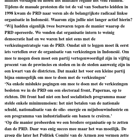
milities verslagen en moest het militaire regime het veld ruimen.’
Tijdens de massale protesten die tot de val van Soeharto leidden in
1998 kwam de PRD naar voren als de belangrijkste radicaal linkse
organisatie in Indonesië. Waarom zijn jullie niet langer actief hierin?
‘Wij hadden eigenlijk twee bezwaren tegen de manier waarop de
PRD opereerde. We vonden dat organisatie intern te weinig
democratie had en we waren het niet eens met de
verkiezingsstrategie van de PRD. Omdat uit te leggen moet ik eerst
iets vertellen over de organisatie van verkiezingen in Indonesië. Om
mee te mogen doen moet een partij vertegenwoordigd zijn in vijftig
procent van de provincies en steden en in de steden aanwezig zijn in
een kwart van de districten. Dat maakt het voor een kleine partij
bijna onmogelijk om mee te doen met de verkiezingen’
‘Na enkele mislukte pogingen om mee te doen met de verkiezingen
besloten we in de PRD om een electoraal front, Papernas, op te
richten. Dit front had niet een heel socialistisch programma maar
stelde enkele minimumeisen: het niet betalen van de nationale
schuld, nationalisatie van de olie- energie en mijnbouwindustrie en
een programma van industrialisatie om banen te creëren.’
‘Op die manier probeerden we een bredere organisatie op te zetten
dan de PRD. Daar was enig succes mee maar het was moeilijk. De
groep die later het Politiek Comité van de Armen zou vormen zette