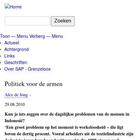
Overslaan
en
naar
Zoeken
de
inhoud
Toon — Menu
Verberg — Menu
gaan
Menu
Actueel
Achtergrond
Links
Geschriften
Over SAP - Grenzeloos
Politiek voor de armen
Alex de Jong
-
29.08.2010
Kun je iets zeggen over de dagelijkse problemen van de mensen in
Indonesië?
‘Een groot probleem op het moment is werkeloosheid – die ligt
boven de dertig procent. Vooral arbeiders uit de textielindustrie zijn