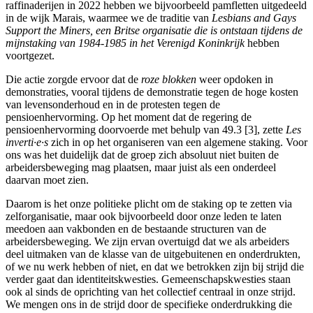
raffinaderijen in 2022 hebben we bijvoorbeeld pamfletten uitgedeeld
in de wijk Marais, waarmee we de traditie van
Lesbians and Gays
Support the Miners, een Britse organisatie die is ontstaan tijdens de
mijnstaking van 1984-1985 in het Verenigd Koninkrijk
hebben
voortgezet.
Die actie zorgde ervoor dat de
roze blokken
weer opdoken in
demonstraties, vooral tijdens de demonstratie tegen de hoge kosten
van levensonderhoud en in de protesten tegen de
pensioenhervorming. Op het moment dat de regering de
pensioenhervorming doorvoerde met behulp van 49.3 [3], zette
Les
inverti·e·s
zich in op het organiseren van een algemene staking. Voor
ons was het duidelijk dat de groep zich absoluut niet buiten de
arbeidersbeweging mag plaatsen, maar juist als een onderdeel
daarvan moet zien.
Daarom is het onze politieke plicht om de staking op te zetten via
zelforganisatie, maar ook bijvoorbeeld door onze leden te laten
meedoen aan vakbonden en de bestaande structuren van de
arbeidersbeweging. We zijn ervan overtuigd dat we als arbeiders
deel uitmaken van de klasse van de uitgebuitenen en onderdrukten,
of we nu werk hebben of niet, en dat we betrokken zijn bij strijd die
verder gaat dan identiteitskwesties. Gemeenschapskwesties staan
ook al sinds de oprichting van het collectief centraal in onze strijd.
We mengen ons in de strijd door de specifieke onderdrukking die