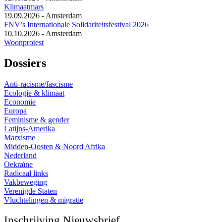
Klimaatmars
19.09.2026
-
Amsterdam
FNV’s Internationale Solidariteitsfestival 2026
10.10.2026
-
Amsterdam
Woonprotest
Dossiers
Anti-racisme/fascisme
Ecologie & klimaat
Economie
Europa
Feminisme & gender
Latijns-Amerika
Marxisme
Midden-Oosten & Noord Afrika
Nederland
Oekraïne
Radicaal links
Vakbeweging
Verenigde Staten
Vluchtelingen & migratie
Inschrijving Nieuwsbrief