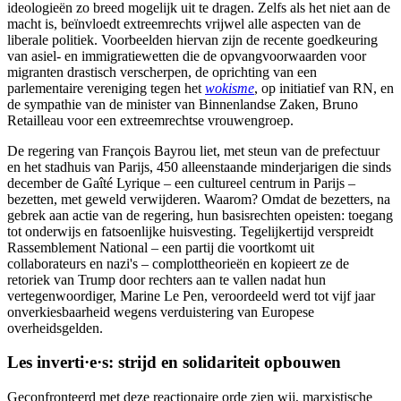
ideologieën zo breed mogelijk uit te dragen. Zelfs als het niet aan de
macht is, beïnvloedt extreemrechts vrijwel alle aspecten van de
liberale politiek. Voorbeelden hiervan zijn de recente goedkeuring
van asiel- en immigratiewetten die de opvangvoorwaarden voor
migranten drastisch verscherpen, de oprichting van een
parlementaire vereniging tegen het
wokisme
, op initiatief van RN, en
de sympathie van de minister van Binnenlandse Zaken, Bruno
Retailleau voor een extreemrechtse vrouwengroep.
De regering van François Bayrou liet, met steun van de prefectuur
en het stadhuis van Parijs, 450 alleenstaande minderjarigen die sinds
december de Gaîté Lyrique – een cultureel centrum in Parijs –
bezetten, met geweld verwijderen. Waarom? Omdat de bezetters, na
gebrek aan actie van de regering, hun basisrechten opeisten: toegang
tot onderwijs en fatsoenlijke huisvesting. Tegelijkertijd verspreidt
Rassemblement National – een partij die voortkomt uit
collaborateurs en nazi's – complottheorieën en kopieert ze de
retoriek van Trump door rechters aan te vallen nadat hun
vertegenwoordiger, Marine Le Pen, veroordeeld werd tot vijf jaar
onverkiesbaarheid wegens verduistering van Europese
overheidsgelden.
Les inverti·e·s: strijd en solidariteit opbouwen
Geconfronteerd met deze reactionaire orde zien wij, marxistische