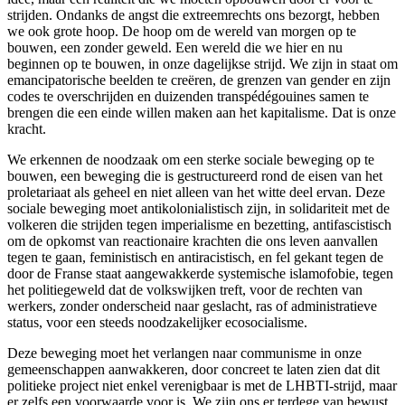
strijden. Ondanks de angst die extreemrechts ons bezorgt, hebben
we ook grote hoop. De hoop om de wereld van morgen op te
bouwen, een zonder geweld. Een wereld die we hier en nu
beginnen op te bouwen, in onze dagelijkse strijd. We zijn in staat om
emancipatorische beelden te creëren, de grenzen van gender en zijn
codes te overschrijden en duizenden transpédégouines samen te
brengen die een einde willen maken aan het kapitalisme. Dat is onze
kracht.
We erkennen de noodzaak om een sterke sociale beweging op te
bouwen, een beweging die is gestructureerd rond de eisen van het
proletariaat als geheel en niet alleen van het witte deel ervan. Deze
sociale beweging moet antikolonialistisch zijn, in solidariteit met de
volkeren die strijden tegen imperialisme en bezetting, antifascistisch
om de opkomst van reactionaire krachten die ons leven aanvallen
tegen te gaan, feministisch en antiracistisch, en fel gekant tegen de
door de Franse staat aangewakkerde systemische islamofobie, tegen
het politiegeweld dat de volkswijken treft, voor de rechten van
werkers, zonder onderscheid naar geslacht, ras of administratieve
status, voor een steeds noodzakelijker ecosocialisme.
Deze beweging moet het verlangen naar communisme in onze
gemeenschappen aanwakkeren, door concreet te laten zien dat dit
politieke project niet enkel verenigbaar is met de LHBTI-strijd, maar
er zelfs een voorwaarde voor is. We zijn ons er terdege van bewust