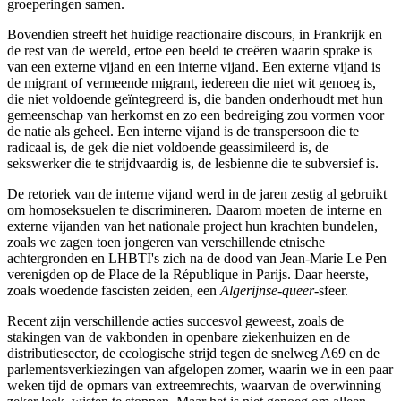
groeperingen samen.
Bovendien streeft het huidige reactionaire discours, in Frankrijk en
de rest van de wereld, ertoe een beeld te creëren waarin sprake is
van een externe vijand en een interne vijand. Een externe vijand is
de migrant of vermeende migrant, iedereen die niet wit genoeg is,
die niet voldoende geïntegreerd is, die banden onderhoudt met hun
gemeenschap van herkomst en zo een bedreiging zou vormen voor
de natie als geheel. Een interne vijand is de transpersoon die te
radicaal is, de gek die niet voldoende geassimileerd is, de
sekswerker die te strijdvaardig is, de lesbienne die te subversief is.
De retoriek van de interne vijand werd in de jaren zestig al gebruikt
om homoseksuelen te discrimineren. Daarom moeten de interne en
externe vijanden van het nationale project hun krachten bundelen,
zoals we zagen toen jongeren van verschillende etnische
achtergronden en LHBTI's zich na de dood van Jean-Marie Le Pen
verenigden op de Place de la République in Parijs. Daar heerste,
zoals woedende fascisten zeiden, een
Algerijnse
-
queer
-sfeer.
Recent zijn verschillende acties succesvol geweest, zoals de
stakingen van de vakbonden in openbare ziekenhuizen en de
distributiesector, de ecologische strijd tegen de snelweg A69 en de
parlementsverkiezingen van afgelopen zomer, waarin we in een paar
weken tijd de opmars van extreemrechts, waarvan de overwinning