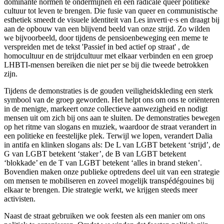
dominante normen te ondermijnen en een radicale queer politieke
cultuur tot leven te brengen. Die fusie van queer en communistische
esthetiek smeedt de visuele identiteit van Les inverti·e·s en draagt bij
aan de opbouw van een blijvend beeld van onze strijd. Zo wilden
we bijvoorbeeld, door tijdens de pensioenbeweging een meme te
verspreiden met de tekst 'Passief in bed actief op straat' , de
homocultuur en de strijdcultuur met elkaar verbinden en een groep
LHBTI-mensen bereiken die niet per se bij die tweede betrokken
zijn.
Tijdens de demonstraties is de gouden veiligheidskleding een sterk
symbool van de groep geworden. Het helpt ons om ons te oriënteren
in de menigte, markeert onze collectieve aanwezigheid en nodigt
mensen uit om zich bij ons aan te sluiten. De demonstraties bewegen
op het ritme van slogans en muziek, waardoor de straat verandert in
een politieke en feestelijke plek. Terwijl we lopen, verandert Dalia
in antifa en klinken slogans als: De L van LGBT betekent ‘strijd’, de
G van LGBT betekent ‘staker’, de B van LGBT betekent
‘blokkade’ en de T van LGBT betekent ‘alles in brand steken’.
Bovendien maken onze publieke optredens deel uit van een strategie
om mensen te mobiliseren en zoveel mogelijk transpédégouines bij
elkaar te brengen. Die strategie werkt, we krijgen steeds meer
activisten.
Naast de straat gebruiken we ook feesten als een manier om ons