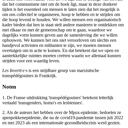
dat het communisme niet om de hoek ligt, maar in deze donkere
tijden is het essentieel om mensen te laten zien dat het mogelijk is
om ons collectief te organiseren, hoop te hebben en te strijden om
die hoop levend te houden. We willen mensen een organisatorisch
kader bieden dat hen in staat stelt andere manieren te ontdekken om
met elkaar en met de gemeenschap om te gaan, waardoor we
dagelijks vorm kunnen geven aan de samenleving die we willen
opbouwen. We kunnen het ons niet veroorloven om slechts een
handjevol activisten en militanten te zijn, we moeten mensen
overtuigen om in actie te komen. En dat betekent dat we open en
aantrekkelijke ruimtes moeten creëren waarin we allemaal kunnen
strijden voor een waardig leven.
Les Inverti·e·s
is een strijdbare groep van marxistische
transpédégouines in Frankrijk.
Noten
1. De Franse uitdrukking 'transpédégouines' betekent letterlijk
vertaald 'transgenders, homo's en lesbiennes'.
2. Als de auteurs het hebben over de Mpox-epidemie, bedoelen ze
apenpokkenepidemie, die na de covid19-pandemie tussen juli 2022
en mei 2023 als een internationale gezondheidscrisis werd gezien.