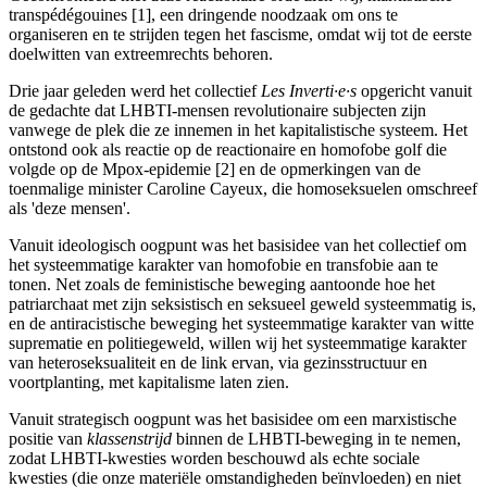
transpédégouines [1], een dringende noodzaak om ons te
organiseren en te strijden tegen het fascisme, omdat wij tot de eerste
doelwitten van extreemrechts behoren.
Drie jaar geleden werd het collectief
Les Inverti·e·s
opgericht vanuit
de gedachte dat LHBTI-mensen revolutionaire subjecten zijn
vanwege de plek die ze innemen in het kapitalistische systeem. Het
ontstond ook als reactie op de reactionaire en homofobe golf die
volgde op de Mpox-epidemie [2] en de opmerkingen van de
toenmalige minister Caroline Cayeux, die homoseksuelen omschreef
als 'deze mensen'.
Vanuit ideologisch oogpunt was het basisidee van het collectief om
het systeemmatige karakter van homofobie en transfobie aan te
tonen. Net zoals de feministische beweging aantoonde hoe het
patriarchaat met zijn seksistisch en seksueel geweld systeemmatig is,
en de antiracistische beweging het systeemmatige karakter van witte
suprematie en politiegeweld, willen wij het systeemmatige karakter
van heteroseksualiteit en de link ervan, via gezinsstructuur en
voortplanting, met kapitalisme laten zien.
Vanuit strategisch oogpunt was het basisidee om een marxistische
positie van
klassenstrijd
binnen de LHBTI-beweging in te nemen,
zodat LHBTI-kwesties worden beschouwd als echte sociale
kwesties (die onze materiële omstandigheden beïnvloeden) en niet