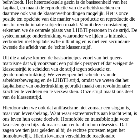
beïnvloedt. Het heteroseksuele gezin is de basiseenheid van het
kapitaal, en maakt de reproductie van de arbeidskrachten en
daarmee ook van de klassenverhoudingen mogelijk. Het is onze
positie ten opzichte van die manier van productie en reproductie die
ons tot revolutionaire subjecten maakt. Vanuit deze constatering
erkennen we de centrale plaats van LHBTI-personen in de strijd. De
systeemmatige onderdrukking waaronder we lijden is intrinsiek
verbonden met kapitalistische uitbuiting en is niet een secundaire
kwestie die afleidt van de 'echte klassenstrijd'.
Uit die analyse komen de basisprincipes voort van het queer-
marxisme dat wij voorstaan: een politiek perspectief dat weigert de
klassenstrijd te scheiden van de strijd tegen seksuele en
genderonderdrukking. We verwerpen het scheiden van de
arbeidersbeweging en de LHBTI-strijd, omdat we weten dat het
kapitalisme van onderdrukking gebruikt maakt om revolutionaire
krachten te verdelen en te verzwakken. Onze strijd maakt ons deel
van de klassenstrijd.
Hierdoor zien we ook dat antifascisme niet zomaar een slogan is,
maar van levensbelang. Want waar extreemrechts aan kracht wint, is
ons leven hun eerste doelwit. Homofobie en transfobie zijn voor
fascisten geen bijzaak maar staan centraal in hun obsessies. Dat
zagen we tien jaar geleden al bij de rechtse protesten tegen het
homohuwelijk. Hierin kwamen verschillende reactionaire