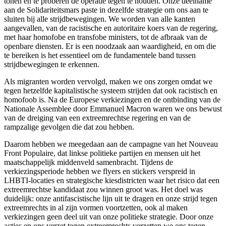
tonen en te proberen de operatie tegen te houden. Onze deelname
aan de Solidariteitsmars paste in dezelfde strategie om ons aan te
sluiten bij alle strijdbewegingen. We worden van alle kanten
aangevallen, van de racistische en autoritaire koers van de regering,
met haar homofobe en transfobe ministers, tot de afbraak van de
openbare diensten. Er is een noodzaak aan waardigheid, en om die
te bereiken is het essentieel om de fundamentele band tussen
strijdbewegingen te erkennen.
Als migranten worden vervolgd, maken we ons zorgen omdat we
tegen hetzelfde kapitalistische systeem strijden dat ook racistisch en
homofoob is. Na de Europese verkiezingen en de ontbinding van de
Nationale Assemblee door Emmanuel Macron waren we ons bewust
van de dreiging van een extreemrechtse regering en van de
rampzalige gevolgen die dat zou hebben.
Daarom hebben we meegedaan aan de campagne van het Nouveau
Front Populaire, dat linkse politieke partijen en mensen uit het
maatschappelijk middenveld samenbracht. Tijdens de
verkiezingsperiode hebben we flyers en stickers verspreid in
LHBTI-locaties en strategische kiesdistricten waar het risico dat een
extreemrechtse kandidaat zou winnen groot was. Het doel was
duidelijk: onze antifascistische lijn uit te dragen en onze strijd tegen
extreemrechts in al zijn vormen voortzetten, ook al maken
verkiezingen geen deel uit van onze politieke strategie. Door onze
acties en ons verzet tegen extreemrechts verzetten we ons tegen