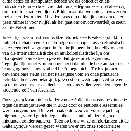
al die acties en standpunten hebben we als collectief en als
individuen kunnen laten zien dat transpédégouines er niet alleen zijn
om mooi te paraderen tijdens Pride, maar dat we ook samenwerken
met alle onderdrukten. Ons doel was om duidelijk te maken dat er
geen ruimte is voor twijfel als het gaat om onvoorwaardelijke steun
aan de Palestijnen.
In een tijd waarin extreemrechtse retoriek steeds vaker opduikt in
publieke debatten en er een bondgenootschap is tussen zionistische
en extreemrechtse groepen in Frankrijk, heeft het duidelijk maken
van die internationalistische en antikolonialistische lijn ons
blootgesteld aan extreem gewelddadige retoriek tegen ons.
Tegelijkertijd moet worden opgemerkt dat niet de hele antiracistische
beweging onze aanwezigheid heeft toegejuicht. Toch zijn onze
onwankelbare steun aan het Palestijnse volk en onze praktische
betrokkenheid zeer belangrijk geweest om wederzijds vertrouwen
op te bouwen, wat essentieel is als we ons willen verzetten tegen de
groeiende golf van fascisme.
Onze groep kwam in het kader van de Solidariteitsmars ook in actie
tegen de immigratiewet die in 2023 door de Nationale Assemblee
werd aangenomen. Die wet maakte de weg vrij voor de jacht op
migranten, vooral gericht tegen alleenstaande minderjarigen en
migranten zonder papieren. Toen op brute wijze minderjarigen uit de
Gaîte Lyrique werden gezet, waren we er om onze solidariteit te