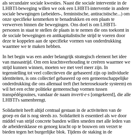
als secundaire sociale kwesties. Naast die sociale interventie in de
LHBTI-beweging willen we ook een LHBTI-interventie in andere
sociale bewegingen (arbeiders-, feministische, antiracistische...) om
onze specifieke kenmerken te benadrukken en een plaats te
verwerven binnen die bewegingen. Ons doel is om LHBTI-
personen in staat te stellen de plaats in te nemen die ons toekomt in
de sociale bewegingen en antikapitalistische strijd te voeren door
deze te koppelen aan de specifieke vormen van onderdrukking
waarmee we te maken hebben.
In het begin was een ander belangrijk strategisch element het idee
van massastrijd. Om een krachtsverhouding te creëren waarmee we
strijd kunnen winnen, moeten we met veel meer zijn. In
tegenstelling tot veel collectieven die gebaseerd zijn op individuele
identiteiten, is ons collectief gebaseerd op een gemeenschappelijke
onderdrukking die ons allemaal treft (het heteroseksuele systeem) en
wil het een echte politieke gemeenschap vormen tussen
transpédégouines, vandaar de naam
inverti·e·s
[omgekeerd], die alle
LHBTI's samenbrengt.
Solidariteit heeft altijd centraal gestaan in de activiteiten van de
groep en dat is nog steeds zo. Solidariteit is essentieel als we door
middel van strijd concrete banden willen smeden met alle leden van
de arbeidersklasse en genoeg kracht op te bouwen om verzet te
bieden tegen het burgerlijke blok. Tijdens de staking in de