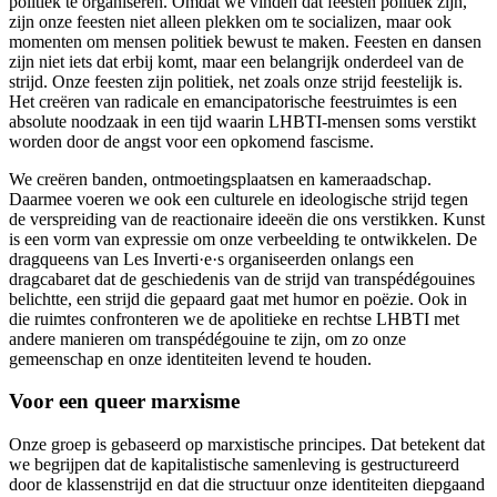
politiek te organiseren. Omdat we vinden dat feesten politiek zijn,
zijn onze feesten niet alleen plekken om te socializen, maar ook
momenten om mensen politiek bewust te maken. Feesten en dansen
zijn niet iets dat erbij komt, maar een belangrijk onderdeel van de
strijd. Onze feesten zijn politiek, net zoals onze strijd feestelijk is.
Het creëren van radicale en emancipatorische feestruimtes is een
absolute noodzaak in een tijd waarin LHBTI-mensen soms verstikt
worden door de angst voor een opkomend fascisme.
We creëren banden, ontmoetingsplaatsen en kameraadschap.
Daarmee voeren we ook een culturele en ideologische strijd tegen
de verspreiding van de reactionaire ideeën die ons verstikken. Kunst
is een vorm van expressie om onze verbeelding te ontwikkelen. De
dragqueens van Les Inverti·e·s organiseerden onlangs een
dragcabaret dat de geschiedenis van de strijd van transpédégouines
belichtte, een strijd die gepaard gaat met humor en poëzie. Ook in
die ruimtes confronteren we de apolitieke en rechtse LHBTI met
andere manieren om transpédégouine te zijn, om zo onze
gemeenschap en onze identiteiten levend te houden.
Voor een queer marxisme
Onze groep is gebaseerd op marxistische principes. Dat betekent dat
we begrijpen dat de kapitalistische samenleving is gestructureerd
door de klassenstrijd en dat die structuur onze identiteiten diepgaand