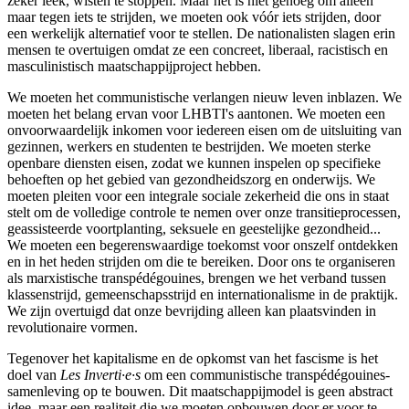
zeker leek, wisten te stoppen. Maar het is niet genoeg om alleen
maar tegen iets te strijden, we moeten ook vóór iets strijden, door
een werkelijk alternatief voor te stellen. De nationalisten slagen erin
mensen te overtuigen omdat ze een concreet, liberaal, racistisch en
masculinistisch maatschappijproject hebben.
We moeten het communistische verlangen nieuw leven inblazen. We
moeten het belang ervan voor LHBTI's aantonen. We moeten een
onvoorwaardelijk inkomen voor iedereen eisen om de uitsluiting van
gezinnen, werkers en studenten te bestrijden. We moeten sterke
openbare diensten eisen, zodat we kunnen inspelen op specifieke
behoeften op het gebied van gezondheidszorg en onderwijs. We
moeten pleiten voor een integrale sociale zekerheid die ons in staat
stelt om de volledige controle te nemen over onze transitieprocessen,
geassisteerde voortplanting, seksuele en geestelijke gezondheid...
We moeten een begerenswaardige toekomst voor onszelf ontdekken
en in het heden strijden om die te bereiken. Door ons te organiseren
als marxistische transpédégouines, brengen we het verband tussen
klassenstrijd, gemeenschapsstrijd en internationalisme in de praktijk.
We zijn overtuigd dat onze bevrijding alleen kan plaatsvinden in
revolutionaire vormen.
Tegenover het kapitalisme en de opkomst van het fascisme is het
doel van
Les Inverti·e·s
om een communistische transpédégouines-
samenleving op te bouwen. Dit maatschappijmodel is geen abstract
idee, maar een realiteit die we moeten opbouwen door er voor te