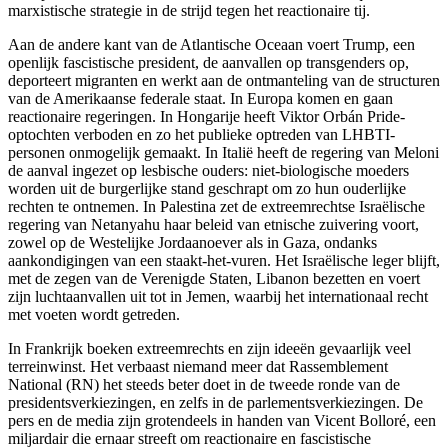
marxistische strategie in de strijd tegen het reactionaire tij.
Aan de andere kant van de Atlantische Oceaan voert Trump, een
openlijk fascistische president, de aanvallen op transgenders op,
deporteert migranten en werkt aan de ontmanteling van de structuren
van de Amerikaanse federale staat. In Europa komen en gaan
reactionaire regeringen. In Hongarije heeft Viktor Orbán Pride-
optochten verboden en zo het publieke optreden van LHBTI-
personen onmogelijk gemaakt. In Italië heeft de regering van Meloni
de aanval ingezet op lesbische ouders: niet-biologische moeders
worden uit de burgerlijke stand geschrapt om zo hun ouderlijke
rechten te ontnemen. In Palestina zet de extreemrechtse Israëlische
regering van Netanyahu haar beleid van etnische zuivering voort,
zowel op de Westelijke Jordaanoever als in Gaza, ondanks
aankondigingen van een staakt-het-vuren. Het Israëlische leger blijft,
met de zegen van de Verenigde Staten, Libanon bezetten en voert
zijn luchtaanvallen uit tot in Jemen, waarbij het internationaal recht
met voeten wordt getreden.
In Frankrijk boeken extreemrechts en zijn ideeën gevaarlijk veel
terreinwinst. Het verbaast niemand meer dat Rassemblement
National (RN) het steeds beter doet in de tweede ronde van de
presidentsverkiezingen, en zelfs in de parlementsverkiezingen. De
pers en de media zijn grotendeels in handen van Vicent Bolloré, een
miljardair die ernaar streeft om reactionaire en fascistische