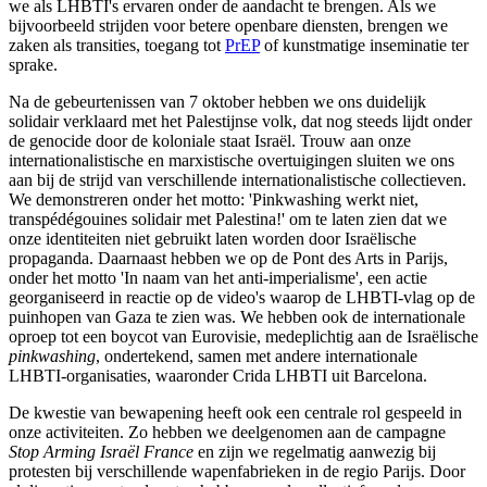
we als LHBTI's ervaren onder de aandacht te brengen. Als we
bijvoorbeeld strijden voor betere openbare diensten, brengen we
zaken als transities, toegang tot
PrEP
of kunstmatige inseminatie ter
sprake.
Na de gebeurtenissen van 7 oktober hebben we ons duidelijk
solidair verklaard met het Palestijnse volk, dat nog steeds lijdt onder
de genocide door de koloniale staat Israël. Trouw aan onze
internationalistische en marxistische overtuigingen sluiten we ons
aan bij de strijd van verschillende internationalistische collectieven.
We demonstreren onder het motto: 'Pinkwashing werkt niet,
transpédégouines solidair met Palestina!' om te laten zien dat we
onze identiteiten niet gebruikt laten worden door Israëlische
propaganda. Daarnaast hebben we op de Pont des Arts in Parijs,
onder het motto 'In naam van het anti-imperialisme', een actie
georganiseerd in reactie op de video's waarop de LHBTI-vlag op de
puinhopen van Gaza te zien was. We hebben ook de internationale
oproep tot een boycot van Eurovisie, medeplichtig aan de Israëlische
pinkwashing
, ondertekend, samen met andere internationale
LHBTI-organisaties, waaronder Crida LHBTI uit Barcelona.
De kwestie van bewapening heeft ook een centrale rol gespeeld in
onze activiteiten. Zo hebben we deelgenomen aan de campagne
Stop Arming Israël France
en zijn we regelmatig aanwezig bij
protesten bij verschillende wapenfabrieken in de regio Parijs. Door