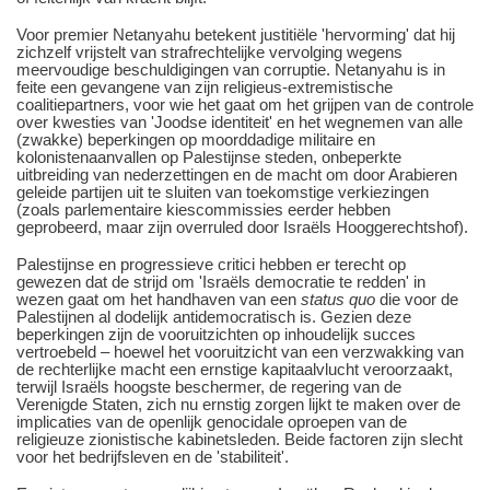
Voor premier Netanyahu betekent justitiële 'hervorming' dat hij
zichzelf vrijstelt van strafrechtelijke vervolging wegens
meervoudige beschuldigingen van corruptie. Netanyahu is in
feite een gevangene van zijn religieus-extremistische
coalitiepartners, voor wie het gaat om het grijpen van de controle
over kwesties van 'Joodse identiteit' en het wegnemen van alle
(zwakke) beperkingen op moorddadige militaire en
kolonistenaanvallen op Palestijnse steden, onbeperkte
uitbreiding van nederzettingen en de macht om door Arabieren
geleide partijen uit te sluiten van toekomstige verkiezingen
(zoals parlementaire kiescommissies eerder hebben
geprobeerd, maar zijn overruled door Israëls Hooggerechtshof).
Palestijnse en progressieve critici hebben er terecht op
gewezen dat de strijd om 'Israëls democratie te redden' in
wezen gaat om het handhaven van een
status quo
die voor de
Palestijnen al dodelijk antidemocratisch is. Gezien deze
beperkingen zijn de vooruitzichten op inhoudelijk succes
vertroebeld ‒ hoewel het vooruitzicht van een verzwakking van
de rechterlijke macht een ernstige kapitaalvlucht veroorzaakt,
terwijl Israëls hoogste beschermer, de regering van de
Verenigde Staten, zich nu ernstig zorgen lijkt te maken over de
implicaties van de openlijk genocidale oproepen van de
religieuze zionistische kabinetsleden. Beide factoren zijn slecht
voor het bedrijfsleven en de 'stabiliteit'.