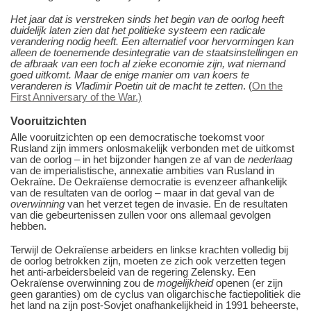
Het jaar dat is verstreken sinds het begin van de oorlog heeft
duidelijk laten zien dat het politieke systeem een radicale
verandering nodig heeft. Een alternatief voor hervormingen kan
alleen de toenemende desintegratie van de staatsinstellingen en
de afbraak van een toch al zieke economie zijn, wat niemand
goed uitkomt. Maar de enige manier om van koers te
veranderen is Vladimir Poetin uit de macht te zetten
. (
On the
First Anniversary of the War.)
Vooruitzichten
Alle vooruitzichten op een democratische toekomst voor
Rusland zijn immers onlosmakelijk verbonden met de uitkomst
van de oorlog ‒ in het bijzonder hangen ze af van de
nederlaag
van de imperialistische, annexatie ambities van Rusland in
Oekraïne. De Oekraïense democratie is evenzeer afhankelijk
van de resultaten van de oorlog ‒ maar in dat geval van de
overwinning
van het verzet tegen de invasie. En de resultaten
van die gebeurtenissen zullen voor ons allemaal gevolgen
hebben.
Terwijl de Oekraïense arbeiders en linkse krachten volledig bij
de oorlog betrokken zijn, moeten ze zich ook verzetten tegen
het anti-arbeidersbeleid van de regering Zelensky. Een
Oekraïense overwinning zou de
mogelijkheid
openen (er zijn
geen garanties) om de cyclus van oligarchische factiepolitiek die
het land na zijn post-Sovjet onafhankelijkheid in 1991 beheerste,