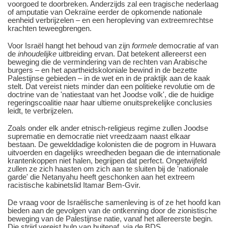
voorgoed te doorbreken. Anderzijds zal een tragische nederlaag
of amputatie van Oekraïne eerder de opkomende nationale
eenheid verbrijzelen ‒ en een heropleving van extreemrechtse
krachten teweegbrengen.
Voor Israël hangt het behoud van zijn
formele
democratie af van
de
inhoudelijke
uitbreiding ervan. Dat betekent allereerst een
beweging die de vermindering van de rechten van Arabische
burgers ‒ en het apartheidskoloniale bewind in de bezette
Palestijnse gebieden ‒ in de wet en in de praktijk aan de kaak
stelt. Dat vereist niets minder dan een politieke revolutie om de
doctrine van de 'natiestaat van het Joodse volk', die de huidige
regeringscoalitie naar haar ultieme onuitsprekelijke conclusies
leidt, te verbrijzelen.
Zoals onder elk ander etnisch-religieus regime zullen Joodse
suprematie en democratie niet vreedzaam naast elkaar
bestaan. De gewelddadige kolonisten die de pogrom in Huwara
uitvoerden en dagelijks wreedheden begaan die de internationale
krantenkoppen niet halen, begrijpen dat perfect. Ongetwijfeld
zullen ze zich haasten om zich aan te sluiten bij de 'nationale
garde' die Netanyahu heeft geschonken aan het extreem
racistische kabinetslid Itamar Bem-Gvir.
De vraag voor de Israëlische samenleving is of ze het hoofd kan
bieden aan de gevolgen van de ontkenning door de zionistische
beweging van de Palestijnse natie, vanaf het allereerste begin.
Die strijd vereist hulp van buitenaf, via de BDS