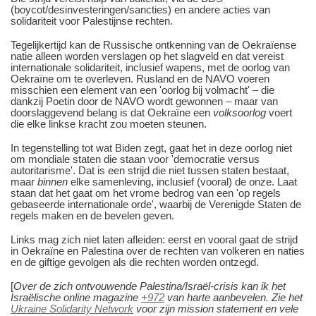
(boycot/desinvesteringen/sancties) en andere acties van
solidariteit voor Palestijnse rechten.
Tegelijkertijd kan de Russische ontkenning van de Oekraïense
natie alleen worden verslagen op het slagveld en dat vereist
internationale solidariteit, inclusief wapens, met de oorlog van
Oekraïne om te overleven. Rusland en de NAVO voeren
misschien een element van een 'oorlog bij volmacht' ‒ die
dankzij Poetin door de NAVO wordt gewonnen ‒ maar van
doorslaggevend belang is dat Oekraïne een
volksoorlog
voert
die elke linkse kracht zou moeten steunen.
In tegenstelling tot wat Biden zegt, gaat het in deze oorlog niet
om mondiale staten die staan voor 'democratie versus
autoritarisme'. Dat is een strijd die niet tussen staten bestaat,
maar
binnen
elke samenleving, inclusief (vooral) de onze. Laat
staan dat het gaat om het vrome bedrog van een 'op regels
gebaseerde internationale orde', waarbij de Verenigde Staten de
regels maken en de bevelen geven.
Links mag zich niet laten afleiden: eerst en vooral gaat de strijd
in Oekraïne en Palestina over de rechten van volkeren en naties
en de giftige gevolgen als die rechten worden ontzegd.
[
Over de zich ontvouwende Palestina/Israël-crisis kan ik het
Israëlische online magazine
+972
van harte aanbevelen. Zie het
Ukraine Solidarity Network
voor zijn mission statement en vele