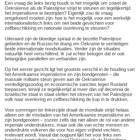
Een vraag die links bezig houdt: is het mogelijk om zowel de
Oekraïense als de Palestijnse strijd te steunen en tegelijkertijd
het imperialisme te bestrijden? Eigenlijk zou de vraag
omgekeerd moeten zijn: hoe is het mogelijk voor een werkelijk
internationalistisch links om
niet
beide gevechten voor
zelfbeschikking en nationale overleving te steunen?
Uiteraard zijn de bloedige spiraal in de bezette Palestijnse
gebieden en de Russische drang om Oekraïne te vernietigen
beide internationale noodsituaties. Verder zijn de situaties
natuurlijk heel verschillend. Ik zal echter betogen dat er ook
belangrijke parallellen en verbanden zijn.
Op het eerste gezicht ligt het grootste verschil in de houding van
het Amerikaanse imperialisme en zijn bondgenoten ‒ die
massale militaire steun geven aan de Oekraïense
verdedigingsoorlog en economische sancties tegen Rusland
toepassen, terwijl ze tegelijkertijd al meer dan vijf decennia de
Israëlische staat in staat stellen het streven van het Palestijnse
volk naar overleving en zelfbeschikking de kop in te drukken.
Voor sommigen ter linkerzijde draait de mondiale strijd helaas
alleen
om de misdaden van het Amerikaanse imperialisme en
zijn bondgenoten ‒ zozeer zelfs dat niet alleen de rol van andere
imperiale onderdrukkers, maar ook die van echte mensen en
onderdrukte volkeren die voor hun eigen vrijheid vechten,
irrelevant wordt. Vanuit dat oogpunt lijkt het voor links een
hopeloze contradictie om
zowel
Oekraïne als de Palestijnse