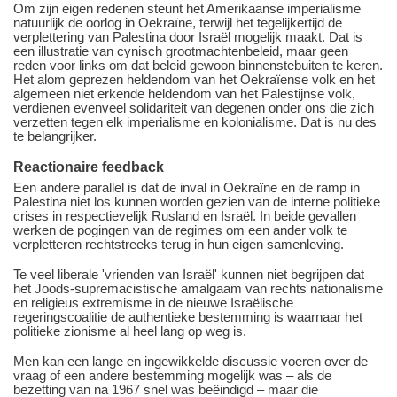
Om zijn eigen redenen steunt het Amerikaanse imperialisme
natuurlijk de oorlog in Oekraïne, terwijl het tegelijkertijd de
verplettering van Palestina door Israël mogelijk maakt. Dat is
een illustratie van cynisch grootmachtenbeleid, maar geen
reden voor links om dat beleid gewoon binnenstebuiten te keren.
Het alom geprezen heldendom van het Oekraïense volk en het
algemeen niet erkende heldendom van het Palestijnse volk,
verdienen evenveel solidariteit van degenen onder ons die zich
verzetten tegen
elk
imperialisme en kolonialisme. Dat is nu des
te belangrijker.
Reactionaire feedback
Een andere parallel is dat de inval in Oekraïne en de ramp in
Palestina niet los kunnen worden gezien van de interne politieke
crises in respectievelijk Rusland en Israël. In beide gevallen
werken de pogingen van de regimes om een ander volk te
verpletteren rechtstreeks terug in hun eigen samenleving.
Te veel liberale 'vrienden van Israël' kunnen niet begrijpen dat
het Joods-supremacistische amalgaam van rechts nationalisme
en religieus extremisme in de nieuwe Israëlische
regeringscoalitie de authentieke bestemming is waarnaar het
politieke zionisme al heel lang op weg is.
Men kan een lange en ingewikkelde discussie voeren over de
vraag of een andere bestemming mogelijk was ‒ als de
bezetting van na 1967 snel was beëindigd ‒ maar die