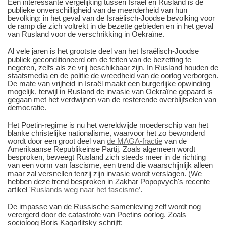
Een interessante vergelijking tussen Israël en Rusland is de
publieke onverschilligheid van de meerderheid van hun
bevolking: in het geval van de Israëlisch-Joodse bevolking voor
de ramp die zich voltrekt in de bezette gebieden en in het geval
van Rusland voor de verschrikking in Oekraïne.
Al vele jaren is het grootste deel van het Israëlisch-Joodse
publiek geconditioneerd om de feiten van de bezetting te
negeren, zelfs als ze vrij beschikbaar zijn. In Rusland houden de
staatsmedia en de politie de wreedheid van de oorlog verborgen.
De mate van vrijheid in Israël maakt een burgerlijke opwinding
mogelijk, terwijl in Rusland de invasie van Oekraïne gepaard is
gegaan met het verdwijnen van de resterende overblijfselen van
democratie.
Het Poetin-regime is nu het wereldwijde moederschip van het
blanke christelijke nationalisme, waarvoor het zo bewonderd
wordt door een groot deel van
de MAGA-fractie
van de
Amerikaanse Republikeinse Partij. Zoals algemeen wordt
besproken, beweegt Rusland zich steeds meer in de richting
van een vorm van fascisme, een trend die waarschijnlijk alleen
maar zal versnellen tenzij zijn invasie wordt verslagen. (We
hebben deze trend besproken in Zakhar Popopvych's recente
artikel '
Ruslands weg naar het fascisme’
.
De impasse van de Russische samenleving zelf wordt nog
verergerd door de catastrofe van Poetins oorlog. Zoals
socioloog Boris Kagarlitsky schrijft: