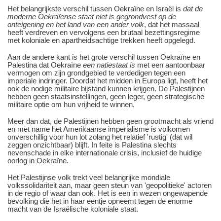
Het belangrijkste verschil tussen Oekraïne en Israël is
dat de
moderne Oekraïense staat niet is gegrondvest op de
onteigening en het land van een ander volk
, dat het massaal
heeft verdreven en vervolgens een brutaal bezettingsregime
met koloniale en apartheidsachtige trekken heeft opgelegd.
Aan de andere kant is het grote verschil tussen Oekraïne en
Palestina dat Oekraïne
een natiestaat is
met een aantoonbaar
vermogen om zijn grondgebied te verdedigen tegen een
imperiale indringer. Doordat het midden in Europa ligt, heeft het
ook de nodige militaire bijstand kunnen krijgen. De Palestijnen
hebben geen staatsinstellingen, geen leger, geen strategische
militaire optie om hun vrijheid te winnen.
Meer dan dat, de Palestijnen hebben geen grootmacht als vriend
en met name het Amerikaanse imperialisme is volkomen
onverschillig voor hun lot zolang het relatief 'rustig' (dat wil
zeggen onzichtbaar) blijft. In feite is Palestina slechts
nevenschade in elke internationale crisis, inclusief de huidige
oorlog in Oekraïne.
Het Palestijnse volk trekt veel belangrijke mondiale
volkssolidariteit aan, maar geen steun van 'geopolitieke' actoren
in de regio of waar dan ook. Het is een in wezen ongewapende
bevolking die het in haar eentje opneemt tegen de enorme
macht van de Israëlische koloniale staat.