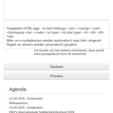
k
Toegelaten HTML-tags: <a href hreflang> <em> <strong> <cite>
<blockquote cite> <code> <ul type> <ol start type> <li> <dl> <dt>
<dd>
Web- en e-mailadressen worden automatisch naar links omgezet.
Regels en alinea's worden automatisch gesplitst.
Uw reactie zal niet meteen verschijnen, deze wordt
eerst goedgekeurd door de beheerder.
Agenda
12.09.2026
-
Amsterdam
Klimaatmars
19.09.2026
-
Amsterdam
FNV’s Internationale Solidariteitsfestival 2026