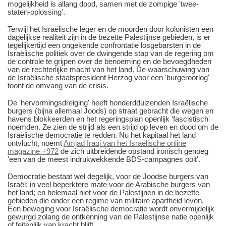
mogelijkheid is allang dood, samen met de zompige 'twee-
staten-oplossing'.
Terwijl het Israëlische leger en de moorden door kolonisten een
dagelijkse realiteit zijn in de bezette Palestijnse gebieden, is er
tegelijkertijd een ongekende confrontatie losgebarsten in de
Israëlische politiek over de dwingende stap van de regering om
de controle te grijpen over de benoeming en de bevoegdheden
van de rechterlijke macht van het land. De waarschuwing van
de Israëlische staatspresident Herzog voor een 'burgeroorlog'
toont de omvang van de crisis.
De 'hervormingsdreiging' heeft honderdduizenden Israëlische
burgers (bijna
allemaal
Joods) op straat gebracht
die
wegen en
havens blokke
e
r
den
en
het
regerings
plan
openlijk 'fascistisch'
noem
den.
Ze zien de strijd als een strijd op leven en dood om de
Israëlische democratie te redden. Nu het kapitaal het land
ontvlucht, noemt
Amjad Iraqi van het Israëlische online
magazine +972
de zich uitbreidende opstand ironisch genoeg
'een van de meest indrukwekkende BDS-campagnes ooit'.
Democratie bestaat wel degelijk, voor de Joodse burgers van
Israël; in veel beperktere mate voor de Arabische burgers van
het land; en helemaal niet voor de Palestijnen in de bezette
gebieden die onder een regime van militaire apartheid leven.
Een beweging voor Israëlische democratie wordt onvermijdelijk
gewurgd zolang de ontkenning van de Palestijnse natie openlijk
of feitenlijk van kracht blijft.