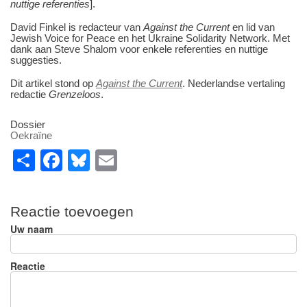
nuttige referenties
].
David Finkel is redacteur van
Against the Current
en lid van
Jewish Voice for Peace en het Ukraine Solidarity Network. Met
dank aan Steve Shalom voor enkele referenties en nuttige
suggesties.
Dit artikel stond op
Against the Current
. Nederlandse vertaling
redactie
Grenzeloos
.
Dossier
Oekraïne
S
F
Bl
E
h
a
u
m
ar
c
e
ail
Reactie toevoegen
e
e
sk
Uw naam
b
y
o
Reactie
o