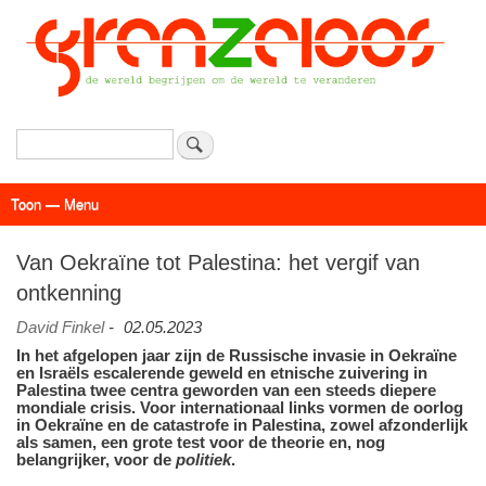
Overslaan
en
naar
de
inhoud
gaan
Zoeken
Toon — Menu
Menu
Actueel
Achtergrond
Links
Geschriften
Over SAP - Grenzeloos
Van Oekraïne tot Palestina: het vergif van
ontkenning
David Finkel
-
02.05.2023
In het afgelopen jaar zijn de Russische invasie in Oekraïne
en Israëls escalerende geweld en etnische zuivering in
Palestina twee centra geworden van een steeds diepere
mondiale crisis. Voor internationaal links vormen de oorlog
in Oekraïne en de catastrofe in Palestina, zowel afzonderlijk
als samen, een grote test voor de theorie en, nog
belangrijker, voor de
politiek
.