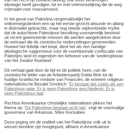
ideologie heeft gevolgen, tot en met ontmenselijking die de weg
vrijmaakt voor massamoord.
In het geval van Palestina vergemakkelijkt het
ontkenningsdenken een op het eerste gezicht absurde en allang
in diskrediet gebrachte, maar nog steeds wijdverbreide mythe
dat de autochtone Palestijnse bevolking voornamelijk bestond
uit recent gearriveerde mensen die werden aangetrokken door
de welvaart die de zionistische nederzettingen genereerden.
Hoewel het feitelijk niet klopt, dient het als een handige
ideologische ruggensteun voor de voortdurende confiscatie van
Palestijns land en eigendom ten behoeve van de 'wederopbouw
van het Joodse thuisland'.
Dit verhaal gaat door de tijd en de politiek heen, van de
zionistische leider van de Arbeiderspartij Golda Meir tot de
huidige Israëlische minister van Financiën, de extreem religieus-
nationalistische Bezalel Smotrich: '
Er bestaat niet zoiets als een
Palestijnse natie. Er is geen Palestijnse geschiedenis. Er is
geen Palestijnse taal
.'
Rechtse Amerikaanse christelijke nationalisten pikken het
thema op: '
De Palestijnen bestaan echt niet
,' zegt de voormalige
gouverneur van Arkansas, Mike Huckabee.
Deze poging om de realiteit van het Palestijnse volk uit te
wissen bereikte zijn hoogtepunt, althans in Amerikaanse