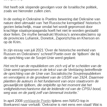
Het heeft ook slopende gevolgen voor de Israëlische politiek,
zoals we hieronder zullen zien.
In de oorlog in Oekraïne is Poetins bewering dat Oekraïne van
nature deel uitmaakt van 'het Russische kerngebied' historisch
gezien belachelijk, maar omdat het wordt gepromoot door
krachtige staatspropaganda hoeft het niet te worden gestaafd
door feiten. De mythe benadrukt Moskou's annexatieclaims op
de provincies Luhansk, Donetsk, Zaporizhzhia en Kherson en
op de Krim.
In zijn essay van juli 2021 'Over de historische eenheid van
Russen en Oekraïners' schreef Poetin over de 'tijdbom' die bij
de oprichting van de Sovjet-Unie werd geplant:
Het recht van de republieken om zich vrij af te scheiden van de
Unie werd opgenomen in de tekst van de Verklaring betreffende
de oprichting van de Unie van Socialistische Sovjetrepublieken
en vervolgens in de grondwet van de USSR van 1924. Daarmee
plantten de auteurs in het fundament van onze staatsvorm de
gevaarlijkste tijdbom, die ontplofte op het moment dat het
veiligheidsmechanisme dat de leidende rol van de CPSU bood,
weg was en de partij zelf van binnenuit instortte.'
In april 2008
verklaarde Poetin
tijdens een NAVO-top in
Boekarest naar verluidt: 'Oekraïne is niet eens een staat! Wat is