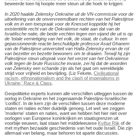
beweerde toen hij hoopte meer steun uit die hoek te krijgen:
In 2020 haalde Zelensky Oekraïne uit de VN-commissie voor de
uitoefening van de onvervreemdbare rechten van het Palestijnse
volk en in een toespraak voor de Knesset koppelde hij het
existentiële recht van de Oekraïense natie aan dat van de
Israëlische natie, die beide vechten tegen een vijand die uit is op
de 'totale vernietiging van het volk, de staat, de cultuur. In een
gepassioneerde reactie beschuldigde professor Asad Ghanem
van de Palestijnse universiteit van Haifa Zelensky ervan de rol
van bezetter en bezette
bewoners
om te draaien. Terwijl hij zijn
Palestijnse steun uitsprak voor het verzet van het Oekraïense
volk tegen de brute Russische invasie, zei hij dat de woorden
van Zelensky een
schande zijn als het gaat om wereldwijde
strijd voor vrijheid en bevrijding.
(Liz Fekete,
Civilisational
racism, ethnonationalism and the clash of imperialisms in
Ukraine,' Race & Class
.
Geopolitieke experts kunnen alle verschillen uitleggen tussen de
oorlog in Oekraïne en het zogenaamde Palestijns-Israëlische
'conflict'. In de kern zijn de verschillen tussen deze moderne
staten en naties echter duidelijk genoeg. Let wel: we zeggen
'moderne' staten en naties, want we hebben het hier niet over
oorlogen van Europese koninkrijken en staatsgrenzen uit
voorbije eeuwen, laat staan het middeleeuwse
Kyifse Rijk
of de
met mythen bezaaide geschiedenis van het oude Israël. Die zijn
allemaal van belang, maar behoren tot aparte discussies.