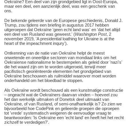
Oekraïne? Een deel van zijn grondgebied ligt in Oost-Europa,
maar een deel, een aanzienlijk deel, was een geschenk van
ons.
De bekende geleerde van de Europese geschiedenis, Donald J.
Trump, zou tijdens een briefing in augustus 2017 hebben
uitgeroepen dat Oekraïne 'geen echt land was' en 'dat het altijd
een deel van Rusland was geweest.'
(
Washington Post
, 2
november 2019, 'A presidential loathing for Ukraine is at the
heart of the impeachment inqury').
Ontkenning van de natie van Oekraïne helpt de meest
onwetende en oneerlijke sectoren van mondiaal links om het
Oekraïense nationalisme te bestempelen als geleid door 'nazi's'
die het waard zijn om te worden uitgeroeid, terwijl meer
pacifistisch georiënteerde elementen het grondgebied van
Oekraïne beschouwen als ruilmiddel waarover moet worden
onderhandeld om het bloedbad te stoppen.
Als Oekraïne wordt beschouwd als een kunstmatige constructie
‒ ongeacht wat de Oekraïners daarvan vinden ‒ hoeveel zou
het dan werkelijk uitmaken of Donetsk deel uitmaakt van
Oekraïne, of van Rusland, of semi-onafhankelijk is? Zo zien we
bijvoorbeeld hoe CodePink en gelieerde groepen die oproepen
tot 'vrede' systematisch weigeren de eenvoudige vraag te
beantwoorden: 'Is Oekraïne een 'echt land' en heeft het het recht
zichzelf te verdedigen?'.