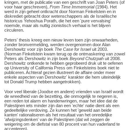
kringen, met de publicatie van een geschrift van Joan Peters (of
voor haar geschreven),
From Time Immemorial
(1984). Het
werd in zijn geheel ontkracht door Norman Finkelstein en in
diskrediet gebracht door wetenschappers als de Israëlische
historicus Yehoshua Porath, die het een 'pure vervalsing'
noemde, maar als nuttig zionistisch verhaal is het blijven
circuleren.
Peters' thesis kreeg een nieuw leven toen zijn onwaarheden,
zonder bronvermelding, werden overgenomen door Alan
Dershowitz voor zijn boek
The Case for Israel
uit 2003.
(Norman Finkelstein kwam terug op de ontmaskering van zowel
Peters als Dershowitz in zijn boek
Beyond Chutzpah
uit 2008.
Dershowitz ontkende te hebben geprobeerd druk uit te oefenen
op University of California Press om Finkelsteins boek niet te
publiceren. Achteraf gezien illustreert de affaire onder meer
enkele aspecten van Dershowitz' karakter die hem uiteindelijk
tot Donald Trump hebben aangetrokken).
Voor veel liberale (Joodse en andere) vrienden van Israël wordt
de wreedheid van de bezetting, die onmogelijk te negeren is,
een reden tot alarm en handenwringen, maar het idee dat de
Palestijnen iets minder zijn dan een 'echte' natie dient als een
gedeeltelijke verdoving. Ze kunnen het 'geweld aan beide
kanten' rationaliseren als het resultaat van het onredelijke
'afwijzingsdenken' van de Palestijnen (dat wil zeggen de
weigering om de diefstal van 80 procent van hun vaderland te
accepteren).