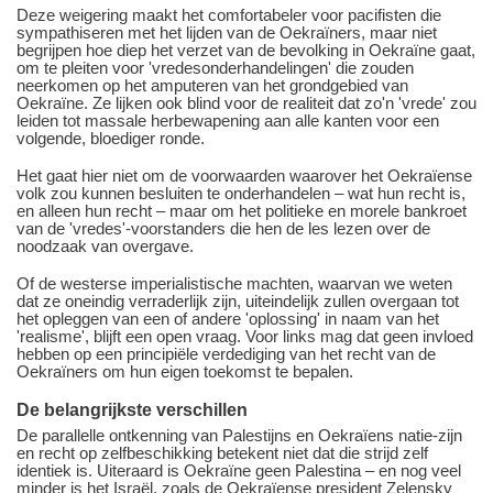
Deze weigering maakt het comfortabeler voor pacifisten die
sympathiseren met het lijden van de Oekraïners, maar niet
begrijpen hoe diep het verzet van de bevolking in Oekraïne gaat,
om te pleiten voor 'vredesonderhandelingen' die zouden
neerkomen op het amputeren van het grondgebied van
Oekraïne. Ze lijken ook blind voor de realiteit dat zo'n 'vrede' zou
leiden tot massale herbewapening aan alle kanten voor een
volgende, bloediger ronde.
Het gaat hier niet om de voorwaarden waarover het Oekraïense
volk zou kunnen besluiten te onderhandelen ‒ wat hun recht is,
en alleen hun recht ‒ maar om het politieke en morele bankroet
van de 'vredes'-voorstanders die hen de les lezen over de
noodzaak van overgave.
Of de westerse imperialistische machten, waarvan we weten
dat ze oneindig verraderlijk zijn, uiteindelijk zullen overgaan tot
het opleggen van een of andere 'oplossing' in naam van het
'realisme', blijft een open vraag. Voor links mag dat geen invloed
hebben op een principiële verdediging van het recht van de
Oekraïners om hun eigen toekomst te bepalen.
De belangrijkste verschillen
De parallelle ontkenning van Palestijns en Oekraïens natie-zijn
en recht op zelfbeschikking betekent niet dat die strijd zelf
identiek is. Uiteraard is Oekraïne geen Palestina ‒ en nog veel
minder is het Israël, zoals de Oekraïense president Zelensky