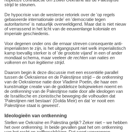
strijd te steunen.
De hypocrisie van de westerse retoriek over de 'op regels
gebaseerde internationale orde' en 'democratie tegen
autoritarisme' is natuurlijk overweldigend. Maar dat is niet nieuw
of verrassend in het licht van de eeuwenlange koloniale en
imperiale geschiedenis.
Voor degenen onder ons die ernaar streven consequente anti-
imperialisten te zijn, is het uitgangspunt niet welk imperialistisch
kamp toevallig sterker is of 'de grootste vijand' in een of ander
mondiaal schema, maar veeleer
de rechten van naties en
volkeren en hun legitieme strijd
.
Daarom begin ik deze discussie met een essentiële parallel
tussen de Oekraïense en de Palestijnse strijd ‒ de
ontkenning
van de Oekraïense natie door Vladimir Poetin, die haar een
kunstmatige creatie van de goddeloze bolsjewieken noemt en
de
ontkenning
van de Palestijnse natie door alle ideologen van
de Israëlische en zionistische beweging die volhouden dat
'Palestijnen niet bestaan' (Golda Meir) en dat 'er nooit een
Palestijnse staat is geweest'.
Ideologieën van ontkenning
Stellen we Oekraïne en Palestina gelijk? Zeker niet ‒ we hebben
het over
ontkenning
. In beide gevallen gaat het om ontkenning
van het recht op zelfbeschikking. Dat soort verwrongen