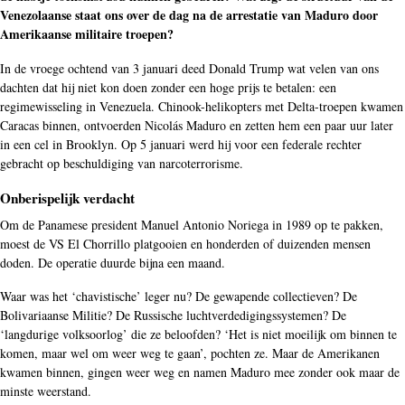
Venezolaanse staat ons over de dag na de arrestatie van Maduro door
Amerikaanse militaire troepen?
In de vroege ochtend van 3 januari deed Donald Trump wat velen van ons
dachten dat hij niet kon doen zonder een hoge prijs te betalen: een
regimewisseling in Venezuela. Chinook-helikopters met Delta-troepen kwamen
Caracas binnen, ontvoerden Nicolás Maduro en zetten hem een paar uur later
in een cel in Brooklyn. Op 5 januari werd hij voor een federale rechter
gebracht op beschuldiging van narcoterrorisme.
Onberispelijk verdacht
Om de Panamese president Manuel Antonio Noriega in 1989 op te pakken,
moest de VS El Chorrillo platgooien en honderden of duizenden mensen
doden. De operatie duurde bijna een maand.
Waar was het ‘chavistische’ leger nu? De gewapende collectieven? De
Bolivariaanse Militie? De Russische luchtverdedigingssystemen? De
‘langdurige volksoorlog’ die ze beloofden? ‘Het is niet moeilijk om binnen te
komen, maar wel om weer weg te gaan’, pochten ze. Maar de Amerikanen
kwamen binnen, gingen weer weg en namen Maduro mee zonder ook maar de
minste weerstand.