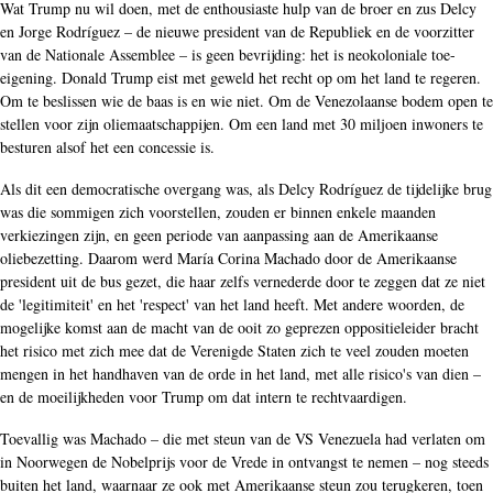
Wat Trump nu wil doen, met de enthousiaste hulp van de broer en zus Delcy
en Jorge Rodríguez – de nieuwe president van de Republiek en de voorzitter
van de Nationale Assemblee – is geen bevrijding: het is neokoloniale toe-
eigening. Donald Trump eist met geweld het recht op om het land te regeren.
Om te beslissen wie de baas is en wie niet. Om de Venezolaanse bodem open te
stellen voor zijn oliemaatschappijen. Om een land met 30 miljoen inwoners te
besturen alsof het een concessie is.
Als dit een democratische overgang was, als Delcy Rodríguez de tijdelijke brug
was die sommigen zich voorstellen, zouden er binnen enkele maanden
verkiezingen zijn, en geen periode van aanpassing aan de Amerikaanse
oliebezetting. Daarom werd María Corina Machado door de Amerikaanse
president uit de bus gezet, die haar zelfs vernederde door te zeggen dat ze niet
de 'legitimiteit' en het 'respect' van het land heeft. Met andere woorden, de
mogelijke komst aan de macht van de ooit zo geprezen oppositieleider bracht
het risico met zich mee dat de Verenigde Staten zich te veel zouden moeten
mengen in het handhaven van de orde in het land, met alle risico's van dien –
en de moeilijkheden voor Trump om dat intern te rechtvaardigen.
Toevallig was Machado – die met steun van de VS Venezuela had verlaten om
in Noorwegen de Nobelprijs voor de Vrede in ontvangst te nemen – nog steeds
buiten het land, waarnaar ze ook met Amerikaanse steun zou terugkeren, toen