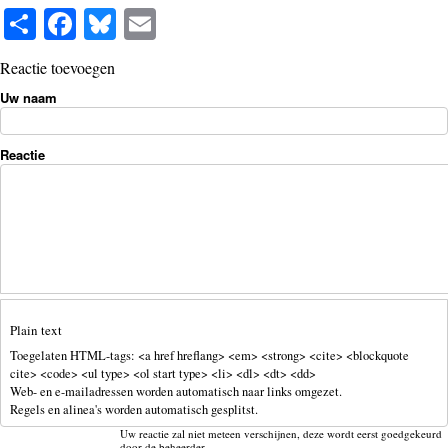
S
Fa
Bl
E
ha
ce
ue
m
Reactie toevoegen
re
bo
sk
ail
Uw naam
ok
y
Reactie
Plain text
Toegelaten HTML-tags: <a href hreflang> <em> <strong> <cite> <blockquote
cite> <code> <ul type> <ol start type> <li> <dl> <dt> <dd>
Web- en e-mailadressen worden automatisch naar links omgezet.
Regels en alinea's worden automatisch gesplitst.
Uw reactie zal niet meteen verschijnen, deze wordt eerst goedgekeurd
door de beheerder.