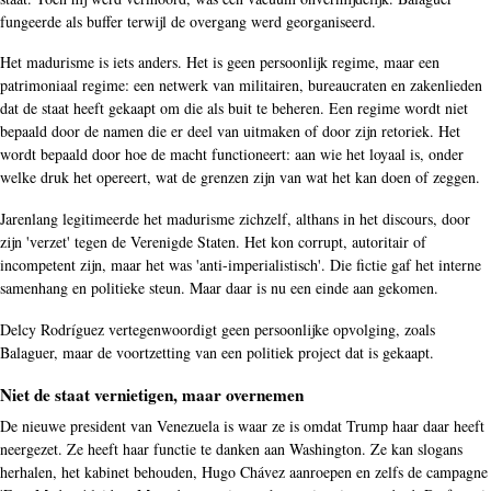
fungeerde als buffer terwijl de overgang werd georganiseerd.
Het madurisme is iets anders. Het is geen persoonlijk regime, maar een
patrimoniaal regime: een netwerk van militairen, bureaucraten en zakenlieden
dat de staat heeft gekaapt om die als buit te beheren. Een regime wordt niet
bepaald door de namen die er deel van uitmaken of door zijn retoriek. Het
wordt bepaald door hoe de macht functioneert: aan wie het loyaal is, onder
welke druk het opereert, wat de grenzen zijn van wat het kan doen of zeggen.
Jarenlang legitimeerde het madurisme zichzelf, althans in het discours, door
zijn 'verzet' tegen de Verenigde Staten. Het kon corrupt, autoritair of
incompetent zijn, maar het was 'anti-imperialistisch'. Die fictie gaf het interne
samenhang en politieke steun. Maar daar is nu een einde aan gekomen.
Delcy Rodríguez vertegenwoordigt geen persoonlijke opvolging, zoals
Balaguer, maar de voortzetting van een politiek project dat is gekaapt.
Niet de staat vernietigen, maar overnemen
De nieuwe president van Venezuela is waar ze is omdat Trump haar daar heeft
neergezet. Ze heeft haar functie te danken aan Washington. Ze kan slogans
herhalen, het kabinet behouden, Hugo Chávez aanroepen en zelfs de campagne