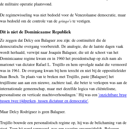
de militaire operatie plaatsvond.
De regimewisseling was niet bedoeld voor de Venezolaanse democratie, maar
was bedoeld om de controle van de
gringo's
te vestigen.
Dit is niet de Dominicaanse Republiek
Ze zeggen dat Delcy een Balaguer zou zijn: de continuïteit die de
democratische overgang voorbereidt. De analogie, die de laatste dagen vaak
wordt herhaald, verwijst naar Joaquín Balaguer, die uit de schoot van het
Dominicaanse regime kwam en in 1960 het presidentschap op zich nam als
marionet van dictator Rafael L. Trujillo en hem opvolgde nadat die vermoord
was in 1961. De overgang kwam bij hem terecht en niet bij de oppositieleider
Juan Bosch. 'In plaats van te breken met Trujillo, paste [Balaguer] het
trujillisme aan aan een nieuwe, zachtere taal, die beter te verkopen was aan de
internationale gemeenschap, maar met dezelfde logica van cliëntelisme,
personalisme en verticale machtsverhoudingen.' Hij was een
'onzichtbare brug
tussen twee tijdperken, tussen dictatuur en democratie'
.
Maar Delcy Rodríguez is geen Balaguer.
Trujillo bouwde een personalistisch regime op, hij was de belichaming van de
staat. Toen hij werd vermoord, was een vacuüm onvermijdelijk. Balaguer