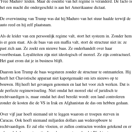
'Free Maduro' leiden. Maar de essentie van het regime is veranderd. De facto is
het een macht die ondergeschikt is aan het Amerikaanse dictaat.
De overwinning van Trump was dat hij Maduro van het stuur haalde terwijl de
auto reed en hij zelf plaatsnam.
Als de leider van een persoonlijk regime valt, stort het systeem in. Zonder hem
is er geen staat. Als de baas van een maffia valt, stort de structuur niet in: ze
past zich aan. Ze zoekt een nieuwe baas. Ze onderhandelt over haar
voortbestaan. Loyaliteiten zijn niet ideologisch of moreel. Ze zijn contractueel.
Het gaat erom dat je in business blijft.
Daarom kon Trump de baas wegsturen zonder de structuur te ontmantelen. Hij
heeft het Chavistische apparaat niet kapotgemaakt om iets nieuws op te
bouwen. Hij heeft het gevangen genomen en laat het voor zich werken. Dat is
de perfecte regimewisseling. Niet omdat het moreel oké of juridisch te
rechtvaardigen is, maar omdat het doel bereikt wordt: een land controleren
zonder de kosten die de VS in Irak en Afghanistan de das om hebben gedaan.
Over vijf jaar hoeft niemand uit te leggen waarom er troepen sterven in
Caracas. Ook hoeft niemand miljarden dollars aan wederopbouw te
rechtvaardigen. Er zal olie vloeien, er zullen contracten worden getekend en er