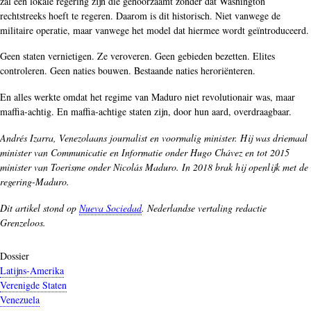
zal een lokale regering zijn die gehoorzaamt zonder dat Washington
rechtstreeks hoeft te regeren. Daarom is dit historisch. Niet vanwege de
militaire operatie, maar vanwege het model dat hiermee wordt geïntroduceerd.
Geen staten vernietigen. Ze veroveren. Geen gebieden bezetten. Elites
controleren. Geen naties bouwen. Bestaande naties heroriënteren.
En alles werkte omdat het regime van Maduro niet revolutionair was, maar
maffia-achtig. En maffia-achtige staten zijn, door hun aard, overdraagbaar.
Andrés Izarra, Venezolaans journalist en voormalig minister. Hij was driemaal
minister van Communicatie en Informatie onder Hugo Chávez en tot 2015
minister van Toerisme onder Nicolás Maduro. In 2018 brak hij openlijk met de
regering-Maduro.
Dit artikel stond op
Nueva Sociedad
. Nederlandse vertaling redactie
Grenzeloos.
Dossier
Latijns-Amerika
Verenigde Staten
Venezuela