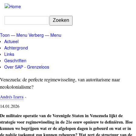
Overslaan
en
naar
Zoeken
de
inhoud
Toon — Menu
Verberg — Menu
gaan
Menu
Actueel
Achtergrond
Links
Geschriften
Over SAP - Grenzeloos
Venezuela: de perfecte regimewisseling, van autoritarisme naar
neokolonialisme?
Andrés Izarra
-
14.01.2026
De militaire operatie van de Verenigde Staten in Venezuela lijkt de
strategie voor regimewisseling in de 21e eeuw opnieuw te definiëren. Hoe
kunnen we begrijpen wat er de afgelopen dagen is gebeurd en wat er in
de nabije toekomst zou kunnen gebeuren? Wat zegt de structuur van de