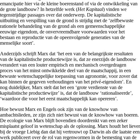
emancipatie hier via de kleine boerenstand of via de ontwikkeling van
de grote landbouw? In hetzelfde werk (
Het Kapitaal
) vinden we
tegenstrijdige passages over dat onderwerp. De kapitalistische
uitbuiting en verspilling van de grond is strijdig met de ‘zelfbewuste
rationele behandeling van de grond als een gemeenschappelijke
eeuwige eigendom, de onvervreemdbare voorwaarden voor het
bestaan en reproductie van de opeenvolgende generaties van de
menselijke soort’.
Anderzijds schrijft Marx dat ‘het een van de belangrijkste resultaten
van de kapitalistische productiewijze is, dat ze enerzijds de landbouw
verandert van een louter empirisch en mechanisch overgedragen
proces van het minst ontwikkelde deel van de maatschappij, in een
bewuste wetenschappelijke toepassing van agronomie, voor zover dat
kan binnen de gegeven verhoudingen van het privé-eigendom’. En
nog duidelijker, Marx stelt dat het een ‘grote verdienste van de
kapitalistische productiewijze’ is, dat de landbouw ‘rationaliseerde’,
‘waardoor die voor het eerst maatschappelijk kan opereren’.
Hoe bewust Marx en Engels ook zijn van de knowhow van
ambachtslieden, ze zijn zich niet bewust van de knowhow van boeren.
De ecologie van Marx blijft bovendien doordrenkt van een zeker
misplaatst geloof in wetenschap als de oplossing. Marx houdt het liever
bij de vroege Liebig dan dat hij vertrouwt op Darwin als die laatste een
werk publiceert over de rol van regenwormen in de bemesting van de