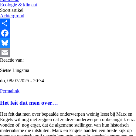
Ecologie & klimaat
Soort artikel
Achtergrond
Share
Facebook
Bluesky
Reactie van:
Email
Sietse Lingsma
do, 08/07/2025 - 20:34
Permalink
Het feit dat men over…
Het feit dat men over bepaalde onderwerpen weinig leest bij Marx en
Engels wil nog niet zeggen dat ze deze onderwerpen onbelangrijk enz.
vonden of, nog erger, dat de algemene stellingen van hun historisch
materialisme die uitsluiten. Marx en Engels hadden een brede kijk op
mens en maatschappij waarin bewuste controle, oordeelsvermogen en