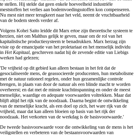
te stellen. Hij stelde dat geen enkele hoeveelheid industriële
meststoffen het verlies aan bodemvoedingsstoffen kon compenseren.
Nu mest niet meer terugkeert naar het veld, neemt de vruchtbaarheid
van de bodem steeds verder af.
Volgens Kohei Saito leidde dit Marx ertoe zijn theoretische systeem te
herzien, niet om Malthus gelijk te geven, maar om de rol van het
kapitalistische productiesysteem te benadrukken. Marx herzag zijn
visie op de emancipatie van het proletariaat en het menselijk individu
in
Het Kapitaal
, geschreven nadat hij de zevende editie van Liebigs
werken had gelezen;
'De vrijheid op dit gebied kan alleen bestaan in het feit dat de
gesocialiseerde mens, de geassocieerde producenten, hun metabolisme
met de natuur rationeel regelen, onder hun gezamenlijke controle
brengen, in plaats van door de natuur als een blinde macht te worden
overheerst; en dat met de minste krachtinspanning en onder de meest
menselijke, waardige en adequate voorwaarden voltrekken. Maar dat
blijft altijd het rijk van de noodzaak. Daarna begint de ontwikkeling
van de menselijke kracht, als een doel op zich, het ware rijk van de
vrijheid, maar dat kan alleen bloeien op basis van het rijk der
noodzaak. Het verkorten van de werkdag is de basisvoorwaarde.'
De tweede basisvoorwaarde voor die ontwikkeling van de mens is het
veiligstellen en verbeteren van de bestaansvoorwaarden van