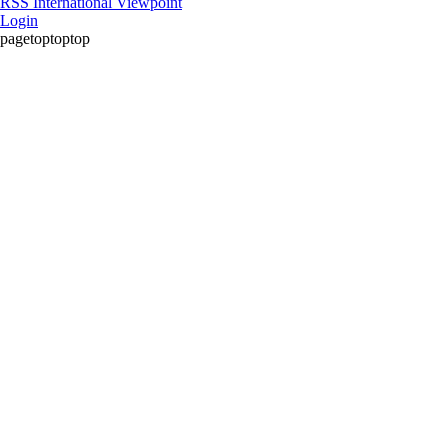
RSS International Viewpoint
Login
pagetoptoptop