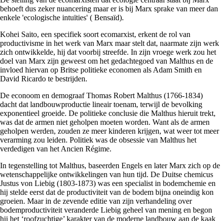
behoeft dus zeker nuancering maar er is bij Marx sprake van meer dan
enkele 'ecologische intuïties' ( Bensaïd).
Kohei Saito, een specifiek soort ecomarxist, erkent de rol van
productivisme in het werk van Marx maar stelt dat, naarmate zijn werk
zich ontwikkelde, hij dat voorbij streefde. In zijn vroege werk zou het
doel van Marx zijn geweest om het gedachtegoed van Malthus en de
invloed hiervan op Britse politieke economen als Adam Smith en
David Ricardo te bestrijden.
De econoom en demograaf Thomas Robert Malthus (1766-1834)
dacht dat landbouwproductie lineair toenam, terwijl de bevolking
exponentieel groeide. De politieke conclusie die Malthus hieruit trekt,
was dat de armen niet geholpen moeten worden. Want als de armen
geholpen werden, zouden ze meer kinderen krijgen, wat weer tot meer
verarming zou leiden. Politiek was de obsessie van Malthus het
verdedigen van het Ancien Régime.
In tegenstelling tot Malthus, baseerden Engels en later Marx zich op de
wetenschappelijke ontwikkelingen van hun tijd. De Duitse chemicus
Justus von Liebig (1803-1873) was een specialist in bodemchemie en
hij stelde eerst dat de productiviteit van de bodem bijna oneindig kon
groeien. Maar in de zevende editie van zijn verhandeling over
bodemproductiviteit veranderde Liebig geheel van mening en begon
hij het ‘roofzuchtige’ karakter van de moderne landbouw aan de kaak