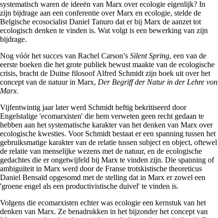
systematisch waren de ideeën van Marx over ecologie eigenlijk? In
zijn bijdrage aan een conferentie over Marx en ecologie, stelde de
Belgische ecosocialist Daniel Tanuro dat er bij Marx de aanzet tot
ecologisch denken te vinden is. Wat volgt is een bewerking van zijn
bijdrage.
Nog vóór het succes van Rachel Carson’s
Silent Spring
, een van de
eerste boeken die het grote publiek bewust maakte van de ecologische
crisis, bracht de Duitse filosoof Alfred Schmidt zijn boek uit over het
concept van de natuur in Marx,
Der Begriff der Natur in der Lehre von
Marx
.
Vijfentwintig jaar later werd Schmidt heftig bekritiseerd door
Engelstalige 'ecomarxisten' die hem verweten geen recht gedaan te
hebben aan het systematische karakter van het denken van Marx over
ecologische kwesties. Voor Schmidt bestaat er een spanning tussen het
gebruiksmatige karakter van de relatie tussen subject en object, oftewel
de relatie van menselijke wezens met de natuur, en de ecologische
gedachtes die er ongetwijfeld bij Marx te vinden zijn. Die spanning of
ambiguïteit in Marx werd door de Franse trotskistische theoreticus
Daniel Bensaïd opgesomd met de stelling dat in Marx er zowel een
'groene engel als een productivistische duivel' te vinden is.
Volgens die ecomarxisten echter was ecologie een kernstuk van het
denken van Marx. Ze benadrukken in het bijzonder het concept van