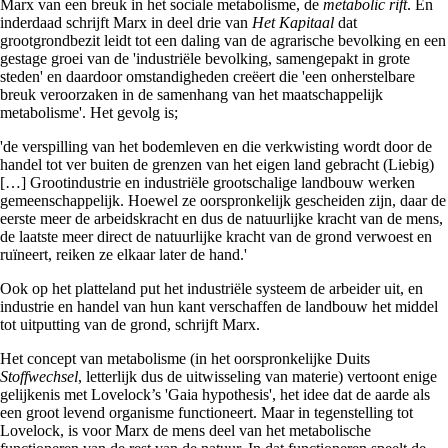
Marx van een breuk in het sociale metabolisme, de
metabolic rift
. En
inderdaad schrijft Marx in deel drie van
Het Kapitaal
dat
grootgrondbezit leidt tot een daling van de agrarische bevolking en een
gestage groei van de 'industriële bevolking, samengepakt in grote
steden' en daardoor omstandigheden creëert die 'een onherstelbare
breuk veroorzaken in de samenhang van het maatschappelijk
metabolisme'. Het gevolg is;
'de verspilling van het bodemleven en die verkwisting wordt door de
handel tot ver buiten de grenzen van het eigen land gebracht (Liebig)
[…] Grootindustrie en industriële grootschalige landbouw werken
gemeenschappelijk. Hoewel ze oorspronkelijk gescheiden zijn, daar de
eerste meer de arbeidskracht en dus de natuurlijke kracht van de mens,
de laatste meer direct de natuurlijke kracht van de grond verwoest en
ruïneert, reiken ze elkaar later de hand.'
Ook op het platteland put het industriële systeem de arbeider uit, en
industrie en handel van hun kant verschaffen de landbouw het middel
tot uitputting van de grond, schrijft Marx.
Het concept van metabolisme (in het oorspronkelijke Duits
Stoffwechsel
, letterlijk dus de uitwisseling van materie) vertoont enige
gelijkenis met Lovelock’s 'Gaia hypothesis', het idee dat de aarde als
een groot levend organisme functioneert. Maar in tegenstelling tot
Lovelock, is voor Marx de mens deel van het metabolische