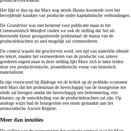
productievoorwaarde.'
Het lijkt er dus op dat Marx nog steeds illusies koesterde over het
bevrijdende karakter van productie onder kapitalistische verhoudingen.
De
Grundrisse
was niet bestemd voor publicatie maar in het
Communistisch Manifest
vinden we ook de stelling dat 'het als
heersende klasse georganiseerde proletariaat' de massa van de
productiekrachten zo snel mogelijk zal vermeerderen.
De context waarin dat geschreven werd, een tijd van materiële ellende
en tekort, maakte het vermeerderen van de productie van zekere
goederen urgent maar in deze stelling lijkt Marx zich te laten leiden
door een productivistische, prometheïsche versie van historisch
materialisme.
In zijn voorwoord bij
Bijdrage tot de kritiek op de politieke economie
stelt Marx dat het proletariaat de heerschappij van de bourgeoisie ten
einde zal brengen omdat die heerschappij een belemmering, een
kluister, op de ontwikkeling van de productiekrachten zal zijn. Op
analoge wijze had de bourgeoisie een einde gemaakte aan het
aristocratische Ancien Régime.
Meer dan intuïties
De stelling van de ecomarxisten dat ecologie centraal staat bij Marx