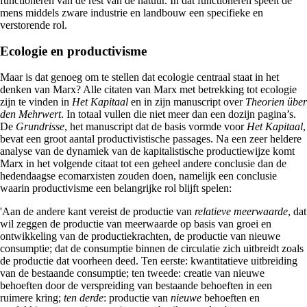
functioneren van de rest van de natuur. In dat functioneren speelt de
mens middels zware industrie en landbouw een specifieke en
verstorende rol.
Ecologie en productivisme
Maar is dat genoeg om te stellen dat ecologie centraal staat in het
denken van Marx? Alle citaten van Marx met betrekking tot ecologie
zijn te vinden in
Het Kapitaal
en in zijn manuscript over
Theorien über
den Mehrwert
. In totaal vullen die niet meer dan een dozijn pagina’s.
De
Grundrisse
, het manuscript dat de basis vormde voor
Het Kapitaal
,
bevat een groot aantal productivistische passages. Na een zeer heldere
analyse van de dynamiek van de kapitalistische productiewijze komt
Marx in het volgende citaat tot een geheel andere conclusie dan de
hedendaagse ecomarxisten zouden doen, namelijk een conclusie
waarin productivisme een belangrijke rol blijft spelen:
'Aan de andere kant vereist de productie van
relatieve meerwaarde
, dat
wil zeggen de productie van meerwaarde op basis van groei en
ontwikkeling van de productiekrachten, de productie van nieuwe
consumptie; dat de consumptie binnen de circulatie zich uitbreidt zoals
de productie dat voorheen deed. Ten eerste: kwantitatieve uitbreiding
van de bestaande consumptie; ten tweede: creatie van nieuwe
behoeften door de verspreiding van bestaande behoeften in een
ruimere kring;
ten derde
: productie van
nieuwe
behoeften en