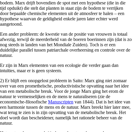
bodem. Marx drijft bovendien de spot met een hypothese (die in die
tijd opduikt) die stelt dat planten in staat zijn de bodem te verrijken
door bepaalde chemische elementen uit de atmosfeer te halen
–
een
hypothese waarvan de geldigheid enkele jaren later echter werd
aangetoond.
Een ander probleem: de kwestie van de positie van vrouwen is totaal
afwezig, terwijl de meerderheid van de boeren boerinnen zijn (dat is zo
nog steeds in landen van het Mondiale Zuiden). Toch is er een
duidelijke parallel tussen patriarchale overheersing en controle over de
natuur.
Er zijn in Marx elementen van een ecologie die verder gaan dan
intuïties, maar er is geen systeem.
2) Er blijft een onopgelost probleem in Saito: Marx ging niet zomaar
over van een prometheïsche, productivistische opvatting naar het idee
van een metabolische breuk. Voor de jonge Marx ging het erom de
natuur te vermenselijken en de mens te naturaliseren (zie de
economische-filosofische
Manuscripten
van 1844). Dat is het idee van
een harmonie tussen de mens en de natuur. Marx breekt hier later mee,
wat terug te zien is in zijn opvatting van de metabolische breuk. Het
doel wordt dan bescheidener, namelijk het rationele beheer van de
natuur.