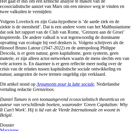
Het gaat er dus om een kritische analyse te maken van de
ecosocialistische aanzet van Marx om een nieuwe weg te vinden en
twee valkuilen te vermijden:
Volgens Lovelock en zijn Gaia-hypothese is ‘de aarde ziek en de
ziekte is de mensheid’. Dat is een andere vorm van het Malthusianisme
dat ook het rapport van de Club van Rome, ‘Grenzen aan de Groei’
inspireerde. De andere valkuil is wat tegenwoordig de dominante
opvatting van ecologie bij veel denkers is. Volgens schrijvers als de
filosoof Bruno Latour (1947-2022) en de antropoloog Philippe
Descola, is er geen natuur, geen kapitalisme, geen systeem, geen
materie, er zijn alleen actor-netwerken waarin de mens slechts een van
vele actoren is. En daarmee is er geen reflectie meer nodig over de
crisis van de relaties tussen kapitalistische sociale ontwikkeling en
natuur, aangezien de twee termen ongeldig zijn verklaard.
Dit artikel stond op
Arguments pour la lutte sociale
.
Nederlandse
vertaling redactie
Grenzeloos
.
Daniel Tanuro is een toonaangevend ecosocialistisch theoreticus en
auteur van verschillende boeken, waaronder 'Green Capitalism: Why
It Can't Work'. Hij is lid van de Vierde Internationale en woont in
België.
Dossier
Marxisme