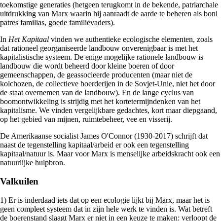
toekomstige generaties (hetgeen terugkomt in de bekende, patriarchale
uitdrukking van Marx waarin hij aanraadt de aarde te beheren als boni
patres familias, goede familievaders).
In
Het Kapitaal
vinden we authentieke ecologische elementen, zoals
dat rationeel georganiseerde landbouw onverenigbaar is met het
kapitalistische systeem. De enige mogelijke rationele landbouw is
landbouw die wordt beheerd door kleine boeren of door
gemeenschappen, de geassocieerde producenten (maar niet de
kolchozen, de collectieve boerderijen in de Sovjet-Unie, niet het door
de staat overnemen van de landbouw). En de lange cyclus van
boomontwikkeling is strijdig met het kortetermijndenken van het
kapitalisme. We vinden vergelijkbare gedachtes, kort maar diepgaand,
op het gebied van mijnen, ruimtebeheer, vee en visserij.
De Amerikaanse socialist James O'Connor (1930-2017) schrijft dat
naast de tegenstelling kapitaal/arbeid er ook een tegenstelling
kapitaal/natuur is. Maar voor Marx is menselijke arbeidskracht ook een
natuurlijke hulpbron.
Valkuilen
1) Er is inderdaad iets dat op een ecologie lijkt bij Marx, maar het is
geen compleet systeem dat in zijn hele werk te vinden is. Wat betreft
de boerenstand slaagt Marx er niet in een keuze te maken: verloopt de