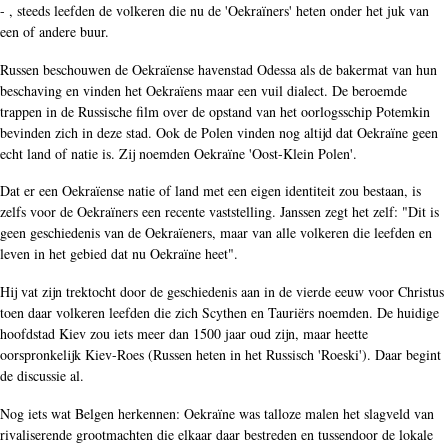
- , steeds leefden de volkeren die nu de 'Oekraïners' heten onder het juk van
een of andere buur.
Russen beschouwen de Oekraïense havenstad Odessa als de bakermat van hun
beschaving en vinden het Oekraïens maar een vuil dialect. De beroemde
trappen in de Russische film over de opstand van het oorlogsschip Potemkin
bevinden zich in deze stad. Ook de Polen vinden nog altijd dat Oekraïne geen
echt land of natie is. Zij noemden Oekraïne 'Oost-Klein Polen'.
Dat er een Oekraïense natie of land met een eigen identiteit zou bestaan, is
zelfs voor de Oekraïners een recente vaststelling. Janssen zegt het zelf: "Dit is
geen geschiedenis van de Oekraïeners, maar van alle volkeren die leefden en
leven in het gebied dat nu Oekraïne heet".
Hij vat zijn trektocht door de geschiedenis aan in de vierde eeuw voor Christus
toen daar volkeren leefden die zich Scythen en Tauriërs noemden. De huidige
hoofdstad Kiev zou iets meer dan 1500 jaar oud zijn, maar heette
oorspronkelijk Kiev-Roes (Russen heten in het Russisch 'Roeski'). Daar begint
de discussie al.
Nog iets wat Belgen herkennen: Oekraïne was talloze malen het slagveld van
rivaliserende grootmachten die elkaar daar bestreden en tussendoor de lokale