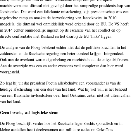
machtsovername, ditmaal niet gevolgd door het rampzalige presidentschap van
Joestsjenko. Dat werd een faliekante misrekening, zijn presidentschap was een
regelrechte ramp en maakte de herverkiezing van Janoekovitsj in 2010
mogelijk, die ditmaal wel onmiddellijk werd erkend door de EU. De VS heeft
in 2014 echter onmiddellijk ingezet op de escalatie van het conflict en op
directe confrontatie met Rusland en liet daarbij de EU 'links' liggen.
De analyse van de Ploeg betekent echter niet dat de politieke krachten in het
zuidoosten en de Russische regering een beter oordeel krijgen. Integendeel.
Ook aan de overkant waren eigenbelang en machtsbehoud de enige drijfveren.
Aan de overzijde was een en ander eveneens veel complexer dan hier werd
voorgesteld.
Zo legt hij uit dat president Poetin allesbehalve een voorstander is van de
huidige afscheiding van een deel van het land. Wat hij wel wil, is het behoud
van een Russische invloedssfeer over heel Oekraïne, zeker niet het uiteenvallen
van het land.
Geen invasie, wel logistieke steun
De Ploeg beschrijft verder hoe het Russische leger slechts sporadisch en in
kleine aantallen heeft deelgenomen aan militaire acties op Oekraïens