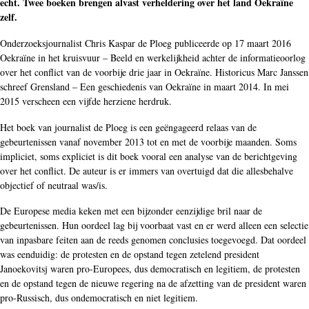
echt. Twee boeken brengen alvast verheldering over het land Oekraïne
zelf.
Onderzoeksjournalist Chris Kaspar de Ploeg publiceerde op 17 maart 2016
Oekraïne in het kruisvuur – Beeld en werkelijkheid achter de informatieoorlog
over het conflict van de voorbije drie jaar in Oekraïne. Historicus Marc Janssen
schreef Grensland – Een geschiedenis van Oekraïne in maart 2014. In mei
2015 verscheen een vijfde herziene herdruk.
Het boek van journalist de Ploeg is een geëngageerd relaas van de
gebeurtenissen vanaf november 2013 tot en met de voorbije maanden. Soms
impliciet, soms expliciet is dit boek vooral een analyse van de berichtgeving
over het conflict. De auteur is er immers van overtuigd dat die allesbehalve
objectief of neutraal was/is.
De Europese media keken met een bijzonder eenzijdige bril naar de
gebeurtenissen. Hun oordeel lag bij voorbaat vast en er werd alleen een selectie
van inpasbare feiten aan de reeds genomen conclusies toegevoegd. Dat oordeel
was eenduidig: de protesten en de opstand tegen zetelend president
Janoekovitsj waren pro-Europees, dus democratisch en legitiem, de protesten
en de opstand tegen de nieuwe regering na de afzetting van de president waren
pro-Russisch, dus ondemocratisch en niet legitiem.