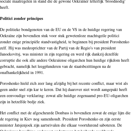
sociale maatregelen in stand die de gewone Oekraïner letterlijk 'broodnodig'
heeft.
Politici zonder principes
De politieke bondgenoten van de EU en de VS in de huidige regering van
Oekraïne zijn bovendien stuk voor stuk gewetenloze machtsgeile politici
zonder enige principiële standvastigheid, te beginnen bij president Poroshenko
zelf. Hij was medeoprichter van de Partij van de Regio's van president
Janoekovitsj, was minister in zijn regering en werd rijk dankzij dezelfde
corruptie die ook alle andere Oekraïense oligarchen hun huidige rijkdom heeft
gebracht, namelijk het leegplunderen van de staatsbezittingen na de
onafhankelijkheid in 1991.
Poroshenko hield zich zeer lang afzijdig bij het recente conflict, maar wist als
geen ander snel zijn kar te keren. Dat hij daarover niet wordt aangepakt heeft
een eenvoudige verklaring: zowat alle huidige zogenaamd pro-EU-oligarchen
zijn in hetzelfde bedje ziek.
Het conflict met de afgescheurde Donbass is bovendien zowat de enige lijm die
de regering in Kiev nog samenhoudt. President Poroshenko en zijn eerste
minister Jatsjenjoek zijn aartsrivalen die elkaar voortdurend saboteren. De