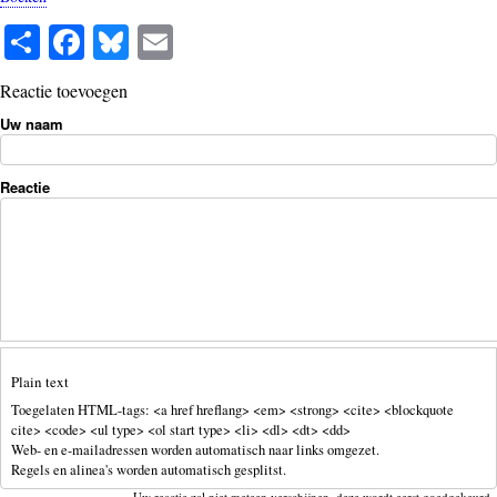
S
Fa
Bl
E
ha
ce
ue
m
Reactie toevoegen
re
bo
sk
ail
Uw naam
ok
y
Reactie
Plain text
Toegelaten HTML-tags: <a href hreflang> <em> <strong> <cite> <blockquote
cite> <code> <ul type> <ol start type> <li> <dl> <dt> <dd>
Web- en e-mailadressen worden automatisch naar links omgezet.
Regels en alinea's worden automatisch gesplitst.
Uw reactie zal niet meteen verschijnen, deze wordt eerst goedgekeurd