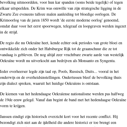
bevolking uitmoordden, voor hun kar spanden (soms beide tegelijk) of tegen
elkaar uitspeelden. De Krim was omwille van zijn strategische ligging in de
Zwarte Zee eveneens talloze malen aanleiding tot bloedige oorlogen. De
Krimoorlog van de jaren 1850 wordt 'de eerste moderne oorlog' genoemd,
omdat daar voor het eerst spoorwegen, telegraaf en loopgraven werden ingezet
in de strijd.
De regio die nu Oekraïne heet, kende echter ook periodes van grote bloei en
ontwikkelde zich onder het Habsburgse Rijk tot de graanschuur die ze tot
vandaag is gebleven. De nog altijd zeer vruchtbare zwarte aarde van westelijk
Oekraïne wordt nu uitverkocht aan bedrijven als Monsanto en Syngenta.
Ieder overheerser legde zijn taal op, Pools, Russisch, Duits... vooral in het
onderwijs en de overheidsinstellingen. Ondertussen bleef de bevolking thuis
zijn dialect spreken, waaruit het huidige Oekraïens is ontstaan.
De kiemen van het hedendaagse Oekraïense nationalisme werden pas halfweg
de 19de eeuw gelegd. Vanaf dan begint de band met het hedendaagse Oekraïne
vorm te krijgen.
Janssen eindigt zijn historisch overzicht kort voor het recente conflict. Hij
bezondigt zich niet aan de ijdelheid die andere historici er toe brengt een