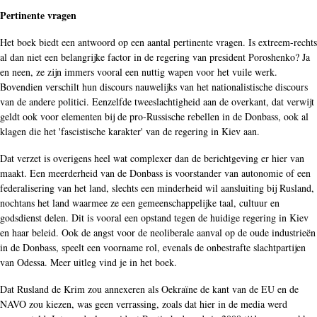
Pertinente vragen
Het boek biedt een antwoord op een aantal pertinente vragen. Is extreem-rechts
al dan niet een belangrijke factor in de regering van president Poroshenko? Ja
en neen, ze zijn immers vooral een nuttig wapen voor het vuile werk.
Bovendien verschilt hun discours nauwelijks van het nationalistische discours
van de andere politici. Eenzelfde tweeslachtigheid aan de overkant, dat verwijt
geldt ook voor elementen bij de pro-Russische rebellen in de Donbass, ook al
klagen die het 'fascistische karakter' van de regering in Kiev aan.
Dat verzet is overigens heel wat complexer dan de berichtgeving er hier van
maakt. Een meerderheid van de Donbass is voorstander van autonomie of een
federalisering van het land, slechts een minderheid wil aansluiting bij Rusland,
nochtans het land waarmee ze een gemeenschappelijke taal, cultuur en
godsdienst delen. Dit is vooral een opstand tegen de huidige regering in Kiev
en haar beleid. Ook de angst voor de neoliberale aanval op de oude industrieën
in de Donbass, speelt een voorname rol, evenals de onbestrafte slachtpartijen
van Odessa. Meer uitleg vind je in het boek.
Dat Rusland de Krim zou annexeren als Oekraïne de kant van de EU en de
NAVO zou kiezen, was geen verrassing, zoals dat hier in de media werd