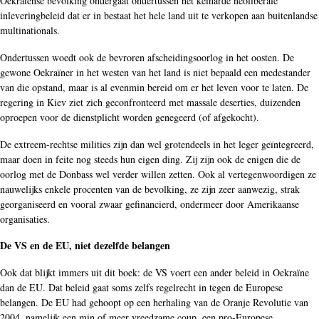
Oekraïense bevolking ondergaat ondertussen het keiharde neoliberale
inleveringbeleid dat er in bestaat het hele land uit te verkopen aan buitenlandse
multinationals.
Ondertussen woedt ook de bevroren afscheidingsoorlog in het oosten. De
gewone Oekraïner in het westen van het land is niet bepaald een medestander
van die opstand, maar is al evenmin bereid om er het leven voor te laten. De
regering in Kiev ziet zich geconfronteerd met massale deserties, duizenden
oproepen voor de dienstplicht worden genegeerd (of afgekocht).
De extreem-rechtse milities zijn dan wel grotendeels in het leger geïntegreerd,
maar doen in feite nog steeds hun eigen ding. Zij zijn ook de enigen die de
oorlog met de Donbass wel verder willen zetten. Ook al vertegenwoordigen ze
nauwelijks enkele procenten van de bevolking, ze zijn zeer aanwezig, strak
georganiseerd en vooral zwaar gefinancierd, ondermeer door Amerikaanse
organisaties.
De VS en de EU, niet dezelfde belangen
Ook dat blijkt immers uit dit boek: de VS voert een ander beleid in Oekraïne
dan de EU. Dat beleid gaat soms zelfs regelrecht in tegen de Europese
belangen. De EU had gehoopt op een herhaling van de Oranje Revolutie van
2004, namelijk een min of meer vreedzame coup, een pro-Europese