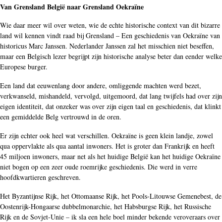
Van Grensland België naar Grensland Oekraïne
Wie daar meer wil over weten, wie de echte historische context van dit bizarre
land wil kennen vindt raad bij Grensland – Een geschiedenis van Oekraïne van
historicus Marc Janssen. Nederlander Janssen zal het misschien niet beseffen,
maar een Belgisch lezer begrijpt zijn historische analyse beter dan eender welke
Europese burger.
Een land dat eeuwenlang door andere, omliggende machten werd bezet,
verkwanseld, mishandeld, vervolgd, uitgemoord, dat lang twijfels had over zijn
eigen identiteit, dat onzeker was over zijn eigen taal en geschiedenis, dat klinkt
een gemiddelde Belg vertrouwd in de oren.
Er zijn echter ook heel wat verschillen. Oekraïne is geen klein landje, zowel
qua oppervlakte als qua aantal inwoners. Het is groter dan Frankrijk en heeft
45 miljoen inwoners, maar net als het huidige België kan het huidige Oekraïne
niet bogen op een zeer oude roemrijke geschiedenis. Die werd in verre
hoofdkwartieren geschreven.
Het Byzantijnse Rijk, het Ottomaanse Rijk, het Pools-Litouwse Gemenebest, de
Oostenrijk-Hongaarse dubbelmonarchie, het Habsburgse Rijk, het Russische
Rijk en de Sovjet-Unie – ik sla een hele boel minder bekende veroveraars over