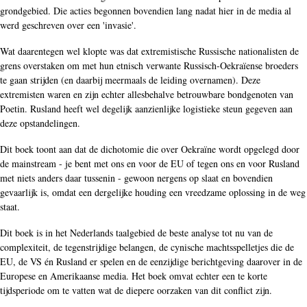
grondgebied. Die acties begonnen bovendien lang nadat hier in de media al
werd geschreven over een 'invasie'.
Wat daarentegen wel klopte was dat extremistische Russische nationalisten de
grens overstaken om met hun etnisch verwante Russisch-Oekraïense broeders
te gaan strijden (en daarbij meermaals de leiding overnamen). Deze
extremisten waren en zijn echter allesbehalve betrouwbare bondgenoten van
Poetin. Rusland heeft wel degelijk aanzienlijke logistieke steun gegeven aan
deze opstandelingen.
Dit boek toont aan dat de dichotomie die over Oekraïne wordt opgelegd door
de mainstream - je bent met ons en voor de EU of tegen ons en voor Rusland
met niets anders daar tussenin - gewoon nergens op slaat en bovendien
gevaarlijk is, omdat een dergelijke houding een vreedzame oplossing in de weg
staat.
Dit boek is in het Nederlands taalgebied de beste analyse tot nu van de
complexiteit, de tegenstrijdige belangen, de cynische machtsspelletjes die de
EU, de VS én Rusland er spelen en de eenzijdige berichtgeving daarover in de
Europese en Amerikaanse media. Het boek omvat echter een te korte
tijdsperiode om te vatten wat de diepere oorzaken van dit conflict zijn.