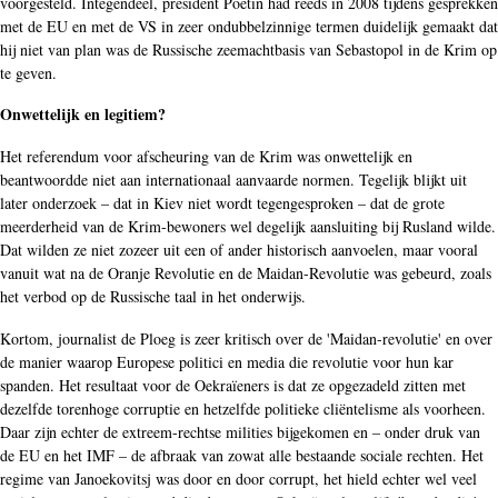
voorgesteld. Integendeel, president Poetin had reeds in 2008 tijdens gesprekken
met de EU en met de VS in zeer ondubbelzinnige termen duidelijk gemaakt dat
hij niet van plan was de Russische zeemachtbasis van Sebastopol in de Krim op
te geven.
Onwettelijk en legitiem?
Het referendum voor afscheuring van de Krim was onwettelijk en
beantwoordde niet aan internationaal aanvaarde normen. Tegelijk blijkt uit
later onderzoek – dat in Kiev niet wordt tegengesproken – dat de grote
meerderheid van de Krim-bewoners wel degelijk aansluiting bij Rusland wilde.
Dat wilden ze niet zozeer uit een of ander historisch aanvoelen, maar vooral
vanuit wat na de Oranje Revolutie en de Maidan-Revolutie was gebeurd, zoals
het verbod op de Russische taal in het onderwijs.
Kortom, journalist de Ploeg is zeer kritisch over de 'Maidan-revolutie' en over
de manier waarop Europese politici en media die revolutie voor hun kar
spanden. Het resultaat voor de Oekraïeners is dat ze opgezadeld zitten met
dezelfde torenhoge corruptie en hetzelfde politieke cliëntelisme als voorheen.
Daar zijn echter de extreem-rechtse milities bijgekomen en – onder druk van
de EU en het IMF – de afbraak van zowat alle bestaande sociale rechten. Het
regime van Janoekovitsj was door en door corrupt, het hield echter wel veel