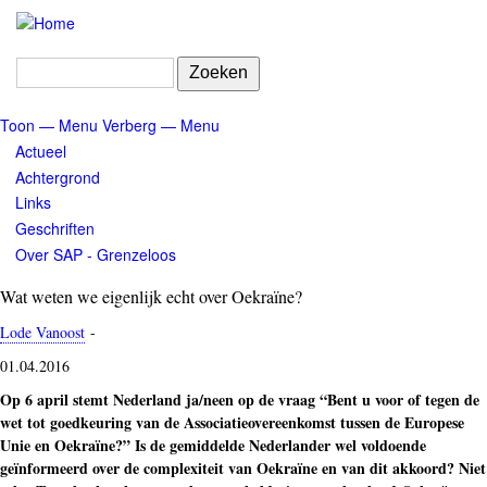
Overslaan
en
naar
Zoeken
de
inhoud
Toon — Menu
Verberg — Menu
gaan
Menu
Actueel
Achtergrond
Links
Geschriften
Over SAP - Grenzeloos
Wat weten we eigenlijk echt over Oekraïne?
Lode Vanoost
-
01.04.2016
Op 6 april stemt Nederland ja/neen op de vraag “Bent u voor of tegen de
wet tot goedkeuring van de Associatieovereenkomst tussen de Europese
Unie en Oekraïne?” Is de gemiddelde Nederlander wel voldoende
geïnformeerd over de complexiteit van Oekraïne en van dit akkoord? Niet