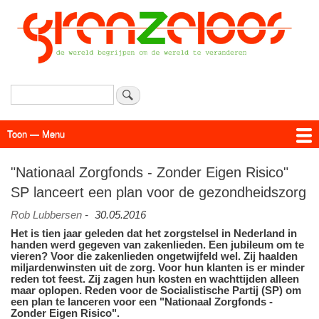
Overslaan
en
naar
de
inhoud
gaan
Zoeken
Toon — Menu
Menu
Actueel
Achtergrond
Links
Geschriften
Over SAP - Grenzeloos
"Nationaal Zorgfonds - Zonder Eigen Risico"
SP lanceert een plan voor de gezondheidszorg
Rob Lubbersen
-
30.05.2016
Het is tien jaar geleden dat het zorgstelsel in Nederland in
handen werd gegeven van zakenlieden. Een jubileum om te
vieren? Voor die zakenlieden ongetwijfeld wel. Zij haalden
miljardenwinsten uit de zorg. Voor hun klanten is er minder
reden tot feest. Zij zagen hun kosten en wachttijden alleen
maar oplopen. Reden voor de Socialistische Partij (SP) om
een plan te lanceren voor een "Nationaal Zorgfonds -
Zonder Eigen Risico".