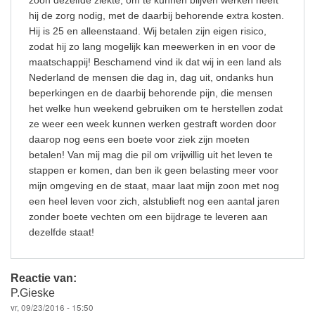
zoon dezelfde ziekte, om te kunnen blijven werken heeft
hij de zorg nodig, met de daarbij behorende extra kosten.
Hij is 25 en alleenstaand. Wij betalen zijn eigen risico,
zodat hij zo lang mogelijk kan meewerken in en voor de
maatschappij! Beschamend vind ik dat wij in een land als
Nederland de mensen die dag in, dag uit, ondanks hun
beperkingen en de daarbij behorende pijn, die mensen
het welke hun weekend gebruiken om te herstellen zodat
ze weer een week kunnen werken gestraft worden door
daarop nog eens een boete voor ziek zijn moeten
betalen! Van mij mag die pil om vrijwillig uit het leven te
stappen er komen, dan ben ik geen belasting meer voor
mijn omgeving en de staat, maar laat mijn zoon met nog
een heel leven voor zich, alstublieft nog een aantal jaren
zonder boete vechten om een bijdrage te leveren aan
dezelfde staat!
Reactie van:
P.Gieske
vr, 09/23/2016 - 15:50