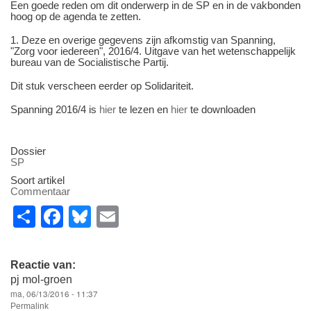
Een goede reden om dit onderwerp in de SP en in de vakbonden
hoog op de agenda te zetten.
1. Deze en overige gegevens zijn afkomstig van Spanning,
"Zorg voor iedereen", 2016/4. Uitgave van het wetenschappelijk
bureau van de Socialistische Partij.
Dit stuk verscheen eerder op Solidariteit.
Spanning 2016/4 is
hier
te lezen en
hier
te downloaden
Dossier
SP
Soort artikel
Commentaar
S
F
Bl
E
h
a
u
m
ar
c
e
ail
Reactie van:
e
e
sk
pj mol-groen
ma, 06/13/2016 - 11:37
b
y
Permalink