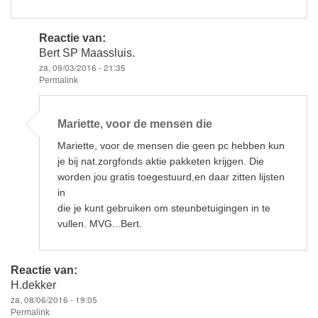
Reactie van:
Bert SP Maassluis.
za, 09/03/2016 - 21:35
Permalink
Als
antwoord
Mariette, voor de mensen die
op
Hoe
Mariette, voor de mensen die geen pc hebben kun
helpen
we
je bij nat.zorgfonds aktie pakketen krijgen. Die
dit
worden jou gratis toegestuurd,en daar zitten lijsten
van
de
in
door
die je kunt gebruiken om steunbetuigingen in te
Mariëtte
vullen. MVG...Bert.
Gralike
Reactie van:
H.dekker
za, 08/06/2016 - 19:05
Permalink