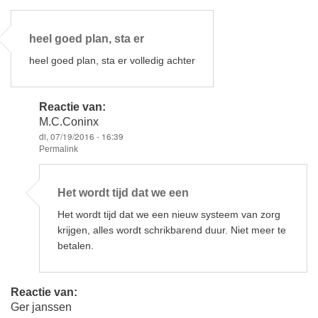
o
o
heel goed plan, sta er
k
heel goed plan, sta er volledig achter
Reactie van:
M.C.Coninx
di, 07/19/2016 - 16:39
Permalink
Als
antwoord
Het wordt tijd dat we een
op
heel
Het wordt tijd dat we een nieuw systeem van zorg
goed
plan,
krijgen, alles wordt schrikbarend duur. Niet meer te
sta
betalen.
er
door
pj
mol-
Reactie van:
groen
Ger janssen