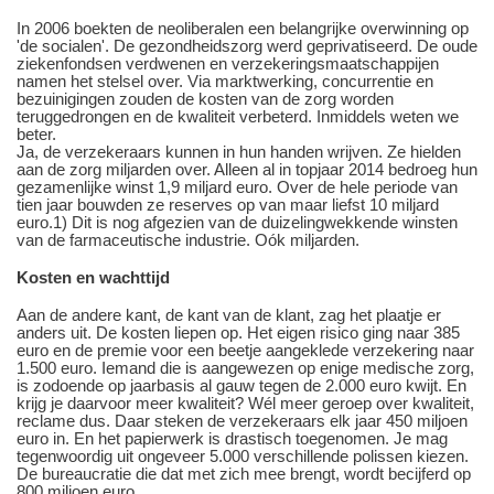
In 2006 boekten de neoliberalen een belangrijke overwinning op
'de socialen'. De gezondheidszorg werd geprivatiseerd. De oude
ziekenfondsen verdwenen en verzekeringsmaatschappijen
namen het stelsel over. Via marktwerking, concurrentie en
bezuinigingen zouden de kosten van de zorg worden
teruggedrongen en de kwaliteit verbeterd. Inmiddels weten we
beter.
Ja, de verzekeraars kunnen in hun handen wrijven. Ze hielden
aan de zorg miljarden over. Alleen al in topjaar 2014 bedroeg hun
gezamenlijke winst 1,9 miljard euro. Over de hele periode van
tien jaar bouwden ze reserves op van maar liefst 10 miljard
euro.1) Dit is nog afgezien van de duizelingwekkende winsten
van de farmaceutische industrie. Oók miljarden.
Kosten en wachttijd
Aan de andere kant, de kant van de klant, zag het plaatje er
anders uit. De kosten liepen op. Het eigen risico ging naar 385
euro en de premie voor een beetje aangeklede verzekering naar
1.500 euro. Iemand die is aangewezen op enige medische zorg,
is zodoende op jaarbasis al gauw tegen de 2.000 euro kwijt. En
krijg je daarvoor meer kwaliteit? Wél meer geroep over kwaliteit,
reclame dus. Daar steken de verzekeraars elk jaar 450 miljoen
euro in. En het papierwerk is drastisch toegenomen. Je mag
tegenwoordig uit ongeveer 5.000 verschillende polissen kiezen.
De bureaucratie die dat met zich mee brengt, wordt becijferd op
800 miljoen euro.