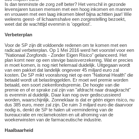
Is dan tenminste de zorg zelf beter? Het verschil in gezonde
levensjaren tussen mensen met een hoog inkomen en mannen
en vrouwen met een laag inkomen bleef bijna achttien jaar! Wie
weleens geest- of lichaamshalve een zorginstelling bezoekt,
weet dat de wachttijd evenmin is 'opgelost'.
Verbeterplan
Voor de SP zijn dit voldoende redenen om te komen met een
radicaal verbeterplan. Op 1 Mei 2016 werd het voorstel voor een
"Nationaal Zorgfonds - Zonder Eigen Risico" gelanceerd. Het
plan komt neer op een stevige basisverzekering. Wat er precies
in moet komen, is nog niet helemaal duidelijk. Uitgegaan wordt
van een pakket dat landelijk ongeveer 45 miljard euro zal
kosten. De SP mikt vooralsnog niet op een "National Health" die
betaald wordt uit belastinggelden. Er moet wel premie worden
betaald, een soort ziekenfondspremie. De hoogte van die
premie en of er sprake zal zijn van "afdracht naar draagkracht"
is evenmin al duidelijk. Daar kan nog over gediscussieerd
worden, waarschijnlijk. Zonneklaar is dat er géén eigen risico, nu
dus 385 euro, meer zal zijn. De ruim 3 miljard euro die daarvoor
nodig is, denkt de SP te halen uit vermindering van de
bureaucratie en reclamekosten en uit afroming van de
woekerwinsten van de farmaceutische industrie.
Haalbaarheid