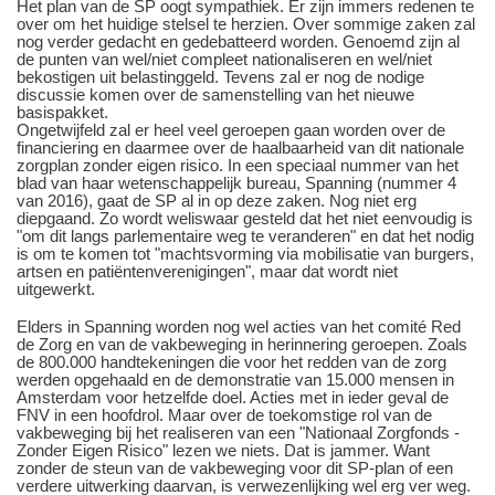
Het plan van de SP oogt sympathiek. Er zijn immers redenen te
over om het huidige stelsel te herzien. Over sommige zaken zal
nog verder gedacht en gedebatteerd worden. Genoemd zijn al
de punten van wel/niet compleet nationaliseren en wel/niet
bekostigen uit belastinggeld. Tevens zal er nog de nodige
discussie komen over de samenstelling van het nieuwe
basispakket.
Ongetwijfeld zal er heel veel geroepen gaan worden over de
financiering en daarmee over de haalbaarheid van dit nationale
zorgplan zonder eigen risico. In een speciaal nummer van het
blad van haar wetenschappelijk bureau, Spanning (nummer 4
van 2016), gaat de SP al in op deze zaken. Nog niet erg
diepgaand. Zo wordt weliswaar gesteld dat het niet eenvoudig is
"om dit langs parlementaire weg te veranderen" en dat het nodig
is om te komen tot "machtsvorming via mobilisatie van burgers,
artsen en patiëntenverenigingen", maar dat wordt niet
uitgewerkt.
Elders in Spanning worden nog wel acties van het comité Red
de Zorg en van de vakbeweging in herinnering geroepen. Zoals
de 800.000 handtekeningen die voor het redden van de zorg
werden opgehaald en de demonstratie van 15.000 mensen in
Amsterdam voor hetzelfde doel. Acties met in ieder geval de
FNV in een hoofdrol. Maar over de toekomstige rol van de
vakbeweging bij het realiseren van een "Nationaal Zorgfonds -
Zonder Eigen Risico" lezen we niets. Dat is jammer. Want
zonder de steun van de vakbeweging voor dit SP-plan of een
verdere uitwerking daarvan, is verwezenlijking wel erg ver weg.