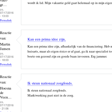
wordt ik lid. Mijn vakantie geld gaat helemaal op in mijn eige
gr…
zo,
07/17/2016
- 13:03
Permalink
Reactie
van:
Kan een prima idee zijn,
Martin
Kan een prima idee zijn, afhankelijk van de financiering. Heb
Jansen
huisarts, maar als eigen risico er af gaat, ga ik naar specialis
zo,
boete om gezond zijn en goede baan invoeren. Erg jammer.
07/17/2016
- 18:03
Permalink
Reactie
van:
Ik steun nationaal zorgfonds.
Hoesna
Ik steun nationaal zorgfonds.
de
Marktwerking past niet in de zorg.
Veen…
zo,
07/17/2016
- 21:06