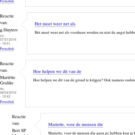
Permalink
Reactie
van:
Het moet weer net als
g.Sluyters
Het moet weer net als voorheen worden en niet de angst hebbe
zo,
07/31/2016
- 16:41
Permalink
Reactie
van:
Hoe helpen we dit van de
Mariëtte
Hoe helpen we dit van de grond te krijgen? Ook namens oude
Gralike
do,
08/04/2016
- 15:43
Permalink
Reactie
van:
Mariette, voor de mensen die
Bert SP
Mariette, voor de mensen die geen pc hebben kun je bi