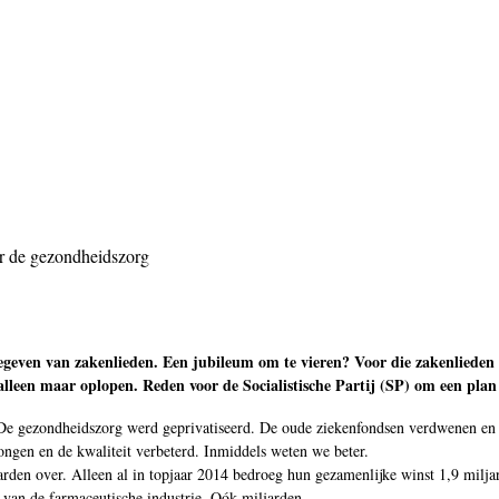
or de gezondheidszorg
 gegeven van zakenlieden. Een jubileum om te vieren? Voor die zakenlieden
 alleen maar oplopen. Reden voor de Socialistische Partij (SP) om een pla
. De gezondheidszorg werd geprivatiseerd. De oude ziekenfondsen verdwenen en
ngen en de kwaliteit verbeterd. Inmiddels weten we beter.
arden over. Alleen al in topjaar 2014 bedroeg hun gezamenlijke winst 1,9 milja
 van de farmaceutische industrie. Oók miljarden.