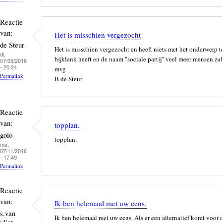
er
door
Reactie
pj
van:
mol-
Het is misschien vergezocht
de Steur
groen
Het is misschien vergezocht en heeft niets met het onderwerp t
di,
bijklank heeft en de naam "sociale partij" veel meer mensen za
07/05/2016
- 20:24
mvg
Permalink
B de Steur
Reactie
van:
topplan.
golo
topplan.
ma,
07/11/2016
- 17:49
Permalink
Reactie
van:
Ik ben helemaal met uw eens.
s.van
Ik ben helemaal met uw eens. Als er een alternatief komt voor
vliet-