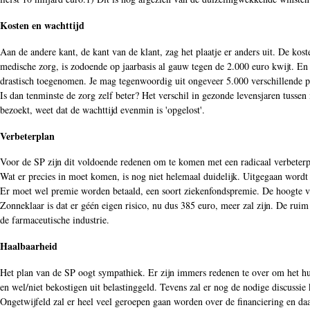
Kosten en wachttijd
Aan de andere kant, de kant van de klant, zag het plaatje er anders uit. De ko
medische zorg, is zodoende op jaarbasis al gauw tegen de 2.000 euro kwijt. En 
drastisch toegenomen. Je mag tegenwoordig uit ongeveer 5.000 verschillende po
Is dan tenminste de zorg zelf beter? Het verschil in gezonde levensjaren tuss
bezoekt, weet dat de wachttijd evenmin is 'opgelost'.
Verbeterplan
Voor de SP zijn dit voldoende redenen om te komen met een radicaal verbeterp
Wat er precies in moet komen, is nog niet helemaal duidelijk. Uitgegaan wordt 
Er moet wel premie worden betaald, een soort ziekenfondspremie. De hoogte van
Zonneklaar is dat er géén eigen risico, nu dus 385 euro, meer zal zijn. De rui
de farmaceutische industrie.
Haalbaarheid
Het plan van de SP oogt sympathiek. Er zijn immers redenen te over om het hu
en wel/niet bekostigen uit belastinggeld. Tevens zal er nog de nodige discussi
Ongetwijfeld zal er heel veel geroepen gaan worden over de financiering en da