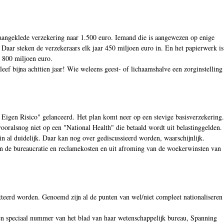
je aangeklede verzekering naar 1.500 euro. Iemand die is aangewezen op enige
 Daar steken de verzekeraars elk jaar 450 miljoen euro in. En het papierwerk is
p 800 miljoen euro.
f bijna achttien jaar! Wie weleens geest- of lichaamshalve een zorginstelling
Eigen Risico" gelanceerd. Het plan komt neer op een stevige basisverzekering.
ooralsnog niet op een "National Health" die betaald wordt uit belastinggelden.
n al duidelijk. Daar kan nog over gediscussieerd worden, waarschijnlijk.
van de bureaucratie en reclamekosten en uit afroming van de woekerwinsten van
tteerd worden. Genoemd zijn al de punten van wel/niet compleet nationaliseren
 een speciaal nummer van het blad van haar wetenschappelijk bureau, Spanning