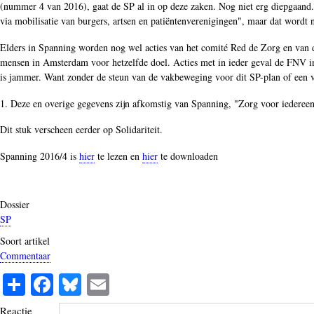
(nummer 4 van 2016), gaat de SP al in op deze zaken. Nog niet erg diepgaand.
via mobilisatie van burgers, artsen en patiëntenverenigingen", maar dat wordt n
Elders in Spanning worden nog wel acties van het comité Red de Zorg en van 
mensen in Amsterdam voor hetzelfde doel. Acties met in ieder geval de FNV in
is jammer. Want zonder de steun van de vakbeweging voor dit SP-plan of een v
1. Deze en overige gegevens zijn afkomstig van Spanning, "Zorg voor iedereen"
Dit stuk verscheen eerder op Solidariteit.
Spanning 2016/4 is
hier
te lezen en
hier
te downloaden
Dossier
SP
Soort artikel
Commentaar
S
Fa
Bl
E
ha
ce
ue
m
Reactie