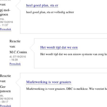
re
bo
sk
ail
van:
heel goed plan, sta er
ok
y
pj mol-
heel goed plan, sta er volledig achter
groen
ma,
06/13/2016
- 11:37
Permalink
Reactie
van:
Het wordt tijd dat we een
M.C.Coninx
Het wordt tijd dat we een nieuw systeem van zorg kri
di, 07/19/2016
- 16:39
Permalink
Als
Reactie
antwoord
van:
op
Marktwerking is voor graaiers
Ger
heel
Marktwerking is voor graaiers. DBC is melkkoe. Wie verzint he
janssen
goed
do,
plan,
06/16/2016
- 09:17
sta
Permalink