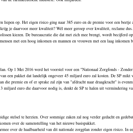
sten liepen op. Het eigen risico ging naar 385 euro en de premie voor een beet
krijg je daarvoor meer kwaliteit? Wél meer geroep over kwaliteit, reclame dus.
lissen kiezen. De bureaucratie die dat met zich mee brengt, wordt becijferd o
en mensen met een hoog inkomen en mannen en vrouwen met een laag inkomen blee
lan. Op 1 Mei 2016 werd het voorstel voor een "Nationaal Zorgfonds - Zonder 
van een pakket dat landelijk ongeveer 45 miljard euro zal kosten. De SP mikt v
 die premie en of er sprake zal zijn van "afdracht naar draagkracht" is evenmi
m 3 miljard euro die daarvoor nodig is, denkt de SP te halen uit vermindering 
idige stelsel te herzien. Over sommige zaken zal nog verder gedacht en gedeba
e komen over de samenstelling van het nieuwe basispakket.
armee over de haalbaarheid van dit nationale zorgplan zonder eigen risico. In