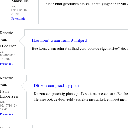
Maassluis.
die je kunt gebruiken om steunbetuigingen in te vull
za,
09/03/2016 -
21:35
Permalink
Als
Reactie
antwoord
van:
op
Hoe komt u aan ruim 3 miljard
H.dekker
Hoe
Hoe komt u aan ruim 3 miljard euro voor de eigen risico? Het
za,
helpen
08/06/2016
we
- 19:05
Permalink
dit
van
de
Reactie
door
van:
Dit zou een prachtig plan
Mariëtte
Paula
Dit zou een prachtig plan zijn. Ik sluit me meteen aan. Een 
Lubbersen
Gralike
hiermee ook de door geld verziekte mentaliteit en moet men w
wo,
08/17/2016 -
12:41
Permalink
Reactie van: