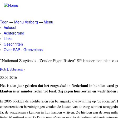
Overslaan
en
naar
de
Toon — Menu
Verberg — Menu
inhoud
Menu
Actueel
gaan
Achtergrond
Links
Geschriften
Over SAP - Grenzeloos
"Nationaal Zorgfonds - Zonder Eigen Risico" SP lanceert een plan vo
Rob Lubbersen
-
30.05.2016
Het is tien jaar geleden dat het zorgstelsel in Nederland in handen werd
klanten is er minder reden tot feest. Zij zagen hun kosten en wachttijden
In 2006 boekten de neoliberalen een belangrijke overwinning op 'de socialen'
concurrentie en bezuinigingen zouden de kosten van de zorg worden teruggedro
Ja, de verzekeraars kunnen in hun handen wrijven. Ze hielden aan de zorg milj
liefst 10 miljard euro.1) Dit is nog afgezien van de duizelingwekkende winsten