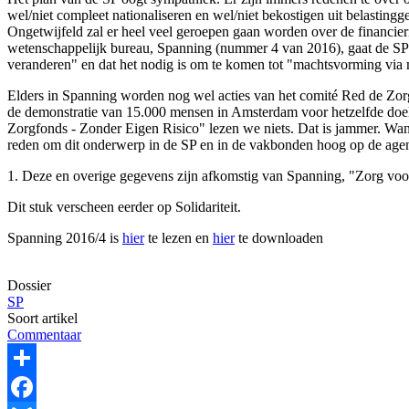
wel/niet compleet nationaliseren en wel/niet bekostigen uit belasting
Ongetwijfeld zal er heel veel geroepen gaan worden over de financier
wetenschappelijk bureau, Spanning (nummer 4 van 2016), gaat de SP a
veranderen" en dat het nodig is om te komen tot "machtsvorming via m
Elders in Spanning worden nog wel acties van het comité Red de Zor
de demonstratie van 15.000 mensen in Amsterdam voor hetzelfde doel.
Zorgfonds - Zonder Eigen Risico" lezen we niets. Dat is jammer. Wan
reden om dit onderwerp in de SP en in de vakbonden hoog op de agen
1. Deze en overige gegevens zijn afkomstig van Spanning, "Zorg voor 
Dit stuk verscheen eerder op Solidariteit.
Spanning 2016/4 is
hier
te lezen en
hier
te downloaden
Dossier
SP
Soort artikel
Commentaar
Share