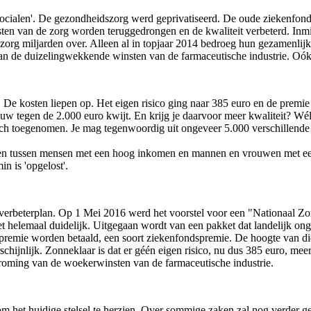
 socialen'. De gezondheidszorg werd geprivatiseerd. De oude ziekenfon
ten van de zorg worden teruggedrongen en de kwaliteit verbeterd. Inm
zorg miljarden over. Alleen al in topjaar 2014 bedroeg hun gezamenlijk
 van de duizelingwekkende winsten van de farmaceutische industrie. Oók
it. De kosten liepen op. Het eigen risico ging naar 385 euro en de prem
uw tegen de 2.000 euro kwijt. En krijg je daarvoor meer kwaliteit? Wél
tisch toegenomen. Je mag tegenwoordig uit ongeveer 5.000 verschillende 
jaren tussen mensen met een hoog inkomen en mannen en vrouwen met een
n is 'opgelost'.
 verbeterplan. Op 1 Mei 2016 werd het voorstel voor een "Nationaal Zo
et helemaal duidelijk. Uitgegaan wordt van een pakket dat landelijk on
premie worden betaald, een soort ziekenfondspremie. De hoogte van die 
ijnlijk. Zonneklaar is dat er géén eigen risico, nu dus 385 euro, meer 
froming van de woekerwinsten van de farmaceutische industrie.
om het huidige stelsel te herzien. Over sommige zaken zal nog verder 