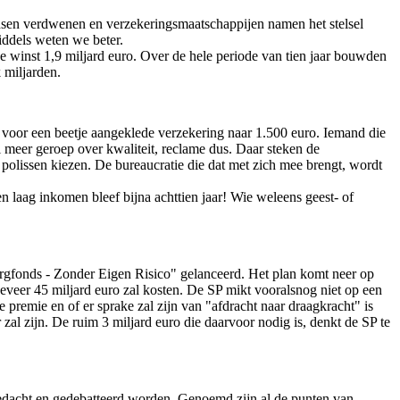
dsen verdwenen en verzekeringsmaatschappijen namen het stelsel
iddels weten we beter.
e winst 1,9 miljard euro. Over de hele periode van tien jaar bouwden
 miljarden.
ie voor een beetje aangeklede verzekering naar 1.500 euro. Iemand die
 meer geroep over kwaliteit, reclame dus. Daar steken de
polissen kiezen. De bureaucratie die dat met zich mee brengt, wordt
 laag inkomen bleef bijna achttien jaar! Wie weleens geest- of
rgfonds - Zonder Eigen Risico" gelanceerd. Het plan komt neer op
geveer 45 miljard euro zal kosten. De SP mikt vooralsnog niet op een
premie en of er sprake zal zijn van "afdracht naar draagkracht" is
zal zijn. De ruim 3 miljard euro die daarvoor nodig is, denkt de SP te
gedacht en gedebatteerd worden. Genoemd zijn al de punten van