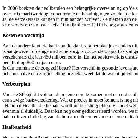
In 2006 boekten de neoliberalen een belangrijke overwinning op 'de
over. Via marktwerking, concurrentie en bezuinigingen zouden de kos
Ja, de verzekeraars kunnen in hun handen wrijven. Ze hielden aan de 
ze reserves op van maar liefst 10 miljard euro.1) Dit is nog afgezien
Kosten en wachttijd
Aan de andere kant, de kant van de klant, zag het plaatje er anders u
is aangewezen op enige medische zorg, is zodoende op jaarbasis al ga
verzekeraars elk jaar 450 miljoen euro in. En het papierwerk is dras
becijferd op 800 miljoen euro.
Is dan tenminste de zorg zelf beter? Het verschil in gezonde levens
lichaamshalve een zorginstelling bezoekt, weet dat de wachttijd evenmi
Verbeterplan
Voor de SP zijn dit voldoende redenen om te komen met een radicaal
een stevige basisverzekering. Wat er precies in moet komen, is nog ni
"National Health" die betaald wordt uit belastinggelden. Er moet wel 
evenmin al duidelijk. Daar kan nog over gediscussieerd worden, waarsch
halen uit vermindering van de bureaucratie en reclamekosten en uit a
Haalbaarheid
Het plan van de SP oogt sympathiek. Er zijn immers redenen te over 