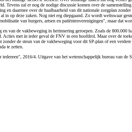
geld. Tevens zal er nog de nodige discussie komen over de samenstellin
ing en daarmee over de haalbaarheid van dit nationale zorgplan zonder 
l in op deze zaken. Nog niet erg diepgaand. Zo wordt weliswaar gesteld
obilisatie van burgers, artsen en patiëntenverenigingen", maar dat word
g en van de vakbeweging in herinnering geroepen. Zoals de 800.000 h
 Acties met in ieder geval de FNV in een hoofdrol. Maar over de toeko
t zonder de steun van de vakbeweging voor dit SP-plan of een verdere
da te zetten.
iedereen", 2016/4. Uitgave van het wetenschappelijk bureau van de Soc