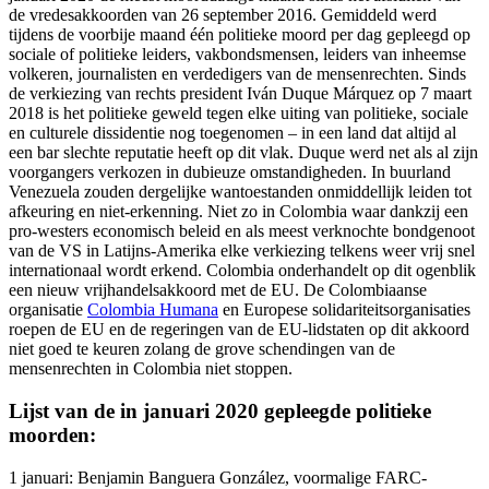
de vredesakkoorden van 26 september 2016. Gemiddeld werd
tijdens de voorbije maand één politieke moord per dag gepleegd op
sociale of politieke leiders, vakbondsmensen, leiders van inheemse
volkeren, journalisten en verdedigers van de mensenrechten. Sinds
de verkiezing van rechts president Iván Duque Márquez op 7 maart
2018 is het politieke geweld tegen elke uiting van politieke, sociale
en culturele dissidentie nog toegenomen – in een land dat altijd al
een bar slechte reputatie heeft op dit vlak. Duque werd net als al zijn
voorgangers verkozen in dubieuze omstandigheden. In buurland
Venezuela zouden dergelijke wantoestanden onmiddellijk leiden tot
afkeuring en niet-erkenning. Niet zo in Colombia waar dankzij een
pro-westers economisch beleid en als meest verknochte bondgenoot
van de VS in Latijns-Amerika elke verkiezing telkens weer vrij snel
internationaal wordt erkend. Colombia onderhandelt op dit ogenblik
een nieuw vrijhandelsakkoord met de EU. De Colombiaanse
organisatie
Colombia Humana
en Europese solidariteitsorganisaties
roepen de EU en de regeringen van de EU-lidstaten op dit akkoord
niet goed te keuren zolang de grove schendingen van de
mensenrechten in Colombia niet stoppen.
Lijst van de in januari 2020 gepleegde politieke
moorden:
1 januari: Benjamin Banguera González, voormalige FARC-