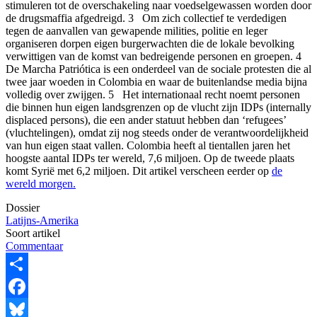
stimuleren tot de overschakeling naar voedselgewassen worden door
de drugsmaffia afgedreigd. 3 Om zich collectief te verdedigen
tegen de aanvallen van gewapende milities, politie en leger
organiseren dorpen eigen burgerwachten die de lokale bevolking
verwittigen van de komst van bedreigende personen en groepen. 4
De Marcha Patriótica is een onderdeel van de sociale protesten die al
twee jaar woeden in Colombia en waar de buitenlandse media bijna
volledig over zwijgen. 5 Het internationaal recht noemt personen
die binnen hun eigen landsgrenzen op de vlucht zijn IDPs (internally
displaced persons), die een ander statuut hebben dan ‘refugees’
(vluchtelingen), omdat zij nog steeds onder de verantwoordelijkheid
van hun eigen staat vallen. Colombia heeft al tientallen jaren het
hoogste aantal IDPs ter wereld, 7,6 miljoen. Op de tweede plaats
komt Syrië met 6,2 miljoen. Dit artikel verscheen eerder op
de
wereld morgen.
Dossier
Latijns-Amerika
Soort artikel
Commentaar
Share
Facebook