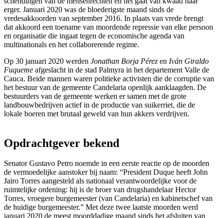
schendingen van de mensenrechten en het gaat van kwaad naar
erger. Januari 2020 was de bloederigste maand sinds de
vredesakkoorden van september 2016. In plaats van vrede brengt
dat akkoord een toename van moordende repressie van elke persoon
en organisatie die ingaat tegen de economische agenda van
multinationals en het collaborerende regime.
Op 30 januari 2020 werden
Jonathan Borja Pérez
en
Iván Giraldo
Fuqueme
afgeslacht in de stad Palmyra in het departement Valle de
Cauca. Beide mannen waren politieke activisten die de corruptie van
het bestuur van de gemeente Candelaria openlijk aanklaagden. De
bestuurders van de gemeente werken er samen met de grote
landbouwbedrijven actief in de productie van suikerriet, die de
lokale boeren met brutaal geweld van hun akkers verdrijven.
Opdrachtgever bekend
Senator Gustavo Petro noemde in een eerste reactie op de moorden
de vermoedelijke aanstoker bij naam: “President Duque heeft John
Jairo Torres aangesteld als nationaal verantwoordelijke voor de
ruimtelijke ordening: hij is de broer van drugshandelaar Hector
Torres, vroegere burgemeester (van Candelaria) en kabinetschef van
de huidige burgemeester.” Met deze twee laatste moorden werd
januari 2020 de meest moorddadige maand sinds het afsluiten van