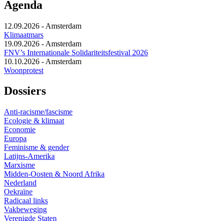
Agenda
12.09.2026
-
Amsterdam
Klimaatmars
19.09.2026
-
Amsterdam
FNV’s Internationale Solidariteitsfestival 2026
10.10.2026
-
Amsterdam
Woonprotest
Dossiers
Anti-racisme/fascisme
Ecologie & klimaat
Economie
Europa
Feminisme & gender
Latijns-Amerika
Marxisme
Midden-Oosten & Noord Afrika
Nederland
Oekraïne
Radicaal links
Vakbeweging
Verenigde Staten