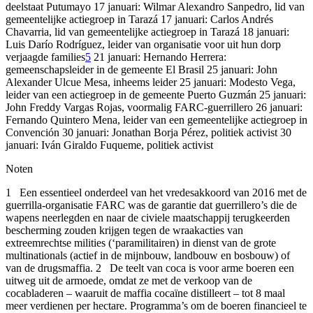
deelstaat Putumayo 17 januari: Wilmar Alexandro Sanpedro, lid van
gemeentelijke actiegroep in Tarazá 17 januari: Carlos Andrés
Chavarria, lid van gemeentelijke actiegroep in Tarazá 18 januari:
Luis Darío Rodríguez, leider van organisatie voor uit hun dorp
verjaagde families
5
21 januari: Hernando Herrera:
gemeenschapsleider in de gemeente El Brasil 25 januari: John
Alexander Ulcue Mesa, inheems leider 25 januari: Modesto Vega,
leider van een actiegroep in de gemeente Puerto Guzmán 25 januari:
John Freddy Vargas Rojas, voormalig FARC-guerrillero 26 januari:
Fernando Quintero Mena, leider van een gemeentelijke actiegroep in
Convención 30 januari: Jonathan Borja Pérez, politiek activist 30
januari: Iván Giraldo Fuqueme, politiek activist
Noten
1 Een essentieel onderdeel van het vredesakkoord van 2016 met de
guerrilla-organisatie FARC was de garantie dat guerrillero’s die de
wapens neerlegden en naar de civiele maatschappij terugkeerden
bescherming zouden krijgen tegen de wraakacties van
extreemrechtse milities (‘paramilitairen) in dienst van de grote
multinationals (actief in de mijnbouw, landbouw en bosbouw) of
van de drugsmaffia. 2 De teelt van coca is voor arme boeren een
uitweg uit de armoede, omdat ze met de verkoop van de
cocabladeren – waaruit de maffia cocaïne distilleert – tot 8 maal
meer verdienen per hectare. Programma’s om de boeren financieel te