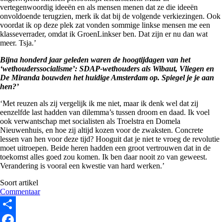
vertegenwoordig ideeën en als mensen menen dat ze die ideeën
onvoldoende terugzien, merk ik dat bij de volgende verkiezingen. Ook
voordat ik op deze plek zat vonden sommige linkse mensen me een
klasseverrader, omdat ik GroenLinkser ben. Dat zijn er nu dan wat
meer. Tsja.’
Bijna honderd jaar geleden waren de hoogtijdagen van het
‘wethouderssocialisme’: SDAP-wethouders als Wibaut, Vliegen en
De Miranda bouwden het huidige Amsterdam op. Spiegel je je aan
hen?’
‘Met reuzen als zij vergelijk ik me niet, maar ik denk wel dat zij
eenzelfde last hadden van dilemma’s tussen droom en daad. Ik voel
ook verwantschap met socialisten als Troelstra en Domela
Nieuwenhuis, en hoe zij altijd kozen voor de zwaksten. Concrete
lessen van hen voor deze tijd? Hooguit dat je niet te vroeg de revolutie
moet uitroepen. Beide heren hadden een groot vertrouwen dat in de
toekomst alles goed zou komen. Ik ben daar nooit zo van geweest.
Verandering is vooral een kwestie van hard werken.’
Soort artikel
Commentaar
Share