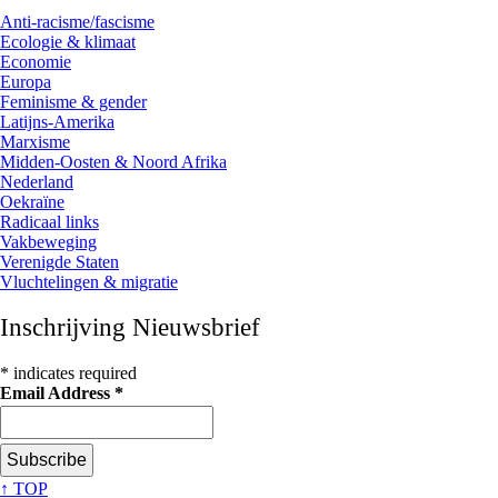
Anti-racisme/fascisme
Ecologie & klimaat
Economie
Europa
Feminisme & gender
Latijns-Amerika
Marxisme
Midden-Oosten & Noord Afrika
Nederland
Oekraïne
Radicaal links
Vakbeweging
Verenigde Staten
Vluchtelingen & migratie
Inschrijving Nieuwsbrief
*
indicates required
Email Address
*
↑ TOP