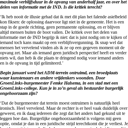
maximale verblijfsduur in de opvang van anderhalf jaar, en over het
delen van informatie met de IND. Is die kritiek terecht?
‘Ik heb nooit de illusie gehad dat ik met dit plan het falende asielbeleid
kon fiksen: de oplossing daarvoor ligt niet in de gemeente. Het is een
stap in de goede richting, geen permanente oplossing, en er blijven
altijd mensen buiten de boot vallen. De kritiek over het delen van
informatie met de IND begrijp ik niet: dat is juist nodig om te kijken of
iemand toch kans maakt op een verblijfsvergunning. Ik snap wel dat
mensen het vervelend vinden als ik ze op een gegeven moment uit de
opvang zet. Maar als iemand geen juridisch perspectief heeft en verder
niets wil, dan heb ik die plaats te dringend nodig voor iemand anders
en is de opvang in tijd gelimiteerd.’
Begin januari werd het ADM-terrein ontruimd, een broedplaats
waar kunstenaars en andere vrijdenkers woonden. Door
GroenLinks-burgemeester Femke Halsema, in een stad met een
GroenLinks-college. Kun je in zo’n geval als bestuurder burgerlijk
ongehoorzaam zijn?
‘Dat de burgemeester dat terrein moest ontruimen is natuurlijk heel
ironisch. Heel vervelend. Maar de rechter is er heel vaak duidelijk over
geweest, en ik daag iedereen die zegt dat het anders had gekund uit te
leggen hoe dan. Burgerlijke ongehoorzaamheid is volgens mij geen
optie, omdat je dan in een juridische strijd terechtkomt die je verliest. Je