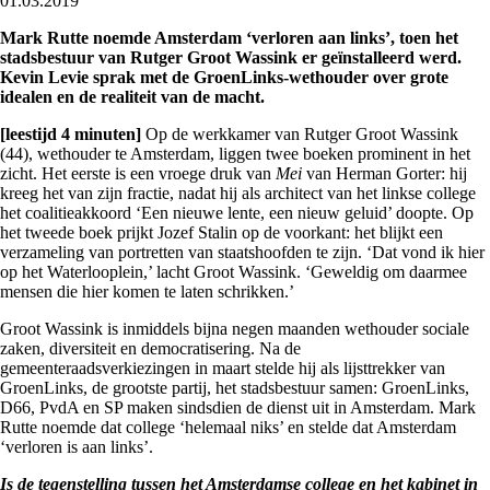
01.03.2019
Mark Rutte noemde Amsterdam ‘verloren aan links’, toen het
stadsbestuur van Rutger Groot Wassink er geïnstalleerd werd.
Kevin Levie sprak met de GroenLinks-wethouder over grote
idealen en de realiteit van de macht.
[leestijd 4 minuten]
Op de werkkamer van Rutger Groot Wassink
(44), wethouder te Amsterdam, liggen twee boeken prominent in het
zicht. Het eerste is een vroege druk van
Mei
van Herman Gorter: hij
kreeg het van zijn fractie, nadat hij als architect van het linkse college
het coalitieakkoord ‘Een nieuwe lente, een nieuw geluid’ doopte. Op
het tweede boek prijkt Jozef Stalin op de voorkant: het blijkt een
verzameling van portretten van staatshoofden te zijn. ‘Dat vond ik hier
op het Waterlooplein,’ lacht Groot Wassink. ‘Geweldig om daarmee
mensen die hier komen te laten schrikken.’
Groot Wassink is inmiddels bijna negen maanden wethouder sociale
zaken, diversiteit en democratisering. Na de
gemeenteraadsverkiezingen in maart stelde hij als lijsttrekker van
GroenLinks, de grootste partij, het stadsbestuur samen: GroenLinks,
D66, PvdA en SP maken sindsdien de dienst uit in Amsterdam. Mark
Rutte noemde dat college ‘helemaal niks’ en stelde dat Amsterdam
‘verloren is aan links’.
Is de tegenstelling tussen het Amsterdamse college en het kabinet in