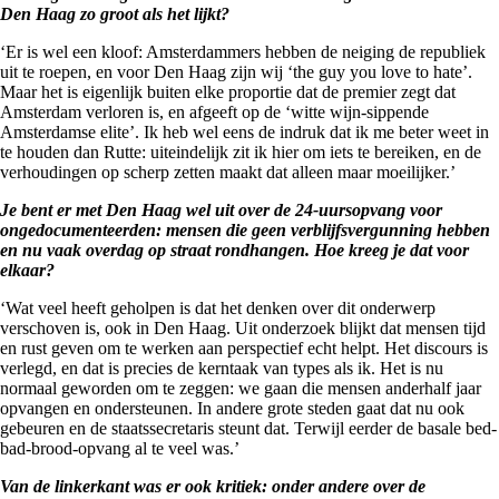
Den Haag zo groot als het lijkt?
‘Er is wel een kloof: Amsterdammers hebben de neiging de republiek
uit te roepen, en voor Den Haag zijn wij ‘the guy you love to hate’.
Maar het is eigenlijk buiten elke proportie dat de premier zegt dat
Amsterdam verloren is, en afgeeft op de ‘witte wijn-sippende
Amsterdamse elite’. Ik heb wel eens de indruk dat ik me beter weet in
te houden dan Rutte: uiteindelijk zit ik hier om iets te bereiken, en de
verhoudingen op scherp zetten maakt dat alleen maar moeilijker.’
Je bent er met Den Haag wel uit over de 24-uursopvang voor
ongedocumenteerden: mensen die geen verblijfsvergunning hebben
en nu vaak overdag op straat rondhangen. Hoe kreeg je dat voor
elkaar?
‘Wat veel heeft geholpen is dat het denken over dit onderwerp
verschoven is, ook in Den Haag. Uit onderzoek blijkt dat mensen tijd
en rust geven om te werken aan perspectief echt helpt. Het discours is
verlegd, en dat is precies de kerntaak van types als ik. Het is nu
normaal geworden om te zeggen: we gaan die mensen anderhalf jaar
opvangen en ondersteunen. In andere grote steden gaat dat nu ook
gebeuren en de staatssecretaris steunt dat. Terwijl eerder de basale bed-
bad-brood-opvang al te veel was.’
Van de linkerkant was er ook kritiek: onder andere over de