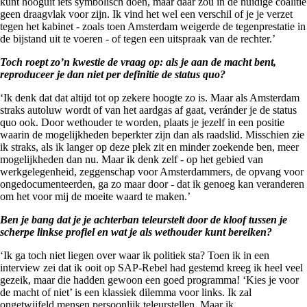
kunt hooguit iets symbolisch doen, maar daar zou in de huidige coalitie
geen draagvlak voor zijn. Ik vind het wel een verschil of je je verzet
tegen het kabinet - zoals toen Amsterdam weigerde de tegenprestatie in
de bijstand uit te voeren - of tegen een uitspraak van de rechter.’
Toch roept zo’n kwestie de vraag op: als je aan de macht bent,
reproduceer je dan niet per definitie de status quo?
‘Ik denk dat dat altijd tot op zekere hoogte zo is. Maar als Amsterdam
straks autoluw wordt of van het aardgas af gaat, veránder je de status
quo ook. Door wethouder te worden, plaats je jezelf in een positie
waarin de mogelijkheden beperkter zijn dan als raadslid. Misschien zie
ik straks, als ik langer op deze plek zit en minder zoekende ben, meer
mogelijkheden dan nu. Maar ik denk zelf - op het gebied van
werkgelegenheid, zeggenschap voor Amsterdammers, de opvang voor
ongedocumenteerden, ga zo maar door - dat ik genoeg kan veranderen
om het voor mij de moeite waard te maken.’
Ben je bang dat je je achterban teleurstelt door de kloof tussen je
scherpe linkse profiel en wat je als wethouder kunt bereiken?
‘Ik ga toch niet liegen over waar ik politiek sta? Toen ik in een
interview zei dat ik ooit op SAP-Rebel had gestemd kreeg ik heel veel
gezeik, maar die hadden gewoon een goed programma! ‘Kies je voor
de macht of niet’ is een klassiek dilemma voor links. Ik zal
ongetwijfeld mensen persoonlijk teleurstellen. Maar ik